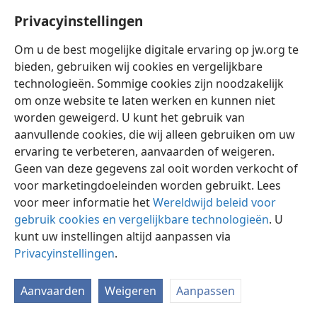
Privacyinstellingen
Om u de best mogelijke digitale ervaring op jw.org te
bieden, gebruiken wij cookies en vergelijkbare
technologieën. Sommige cookies zijn noodzakelijk
Nederlands
Instellingen
om onze website te laten werken en kunnen niet
Copyright
© 2026 Watch Tower Bible and Tract Society of Pennsylvania
worden geweigerd. U kunt het gebruik van
Gebruiksvoorwaarden
Privacybeleid
Privacyinstellingen
aanvullende cookies, die wij alleen gebruiken om uw
Inloggen
JW.ORG
ervaring te verbeteren, aanvaarden of weigeren.
Geen van deze gegevens zal ooit worden verkocht of
voor marketingdoeleinden worden gebruikt. Lees
voor meer informatie het
Wereldwijd beleid voor
gebruik cookies en vergelijkbare technologieën
. U
kunt uw instellingen altijd aanpassen via
Privacyinstellingen
.
Aanvaarden
Weigeren
Aanpassen