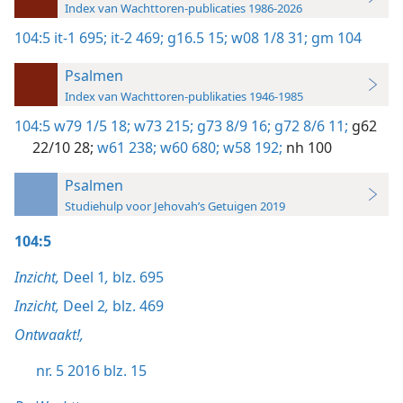
Index van Wachttoren-publicaties 1986-2026
104:5
it-1 695;
it-2 469;
g16.5 15;
w08 1/8 31;
gm 104
Psalmen
Index van Wachttoren-publikaties 1946-1985
104:5
w79 1/5 18;
w73 215;
g73 8/9 16;
g72 8/6 11;
g62
22/10 28;
w61 238;
w60 680;
w58 192;
nh 100
Psalmen
Studiehulp voor Jehovah’s Getuigen 2019
104:5
Inzicht,
Deel 1
,
blz. 695
Inzicht,
Deel 2
,
blz. 469
Ontwaakt!,
nr. 5 2016 blz. 15