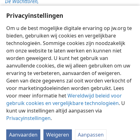
De Wachttoren,
1/8/2008, blz. 31
Privacyinstellingen
Gods woord,
blz. 104
Om u de best mogelijke digitale ervaring op jw.org te
bieden, gebruiken wij cookies en vergelijkbare
technologieën. Sommige cookies zijn noodzakelijk
om onze website te laten werken en kunnen niet
worden geweigerd. U kunt het gebruik van
Nederlands
Instellingen
aanvullende cookies, die wij alleen gebruiken om uw
ervaring te verbeteren, aanvaarden of weigeren.
Copyright
© 2026 Watch Tower Bible and Tract Society of Pennsylvania
Gebruiksvoorwaarden
Privacybeleid
Privacyinstellingen
Geen van deze gegevens zal ooit worden verkocht of
Inloggen
JW.ORG
voor marketingdoeleinden worden gebruikt. Lees
voor meer informatie het
Wereldwijd beleid voor
gebruik cookies en vergelijkbare technologieën
. U
kunt uw instellingen altijd aanpassen via
Privacyinstellingen
.
Aanvaarden
Weigeren
Aanpassen