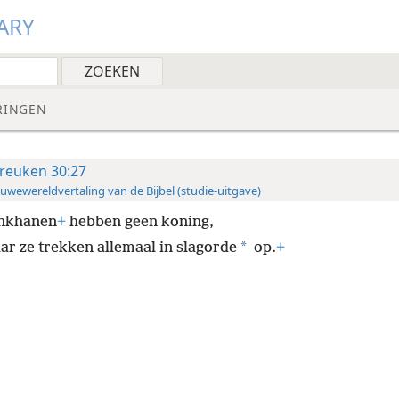
ARY
RINGEN
reuken 30:27
uwewereldvertaling van de Bijbel (studie-uitgave)
nkhanen
+
hebben geen koning,
*
ar ze trekken allemaal in slagorde
op.
+