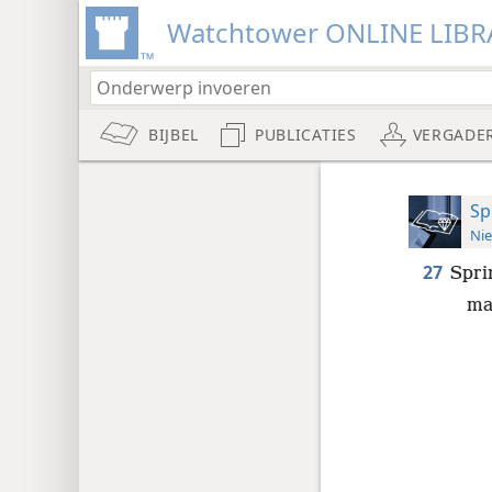
Watchtower ONLINE LIBR
BIJBEL
PUBLICATIES
VERGADE
Sp
Nie
27
Spri
ma