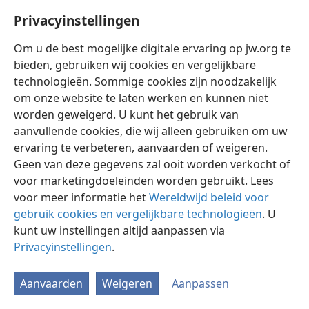
Privacyinstellingen
Om u de best mogelijke digitale ervaring op jw.org te
bieden, gebruiken wij cookies en vergelijkbare
technologieën. Sommige cookies zijn noodzakelijk
Nederlands
Instellingen
om onze website te laten werken en kunnen niet
Copyright
© 2026 Watch Tower Bible and Tract Society of Pennsylvania
worden geweigerd. U kunt het gebruik van
Gebruiksvoorwaarden
Privacybeleid
Privacyinstellingen
aanvullende cookies, die wij alleen gebruiken om uw
Inloggen
JW.ORG
ervaring te verbeteren, aanvaarden of weigeren.
Geen van deze gegevens zal ooit worden verkocht of
voor marketingdoeleinden worden gebruikt. Lees
voor meer informatie het
Wereldwijd beleid voor
gebruik cookies en vergelijkbare technologieën
. U
kunt uw instellingen altijd aanpassen via
Privacyinstellingen
.
Aanvaarden
Weigeren
Aanpassen