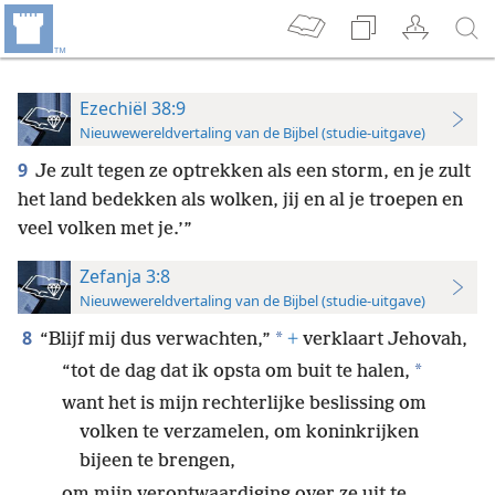
Ezechiël 38:9
Nieuwewereldvertaling van de Bijbel (studie-uitgave)
9
Je zult tegen ze optrekken als een storm, en je zult
het land bedekken als wolken, jij en al je troepen en
veel volken met je.’”
Zefanja 3:8
Nieuwewereldvertaling van de Bijbel (studie-uitgave)
8
*
“Blijf mij dus verwachten,”
+
verklaart Jehovah,
*
“tot de dag dat ik opsta om buit te halen,
want het is mijn rechterlijke beslissing om
volken te verzamelen, om koninkrijken
bijeen te brengen,
om mijn verontwaardiging over ze uit te