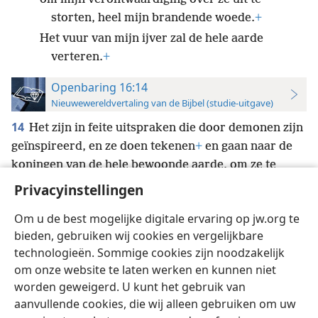
storten, heel mijn brandende woede.
+
Het vuur van mijn ijver zal de hele aarde
verteren.
+
Openbaring 16:14
Nieuwewereldvertaling van de Bijbel (studie-uitgave)
14
Het zijn in feite uitspraken die door demonen zijn
geïnspireerd, en ze doen tekenen
+
en gaan naar de
koningen van de hele bewoonde aarde, om ze te
verzamelen voor de oorlog
+
van de grote dag van
Privacyinstellingen
God de Almachtige.
+
Om u de best mogelijke digitale ervaring op jw.org te
bieden, gebruiken wij cookies en vergelijkbare
technologieën. Sommige cookies zijn noodzakelijk
om onze website te laten werken en kunnen niet
worden geweigerd. U kunt het gebruik van
Nederlands
Instellingen
aanvullende cookies, die wij alleen gebruiken om uw
Copyright
© 2026 Watch Tower Bible and Tract Society of Pennsylvania