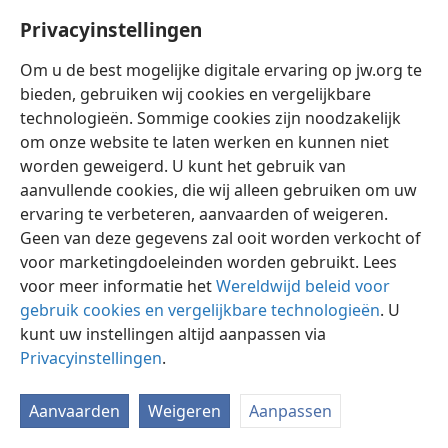
Privacyinstellingen
Om u de best mogelijke digitale ervaring op jw.org te
bieden, gebruiken wij cookies en vergelijkbare
technologieën. Sommige cookies zijn noodzakelijk
Nederlands
Instellingen
om onze website te laten werken en kunnen niet
Copyright
© 2026 Watch Tower Bible and Tract Society of Pennsylvania
worden geweigerd. U kunt het gebruik van
Gebruiksvoorwaarden
Privacybeleid
Privacyinstellingen
aanvullende cookies, die wij alleen gebruiken om uw
Inloggen
JW.ORG
ervaring te verbeteren, aanvaarden of weigeren.
Geen van deze gegevens zal ooit worden verkocht of
voor marketingdoeleinden worden gebruikt. Lees
voor meer informatie het
Wereldwijd beleid voor
gebruik cookies en vergelijkbare technologieën
. U
kunt uw instellingen altijd aanpassen via
Privacyinstellingen
.
Aanvaarden
Weigeren
Aanpassen