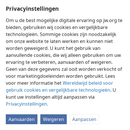
Privacyinstellingen
Om u de best mogelijke digitale ervaring op jw.org te
bieden, gebruiken wij cookies en vergelijkbare
technologieën. Sommige cookies zijn noodzakelijk
Nederlands
Instellingen
om onze website te laten werken en kunnen niet
Copyright
© 2026 Watch Tower Bible and Tract Society of Pennsylvania
worden geweigerd. U kunt het gebruik van
Gebruiksvoorwaarden
Privacybeleid
Privacyinstellingen
aanvullende cookies, die wij alleen gebruiken om uw
Inloggen
JW.ORG
ervaring te verbeteren, aanvaarden of weigeren.
Geen van deze gegevens zal ooit worden verkocht of
voor marketingdoeleinden worden gebruikt. Lees
voor meer informatie het
Wereldwijd beleid voor
gebruik cookies en vergelijkbare technologieën
. U
kunt uw instellingen altijd aanpassen via
Privacyinstellingen
.
Aanvaarden
Weigeren
Aanpassen