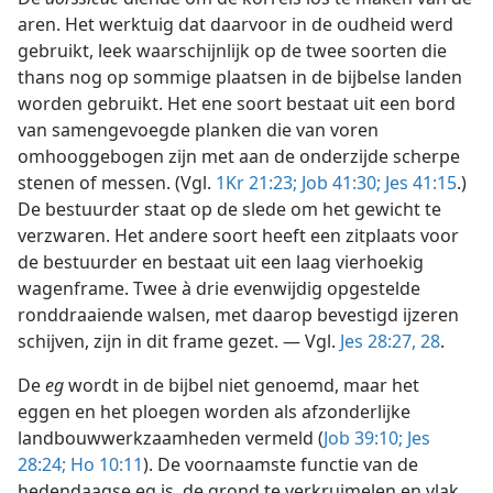
aren. Het werktuig dat daarvoor in de oudheid werd
gebruikt, leek waarschijnlijk op de twee soorten die
thans nog op sommige plaatsen in de bijbelse landen
worden gebruikt. Het ene soort bestaat uit een bord
van samengevoegde planken die van voren
omhooggebogen zijn met aan de onderzijde scherpe
stenen of messen. (Vgl.
1Kr 21:23;
Job 41:30;
Jes 41:15
.)
De bestuurder staat op de slede om het gewicht te
verzwaren. Het andere soort heeft een zitplaats voor
de bestuurder en bestaat uit een laag vierhoekig
wagenframe. Twee à drie evenwijdig opgestelde
ronddraaiende walsen, met daarop bevestigd ijzeren
schijven, zijn in dit frame gezet. — Vgl.
Jes 28:27, 28
.
De
eg
wordt in de bijbel niet genoemd, maar het
eggen en het ploegen worden als afzonderlijke
landbouwwerkzaamheden vermeld (
Job 39:10;
Jes
28:24;
Ho 10:11
). De voornaamste functie van de
hedendaagse eg is, de grond te verkruimelen en vlak