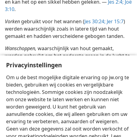
en kan het op een sikkel hebben geleken. —
Jes 2:4;
Joë
3:10
.
Vorken
gebruikt voor het wannen (
Jes 30:24;
Jer 15:7
)
werden waarschijnlijk zoals in latere tijd van hout
gemaakt en hadden verscheidene gebogen tanden.
Wanschoppen,
waarschijnlijk van hout gemaakt,
werden gebruikt om het gedorste graan in de lucht te
werpen, zodat de wind het stro en het kaf kon
Privacyinstellingen
wegblazen. —
Mt 3:12
.
Om u de best mogelijke digitale ervaring op jw.org te
bieden, gebruiken wij cookies en vergelijkbare
technologieën. Sommige cookies zijn noodzakelijk
om onze website te laten werken en kunnen niet
worden geweigerd. U kunt het gebruik van
Nederlands
Delen
Instellingen
aanvullende cookies, die wij alleen gebruiken om uw
Copyright
© 2026 Watch Tower Bible and Tract Society of Pennsylvania
ervaring te verbeteren, aanvaarden of weigeren.
Gebruiksvoorwaarden
Privacybeleid
Privacyinstellingen
Inloggen
JW.ORG
Geen van deze gegevens zal ooit worden verkocht of
voor marketingdoeleinden worden gebruikt. Lees