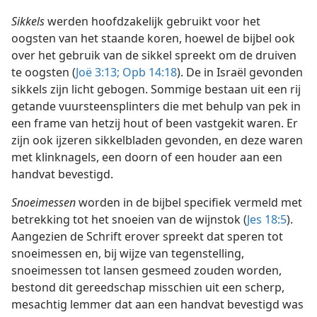
Sikkels
werden hoofdzakelijk gebruikt voor het
oogsten van het staande koren, hoewel de bijbel ook
over het gebruik van de sikkel spreekt om de druiven
te oogsten (
Joë 3:13;
Opb 14:18
). De in Israël gevonden
sikkels zijn licht gebogen. Sommige bestaan uit een rij
getande vuursteensplinters die met behulp van pek in
een frame van hetzij hout of been vastgekit waren. Er
zijn ook ijzeren sikkelbladen gevonden, en deze waren
met klinknagels, een doorn of een houder aan een
handvat bevestigd.
Snoeimessen
worden in de bijbel specifiek vermeld met
betrekking tot het snoeien van de wijnstok (
Jes 18:5
).
Aangezien de Schrift erover spreekt dat speren tot
snoeimessen en, bij wijze van tegenstelling,
snoeimessen tot lansen gesmeed zouden worden,
bestond dit gereedschap misschien uit een scherp,
mesachtig lemmer dat aan een handvat bevestigd was