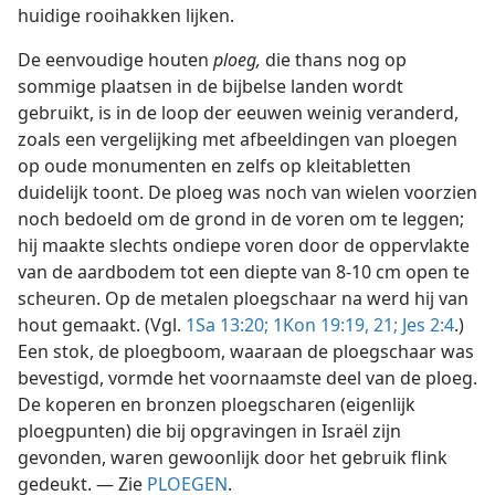
huidige rooihakken lijken.
De eenvoudige houten
ploeg,
die thans nog op
sommige plaatsen in de bijbelse landen wordt
gebruikt, is in de loop der eeuwen weinig veranderd,
zoals een vergelijking met afbeeldingen van ploegen
op oude monumenten en zelfs op kleitabletten
duidelijk toont. De ploeg was noch van wielen voorzien
noch bedoeld om de grond in de voren om te leggen;
hij maakte slechts ondiepe voren door de oppervlakte
van de aardbodem tot een diepte van 8-10 cm open te
scheuren. Op de metalen ploegschaar na werd hij van
hout gemaakt. (Vgl.
1Sa 13:20;
1Kon 19:19,
21;
Jes 2:4
.)
Een stok, de ploegboom, waaraan de ploegschaar was
bevestigd, vormde het voornaamste deel van de ploeg.
De koperen en bronzen ploegscharen (eigenlijk
ploegpunten) die bij opgravingen in Israël zijn
gevonden, waren gewoonlijk door het gebruik flink
gedeukt. — Zie
PLOEGEN
.