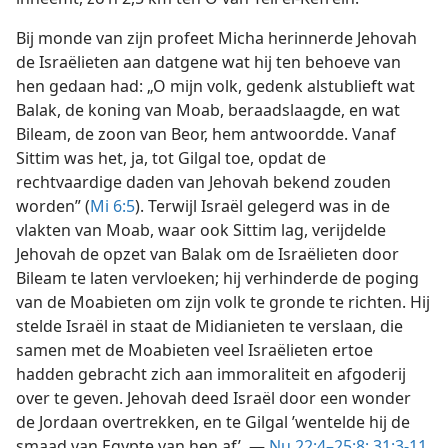
Bij monde van zijn profeet Micha herinnerde Jehovah
de Israëlieten aan datgene wat hij ten behoeve van
hen gedaan had: „O mijn volk, gedenk alstublieft wat
Balak, de koning van Moab, beraadslaagde, en wat
Bileam, de zoon van Beor, hem antwoordde. Vanaf
Sittim was het, ja, tot Gilgal toe, opdat de
rechtvaardige daden van Jehovah bekend zouden
worden” (
Mi 6:5
). Terwijl Israël gelegerd was in de
vlakten van Moab, waar ook Sittim lag, verijdelde
Jehovah de opzet van Balak om de Israëlieten door
Bileam te laten vervloeken; hij verhinderde de poging
van de Moabieten om zijn volk te gronde te richten. Hij
stelde Israël in staat de Midianieten te verslaan, die
samen met de Moabieten veel Israëlieten ertoe
hadden gebracht zich aan immoraliteit en afgoderij
over te geven. Jehovah deed Israël door een wonder
de Jordaan overtrekken, en te Gilgal ’wentelde hij de
smaad van Egypte van hen af’. —
Nu 22:4–25:8;
31:3-11,