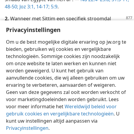
48-50;
Joz 3:1,
14-17;
5:9
.
2.
Wanneer met Sittim een specifiek stroomdal
wordt aangeduid, kan „het stroomdal der Acacia’s”
Privacyinstellingen
(Sittim) de benedenloop van het stroomdal van de
Kidron zijn. —
Joë 3:18
.
Om u de best mogelijke digitale ervaring op jw.org te
bieden, gebruiken wij cookies en vergelijkbare
technologieën. Sommige cookies zijn noodzakelijk
om onze website te laten werken en kunnen niet
worden geweigerd. U kunt het gebruik van
Nederlands
Delen
Instellingen
aanvullende cookies, die wij alleen gebruiken om uw
ervaring te verbeteren, aanvaarden of weigeren.
Copyright
© 2026 Watch Tower Bible and Tract Society of Pennsylvania
Gebruiksvoorwaarden
Privacybeleid
Privacyinstellingen
Geen van deze gegevens zal ooit worden verkocht of
Inloggen
JW.ORG
voor marketingdoeleinden worden gebruikt. Lees
voor meer informatie het
Wereldwijd beleid voor
gebruik cookies en vergelijkbare technologieën
. U
kunt uw instellingen altijd aanpassen via
Privacyinstellingen
.