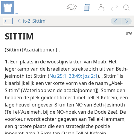
it-2 ‘Sittim’
SITTIM
(Si̱ttim) [Acacia(bomen)].
1.
Een plaats in de woestijnvlakten van Moab. Het
legerkamp van de Israëlieten strekte zich uit van Beth-
Jesimoth tot Sittim (
Nu 25:1;
33:49;
Joz 2:1
). „Sittim” is
klaarblijkelijk een verkorte vorm van de naam „Abel-
Sittim” (Waterloop van de acacia[bomen]). Sommigen
hebben de plek geïdentificeerd met Tell el-Kefrein, een
lage heuvel ongeveer 8 km ten NO van Beth-Jesimoth
(Tell el-ʽAzeimeh, bij de NO-hoek van de Dode Zee). De
voorkeur wordt echter gegeven aan Tell el-Hammam,
een grotere plaats die een strategische positie
inneemt, zo’n 2,5 km ten O van Tell el-Kefrein.