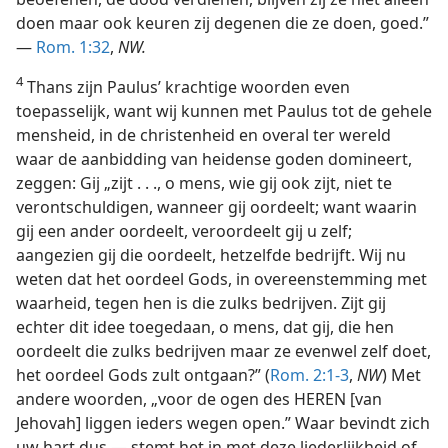
doen maar ook keuren zij degenen die ze doen, goed.”
—
Rom. 1:32
,
NW.
4
Thans zijn Paulus’ krachtige woorden even
toepasselijk, want wij kunnen met Paulus tot de gehele
mensheid, in de christenheid en overal ter wereld
waar de aanbidding van heidense goden domineert,
zeggen: Gij „zijt . . ., o mens, wie gij ook zijt, niet te
verontschuldigen, wanneer gij oordeelt; want waarin
gij een ander oordeelt, veroordeelt gij u zelf;
aangezien gij die oordeelt, hetzelfde bedrijft. Wij nu
weten dat het oordeel Gods, in overeenstemming met
waarheid, tegen hen is die zulks bedrijven. Zijt gij
echter dit idee toegedaan, o mens, dat gij, die hen
oordeelt die zulks bedrijven maar ze evenwel zelf doet,
het oordeel Gods zult ontgaan?” (
Rom. 2:1-3
,
NW
) Met
andere woorden, „voor de ogen des HEREN [van
Jehovah] liggen ieders wegen open.” Waar bevindt zich
uw hart dus — stemt het in met deze liederlijkheid of