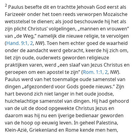
2
Paulus besefte dit en trachtte Jehovah God eerst als
Farizeeër onder het toen reeds verworpen Mozaïsche
wetsstelsel te dienen; als jood beschouwde hij het als
zijn plicht Christus’ volgelingen, „mannen en vrouwen”
van „de Weg,” namelijk die nieuwe religie, te vervolgen
(
Hand. 9:1, 2
,
NW
). Toen hem echter goed de waarheid
onder de aandacht werd gebracht, keerde hij zich om,
liet zijn oude, ouderwets geworden religieuze
praktijken varen, werd „een slaaf van Jezus Christus en
geroepen om een apostel te zijn” (
Rom. 1:1, 2
,
NW
).
Paulus werd van het toenmalige oude samenstel van
dingen „afgezonderd voor Gods goede nieuws.” Zijn
hart bevond zich niet langer in het oude joodse,
huichelachtige samenstel van dingen. Hij had gehoord
van de uit de dood opgewekte Christus Jezus en
daarom was hij nu een ijverige bedienaar geworden
van de hoop op eeuwig leven. In geheel Palestina,
Klein-Azië, Griekenland en Rome kende men hem,