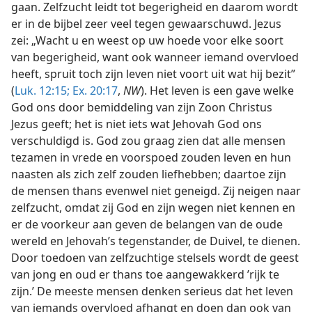
gaan. Zelfzucht leidt tot begerigheid en daarom wordt
er in de bijbel zeer veel tegen gewaarschuwd. Jezus
zei: „Wacht u en weest op uw hoede voor elke soort
van begerigheid, want ook wanneer iemand overvloed
heeft, spruit toch zijn leven niet voort uit wat hij bezit”
(
Luk. 12:15;
Ex. 20:17
,
NW
). Het leven is een gave welke
God ons door bemiddeling van zijn Zoon Christus
Jezus geeft; het is niet iets wat Jehovah God ons
verschuldigd is. God zou graag zien dat alle mensen
tezamen in vrede en voorspoed zouden leven en hun
naasten als zich zelf zouden liefhebben; daartoe zijn
de mensen thans evenwel niet geneigd. Zij neigen naar
zelfzucht, omdat zij God en zijn wegen niet kennen en
er de voorkeur aan geven de belangen van de oude
wereld en Jehovah’s tegenstander, de Duivel, te dienen.
Door toedoen van zelfzuchtige stelsels wordt de geest
van jong en oud er thans toe aangewakkerd ’rijk te
zijn.’ De meeste mensen denken serieus dat het leven
van iemands overvloed afhangt en doen dan ook van