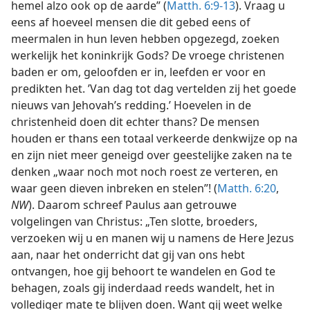
hemel alzo ook op de aarde” (
Matth. 6:9-13
). Vraag u
eens af hoeveel mensen die dit gebed eens of
meermalen in hun leven hebben opgezegd, zoeken
werkelijk het koninkrijk Gods? De vroege christenen
baden er om, geloofden er in, leefden er voor en
predikten het. ’Van dag tot dag vertelden zij het goede
nieuws van Jehovah’s redding.’ Hoevelen in de
christenheid doen dit echter thans? De mensen
houden er thans een totaal verkeerde denkwijze op na
en zijn niet meer geneigd over geestelijke zaken na te
denken „waar noch mot noch roest ze verteren, en
waar geen dieven inbreken en stelen”! (
Matth. 6:20
,
NW
). Daarom schreef Paulus aan getrouwe
volgelingen van Christus: „Ten slotte, broeders,
verzoeken wij u en manen wij u namens de Here Jezus
aan, naar het onderricht dat gij van ons hebt
ontvangen, hoe gij behoort te wandelen en God te
behagen, zoals gij inderdaad reeds wandelt, het in
vollediger mate te blijven doen. Want gij weet welke