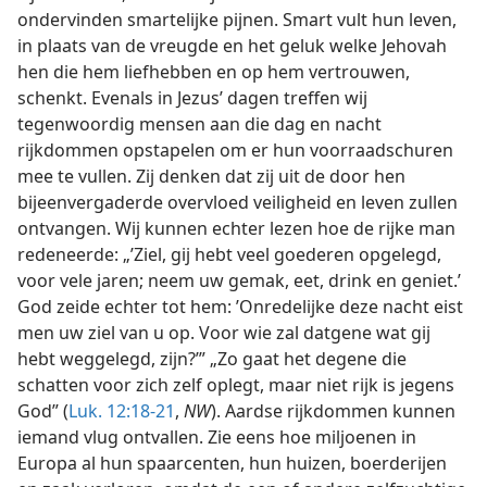
ondervinden smartelijke pijnen. Smart vult hun leven,
in plaats van de vreugde en het geluk welke Jehovah
hen die hem liefhebben en op hem vertrouwen,
schenkt. Evenals in Jezus’ dagen treffen wij
tegenwoordig mensen aan die dag en nacht
rijkdommen opstapelen om er hun voorraadschuren
mee te vullen. Zij denken dat zij uit de door hen
bijeenvergaderde overvloed veiligheid en leven zullen
ontvangen. Wij kunnen echter lezen hoe de rijke man
redeneerde: „’Ziel, gij hebt veel goederen opgelegd,
voor vele jaren; neem uw gemak, eet, drink en geniet.’
God zeide echter tot hem: ’Onredelijke deze nacht eist
men uw ziel van u op. Voor wie zal datgene wat gij
hebt weggelegd, zijn?’” „Zo gaat het degene die
schatten voor zich zelf oplegt, maar niet rijk is jegens
God” (
Luk. 12:18-21
,
NW
). Aardse rijkdommen kunnen
iemand vlug ontvallen. Zie eens hoe miljoenen in
Europa al hun spaarcenten, hun huizen, boerderijen