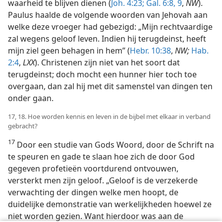
waarheid te blijven dienen (
Joh. 4:23;
Gal. 6:8, 9
,
NW
).
Paulus haalde de volgende woorden van Jehovah aan
welke deze vroeger had gebezigd: „Mijn rechtvaardige
zal wegens geloof leven. Indien hij terugdeinst, heeft
mijn ziel geen behagen in hem” (
Hebr. 10:38
,
NW;
Hab.
2:4
,
LXX
). Christenen zijn niet van het soort dat
terugdeinst; doch mocht een hunner hier toch toe
overgaan, dan zal hij met dit samenstel van dingen ten
onder gaan.
17, 18. Hoe worden kennis en leven in de bijbel met elkaar in verband
gebracht?
17
Door een studie van Gods Woord, door de Schrift na
te speuren en gade te slaan hoe zich de door God
gegeven profetieën voortdurend ontvouwen,
versterkt men zijn geloof. „Geloof is de verzekerde
verwachting der dingen welke men hoopt, de
duidelijke demonstratie van werkelijkheden hoewel ze
niet worden gezien. Want hierdoor was aan de