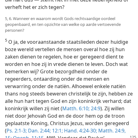
verheft het er zich tegen?
5, 6. Wanneer en waarom wordt Gods rechtvaardige oordeel
geopenbaard, en ten opzichte van welke op aarde vertoevende
personen?
5
O ja, de vooraanstaande staatslieden dezer huidige
boze wereld vertellen de mensen overal hoe zij hun
zaken dienen te regelen, hoe er geregeerd dient te
worden en hoe zij in vrede dienen te leven. Doch wat
bemerken wij? Grote bezorgdheid onder de
regeerders, ontaarding onder de mensen en
verwarring onder de natiën. Alhoewel enkele natiën
thans nog steeds beweren christelijk te zijn, hebben ze
alle hun hart tegen God en zijn koninkrijk verhard; dat
koninkrijk willen zij niet (
Matth. 6:10;
24:9
). Zij willen
niet door Jehovah God en de door hem op de troon
geplaatste Koning, Christus Jezus, worden geregeerd
(
Ps. 2:1-3;
Dan. 2:44;
12:1;
Hand. 4:24-30;
Matth. 24:9,
15;
Openb. 11:15
,
NW
). Vandaar
dat Paulus’