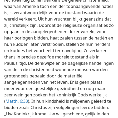
rechtvaardig zullen denken? De gehele christenheid,
waarvan Amerika toch een der toonaangevende naties
is, is verantwoordelijk voor de toestand waarin de
wereld verkeert. Uit hun vruchten blijkt geenszins dat
zij christelijk zijn. Doordat de religieuze organisaties zo
opgaan in de aangelegenheden dezer wereld, voor
haar oorlogen bidden, haat zaaien tussen de natiën en
hun kudden laten verstrooien, stellen ze hun herders
en kuddes het voorbeeld ter navolging. Ze verkeren
thans in precies dezelfde morele toestand als in
Paulus’ tijd. De denkwijze en de dagelijkse handelingen
van de in de christenheid wonende mensen worden
grotendeels bepaald door de materiële
aangelegenheden van het leven. Er is geen plaats
meer voor een geestelijke gezindheid en nog maar
zeer weinigen zoeken het koninkrijk Gods werkelijk
(
Matth. 6:33
). In hun kindsheid is miljoenen geleerd te
bidden zoals Christus zijn volgelingen leerde bidden:
„Uw Koninkrijk kome. Uw wil geschiede, gelijk in den