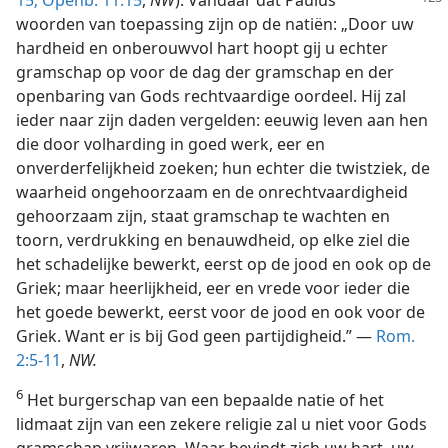
woorden van toepassing zijn op de natiën: „Door uw
hardheid en onberouwvol hart hoopt gij u echter
gramschap op voor de dag der gramschap en der
openbaring van Gods rechtvaardige oordeel. Hij zal
ieder naar zijn daden vergelden: eeuwig leven aan hen
die door volharding in goed werk, eer en
onverderfelijkheid zoeken; hun echter die twistziek, de
waarheid ongehoorzaam en de onrechtvaardigheid
gehoorzaam zijn, staat gramschap te wachten en
toorn, verdrukking en benauwdheid, op elke ziel die
het schadelijke bewerkt, eerst op de jood en ook op de
Griek; maar heerlijkheid, eer en vrede voor ieder die
het goede bewerkt, eerst voor de jood en ook voor de
Griek. Want er is bij God geen partijdigheid.” —
Rom.
2:5-11
,
NW.
6
Het burgerschap van een bepaalde natie of het
lidmaat zijn van een zekere religie zal u niet voor Gods
gramschap vrijwaren. Waar bevindt zich uw hart, uw