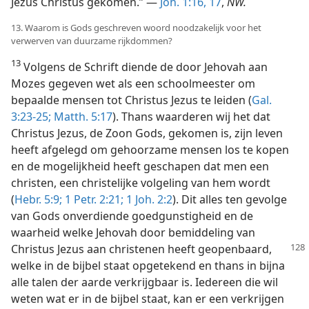
Jezus Christus gekomen.” —
Joh. 1:16, 17
,
NW.
13. Waarom is Gods geschreven woord noodzakelijk voor het
verwerven van duurzame rijkdommen?
13
Volgens de Schrift diende de door Jehovah aan
Mozes gegeven wet als een schoolmeester om
bepaalde mensen tot Christus Jezus te leiden (
Gal.
3:23-25;
Matth. 5:17
). Thans waarderen wij het dat
Christus Jezus, de Zoon Gods, gekomen is, zijn leven
heeft afgelegd om gehoorzame mensen los te kopen
en de mogelijkheid heeft geschapen dat men een
christen, een christelijke volgeling van hem wordt
(
Hebr. 5:9;
1 Petr. 2:21;
1 Joh. 2:2
). Dit alles ten gevolge
van Gods onverdiende goedgunstigheid en de
waarheid welke Jehovah door bemiddeling van
Christus Jezus
aan christenen heeft geopenbaard,
welke in de bijbel staat opgetekend en thans in bijna
alle talen der aarde verkrijgbaar is. Iedereen die wil
weten wat er in de bijbel staat, kan er een verkrijgen