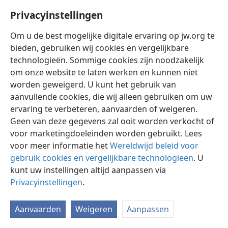
mensen uit de oudheid getuigenis afgelegd” (
Hebr.
Privacyinstellingen
11:1, 2
,
NW
). Iemand die in God gelooft en Hem en zijn
naaste liefheeft, zal zijn dagen verlengd zien, omdat
Om u de best mogelijke digitale ervaring op jw.org te
liefde alle begerigheid wegdoet. „Wie begerigheid
bieden, gebruiken wij cookies en vergelijkbare
haat, zal zijn dagen verlengen” (
Spr. 28:16
,
AS
). Door de
technologieën. Sommige cookies zijn noodzakelijk
juiste denkwijze en door de verworven nauwkeurige
om onze website te laten werken en kunnen niet
kennis juist te gebruiken verwerft men leven. „Dit
worden geweigerd. U kunt het gebruik van
betekent eeuwig leven, dat zij kennis tot zich nemen
aanvullende cookies, die wij alleen gebruiken om uw
van u, de enige waarachtige God, en van hem die gij
ervaring te verbeteren, aanvaarden of weigeren.
hebt uitgezonden, Jezus Christus.” —
Joh. 17:3
,
NW.
Geen van deze gegevens zal ooit worden verkocht of
voor marketingdoeleinden worden gebruikt. Lees
18
Wanneer wij voortdurend kennis tot ons nemen van
voor meer informatie het
Wereldwijd beleid voor
de Soevereine Regeerder van het universum, Jehovah
gebruik cookies en vergelijkbare technologieën
. U
God, en van zijn Zoon, Christus Jezus, zullen wij eeuwig
kunt uw instellingen altijd aanpassen via
leven verwerven. Satan, de god dezer wereld tracht
Privacyinstellingen
.
ons echter altijd zover te krijgen dat wij denken dat
het leven voortspruit uit het bezitten van
Aanvaarden
Weigeren
Aanpassen
eigendommen en stoffelijke goederen, in plaats van
uit het bezitten van juiste kennis en een juist begrip