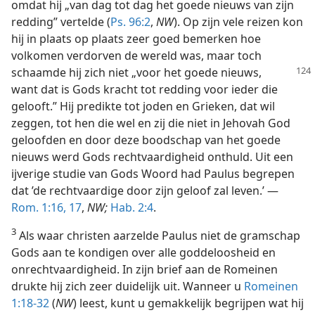
omdat hij „van dag tot dag het goede nieuws van zijn
redding” vertelde (
Ps. 96:2
,
NW
). Op zijn vele reizen kon
hij in plaats op plaats zeer goed bemerken hoe
volkomen verdorven de wereld was, maar toch
schaamde hij zich niet „voor
het goede nieuws,
want dat is Gods kracht tot redding voor ieder die
gelooft.” Hij predikte tot joden en Grieken, dat wil
zeggen, tot hen die wel en zij die niet in Jehovah God
geloofden en door deze boodschap van het goede
nieuws werd Gods rechtvaardigheid onthuld. Uit een
ijverige studie van Gods Woord had Paulus begrepen
dat ’de rechtvaardige door zijn geloof zal leven.’ —
Rom. 1:16, 17
,
NW;
Hab. 2:4
.
3
Als waar christen aarzelde Paulus niet de gramschap
Gods aan te kondigen over alle goddeloosheid en
onrechtvaardigheid. In zijn brief aan de Romeinen
drukte hij zich zeer duidelijk uit. Wanneer u
Romeinen
1:18-32
(
NW
) leest, kunt u gemakkelijk begrijpen wat hij