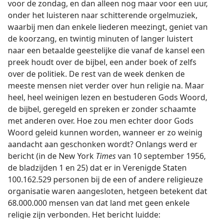
voor de zondag, en dan alleen nog maar voor een uur,
onder het luisteren naar schitterende orgelmuziek,
waarbij men dan enkele liederen meezingt, geniet van
de koorzang, en twintig minuten of langer luistert
naar een betaalde geestelijke die vanaf de kansel een
preek houdt over de bijbel, een ander boek of zelfs
over de politiek. De rest van de week denken de
meeste mensen niet verder over hun religie na. Maar
heel, heel weinigen lezen en bestuderen Gods Woord,
de bijbel, geregeld en spreken er zonder schaamte
met anderen over. Hoe zou men echter door Gods
Woord geleid kunnen worden, wanneer er zo weinig
aandacht aan geschonken wordt? Onlangs werd er
bericht (in de New York
Times
van 10 september 1956,
de bladzijden 1 en 25) dat er in Verenigde Staten
100.162.529 personen bij de een of andere religieuze
organisatie waren aangesloten, hetgeen betekent dat
68.000.000 mensen van dat land met geen enkele
religie zijn verbonden. Het bericht luidde: