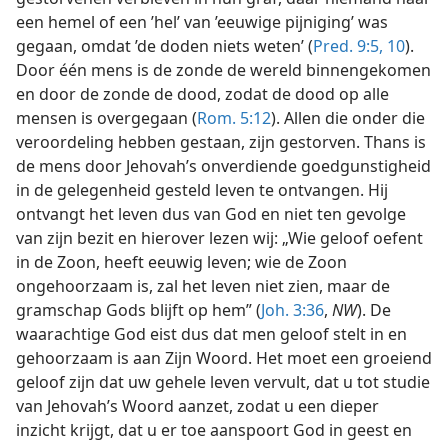
een hemel of een ’hel’ van ’eeuwige pijniging’ was
gegaan, omdat ’de doden niets weten’ (
Pred. 9:5,
10
).
Door één mens is de zonde de wereld binnengekomen
en door de zonde de dood, zodat de dood op alle
mensen is overgegaan (
Rom. 5:12
). Allen die onder die
veroordeling hebben gestaan, zijn gestorven. Thans is
de mens door Jehovah’s onverdiende goedgunstigheid
in de gelegenheid gesteld leven te ontvangen. Hij
ontvangt het leven dus van God en niet ten gevolge
van zijn bezit en hierover lezen wij: „Wie geloof oefent
in de Zoon, heeft eeuwig leven; wie de Zoon
ongehoorzaam is, zal het leven niet zien, maar de
gramschap Gods blijft op hem” (
Joh. 3:36
,
NW
). De
waarachtige God eist dus dat men geloof stelt in en
gehoorzaam is aan Zijn Woord. Het moet een groeiend
geloof zijn dat uw gehele leven vervult, dat u tot studie
van Jehovah’s Woord aanzet, zodat u een dieper
inzicht krijgt, dat u er toe aanspoort God in geest en