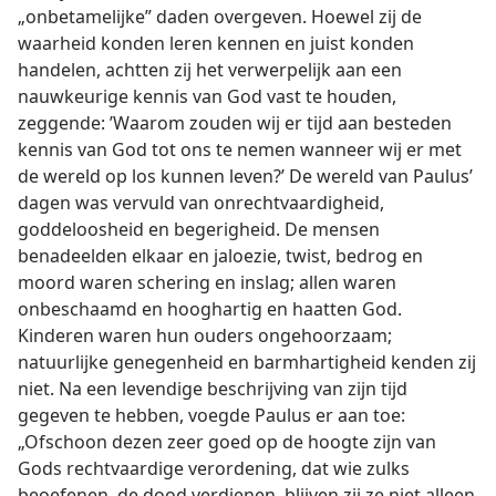
„onbetamelijke” daden overgeven. Hoewel zij de
waarheid konden leren kennen en juist konden
handelen, achtten zij het verwerpelijk aan een
nauwkeurige kennis van God vast te houden,
zeggende: ’Waarom zouden wij er tijd aan besteden
kennis van God tot ons te nemen wanneer wij er met
de wereld op los kunnen leven?’ De wereld van Paulus’
dagen was vervuld van onrechtvaardigheid,
goddeloosheid en begerigheid. De mensen
benadeelden elkaar en jaloezie, twist, bedrog en
moord waren schering en inslag; allen waren
onbeschaamd en hooghartig en haatten God.
Kinderen waren hun ouders ongehoorzaam;
natuurlijke genegenheid en barmhartigheid kenden zij
niet. Na een levendige beschrijving van zijn tijd
gegeven te hebben, voegde Paulus er aan toe:
„Ofschoon dezen zeer goed op de hoogte zijn van
Gods rechtvaardige verordening, dat wie zulks
beoefenen, de dood verdienen, blijven zij ze niet alleen