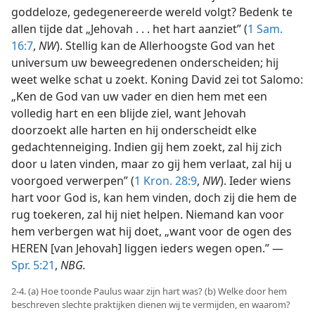
goddeloze, gedegenereerde wereld volgt? Bedenk te
allen tijde dat „Jehovah . . . het hart aanziet” (
1 Sam.
16:7
,
NW
). Stellig kan de Allerhoogste God van het
universum uw beweegredenen onderscheiden; hij
weet welke schat u zoekt. Koning David zei tot Salomo:
„Ken de God van uw vader en dien hem met een
volledig hart en een blijde ziel, want Jehovah
doorzoekt alle harten en hij onderscheidt elke
gedachtenneiging. Indien gij hem zoekt, zal hij zich
door u laten vinden, maar zo gij hem verlaat, zal hij u
voorgoed verwerpen” (
1 Kron. 28:9
,
NW
). Ieder wiens
hart voor God is, kan hem vinden, doch zij die hem de
rug toekeren, zal hij niet helpen. Niemand kan voor
hem verbergen wat hij doet, „want voor de ogen des
HEREN [van Jehovah] liggen ieders wegen open.” —
Spr. 5:21
,
NBG.
2-4. (a) Hoe toonde Paulus waar zijn hart was? (b) Welke door hem
beschreven slechte praktijken dienen wij te vermijden, en waarom?