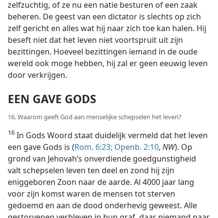
zelfzuchtig, of ze nu een natie besturen of een zaak
beheren. De geest van een dictator is slechts op zich
zelf gericht en alles wat hij naar zich toe kan halen. Hij
beseft niet dat het leven niet voortspruit uit zijn
bezittingen. Hoeveel bezittingen iemand in de oude
wereld ook moge hebben, hij zal er geen eeuwig leven
door verkrijgen.
EEN GAVE GODS
16. Waarom geeft God aan menselijke schepselen het leven?
16
In Gods Woord staat duidelijk vermeld dat het leven
een gave Gods is (
Rom. 6:23;
Openb. 2:10
,
NW
). Op
grond van Jehovah’s onverdiende goedgunstigheid
valt schepselen leven ten deel en zond hij zijn
eniggeboren Zoon naar de aarde. Al 4000 jaar lang
voor zijn komst waren de mensen tot sterven
gedoemd en aan de dood onderhevig geweest. Alle
gestorvenen verbleven in hun graf, daar niemand naar