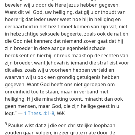
bevelen wij u door de Here Jezus hebben gegeven.
Want dit wil God, uw heiliging, dat gij u onthoudt van
hoererij; dat ieder uwer weet hoe hij in heiliging en
eerbaarheid in het bezit moet komen van zijn vat, niet
in hebzuchtige seksuele begeerte, zoals ook de natiën,
die God niet kennen; dat niemand zover gaat dat hij
zijn broeder in deze aangelegenheid schade
berokkent en hierbij inbreuk maakt op de rechten van
zijn broeder, want Jehovah is iemand die straf eist voor
dit alles, zoals wij u voorheen hebben verteld en
waarvan wij u ook een grondig getuigenis hebben
gegeven. Want God heeft ons niet geroepen om
onreinheid toe te staan, maar in verband met
heiliging. Hij die minachting toont, minacht dan ook
geen mensen, maar God, die zijn heilige geest in u
legt.” —
1 Thess. 4:1-8
,
NW.
9
Paulus wist dat zij die een christelijke loopbaan
zouden gaan volgen, in zeer grote mate door de