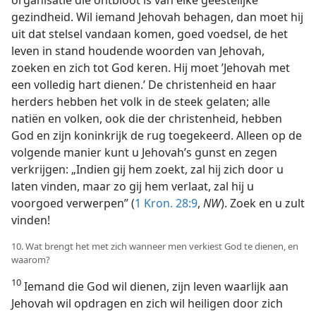
organisatie die ontbloot is van elke geestelijke
gezindheid. Wil iemand Jehovah behagen, dan moet hij
uit dat stelsel vandaan komen, goed voedsel, de het
leven in stand houdende woorden van Jehovah,
zoeken en zich tot God keren. Hij moet ’Jehovah met
een volledig hart dienen.’ De christenheid en haar
herders hebben het volk in de steek gelaten; alle
natiën en volken, ook die der christenheid, hebben
God en zijn koninkrijk de rug toegekeerd. Alleen op de
volgende manier kunt u Jehovah’s gunst en zegen
verkrijgen: „Indien gij hem zoekt, zal hij zich door u
laten vinden, maar zo gij hem verlaat, zal hij u
voorgoed verwerpen” (
1 Kron. 28:9
,
NW
). Zoek en u zult
vinden!
10. Wat brengt het met zich wanneer men verkiest God te dienen, en
waarom?
10
Iemand die God wil dienen, zijn leven waarlijk aan
Jehovah wil opdragen en zich wil heiligen door zich