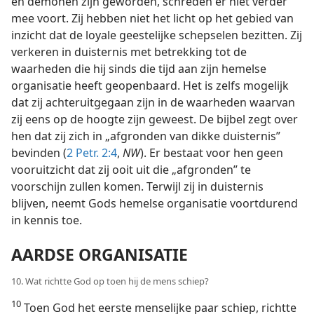
en demonen zijn geworden, schreden er niet verder
mee voort. Zij hebben niet het licht op het gebied van
inzicht dat de loyale geestelijke schepselen bezitten. Zij
verkeren in duisternis met betrekking tot de
waarheden die hij sinds die tijd aan zijn hemelse
organisatie heeft geopenbaard. Het is zelfs mogelijk
dat zij achteruitgegaan zijn in de waarheden waarvan
zij eens op de hoogte zijn geweest. De bijbel zegt over
hen dat zij zich in „afgronden van dikke duisternis”
bevinden (
2 Petr. 2:4
,
NW
). Er bestaat voor hen geen
vooruitzicht dat zij ooit uit die „afgronden” te
voorschijn zullen komen. Terwijl zij in duisternis
blijven, neemt Gods hemelse organisatie voortdurend
in kennis toe.
AARDSE ORGANISATIE
10. Wat richtte God op toen hij de mens schiep?
10
Toen God het eerste menselijke paar schiep, richtte