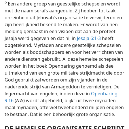
6
Een andere groep van geestelijke schepselen wordt
met de naam serafs aangeduid. Zij hebben tot taak
onreinheid uit Jehovah’s organisatie te verwijderen en
zijn heerlijkheid bekend te maken. Er wordt van hen
melding gemaakt in een visioen dat aan de profeet
Jesaja werd gegeven en dat hij in
Jesaja 6:1-3
heeft
opgetekend. Myriaden andere geestelijke schepselen
worden als boodschappers en voor het verrichten van
andere diensten gebruikt. Al deze hemelse schepselen
worden in het boek Openbaring genoemd als deel
uitmakend van een grote militaire strijdmacht die door
God gebruikt zal worden om zijn vijanden in de
naderende strijd van Armageddon te vernietigen. De
legermacht van engelen, indien deze in
Openbaring
9:16
(
NW
) wordt afgebeeld, blijkt uit twee myriaden
maal myriaden, ofte wel tweehonderd miljoen engelen
te bestaan. Dat is een behoorlijk grote organisatie.
DE HEMELSE ORGANISATIE SCHRIJDT