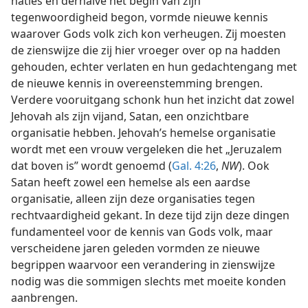
naties en derhalve het begin van zijn
tegenwoordigheid begon, vormde nieuwe kennis
waarover Gods volk zich kon verheugen. Zij moesten
de zienswijze die zij hier vroeger over op na hadden
gehouden, echter verlaten en hun gedachtengang met
de nieuwe kennis in overeenstemming brengen.
Verdere vooruitgang schonk hun het inzicht dat zowel
Jehovah als zijn vijand, Satan, een onzichtbare
organisatie hebben. Jehovah’s hemelse organisatie
wordt met een vrouw vergeleken die het „Jeruzalem
dat boven is” wordt genoemd (
Gal. 4:26
,
NW
). Ook
Satan heeft zowel een hemelse als een aardse
organisatie, alleen zijn deze organisaties tegen
rechtvaardigheid gekant. In deze tijd zijn deze dingen
fundamenteel voor de kennis van Gods volk, maar
verscheidene jaren geleden vormden ze nieuwe
begrippen waarvoor een verandering in zienswijze
nodig was die sommigen slechts met moeite konden
aanbrengen.