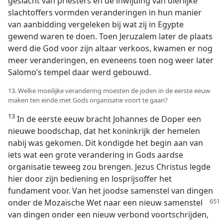
geslacht van priesters en de inwijding van dierlijke
slachtoffers vormden veranderingen in hun manier
van aanbidding vergeleken bij wat zij in Egypte
gewend waren te doen. Toen Jeruzalem later de plaats
werd die God voor zijn altaar verkoos, kwamen er nog
meer veranderingen, en eveneens toen nog weer later
Salomo’s tempel daar werd gebouwd.
13. Welke moeilijke verandering moesten de joden in de eerste eeuw
maken ten einde met Gods organisatie voort te gaan?
13
In de eerste eeuw bracht Johannes de Doper een
nieuwe boodschap, dat het koninkrijk der hemelen
nabij was gekomen. Dit kondigde het begin aan van
iets wat een grote verandering in Gods aardse
organisatie teweeg zou brengen. Jezus Christus legde
hier door zijn bediening en losprijsoffer het
fundament voor. Van het joodse samenstel van dingen
onder de Mozaïsche Wet naar een
nieuw samenstel
van dingen onder een nieuw verbond voortschrijden,