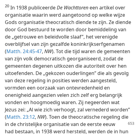
20
In 1938 publiceerde
De Wachttoren
een artikel over
organisatie waarin werd aangetoond op welke wijze
Gods organisatie theocratisch diende te zijn. Ze diende
door God bestuurd te worden door bemiddeling van
de „getrouwe en beleidvolle slaaf”, het verenigde
overblijfsel van zijn gezalfde koninkrijkserfgenamen
(
Matth. 24:45-47
,
NW
). Tot die tijd waren de gemeenten
van zijn volk democratisch georganiseerd, zodat de
gemeenten degenen uitkozen die autoriteit over hen
uitoefenden. De „gekozen ouderlingen” die als gevolg
van deze regeling in posities werden aangesteld,
vormden een oorzaak van ontevredenheid en
onenigheid aangezien velen zich zelf erg belangrijk
vonden en hoogmoedig waren. Zij negeerden wat
Jezus zei: „Al wie zich verhoogt, zal vernederd worden”
(
Matth. 23:12
,
NW
). Toen de theocratische regeling die
in de
christelijke organisatie van de eerste eeuw
had bestaan, in 1938 werd hersteld, werden de in hun