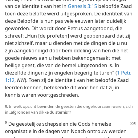
van de identiteit van het in
Genesis 3:15
beloofde Zaad
toen deze belofte werd uitgesproken. De identiteit van
deze Beloofde is hun pas vele eeuwen later duidelijk
geworden. Dit wordt door Petrus aangetoond, die
schreef: „Hun [de profeten] werd geopenbaard dat zij
niet zichzelf, maar u dienden met de dingen die u nu
zijn aangekondigd door bemiddeling van hen die het
goede nieuws aan u hebben bekendgemaakt met
heilige geest, die van de hemel uitgezonden is. In
diezelfde dingen zijn engelen begerig te turen” (
1 Petr.
1:12
,
NW
). Toen zij de identiteit van het beloofde Zaad
leerden kennen, betekende dit voor hen dat zij in
kennis waren voortgeschreden.
9. In welk opzicht bevinden de geesten die ongehoorzaam waren, zich
in „afgronden van dikke duisternis”?
9
De geestelijke schepselen die Gods hemelse
organisatie in de dagen van Noach ontrouw werden