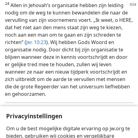
24
Allen in Jehovah’s organisatie hebben zijn leiding
nodig om de weg te kunnen bewandelen die naar de
vervulling van zijn voornemens voert. „Ik weet, o HERE,
dat het niet aan den mens staat zijn weg te kiezen,
noch aan een man om te gaan en zijn schreden te
richten” (
Jer. 10:23
). Wij hebben Gods Woord en
organisatie nodig. Door dicht bij zijn organisatie te
blijven wanneer deze in kennis voortschrijdt en door
er gelijke tred mee te houden, zullen wij leven
wanneer ze naar een nieuw tijdperk voortschrijdt en
zich uitbreidt om de aarde te vervullen met mensen
die de grote Regeerder van het universum liefhebben
en gehoorzamen.
[Voetnoot]
Privacyinstellingen
Zie
Ontwaakt!
van 8 augustus 1965, blz. 16.
a
Om u de best mogelijke digitale ervaring op jw.org te
bieden, gebruiken wij cookies en vergelijkbare