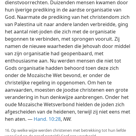
dienstvoorrechten. Duizenden mensen kwamen door
hun ijverige prediking in de aardse organisatie van
God. Naarmate de prediking van het christendom zich
van Palestina uit naar andere landen verbreidde, ging
het aantal niet-joden die zich met de organisatie
begonnen te verbinden, met sprongen vooruit. Zij
namen de nieuwe waarheden die Jehovah door middel
van zijn organisatie had geopenbaard, met
enthousiasme aan. Nu werden mensen die niet tot
Gods organisatie hadden behoord toen deze zich
onder de Mozaïsche Wet bevond, er onder de
christelijke regeling in opgenomen. Om hen te
aanvaarden, moesten de joodse christenen een grote
verandering in hun denkwijze aanbrengen. Onder het
oude Mozaïsche Wetsverbond hielden de joden zich
afgescheiden van de heidenen, terwijl zij niet eens met
hen aten. —
Hand. 10:28
,
NW.
16. Op welke wijze werden christenen met betrekking tot hun liefde
voor God op de proef gesteld? Geef een voorbeeld.