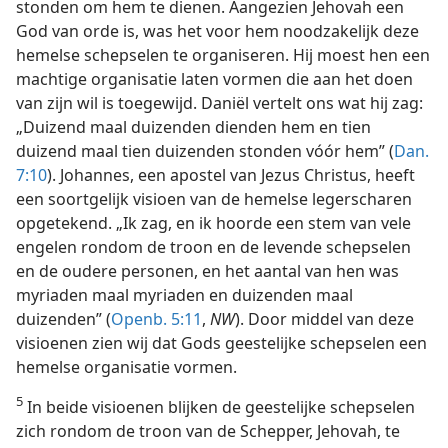
stonden om hem te dienen. Aangezien Jehovah een
God van orde is, was het voor hem noodzakelijk deze
hemelse schepselen te organiseren. Hij moest hen een
machtige organisatie laten vormen die aan het doen
van zijn wil is toegewijd. Daniël vertelt ons wat hij zag:
„Duizend maal duizenden dienden hem en tien
duizend maal tien duizenden stonden vóór hem” (
Dan.
7:10
). Johannes, een apostel van Jezus Christus, heeft
een soortgelijk visioen van de hemelse legerscharen
opgetekend. „Ik zag, en ik hoorde een stem van vele
engelen rondom de troon en de levende schepselen
en de oudere personen, en het aantal van hen was
myriaden maal myriaden en duizenden maal
duizenden” (
Openb. 5:11
,
NW
). Door middel van deze
visioenen zien wij dat Gods geestelijke schepselen een
hemelse organisatie vormen.
5
In beide visioenen blijken de geestelijke schepselen
zich rondom de troon van de Schepper, Jehovah, te