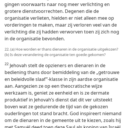
gingen voorwaarts naar nog meer verlichting en
grotere dienstvoorrechten. Degenen die de
organisatie verlieten, hielden er niet alleen mee op
vorderingen te maken, maar zij verloren veel van de
verlichting die zij hadden verworven toen zij zich nog
in de organisatie bevonden.
22. (a) Hoe worden er thans dienaren in de organisatie uitgekozen?
(b) Is deze verandering de organisatie ten goede gekomen?
22
Jehovah stelt de opzieners en dienaren in de
bediening thans door bemiddeling van de „getrouwe
en beleidvolle slaaf”-klasse in zijn aardse organisatie
aan. Aangezien ze op een theocratische wijze
werkzaam is, geniet ze eenheid en is ze dermate
produktief in Jehovah’s dienst dat dit ver uitsteekt
boven wat ze gedurende de tijd van de gekozen
ouderlingen tot stand bracht. God inspireert niemand
om de dienaren in de gemeente uit te kiezen, zoals hij
met Samuël deed toen deze Saul als koning van Israël