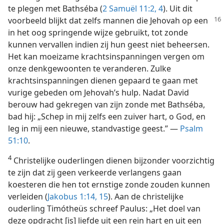
te plegen met Bathséba (
2 Samuël 11:2,
4
). Uit dit
voorbeeld blijkt dat zelfs
mannen die Jehovah op een
in het oog springende wijze gebruikt, tot zonde
kunnen vervallen indien zij hun geest niet beheersen.
Het kan moeizame krachtsinspanningen vergen om
onze denkgewoonten te veranderen. Zulke
krachtsinspanningen dienen gepaard te gaan met
vurige gebeden om Jehovah’s hulp. Nadat David
berouw had gekregen van zijn zonde met Bathséba,
bad hij: „Schep in mij zelfs een zuiver hart, o God, en
leg in mij een nieuwe, standvastige geest.” —
Psalm
51:10
.
4
Christelijke ouderlingen dienen bijzonder voorzichtig
te zijn dat zij geen verkeerde verlangens gaan
koesteren die hen tot ernstige zonde zouden kunnen
verleiden (
Jakobus 1:14, 15
). Aan de christelijke
ouderling Timótheüs schreef Paulus: „Het doel van
deze opdracht [is] liefde uit een rein hart en uit een