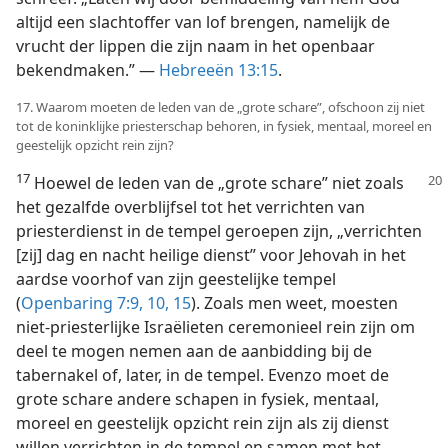
altijd een slachtoffer van lof brengen, namelijk de
vrucht der lippen die zijn naam in het openbaar
bekendmaken.” —
Hebreeën 13:15
.
17. Waarom moeten de leden van de „grote schare”, ofschoon zij niet
tot de koninklijke priesterschap behoren, in fysiek, mentaal, moreel en
geestelijk opzicht rein zijn?
17
Hoewel de leden van de „grote schare”
niet zoals
het gezalfde overblijfsel tot het verrichten van
priesterdienst in de tempel geroepen zijn, „verrichten
[zij] dag en nacht heilige dienst” voor Jehovah in het
aardse voorhof van zijn geestelijke tempel
(
Openbaring 7:9, 10,
15
). Zoals men weet, moesten
niet-priesterlijke Israëlieten ceremonieel rein zijn om
deel te mogen nemen aan de aanbidding bij de
tabernakel of, later, in de tempel. Evenzo moet de
grote schare andere schapen in fysiek, mentaal,
moreel en geestelijk opzicht rein zijn als zij dienst
willen verrichten in de tempel en samen met het