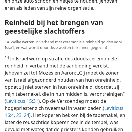
en onze auto schoon en netjes te houden, Jehovah
eren als leden van zijn reine organisatie.
Reinheid bij het brengen van
geestelijke slachtoffers
14. Welke wetten in verband met ceremoniële reinheid golden voor
Israël, en wat wordt door deze wetten te kennen gegeven?
14
In Israël werd op straffe des doods ceremoniële
reinheid in verband met de aanbidding vereist.
Jehovah zei tot Mozes en Aäron: „Gij moet de zonen
van Israël afgezonderd houden van hun onreinheid,
opdat zij niet sterven in hun onreinheid, doordat zij
mijn tabernakel, die in hun midden is, verontreinigen”
(
Leviticus 15:31
). Op de Verzoendag moest de
hogepriester zich tweemaal in water baden (
Leviticus
16:4,
23, 24
). Het koperen bekken bij de tabernakel, en
later de reusachtige koperen zee in de tempel, was
gevuld met water, dat de priesters konden gebruiken