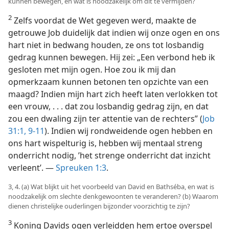
kunnen bewegen, en wat is noodzakelijk om dit te vermijden?
2
Zelfs voordat de Wet gegeven werd, maakte de
getrouwe Job duidelijk dat indien wij onze ogen en ons
hart niet in bedwang houden, ze ons tot losbandig
gedrag kunnen bewegen. Hij zei: „Een verbond heb ik
gesloten met mijn ogen. Hoe zou ik mij dan
opmerkzaam kunnen betonen ten opzichte van een
maagd? Indien mijn hart zich heeft laten verlokken tot
een vrouw, . . . dat zou losbandig gedrag zijn, en dat
zou een dwaling zijn ter attentie van de rechters” (
Job
31:1,
9-11
). Indien wij rondweidende ogen hebben en
ons hart wispelturig is, hebben wij mentaal streng
onderricht nodig, ’het strenge onderricht dat inzicht
verleent’. —
Spreuken 1:3
.
3, 4. (a) Wat blijkt uit het voorbeeld van David en Bathséba, en wat is
noodzakelijk om slechte denkgewoonten te veranderen? (b) Waarom
dienen christelijke ouderlingen bijzonder voorzichtig te zijn?
3
Koning Davids ogen verleidden hem ertoe overspel