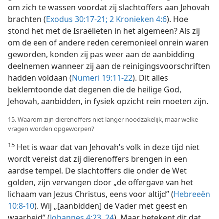
om zich te wassen voordat zij slachtoffers aan Jehovah
brachten (
Exodus 30:17-21;
2 Kronieken 4:6
). Hoe
stond het met de Israëlieten in het algemeen? Als zij
om de een of andere reden ceremonieel onrein waren
geworden, konden zij pas weer aan de aanbidding
deelnemen wanneer zij aan de reinigingsvoorschriften
hadden voldaan (
Numeri 19:11-22
). Dit alles
beklemtoonde dat degenen die de heilige God,
Jehovah, aanbidden, in fysiek opzicht rein moeten zijn.
15. Waarom zijn dierenoffers niet langer noodzakelijk, maar welke
vragen worden opgeworpen?
15
Het is waar dat van Jehovah’s volk in deze tijd niet
wordt vereist dat zij dierenoffers brengen in een
aardse tempel. De slachtoffers die onder de Wet
golden, zijn vervangen door „de offergave van het
lichaam van Jezus Christus, eens voor altijd” (
Hebreeën
10:8-10
). Wij „[aanbidden] de Vader met geest en
waarheid” (
Johannes 4:23, 24
). Maar betekent dit dat