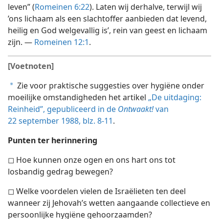
leven” (
Romeinen 6:22
). Laten wij derhalve, terwijl wij
’ons lichaam als een slachtoffer aanbieden dat levend,
heilig en God welgevallig is’, rein van geest en lichaam
zijn. —
Romeinen 12:1
.
[Voetnoten]
Zie voor praktische suggesties over hygiëne onder
a
moeilijke omstandigheden het artikel
„De uitdaging:
Reinheid”, gepubliceerd in de
Ontwaakt!
van
22 september 1988, blz. 8-11
.
Punten ter herinnering
◻ Hoe kunnen onze ogen en ons hart ons tot
losbandig gedrag bewegen?
◻ Welke voordelen vielen de Israëlieten ten deel
wanneer zij Jehovah’s wetten aangaande collectieve en
persoonlijke hygiëne gehoorzaamden?