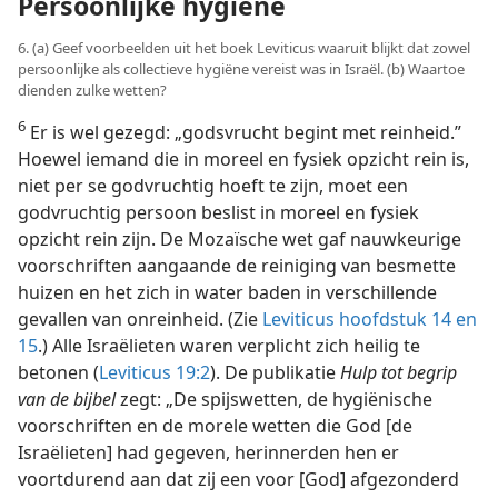
Persoonlijke hygiëne
6. (a) Geef voorbeelden uit het boek Leviticus waaruit blijkt dat zowel
persoonlijke als collectieve hygiëne vereist was in Israël. (b) Waartoe
dienden zulke wetten?
6
Er is wel gezegd: „godsvrucht begint met reinheid.”
Hoewel iemand die in moreel en fysiek opzicht rein is,
niet per se godvruchtig hoeft te zijn, moet een
godvruchtig persoon beslist in moreel en fysiek
opzicht rein zijn. De Mozaïsche wet gaf nauwkeurige
voorschriften aangaande de reiniging van besmette
huizen en het zich in water baden in verschillende
gevallen van onreinheid. (Zie
Leviticus hoofdstuk 14 en
15
.) Alle Israëlieten waren verplicht zich heilig te
betonen (
Leviticus 19:2
). De publikatie
Hulp tot begrip
van de bijbel
zegt: „De spijswetten, de hygiënische
voorschriften en de morele wetten die God [de
Israëlieten] had gegeven, herinnerden hen er
voortdurend aan dat zij een voor [God] afgezonderd