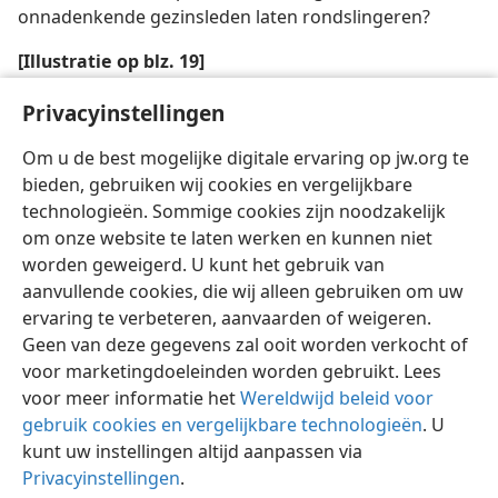
onnadenkende gezinsleden laten rondslingeren?
[Illustratie op blz. 19]
Tien minuten besteden aan het van binnen
Privacyinstellingen
schoonmaken van een auto kan wonderen doen
Om u de best mogelijke digitale ervaring op jw.org te
bieden, gebruiken wij cookies en vergelijkbare
technologieën. Sommige cookies zijn noodzakelijk
om onze website te laten werken en kunnen niet
worden geweigerd. U kunt het gebruik van
Nederlands
Delen
Instellingen
aanvullende cookies, die wij alleen gebruiken om uw
Copyright
© 2026 Watch Tower Bible and Tract Society of Pennsylvania
ervaring te verbeteren, aanvaarden of weigeren.
Gebruiksvoorwaarden
Privacybeleid
Privacyinstellingen
Inloggen
JW.ORG
Geen van deze gegevens zal ooit worden verkocht of
voor marketingdoeleinden worden gebruikt. Lees
voor meer informatie het
Wereldwijd beleid voor
gebruik cookies en vergelijkbare technologieën
. U
kunt uw instellingen altijd aanpassen via
Privacyinstellingen
.