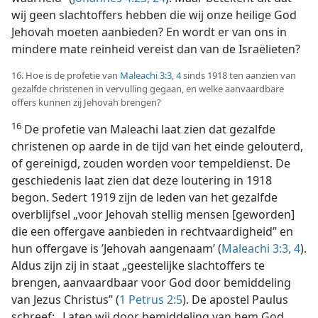
wij geen slachtoffers hebben die wij onze heilige God
Jehovah moeten aanbieden? En wordt er van ons in
mindere mate reinheid vereist dan van de Israëlieten?
16. Hoe is de profetie van
Maleachi 3:3, 4
sinds 1918 ten aanzien van
gezalfde christenen in vervulling gegaan, en welke aanvaardbare
offers kunnen zij Jehovah brengen?
16
De profetie van Maleachi laat zien dat gezalfde
christenen op aarde in de tijd van het einde gelouterd,
of gereinigd, zouden worden voor tempeldienst. De
geschiedenis laat zien dat deze loutering in 1918
begon. Sedert 1919 zijn de leden van het gezalfde
overblijfsel „voor Jehovah stellig mensen [geworden]
die een offergave aanbieden in rechtvaardigheid” en
hun offergave is ’Jehovah aangenaam’ (
Maleachi 3:3, 4
).
Aldus zijn zij in staat „geestelijke slachtoffers te
brengen, aanvaardbaar voor God door bemiddeling
van Jezus Christus” (
1 Petrus 2:5
). De apostel Paulus
schreef: „Laten wij door bemiddeling van hem God