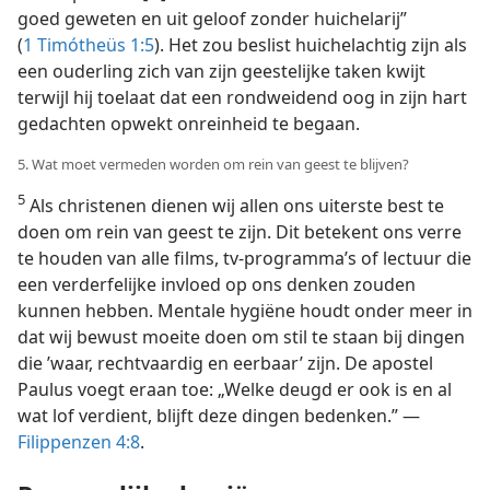
goed geweten en uit geloof zonder huichelarij”
(
1 Timótheüs 1:5
). Het zou beslist huichelachtig zijn als
een ouderling zich van zijn geestelijke taken kwijt
terwijl hij toelaat dat een rondweidend oog in zijn hart
gedachten opwekt onreinheid te begaan.
5. Wat moet vermeden worden om rein van geest te blijven?
5
Als christenen dienen wij allen ons uiterste best te
doen om rein van geest te zijn. Dit betekent ons verre
te houden van alle films, tv-programma’s of lectuur die
een verderfelijke invloed op ons denken zouden
kunnen hebben. Mentale hygiëne houdt onder meer in
dat wij bewust moeite doen om stil te staan bij dingen
die ’waar, rechtvaardig en eerbaar’ zijn. De apostel
Paulus voegt eraan toe: „Welke deugd er ook is en al
wat lof verdient, blijft deze dingen bedenken.” —
Filippenzen 4:8
.