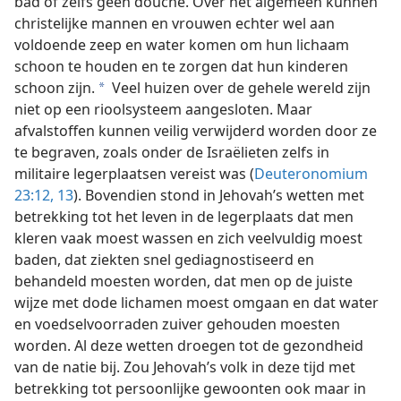
bad of zelfs geen douche. Over het algemeen kunnen
christelijke mannen en vrouwen echter wel aan
voldoende zeep en water komen om hun lichaam
schoon te houden en te zorgen dat hun kinderen
schoon zijn.
Veel huizen over de gehele wereld zijn
a
niet op een rioolsysteem aangesloten. Maar
afvalstoffen kunnen veilig verwijderd worden door ze
te begraven, zoals onder de Israëlieten zelfs in
militaire legerplaatsen vereist was (
Deuteronomium
23:12, 13
). Bovendien stond in Jehovah’s wetten met
betrekking tot het leven in de legerplaats dat men
kleren vaak moest wassen en zich veelvuldig moest
baden, dat ziekten snel gediagnostiseerd en
behandeld moesten worden, dat men op de juiste
wijze met dode lichamen moest omgaan en dat water
en voedselvoorraden zuiver gehouden moesten
worden. Al deze wetten droegen tot de gezondheid
van de natie bij. Zou Jehovah’s volk in deze tijd met
betrekking tot persoonlijke gewoonten ook maar in