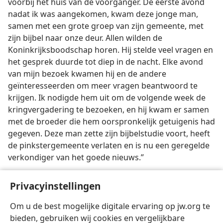
voorbij het huis van de voorganger. De eerste avond
nadat ik was aangekomen, kwam deze jonge man,
samen met een grote groep van zijn gemeente, met
zijn bijbel naar onze deur. Allen wilden de
Koninkrijksboodschap horen. Hij stelde veel vragen en
het gesprek duurde tot diep in de nacht. Elke avond
van mijn bezoek kwamen hij en de andere
geïnteresseerden om meer vragen beantwoord te
krijgen. Ik nodigde hem uit om de volgende week de
kringvergadering te bezoeken, en hij kwam er samen
met de broeder die hem oorspronkelijk getuigenis had
gegeven. Deze man zette zijn bijbelstudie voort, heeft
de pinkstergemeente verlaten en is nu een geregelde
verkondiger van het goede nieuws.”
Het is beslist Gods wil „dat alle soorten van mensen
Privacyinstellingen
worden gered en tot een nauwkeurige kennis van de
waarheid komen”. —
1 Timótheüs 2:4
.
Om u de best mogelijke digitale ervaring op jw.org te
bieden, gebruiken wij cookies en vergelijkbare