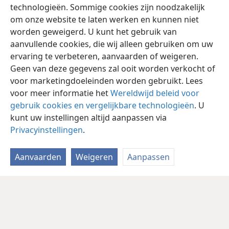
technologieën. Sommige cookies zijn noodzakelijk
om onze website te laten werken en kunnen niet
worden geweigerd. U kunt het gebruik van
aanvullende cookies, die wij alleen gebruiken om uw
ervaring te verbeteren, aanvaarden of weigeren.
Geen van deze gegevens zal ooit worden verkocht of
voor marketingdoeleinden worden gebruikt. Lees
voor meer informatie het
Wereldwijd beleid voor
gebruik cookies en vergelijkbare technologieën
. U
kunt uw instellingen altijd aanpassen via
Privacyinstellingen
.
Aanvaarden
Weigeren
Aanpassen
Nederlands
Delen
Instellingen
Copyright
© 2026 Watch Tower Bible and Tract Society of Pennsylvania
Gebruiksvoorwaarden
Privacybeleid
Privacyinstellingen
Inloggen
JW.ORG