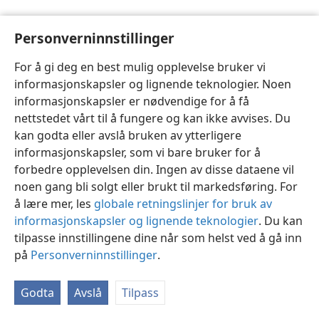
Personverninnstillinger
For å gi deg en best mulig opplevelse bruker vi
informasjonskapsler og lignende teknologier. Noen
Norsk
Innstillinger
informasjonskapsler er nødvendige for å få
Copyright
© 2026 Watch Tower Bible and Tract Society of Pennsylvania
nettstedet vårt til å fungere og kan ikke avvises. Du
Vilkår for bruk
Personvern
Personverninnstillinger
JW.ORG
kan godta eller avslå bruken av ytterligere
Logg inn
informasjonskapsler, som vi bare bruker for å
forbedre opplevelsen din. Ingen av disse dataene vil
noen gang bli solgt eller brukt til markedsføring. For
å lære mer, les
globale retningslinjer for bruk av
informasjonskapsler og lignende teknologier
. Du kan
tilpasse innstillingene dine når som helst ved å gå inn
på
Personverninnstillinger
.
Godta
Avslå
Tilpass