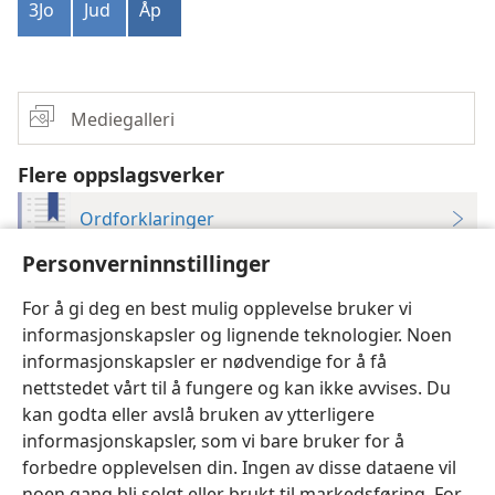
3Jo
Jud
Åp
Mediegalleri
Flere oppslagsverker
Ordforklaringer
Personverninnstillinger
Bibelguide for kristne
For å gi deg en best mulig opplevelse bruker vi
informasjonskapsler og lignende teknologier. Noen
informasjonskapsler er nødvendige for å få
nettstedet vårt til å fungere og kan ikke avvises. Du
kan godta eller avslå bruken av ytterligere
Norsk
Del
Innstillinger
informasjonskapsler, som vi bare bruker for å
Copyright
© 2026 Watch Tower Bible and Tract Society of Pennsylvania
forbedre opplevelsen din. Ingen av disse dataene vil
Vilkår for bruk
Personvern
Personverninnstillinger
JW.ORG
noen gang bli solgt eller brukt til markedsføring. For