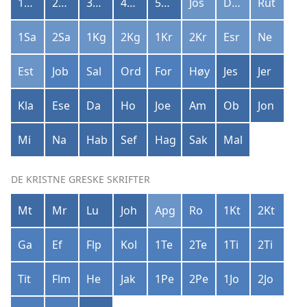
1Mo
2Mo
3Mo
4Mo
5Mo
Jos
Dom
Rut
1Sa
2Sa
1Kg
2Kg
1Kr
2Kr
Esr
Ne
Est
Job
Sal
Ord
For
Høy
Jes
Jer
Kla
Ese
Da
Ho
Joe
Am
Ob
Jon
Mi
Na
Hab
Sef
Hag
Sak
Mal
DE KRISTNE GRESKE SKRIFTER
Mt
Mr
Lu
Joh
Apg
Ro
1Kt
2Kt
Ga
Ef
Flp
Kol
1Te
2Te
1Ti
2Ti
Tit
Flm
He
Jak
1Pe
2Pe
1Jo
2Jo