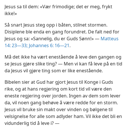
Jesus sa til dem: «Vær frimodige; det er meg, frykt
ikke!»
Så snart Jesus steg opp i båten, stilnet stormen.
Disiplene ble enda en gang forundret. De falt ned for
Jesus og sa: «Sannelig, du er Guds Sønn!» —
Matteus
14: 23—33;
Johannes 6: 16—21
.
Må det ikke ha vært enestående å leve den gangen og
se Jesus gjøre slike ting? — Men vi kan få leve på en tid
da Jesus vil gjøre ting som er like enestående.
Bibelen sier at Gud har gjort Jesus til Konge i Guds
rike, og at hans regjering om kort tid vil være den
eneste regjering over jorden. Ingen av dem som lever
da, vil noen gang behøve å være redde for en storm.
Jesus vil bruke sin makt over vinden og bølgene til
velsignelse for alle som adlyder ham. Vil ikke det bli en
vidunderlig tid å leve i? —