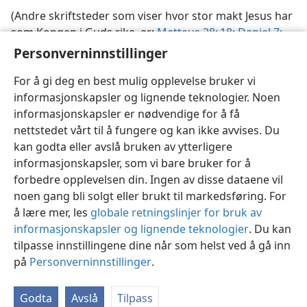
(Andre skriftsteder som viser hvor stor makt Jesus har
som Kongen i Guds rike, er:
Matteus 28: 18;
Daniel 7:
13, 14;
Efeserne 1: 20—22
.)
Personverninnstillinger
For å gi deg en best mulig opplevelse bruker vi
informasjonskapsler og lignende teknologier. Noen
informasjonskapsler er nødvendige for å få
nettstedet vårt til å fungere og kan ikke avvises. Du
Norsk
Del
Innstillinger
kan godta eller avslå bruken av ytterligere
Copyright
© 2026 Watch Tower Bible and Tract Society of Pennsylvania
informasjonskapsler, som vi bare bruker for å
Vilkår for bruk
Personvern
Personverninnstillinger
JW.ORG
forbedre opplevelsen din. Ingen av disse dataene vil
Logg inn
noen gang bli solgt eller brukt til markedsføring. For
å lære mer, les
globale retningslinjer for bruk av
informasjonskapsler og lignende teknologier
. Du kan
tilpasse innstillingene dine når som helst ved å gå inn
på
Personverninnstillinger
.
Godta
Avslå
Tilpass