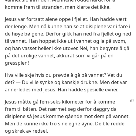
komme fram til stranden, men klarte det ikke.
Jesus var fortsatt alene oppe i fjellet. Han hadde vært
der lenge. Men nå kunne han se at disiplene var i fare i
de høye bølgene. Derfor gikk han ned fra fjellet og ned
til vannet. Han hoppet ikke ut i vannet og la på svøm,
og han vasset heller ikke utover. Nei, han begynte å gå
på det urolige vannet, akkurat som vi går på en
gressplen!
Hva ville skje hvis du prøvde å gå på vannet? Vet du
det? — Du ville synke og kanskje drukne. Men det var
annerledes med Jesus. Han hadde spesielle evner.
Jesus måtte gå fem-seks kilometer
for å komme
fram til båten. Det nærmet seg derfor daggry da
disiplene så Jesus komme gående mot dem på vannet.
Men de kunne ikke tro sine egne øyne. De ble redde
og skrek av redsel.