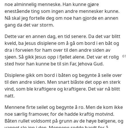
noe alminnelig menneske. Han kunne gjøre
enestående ting som ingen andre mennesker kunne.
Nå skal jeg fortelle deg om noe han gjorde en annen
gang da det var storm.
Dette var en annen dag, en tid senere. Da det var blitt
kveld, ba Jesus disiplene om å gå om bord i en båt og
dra i forveien for ham over til den andre siden av
sjøen. Så gikk Jesus opp
i fjellet alene. Det var et rolig
sted hvor han kunne be til sin Far, Jehova Gud.
Disiplene gikk om bord i båten og begynte å seile over
til den andre siden. Men snart blåste det opp en sterk
vind, som ble kraftigere og kraftigere. Det var nå blitt
natt.
Mennene firte seilet og begynte å ro. Men de kom ikke
noe særlig framover, for de hadde kraftig motvind.
Båten rullet voldsomt på grunn av de høye bølgene, og
vannet slo inn i den. Mennene rodde hardt for å