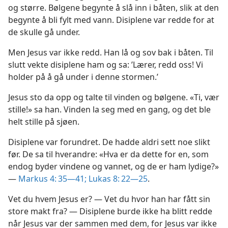
og større. Bølgene begynte å slå inn i båten, slik at den
begynte å bli fylt med vann. Disiplene var redde for at
de skulle gå under.
Men Jesus var ikke redd. Han lå og sov bak i båten. Til
slutt vekte disiplene ham og sa: ’Lærer, redd oss! Vi
holder på å gå under i denne stormen.’
Jesus sto da opp og talte til vinden og bølgene. «Ti, vær
stille!» sa han. Vinden la seg med en gang, og det ble
helt stille på sjøen.
Disiplene var forundret. De hadde aldri sett noe slikt
før. De sa til hverandre: «Hva er da dette for en, som
endog byder vindene og vannet, og de er ham lydige?»
—
Markus 4: 35—41;
Lukas 8: 22—25
.
Vet du hvem Jesus er? — Vet du hvor han har fått sin
store makt fra? — Disiplene burde ikke ha blitt redde
når Jesus var der sammen med dem, for Jesus var ikke