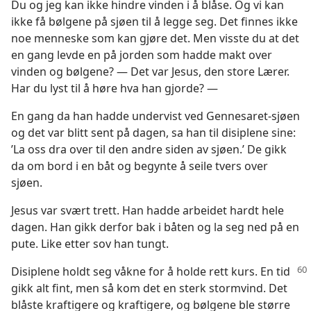
Du og jeg kan ikke hindre vinden i å blåse. Og vi kan
ikke få bølgene på sjøen til å legge seg. Det finnes ikke
noe menneske som kan gjøre det. Men visste du at det
en gang levde en på jorden som hadde makt over
vinden og bølgene? — Det var Jesus, den store Lærer.
Har du lyst til å høre hva han gjorde? —
En gang da han hadde undervist ved Gennesaret-sjøen
og det var blitt sent på dagen, sa han til disiplene sine:
’La oss dra over til den andre siden av sjøen.’ De gikk
da om bord i en båt og begynte å seile tvers over
sjøen.
Jesus var svært trett. Han hadde arbeidet hardt hele
dagen. Han gikk derfor bak i båten og la seg ned på en
pute. Like etter sov han tungt.
Disiplene holdt seg våkne for å holde rett kurs. En tid
gikk alt fint, men så kom det en sterk stormvind. Det
blåste kraftigere og kraftigere, og bølgene ble større