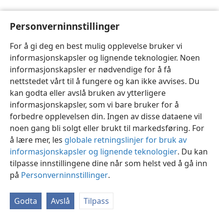
Personverninnstillinger
For å gi deg en best mulig opplevelse bruker vi
informasjonskapsler og lignende teknologier. Noen
Norsk
Innstillinger
informasjonskapsler er nødvendige for å få
Copyright
© 2026 Watch Tower Bible and Tract Society of Pennsylvania
nettstedet vårt til å fungere og kan ikke avvises. Du
Vilkår for bruk
Personvern
Personverninnstillinger
JW.ORG
kan godta eller avslå bruken av ytterligere
Logg inn
informasjonskapsler, som vi bare bruker for å
forbedre opplevelsen din. Ingen av disse dataene vil
noen gang bli solgt eller brukt til markedsføring. For
å lære mer, les
globale retningslinjer for bruk av
informasjonskapsler og lignende teknologier
. Du kan
tilpasse innstillingene dine når som helst ved å gå inn
på
Personverninnstillinger
.
Godta
Avslå
Tilpass