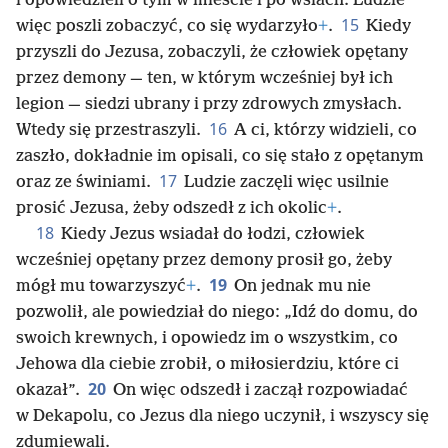
i opowiedzieli o tym w mieście i po wsiach. Ludzie
15
więc poszli zobaczyć, co się wydarzyło
+
.
Kiedy
przyszli do Jezusa, zobaczyli, że człowiek opętany
przez demony — ten, w którym wcześniej był ich
legion — siedzi ubrany i przy zdrowych zmysłach.
16
Wtedy się przestraszyli.
A ci, którzy widzieli, co
zaszło, dokładnie im opisali, co się stało z opętanym
17
oraz ze świniami.
Ludzie zaczęli więc usilnie
prosić Jezusa, żeby odszedł z ich okolic
+
.
18
Kiedy Jezus wsiadał do łodzi, człowiek
wcześniej opętany przez demony prosił go, żeby
19
mógł mu towarzyszyć
+
.
On jednak mu nie
pozwolił, ale powiedział do niego: „Idź do domu, do
swoich krewnych, i opowiedz im o wszystkim, co
Jehowa dla ciebie zrobił, o miłosierdziu, które ci
20
okazał”.
On więc odszedł i zaczął rozpowiadać
w Dekapolu, co Jezus dla niego uczynił, i wszyscy się
zdumiewali.