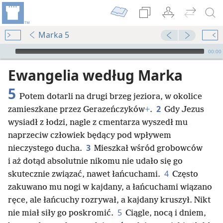
Marka 5
Audio Player
00:00
Ewangelia według Marka
5
Potem dotarli na drugi brzeg jeziora, w okolice
2
zamieszkane przez Gerazeńczyków
+
.
Gdy Jezus
wysiadł z łodzi, nagle z cmentarza wyszedł mu
naprzeciw człowiek będący pod wpływem
3
nieczystego ducha.
Mieszkał wśród grobowców
i aż dotąd absolutnie nikomu nie udało się go
4
skutecznie związać, nawet łańcuchami.
Często
zakuwano mu nogi w kajdany, a łańcuchami wiązano
ręce, ale łańcuchy rozrywał, a kajdany kruszył. Nikt
5
nie miał siły go poskromić.
Ciągle, nocą i dniem,