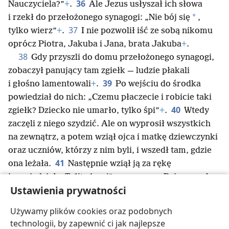
36
Nauczyciela?”
+
.
Ale Jezus usłyszał ich słowa
*
i rzekł do przełożonego synagogi: „Nie bój się
,
37
tylko wierz”
+
.
I nie pozwolił iść ze sobą nikomu
oprócz Piotra, Jakuba i Jana, brata Jakuba
+
.
38
Gdy przyszli do domu przełożonego synagogi,
zobaczył panujący tam zgiełk — ludzie płakali
39
i głośno lamentowali
+
.
Po wejściu do środka
powiedział do nich: „Czemu płaczecie i robicie taki
40
zgiełk? Dziecko nie umarło, tylko śpi”
+
.
Wtedy
zaczęli z niego szydzić. Ale on wyprosił wszystkich
na zewnątrz, a potem wziął ojca i matkę dziewczynki
oraz uczniów, którzy z nim byli, i wszedł tam, gdzie
41
ona leżała.
Następnie wziął ją za rękę
i powiedział:
„Talita kumi”
, co znaczy: „Dziewczynko,
Ustawienia prywatności
42
mówię ci: Wstań!”
+
.
Dziewczynka natychmiast
wstała i zaczęła chodzić. (Miała 12 lat). A jej
Używamy plików cookies oraz podobnych
43
rodziców od razu ogarnął wielki zachwyt.
Ale on
technologii, by zapewnić ci jak najlepsze