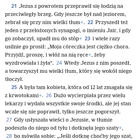
21
Jezus z powrotem przeprawił się łodzią na
przeciwległy brzeg. Gdy jeszcze był nad jeziorem,
22
zebrał się przy nim wielki tłum
+
.
Przyszedł też
jeden z przełożonych synagogi, o imieniu Jair, i gdy
23
go zobaczył, upadł mu do stóp
+
i wiele razy
usilnie go prosił: „Moja córeczka jest ciężko chora.
Przyjdź, proszę, i włóż na nią ręce
+
, żeby
24
wyzdrowiała i żyła”.
Wtedy Jezus z nim poszedł,
a towarzyszył mu wielki tłum, który się wokół niego
tłoczył.
25
A była tam kobieta, która od 12 lat zmagała się
26
z krwotokami
+
.
Dużo wycierpiała przez wielu
lekarzy i wydała wszystkie swoje środki, ale jej stan
wcale się nie poprawił, tylko jeszcze pogorszył.
27
Gdy usłyszała wieści o Jezusie, w tłumie
podeszła do niego od tyłu i dotknęła jego szaty
+
,
28
bo mówiła sobie: „Jeśli dotknę choćby jego szat,