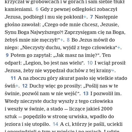
krzyczał w grobowcach i w górach i sam siebie tłukł
6
kamieniami.
Gdy z pewnej odległości zobaczył
7
Jezusa, podbiegł i mu się pokłonił
+
.
Następnie
głośno zawołał: „Czego ode mnie chcesz, Jezusie,
Synu Boga Najwyższego?! Zaprzysięgam cię na Boga,
8
żebyś mnie nie męczył!”
+
.
Bo Jezus mówił do
niego: „Nieczysty duchu, wyjdź z tego człowieka”
+
.
9
Potem go zapytał: „Jak masz na imię?”. Ten
10
odparł: „Legion, bo jest nas wielu”.
I wciąż prosił
Jezusa, żeby nie wypędzał duchów z tej krainy
+
.
11
A na zboczu góry akurat pasło się wielkie stado
12
świń
+
.
Duchy więc go prosiły: „Poślij nas w te
13
świnie, pozwól nam w nie wejść”.
I pozwolił im.
Wtedy nieczyste duchy wyszły z tego człowieka
i weszły w świnie, a stado — liczące jakieś 2000
sztuk — popędziło w stronę urwiska, wpadło do
14
jeziora i się utopiło.
A ci, którzy je paśli, uciekli