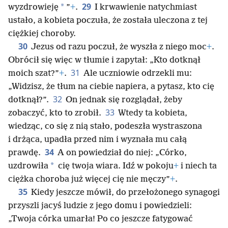
29
*
wyzdrowieję
”
+
.
I krwawienie natychmiast
ustało, a kobieta poczuła, że została uleczona z tej
ciężkiej choroby.
30
Jezus od razu poczuł, że wyszła z niego moc
+
.
Obrócił się więc w tłumie i zapytał: „Kto dotknął
31
moich szat?”
+
.
Ale uczniowie odrzekli mu:
„Widzisz, że tłum na ciebie napiera, a pytasz, kto cię
32
dotknął?”.
On jednak się rozglądał, żeby
33
zobaczyć, kto to zrobił.
Wtedy ta kobieta,
wiedząc, co się z nią stało, podeszła wystraszona
i drżąca, upadła przed nim i wyznała mu całą
34
prawdę.
A on powiedział do niej: „Córko,
*
uzdrowiła
cię twoja wiara. Idź w pokoju
+
i niech ta
ciężka choroba już więcej cię nie męczy”
+
.
35
Kiedy jeszcze mówił, do przełożonego synagogi
przyszli jacyś ludzie z jego domu i powiedzieli:
„Twoja córka umarła! Po co jeszcze fatygować