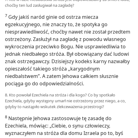
choćby ten lud zasługiwał na zagładę?
7
Gdy jakiś naród ginie od ostrza miecza
egzekucyjnego, nie znaczy to, że spotyka go
niesprawiedliwość, choćby nawet nie został przedtem
ostrzeżony. Zasłużył na zagładę z powodu własnego
wykroczenia przeciwko Bogu. Nie usprawiedliwia to
jednak niedbałego stróża. Był obowiązany dać ludowi
znak ostrzegawczy. Dzisiejszy kodeks karny nazwałby
opieszałość takiego stróża „karygodnym
niedbalstwem”. A zatem Jehowa całkiem słusznie
pociąga go do odpowiedzialności.
8. Kto powołał Ezechiela na stróża i dla kogo? Co by spotkało
Ezechiela, gdyby występny umarł nie ostrzeżony przez niego, a co,
gdyby to nastąpiło wskutek zlekceważenia przestrogi?
8
Następnie Jehowa zastosowuje tę zasadę do
Ezechiela, mówiąc: „Ciebie, o synu człowieczy,
wyznaczyłem na stróża dla domu Izraela po to, byś