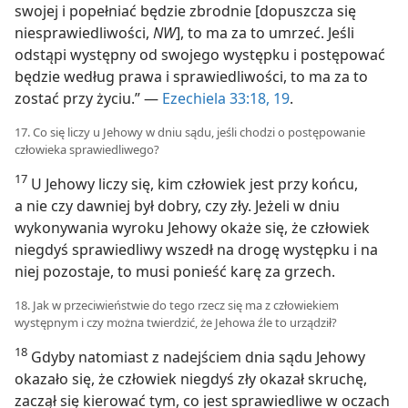
swojej i popełniać będzie zbrodnie [dopuszcza się
niesprawiedliwości,
NW
], to ma za to umrzeć. Jeśli
odstąpi występny od swojego występku i postępować
będzie według prawa i sprawiedliwości, to ma za to
zostać przy życiu.” —
Ezechiela 33:18, 19
.
17. Co się liczy u Jehowy w dniu sądu, jeśli chodzi o postępowanie
człowieka sprawiedliwego?
17
U Jehowy liczy się, kim człowiek jest przy końcu,
a nie czy dawniej był dobry, czy zły. Jeżeli w dniu
wykonywania wyroku Jehowy okaże się, że człowiek
niegdyś sprawiedliwy wszedł na drogę występku i na
niej pozostaje, to musi ponieść karę za grzech.
18. Jak w przeciwieństwie do tego rzecz się ma z człowiekiem
występnym i czy można twierdzić, że Jehowa źle to urządził?
18
Gdyby natomiast z nadejściem dnia sądu Jehowy
okazało się, że człowiek niegdyś zły okazał skruchę,
zaczął się kierować tym, co jest sprawiedliwe w oczach