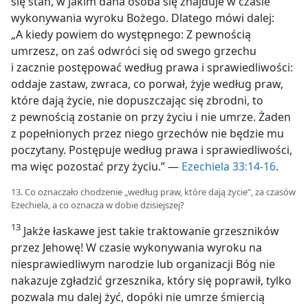
się stan, w jakim dana osoba się znajduje w czasie
wykonywania wyroku Bożego. Dlatego mówi dalej:
„A kiedy powiem do występnego: Z pewnością
umrzesz, on zaś odwróci się od swego grzechu
i zacznie postępować według prawa i sprawiedliwości:
oddaje zastaw, zwraca, co porwał, żyje według praw,
które dają życie, nie dopuszczając się zbrodni, to
z pewnością zostanie on przy życiu i nie umrze. Żaden
z popełnionych przez niego grzechów nie będzie mu
poczytany. Postępuje według prawa i sprawiedliwości,
ma więc pozostać przy życiu.” —
Ezechiela 33:14-16
.
13. Co oznaczało chodzenie „według praw, które dają życie”, za czasów
Ezechiela, a co oznacza w dobie dzisiejszej?
13
Jakże łaskawe jest takie traktowanie grzeszników
przez Jehowę! W czasie wykonywania wyroku na
niesprawiedliwym narodzie lub organizacji Bóg nie
nakazuje zgładzić grzesznika, który się poprawił, tylko
pozwala mu dalej żyć, dopóki nie umrze śmiercią