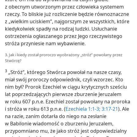
z obecnym utworzonym przez człowieka systemem
rzeczy. To bliskie już rozliczenie będzie równoznaczne
z „wielkim uciskiem”, najgorszym ze wszystkich, które
kiedykolwiek spadły na rodzaj ludzki. Usłuchanie
ostrzeżenia ogłaszanego przez Jego rzeczywistego
stróża przyniesie nam wybawienie.
3. Jak i kiedy został proroczo wyobrażony „stróż” powołany przez
Stwórcę?
3
„Stróż”, którego Stwórca powołał na nasze czasy,
miał swój proroczy odpowiednik, czyli wzorzec. Kto
nim był? Prorok Ezechiel w ciągu krytycznych sześciu
lat poprzedzających pierwsze zburzenie Jeruzalem
w roku 607 p.n.e. Ezechiel został powołany na proroka
i stróża w roku 613 p.n.e. (
Ezechiela 1:1-3;
3:17-21
). Ale
na razie, zanim dotarła do niego na zesłanie
w Babilonie wiadomość o zburzeniu Jeruzalem,
przypomniano mu, że jako stróż jest odpowiedzialny