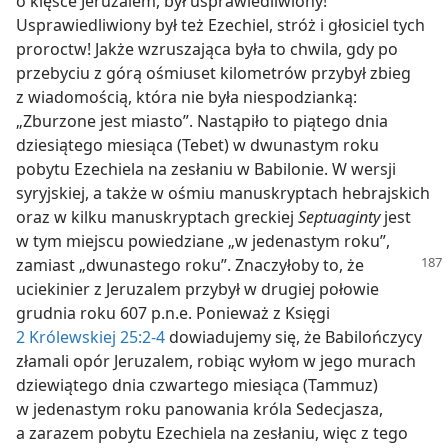
o klęsce Jeruzalem, był usprawiedliwiony!
Usprawiedliwiony był też Ezechiel, stróż i głosiciel tych
proroctw! Jakże wzruszająca była to chwila, gdy po
przebyciu z górą ośmiuset kilometrów przybył zbieg
z wiadomością, która nie była niespodzianką:
„Zburzone jest miasto”. Nastąpiło to piątego dnia
dziesiątego miesiąca (Tebet) w dwunastym roku
pobytu Ezechiela na zesłaniu w Babilonie. W wersji
syryjskiej, a także w ośmiu manuskryptach hebrajskich
oraz w kilku manuskryptach greckiej
Septuaginty
jest
w tym miejscu powiedziane „w jedenastym roku”,
zamiast „dwunastego roku”.
Znaczyłoby to, że
uciekinier z Jeruzalem przybył w drugiej połowie
grudnia roku 607 p.n.e. Ponieważ z Księgi
2 Królewskiej 25:2-4
dowiadujemy się, że Babilończycy
złamali opór Jeruzalem, robiąc wyłom w jego murach
dziewiątego dnia czwartego miesiąca (Tammuz)
w jedenastym roku panowania króla Sedecjasza,
a zarazem pobytu Ezechiela na zesłaniu, więc z tego