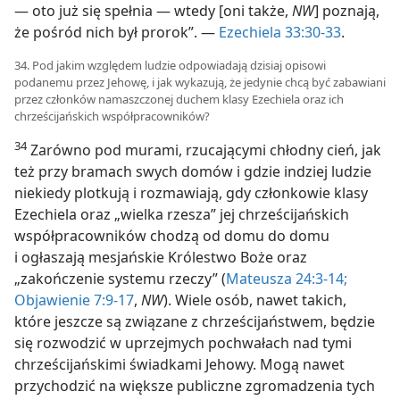
— oto już się spełnia — wtedy [oni także,
NW
] poznają,
że pośród nich był prorok”. —
Ezechiela 33:30-33
.
34. Pod jakim względem ludzie odpowiadają dzisiaj opisowi
podanemu przez Jehowę, i jak wykazują, że jedynie chcą być zabawiani
przez członków namaszczonej duchem klasy Ezechiela oraz ich
chrześcijańskich współpracowników?
34
Zarówno pod murami, rzucającymi chłodny cień, jak
też przy bramach swych domów i gdzie indziej ludzie
niekiedy plotkują i rozmawiają, gdy członkowie klasy
Ezechiela oraz „wielka rzesza” jej chrześcijańskich
współpracowników chodzą od domu do domu
i ogłaszają mesjańskie Królestwo Boże oraz
„zakończenie systemu rzeczy” (
Mateusza 24:3-14;
Objawienie 7:9-17
,
NW
). Wiele osób, nawet takich,
które jeszcze są związane z chrześcijaństwem, będzie
się rozwodzić w uprzejmych pochwałach nad tymi
chrześcijańskimi świadkami Jehowy. Mogą nawet
przychodzić na większe publiczne zgromadzenia tych