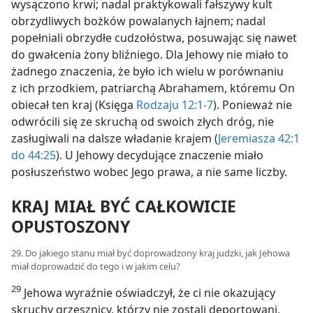
wysączono krwi; nadal praktykowali fałszywy kult
obrzydliwych bożków powalanych łajnem; nadal
popełniali obrzydłe cudzołóstwa, posuwając się nawet
do gwałcenia żony bliźniego. Dla Jehowy nie miało to
żadnego znaczenia, że było ich wielu w porównaniu
z ich przodkiem, patriarchą Abrahamem, któremu On
obiecał ten kraj (Księga
Rodzaju 12:1-7
). Ponieważ nie
odwrócili się ze skruchą od swoich złych dróg, nie
zasługiwali na dalsze władanie krajem (
Jeremiasza 42:1
do 44:25
). U Jehowy decydujące znaczenie miało
posłuszeństwo wobec Jego prawa, a nie same liczby.
KRAJ MIAŁ BYĆ CAŁKOWICIE
OPUSTOSZONY
29. Do jakiego stanu miał być doprowadzony kraj judzki, jak Jehowa
miał doprowadzić do tego i w jakim celu?
29
Jehowa wyraźnie oświadczył, że ci nie okazujący
skruchy grzesznicy, którzy nie zostali deportowani,