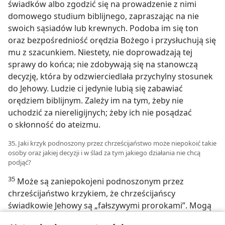
świadków albo zgodzić się na prowadzenie z nimi
domowego studium biblijnego, zapraszając na nie
swoich sąsiadów lub krewnych. Podoba im się ton
oraz bezpośredniość orędzia Bożego i przysłuchują się
mu z szacunkiem. Niestety, nie doprowadzają tej
sprawy do końca; nie zdobywają się na stanowczą
decyzję, która by odzwierciedlała przychylny stosunek
do Jehowy. Ludzie ci jedynie lubią się zabawiać
orędziem biblijnym. Zależy im na tym, żeby nie
uchodzić za niereligijnych; żeby ich nie posądzać
o skłonność do ateizmu.
35. Jaki krzyk podnoszony przez chrześcijaństwo może niepokoić takie
osoby oraz jakiej decyzji i w ślad za tym jakiego działania nie chcą
podjąć?
35
Może są zaniepokojeni podnoszonym przez
chrześcijaństwo krzykiem, że chrześcijańscy
świadkowie Jehowy są „fałszywymi prorokami”. Mogą
nie być całkowicie przekonani o tym, że ci świadkowie