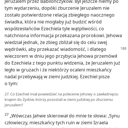
Jeruzalem przez Babilończyków. Był jeszcze niemy po
tym wydarzeniu, dopóki zburzenie Jeruzalem nie
zostało potwierdzone relacją zbiegłego naocznego
świadka, która nie mogłaby już budzić wśród
współzesłańców Ezechiela tyle wątpliwości, co
natchniona informacja przekazana prorokowi. Jehowa
wiedział jednak, że zbieg zbliżał się do celu swej
wędrówki, aby przekazać
wiadomość, i dlatego
wieczorem w dniu jego przybycia Jehowa przemówił
do Ezechiela z tego punktu widzenia, że Jeruzalem już
legło w gruzach i że niektórzy ocaleni mieszkańcy
nadal przebywają w ziemi judzkiej. Ezechiel pisze
o tym:
27. Co Ezechiel miał powiedzieć na polecenie Jehowy o zawładnięciu
krajem do Żydów, którzy pozostali w ziemi judzkiej po zburzeniu
Jeruzalem?
27
„Wówczas Jahwe skierował do mnie te słowa: ‚Synu
człowieczy, mieszkańcy tych ruin w ziemi Izraela