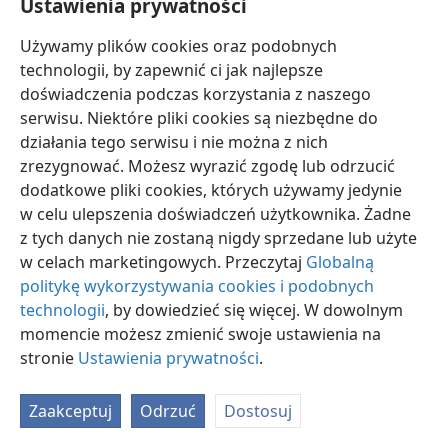
Ustawienia prywatności
są prawdziwymi rzecznikami Jehowy, Suwerennego
Pana. Gdyby mieli dojść do wniosku, że świadkowie
Używamy plików cookies oraz podobnych
naprawdę są tymi rzecznikami, zobowiązywałoby ich
technologii, by zapewnić ci jak najlepsze
to do podjęcia konkretnych kroków. Oznaczałoby to,
doświadczenia podczas korzystania z naszego
że musieliby zaniechać ulegania zmysłowym
serwisu. Niektóre pliki cookies są niezbędne do
pragnieniom i uganiania się całym sercem za
działania tego serwisu i nie można z nich
niesprawiedliwym zyskiem.
zrezygnować. Możesz wyrazić zgodę lub odrzucić
dodatkowe pliki cookies, których używamy jedynie
36. Jaki lepszy sposób postępowania — niepodobny do postępowania
tamtych ludzi — powinniśmy teraz obrać i jaką wartość będzie mieć
w celu ulepszenia doświadczeń użytkownika. Żadne
rozeznanie narzucone spełnianiem się zapowiedzi?
z tych danych nie zostaną nigdy sprzedane lub użyte
w celach marketingowych. Przeczytaj
Globalną
36
Nikt z nas nie powinien się upodabniać do takich
politykę wykorzystywania cookies i podobnych
niezdecydowanych, obojętnych ludzi! Lepiej
technologii
, by dowiedzieć się więcej. W dowolnym
uświadomić sobie teraz, że wśród nas działa
momencie możesz zmienić swoje ustawienia na
rzeczywista, prorocza klasa chrześcijan, zanim będzie
stronie
Ustawienia prywatności
.
za późno; lepiej teraz przyjąć orędzie biblijne
i postępować zgodnie z nim, przyjąć je „nie jako słowo
ludzkie, ale — jak jest naprawdę — jako słowo Boże”
Zaakceptuj
Odrzuć
Dostosuj
(
1 Tesaloniczan 2:13
). O orędziu, które wiernie ogłasza