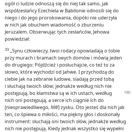
ogół ci ludzie odnoszą się do niej tak samo, jak
współzesłańcy Ezechiela w Babilonie odnosili się do
niego i do jego prorokowania, dopóki nie uderzyła
w nich jak obuchem wiadomość o zburzeniu
Jeruzalem. Obserwując tych zesłańców, Jehowa
powiedział:
33
„Synu człowieczy, twoi rodacy opowiadają o tobie
przy murach i bramach swych domów i mówią jeden
do drugiego: Pójdźcież i posłuchajcie, co też to za
słowo, które wychodzi od Jahwe. I przychodzą do
ciebie jak na zebranie ludowe, siadają przed tobą
i słuchają twoich słów; jednakże według nich nie
postępują, bo
kłamstwa są w ich ustach, według
nich oni postępują, a serce ich ciągnie ich do
[niesprawiedliwego,
NW
] zysku. Oto jesteś dla nich jak
ten, co śpiewa o miłości, ma piękny głos i doskonały
instrument: słuchają oni twoich słów, jednakże według
nich nie postępują. Kiedy jednak wszystko się wypełni