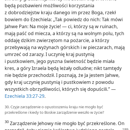
będą pozbawieni możliwości korzystania
z dobrodziejstw kraju danego im przez Boga, rzekł
bowiem do Ezechiela: „Tak powiedz do nich: Tak mówi
Jahwe Pan: Na moje życie! — ci, którzy są w ruinach,
mają paść od miecza, a którzy są na wolnym polu, tych
oddaję dzikim zwierzętom na pożarcie, a którzy
przebywają na wyżynach górskich i w pieczarach, mają
umrzeć od zarazy. I uczynię kraj pustynią
i pustkowiem, jego pyszna świetność będzie miała
kres, a góry Izraela będą leżały odludne; nikt tamtędy
nie będzie przechodził. I poznają, że Ja jestem Jahwe,
gdy kraj uczynię pustynią i pustkowiem z powodu
wszystkich obrzydliwości, których się dopuścili.” —
Ezechiela 33:27-29
.
30. Czyje zarządzenie o opustoszeniu kraju nie mogło być
przekreślone i kiedy to Boskie zarządzenie weszło w życie?
30
Zarządzenie Jehowy nie mogło być przekreślone. On