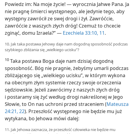
Powiedz im: Na moje życie! — wyrocznia Jahwe Pana. Ja
nie pragnę śmierci występnego, ale jedynie tego, aby
występny zawrócił ze swej drogi i żył. Zawróćcie,
zawróćcie z waszych złych dróg! Czemuż to chcecie
zginąć, domu Izraela?” —
Ezechiela 33:10, 11
.
10. Jak taka postawa Jehowy daje nam dogodną sposobność podczas
szybkiego zbliżania się „wielkiego ucisku”?
10
Taka postawa Boga daje nam dzisiaj dogodną
sposobność. Bóg nie pragnie, żebyśmy umarli podczas
zbliżającego się „wielkiego ucisku”, w którym wykona
na obecnym złym systemie rzeczy swoje orzeczenia
sędziowskie. Jeżeli zawrócimy z naszych złych dróg
i postaramy się żyć według drogi nakreślonej w Jego
Słowie, to On nas uchroni przed straceniem (
Mateusza
24:21, 22
). Przeszłość występnego nie będzie mu już
wytykana, bo Jehowa mówi dalej:
11. Jak Jehowa zaznacza, że przeszłość człowieka nie będzie mu