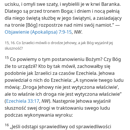
ucisku, i omyli swe szaty, i wybielili je w krwi Baranka.
Dlatego są przed tronem Boga; i dniem i nocą pełnią
dla niego świętą służbę w jego świątyni, a zasiadający
na tronie [Bóg] rozpostrze nad nimi swój namiot.” —
Objawienie (Apokalipsa) 7:9-15
,
NW
.
15, 16. Co Izraelici mówili o drodze Jehowy, a jak Bóg wyjaśnił jej
słuszność?
15
Co powiemy o tym postanowieniu Bożym? Czy Bóg
źle to urządził? Kto by tak mówił, zachowałby się
podobnie jak Izraelici za czasów Ezechiela. Jehowa
powiedział o nich do Ezechiela: „A synowie twego ludu
mówią: ‚Droga Jehowy nie jest wytyczona właściwie’,
ale to właśnie ich droga nie jest wytyczona właściwie”
(
Ezechiela 33:17
,
NW
). Następnie Jehowa wyjaśnił
słuszność swej drogi w traktowaniu swego ludu
podczas wykonywania wyroku:
16
„Jeśli odstąpi sprawiedliwy od sprawiedliwości