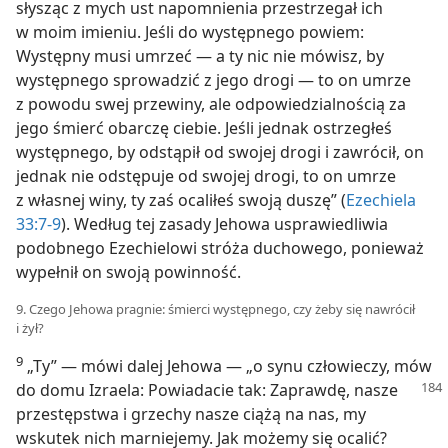
słysząc z mych ust napomnienia przestrzegał ich
w moim imieniu. Jeśli do występnego powiem:
Występny musi umrzeć — a ty nic nie mówisz, by
występnego sprowadzić z jego drogi — to on umrze
z powodu swej przewiny, ale odpowiedzialnością za
jego śmierć obarczę ciebie. Jeśli jednak ostrzegłeś
występnego, by odstąpił od swojej drogi i zawrócił, on
jednak nie odstępuje od swojej drogi, to on umrze
z własnej winy, ty zaś ocaliłeś swoją duszę” (
Ezechiela
33:7-9
). Według tej zasady Jehowa usprawiedliwia
podobnego Ezechielowi stróża duchowego, ponieważ
wypełnił on swoją powinność.
9. Czego Jehowa pragnie: śmierci występnego, czy żeby się nawrócił
i żył?
9
„Ty” — mówi dalej Jehowa — „o synu człowieczy, mów
do domu
Izraela: Powiadacie tak: Zaprawdę, nasze
przestępstwa i grzechy nasze ciążą na nas, my
wskutek nich marniejemy. Jak możemy się ocalić?