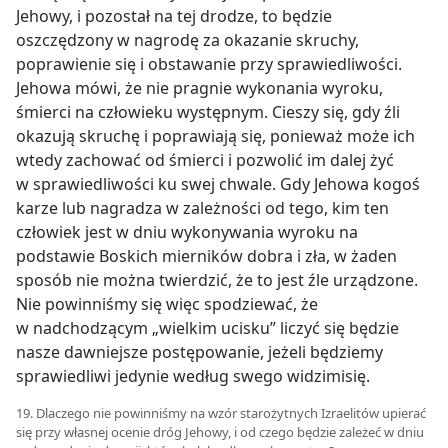
Jehowy, i pozostał na tej drodze, to będzie
oszczędzony w nagrodę za okazanie skruchy,
poprawienie się i obstawanie przy sprawiedliwości.
Jehowa mówi, że nie pragnie wykonania wyroku,
śmierci na człowieku występnym. Cieszy się, gdy źli
okazują skruchę i poprawiają się, ponieważ może ich
wtedy zachować od śmierci i pozwolić im dalej żyć
w sprawiedliwości ku swej chwale. Gdy Jehowa kogoś
karze lub nagradza w zależności od tego, kim ten
człowiek jest w dniu wykonywania wyroku na
podstawie Boskich mierników dobra i zła, w żaden
sposób nie można twierdzić, że to jest źle urządzone.
Nie powinniśmy się więc spodziewać, że
w nadchodzącym „wielkim ucisku” liczyć się będzie
nasze dawniejsze postępowanie, jeżeli będziemy
sprawiedliwi jedynie według swego widzimisię.
19. Dlaczego nie powinniśmy na wzór starożytnych Izraelitów upierać
się przy własnej ocenie dróg Jehowy, i od czego będzie zależeć w dniu