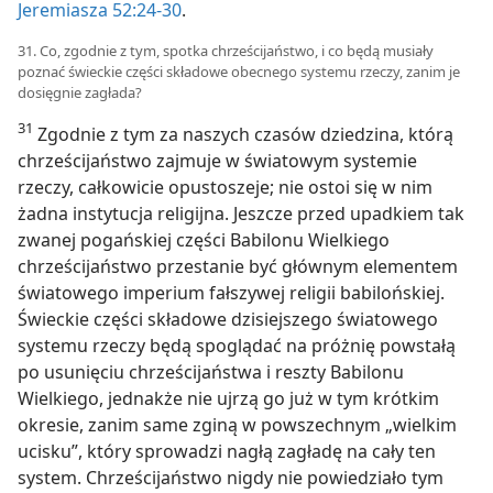
Jeremiasza 52:24-30
.
31. Co, zgodnie z tym, spotka chrześcijaństwo, i co będą musiały
poznać świeckie części składowe obecnego systemu rzeczy, zanim je
dosięgnie zagłada?
31
Zgodnie z tym za naszych czasów dziedzina, którą
chrześcijaństwo zajmuje w światowym systemie
rzeczy, całkowicie opustoszeje; nie ostoi się w nim
żadna instytucja religijna. Jeszcze przed upadkiem tak
zwanej pogańskiej części Babilonu Wielkiego
chrześcijaństwo przestanie być głównym elementem
światowego imperium fałszywej religii babilońskiej.
Świeckie części składowe dzisiejszego światowego
systemu rzeczy będą spoglądać na próżnię powstałą
po usunięciu chrześcijaństwa i reszty Babilonu
Wielkiego, jednakże nie ujrzą go już w tym krótkim
okresie, zanim same zginą w powszechnym „wielkim
ucisku”, który sprowadzi nagłą zagładę na cały ten
system. Chrześcijaństwo nigdy nie powiedziało tym