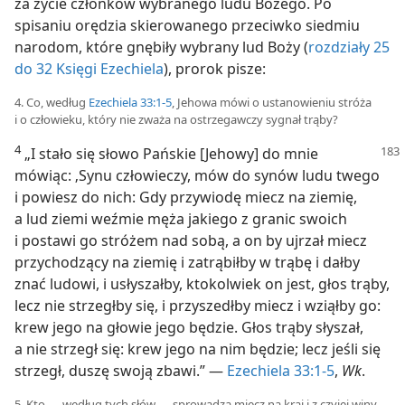
za życie członków wybranego ludu Bożego. Po
spisaniu orędzia skierowanego przeciwko siedmiu
narodom, które gnębiły wybrany lud Boży (
rozdziały 25
do 32 Księgi Ezechiela
), prorok pisze:
4. Co, według
Ezechiela 33:1-5
, Jehowa mówi o ustanowieniu stróża
i o człowieku, który nie zważa na ostrzegawczy sygnał trąby?
4
„I stało się słowo Pańskie [Jehowy] do mnie
mówiąc: ‚Synu człowieczy, mów do synów ludu twego
i powiesz do nich: Gdy przywiodę miecz na ziemię,
a lud ziemi weźmie męża jakiego z granic swoich
i postawi go stróżem nad sobą, a on by ujrzał miecz
przychodzący na ziemię i zatrąbiłby w trąbę i dałby
znać ludowi, i usłyszałby, ktokolwiek on jest, głos trąby,
lecz nie strzegłby się, i przyszedłby miecz i wziąłby go:
krew jego na głowie jego będzie. Głos trąby słyszał,
a nie strzegł się: krew jego na nim będzie; lecz jeśli się
strzegł, duszę swoją zbawi.” —
Ezechiela 33:1-5
,
Wk
.
5. Kto — według tych słów — sprowadza miecz na kraj i z czyjej winy