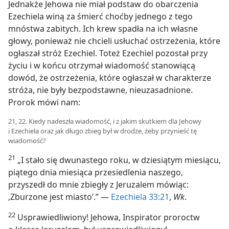
Jednakże Jehowa nie miał podstaw do obarczenia
Ezechiela winą za śmierć choćby jednego z tego
mnóstwa zabitych. Ich krew spadła na ich własne
głowy, ponieważ nie chcieli usłuchać ostrzeżenia, które
ogłaszał stróż Ezechiel. Toteż Ezechiel pozostał przy
życiu i w końcu otrzymał wiadomość stanowiącą
dowód, że ostrzeżenia, które ogłaszał w charakterze
stróża, nie były bezpodstawne, nieuzasadnione.
Prorok mówi nam:
21, 22. Kiedy nadeszła wiadomość, i z jakim skutkiem dla Jehowy
i Ezechiela oraz jak długo zbieg był w drodze, żeby przynieść tę
wiadomość?
21
„I stało się dwunastego roku, w dziesiątym miesiącu,
piątego dnia miesiąca przesiedlenia naszego,
przyszedł do mnie zbiegły z Jeruzalem mówiąc:
‚Zburzone jest miasto’.” —
Ezechiela 33:21
,
Wk
.
22
Usprawiedliwiony! Jehowa, Inspirator proroctw