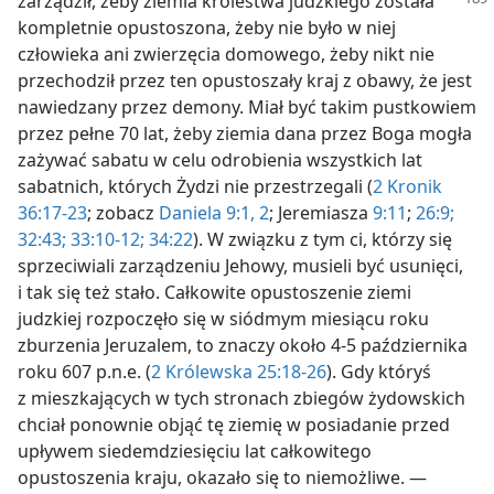
zarządził,
żeby ziemia królestwa judzkiego została
kompletnie opustoszona, żeby nie było w niej
człowieka ani zwierzęcia domowego, żeby nikt nie
przechodził przez ten opustoszały kraj z obawy, że jest
nawiedzany przez demony. Miał być takim pustkowiem
przez pełne 70 lat, żeby ziemia dana przez Boga mogła
zażywać sabatu w celu odrobienia wszystkich lat
sabatnich, których Żydzi nie przestrzegali (
2 Kronik
36:17-23
; zobacz
Daniela 9:1, 2
; Jeremiasza
9:11
;
26:9;
32:43;
33:10-12;
34:22
). W związku z tym ci, którzy się
sprzeciwiali zarządzeniu Jehowy, musieli być usunięci,
i tak się też stało. Całkowite opustoszenie ziemi
judzkiej rozpoczęło się w siódmym miesiącu roku
zburzenia Jeruzalem, to znaczy około 4-5 października
roku 607 p.n.e. (
2 Królewska 25:18-26
). Gdy któryś
z mieszkających w tych stronach zbiegów żydowskich
chciał ponownie objąć tę ziemię w posiadanie przed
upływem siedemdziesięciu lat całkowitego
opustoszenia kraju, okazało się to niemożliwe. —