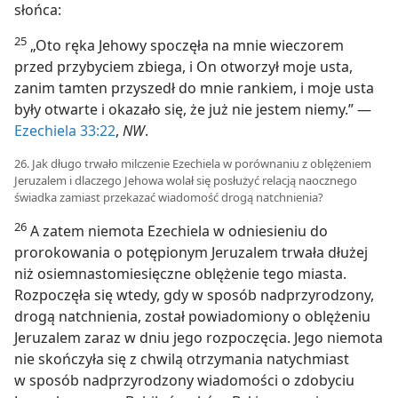
słońca:
25
„Oto ręka Jehowy spoczęła na mnie wieczorem
przed przybyciem zbiega, i On otworzył moje usta,
zanim tamten przyszedł do mnie rankiem, i moje usta
były otwarte i okazało się, że już nie jestem niemy.” —
Ezechiela 33:22
,
NW
.
26. Jak długo trwało milczenie Ezechiela w porównaniu z oblężeniem
Jeruzalem i dlaczego Jehowa wolał się posłużyć relacją naocznego
świadka zamiast przekazać wiadomość drogą natchnienia?
26
A zatem niemota Ezechiela w odniesieniu do
prorokowania o potępionym Jeruzalem trwała dłużej
niż osiemnastomiesięczne oblężenie tego miasta.
Rozpoczęła się wtedy, gdy w sposób nadprzyrodzony,
drogą natchnienia, został powiadomiony o oblężeniu
Jeruzalem zaraz w dniu jego rozpoczęcia. Jego niemota
nie skończyła się z chwilą otrzymania natychmiast
w sposób nadprzyrodzony wiadomości o zdobyciu