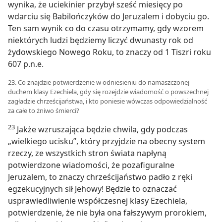
wynika, że uciekinier przybył sześć miesięcy po
wdarciu się Babilończyków do Jeruzalem i dobyciu go.
Ten sam wynik co do czasu otrzymamy, gdy wzorem
niektórych ludzi będziemy liczyć dwunasty rok od
żydowskiego Nowego Roku, to znaczy od 1 Tiszri roku
607 p.n.e.
23. Co znajdzie potwierdzenie w odniesieniu do namaszczonej
duchem klasy Ezechiela, gdy się rozejdzie wiadomość o powszechnej
zagładzie chrześcijaństwa, i kto poniesie wówczas odpowiedzialność
za całe to żniwo śmierci?
23
Jakże wzruszająca będzie chwila, gdy podczas
„wielkiego ucisku”, który przyjdzie na obecny system
rzeczy, ze wszystkich stron świata napłyną
potwierdzone wiadomości, że pozafiguralne
Jeruzalem, to znaczy chrześcijaństwo padło z ręki
egzekucyjnych sił Jehowy! Będzie to oznaczać
usprawiedliwienie współczesnej klasy Ezechiela,
potwierdzenie, że nie była ona fałszywym prorokiem,