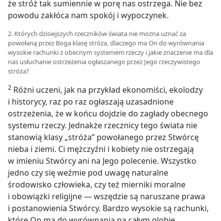
że stróż tak sumiennie w porę nas ostrzega. Nie bez
powodu zakłóca nam spokój i wypoczynek.
2. Których dzisiejszych rzeczników świata nie można uznać za
powołaną przez Boga klasę stróża, dlaczego ma On do wyrównania
wysokie rachunki z obecnym systemem rzeczy i jakie znaczenie ma dla
nas usłuchanie ostrzeżenia ogłaszanego przez Jego rzeczywistego
stróża?
2
Różni uczeni, jak na przykład ekonomiści, ekolodzy
i historycy, raz po raz ogłaszają uzasadnione
ostrzeżenia, że w końcu dojdzie do zagłady obecnego
systemu rzeczy. Jednakże rzecznicy tego świata nie
stanowią klasy „stróża” powołanego przez Stwórcę
nieba i ziemi. Ci mężczyźni i kobiety nie ostrzegają
w imieniu Stwórcy ani na Jego polecenie. Wszystko
jedno czy się weźmie pod uwagę naturalne
środowisko człowieka, czy też mierniki moralne
i obowiązki religijne — wszędzie są naruszane prawa
i postanowienia Stwórcy. Bardzo wysokie są rachunki,
które On ma do wyrównania na całym globie