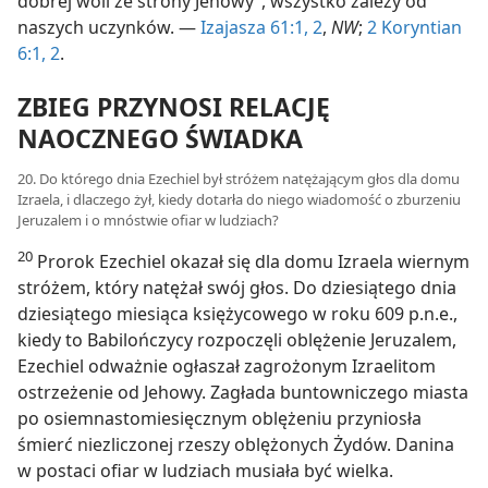
dobrej woli ze strony Jehowy”, wszystko zależy od
naszych uczynków. —
Izajasza 61:1, 2
,
NW
;
2 Koryntian
6:1, 2
.
ZBIEG PRZYNOSI RELACJĘ
NAOCZNEGO ŚWIADKA
20. Do którego dnia Ezechiel był stróżem natężającym głos dla domu
Izraela, i dlaczego żył, kiedy dotarła do niego wiadomość o zburzeniu
Jeruzalem i o mnóstwie ofiar w ludziach?
20
Prorok Ezechiel okazał się dla domu Izraela wiernym
stróżem, który natężał swój głos. Do dziesiątego dnia
dziesiątego miesiąca księżycowego w roku 609 p.n.e.,
kiedy to Babilończycy rozpoczęli oblężenie Jeruzalem,
Ezechiel odważnie ogłaszał zagrożonym Izraelitom
ostrzeżenie od Jehowy. Zagłada buntowniczego miasta
po osiemnastomiesięcznym oblężeniu przyniosła
śmierć niezliczonej rzeszy oblężonych Żydów. Danina
w postaci ofiar w ludziach musiała być wielka.