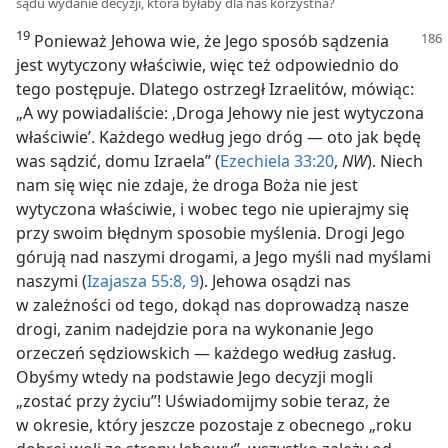
sądu wydanie decyzji, która byłaby dla nas korzystna?
19
Ponieważ Jehowa wie, że Jego sposób sądzenia
jest wytyczony właściwie, więc też odpowiednio do
tego postępuje. Dlatego ostrzegł Izraelitów, mówiąc:
„A wy powiadaliście: ‚Droga Jehowy nie jest wytyczona
właściwie’. Każdego według jego dróg — oto jak będę
was sądzić, domu Izraela” (
Ezechiela 33:20
,
NW
). Niech
nam się więc nie zdaje, że droga Boża nie jest
wytyczona właściwie, i wobec tego nie upierajmy się
przy swoim błędnym sposobie myślenia. Drogi Jego
górują nad naszymi drogami, a Jego myśli nad myślami
naszymi (
Izajasza 55:8, 9
). Jehowa osądzi nas
w zależności od tego, dokąd nas doprowadzą nasze
drogi, zanim nadejdzie pora na wykonanie Jego
orzeczeń sędziowskich — każdego według zasług.
Obyśmy wtedy na podstawie Jego decyzji mogli
„zostać przy życiu”! Uświadomijmy sobie teraz, że
w okresie, który jeszcze pozostaje z obecnego „roku