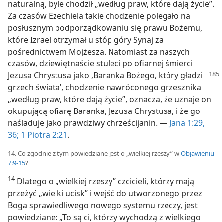
naturalną, byle chodził „według praw, które dają życie”.
Za czasów Ezechiela takie chodzenie polegało na
posłusznym podporządkowaniu się prawu Bożemu,
które Izrael otrzymał u stóp góry Synaj za
pośrednictwem Mojżesza. Natomiast za naszych
czasów, dziewiętnaście stuleci po ofiarnej śmierci
Jezusa Chrystusa
jako ‚Baranka Bożego, który gładzi
grzech świata’, chodzenie nawróconego grzesznika
„według praw, które dają życie”, oznacza, że uznaje on
okupującą ofiarę Baranka, Jezusa Chrystusa, i że go
naśladuje jako prawdziwy chrześcijanin. —
Jana 1:29,
36;
1 Piotra 2:21
.
14. Co zgodnie z tym powiedziane jest o „wielkiej rzeszy” w
Objawieniu
7:9-15
?
14
Dlatego o „wielkiej rzeszy” czcicieli, którzy mają
przeżyć „wielki ucisk” i wejść do utworzonego przez
Boga sprawiedliwego nowego systemu rzeczy, jest
powiedziane: „To są ci, którzy wychodzą z wielkiego