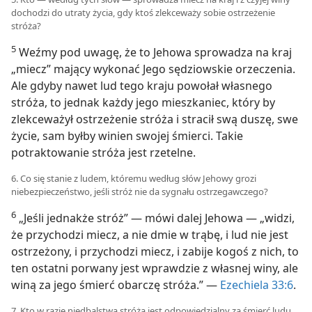
dochodzi do utraty życia, gdy ktoś zlekceważy sobie ostrzeżenie
stróża?
5
Weźmy pod uwagę, że to Jehowa sprowadza na kraj
„miecz” mający wykonać Jego sędziowskie orzeczenia.
Ale gdyby nawet lud tego kraju powołał własnego
stróża, to jednak każdy jego mieszkaniec, który by
zlekceważył ostrzeżenie stróża i stracił swą duszę, swe
życie, sam byłby winien swojej śmierci. Takie
potraktowanie stróża jest rzetelne.
6. Co się stanie z ludem, któremu według słów Jehowy grozi
niebezpieczeństwo, jeśli stróż nie da sygnału ostrzegawczego?
6
„Jeśli jednakże stróż” — mówi dalej Jehowa — „widzi,
że przychodzi miecz, a nie dmie w trąbę, i lud nie jest
ostrzeżony, i przychodzi miecz, i zabije kogoś z nich, to
ten ostatni porwany jest wprawdzie z własnej winy, ale
winą za jego śmierć obarczę stróża.” —
Ezechiela 33:6
.
7. Kto w razie niedbalstwa stróża jest odpowiedzialny za śmierć ludu,