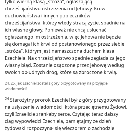
tylko wierną klasą „stróża”, ogłaszającą
chrześcijaństwu ostrzeżenia od Jehowy. Krew
duchowieństwa i innych popleczników
chrześcijaństwa, którzy wtedy stracą życie, spadnie na
ich własne głowy. Ponieważ nie chcą usłuchać
ogłaszanego im ostrzeżenia, więc Jehowa nie będzie
się domagał ich krwi od postanowionego przez siebie
„stróża”, którym jest namaszczona duchem klasa
Ezechiela. Na chrześcijaństwo spadnie zagłada za jego
własny błąd. Zostanie osądzone przez Jehowę według
swoich obłudnych dróg, które są zbroczone krwią.
24, 25. Jak Ezechiel został z góry przygotowany na przyjęcie
wiadomości?
24
Starożytny prorok Ezechiel był z góry przygotowany
na usłyszenie wiadomości, która przeciętnemu Żydowi,
czyli Izraelicie zraniłaby serce. Czytając teraz dalszy
ciąg wypowiedzi Ezechiela, pamiętajmy że dzień
żydowski rozpoczynał się wieczorem o zachodzie