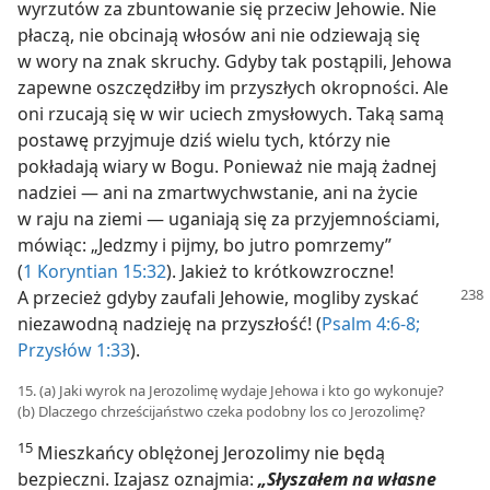
wyrzutów za zbuntowanie się przeciw Jehowie. Nie
płaczą, nie obcinają włosów ani nie odziewają się
w wory na znak skruchy. Gdyby tak postąpili, Jehowa
zapewne oszczędziłby im przyszłych okropności. Ale
oni rzucają się w wir uciech zmysłowych. Taką samą
postawę przyjmuje dziś wielu tych, którzy nie
pokładają wiary w Bogu. Ponieważ nie mają żadnej
nadziei — ani na zmartwychwstanie, ani na życie
w raju na ziemi — uganiają się za przyjemnościami,
mówiąc: „Jedzmy i pijmy, bo jutro pomrzemy”
(
1 Koryntian 15:32
). Jakież to krótkowzroczne!
A przecież gdyby
zaufali Jehowie, mogliby zyskać
niezawodną nadzieję na przyszłość! (
Psalm 4:6-8;
Przysłów 1:33
).
15. (a) Jaki wyrok na Jerozolimę wydaje Jehowa i kto go wykonuje?
(b) Dlaczego chrześcijaństwo czeka podobny los co Jerozolimę?
15
Mieszkańcy oblężonej Jerozolimy nie będą
bezpieczni. Izajasz oznajmia:
„Słyszałem na własne