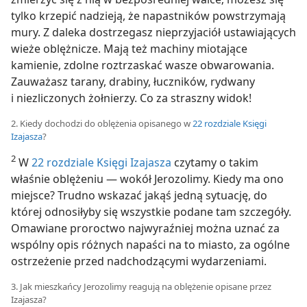
tylko krzepić nadzieją, że napastników powstrzymają
mury. Z daleka dostrzegasz nieprzyjaciół ustawiających
wieże oblężnicze. Mają też machiny miotające
kamienie, zdolne roztrzaskać wasze obwarowania.
Zauważasz tarany, drabiny, łuczników, rydwany
i niezliczonych żołnierzy. Co za straszny widok!
2. Kiedy dochodzi do oblężenia opisanego w
22 rozdziale Księgi
Izajasza
?
2
W
22 rozdziale Księgi Izajasza
czytamy o takim
właśnie oblężeniu — wokół Jerozolimy. Kiedy ma ono
miejsce? Trudno wskazać jakąś jedną sytuację, do
której odnosiłyby się wszystkie podane tam szczegóły.
Omawiane proroctwo najwyraźniej można uznać za
wspólny opis różnych napaści na to miasto, za ogólne
ostrzeżenie przed nadchodzącymi wydarzeniami.
3. Jak mieszkańcy Jerozolimy reagują na oblężenie opisane przez
Izajasza?