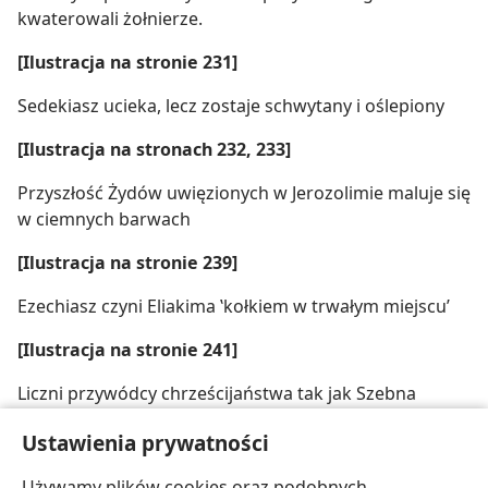
kwaterowali żołnierze.
[Ilustracja na stronie 231]
Sedekiasz ucieka, lecz zostaje schwytany i oślepiony
[Ilustracja na stronach 232, 233]
Przyszłość Żydów uwięzionych w Jerozolimie maluje się
w ciemnych barwach
[Ilustracja na stronie 239]
Ezechiasz czyni Eliakima ‛kołkiem w trwałym miejscu’
[Ilustracja na stronie 241]
Liczni przywódcy chrześcijaństwa tak jak Szebna
ściągnęli hańbę na Stwórcę zabieganiem o bogactwa
Ustawienia prywatności
[Ilustracje na stronie 242]
Używamy plików cookies oraz podobnych