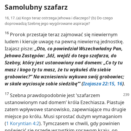
Samolubny szafarz
16, 17. (a) Kogo teraz ostrzega Jehowa i dlaczego? (b) Do czego
doprowadzą Szebnę jego wygórowane aspiracje?
16
Prorok przestaje teraz zajmować się niewiernym
ludem i kieruje uwagę na pewną niewierną jednostkę.
Izajasz pisze:
„Oto, co powiedział Wszechwładny Pan,
Jehowa Zastępów: ‚Idź, wejdź do tego szafarza, do
Szebny, który jest ustanowiony nad domem: „Co ty tu
masz i kogo ty tu masz, że tu wykułeś dla siebie
grobowiec?” Na wzniesieniu wykuwa swój grobowiec;
w skale wyciosuje sobie siedzibę’” (
Izajasza 22:15, 16
)
.
17
Szebna prawdopodobnie jest ‛szafarzem
ustanowionym nad domem’ króla Ezechiasza. Piastuje
zatem wpływowe stanowisko, zapewniające mu drugie
miejsce po królu. Musi sprostać dużym wymaganiom
(
1 Koryntian 4:2
). Tymczasem w chwili, gdy powinien
poświęcić się przede wszystkim sprawom kraju, on