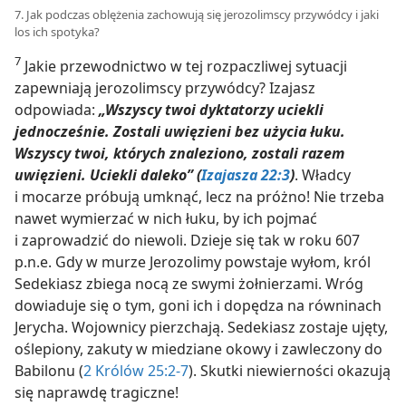
7. Jak podczas oblężenia zachowują się jerozolimscy przywódcy i jaki
los ich spotyka?
7
Jakie przewodnictwo w tej rozpaczliwej sytuacji
zapewniają jerozolimscy przywódcy? Izajasz
odpowiada:
„Wszyscy twoi dyktatorzy uciekli
jednocześnie. Zostali uwięzieni bez użycia łuku.
Wszyscy twoi, których znaleziono, zostali razem
uwięzieni. Uciekli daleko” (
Izajasza 22:3
)
. Władcy
i mocarze próbują umknąć, lecz na próżno! Nie trzeba
nawet wymierzać w nich łuku, by ich pojmać
i zaprowadzić do niewoli. Dzieje się tak w roku 607
p.n.e. Gdy w murze Jerozolimy powstaje wyłom, król
Sedekiasz zbiega nocą ze swymi żołnierzami. Wróg
dowiaduje się o tym, goni ich i dopędza na równinach
Jerycha. Wojownicy pierzchają. Sedekiasz zostaje ujęty,
oślepiony, zakuty w miedziane okowy i zawleczony do
Babilonu (
2 Królów 25:2-7
). Skutki niewierności okazują
się naprawdę tragiczne!