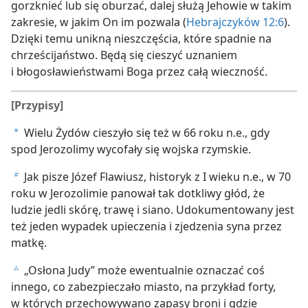
gorzknieć lub się oburzać, dalej służą Jehowie w takim
zakresie, w jakim On im pozwala (
Hebrajczyków 12:6
).
Dzięki temu unikną nieszczęścia, które spadnie na
chrześcijaństwo. Będą się cieszyć uznaniem
i błogosławieństwami Boga przez całą wieczność.
[Przypisy]
Wielu Żydów cieszyło się też w 66 roku n.e., gdy
a
spod Jerozolimy wycofały się wojska rzymskie.
Jak pisze Józef Flawiusz, historyk z I wieku n.e., w 70
b
roku w Jerozolimie panował tak dotkliwy głód, że
ludzie jedli skórę, trawę i siano. Udokumentowany jest
też jeden wypadek upieczenia i zjedzenia syna przez
matkę.
„Osłona Judy” może ewentualnie oznaczać coś
c
innego, co zabezpieczało miasto, na przykład forty,
w których przechowywano zapasy broni i gdzie