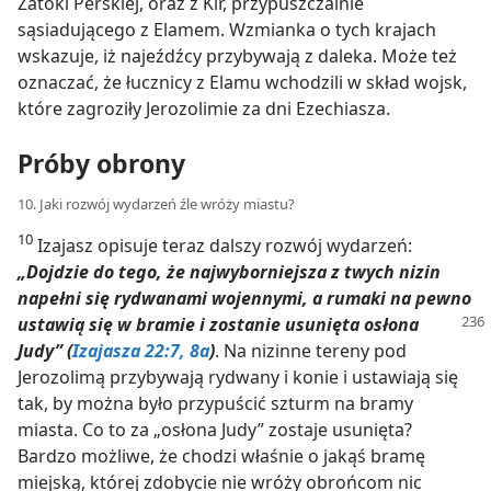
Zatoki Perskiej, oraz z Kir, przypuszczalnie
sąsiadującego z Elamem. Wzmianka o tych krajach
wskazuje, iż najeźdźcy przybywają z daleka. Może też
oznaczać, że łucznicy z Elamu wchodzili w skład wojsk,
które zagroziły Jerozolimie za dni Ezechiasza.
Próby obrony
10. Jaki rozwój wydarzeń źle wróży miastu?
10
Izajasz opisuje teraz dalszy rozwój wydarzeń:
„Dojdzie do tego, że najwyborniejsza z twych nizin
napełni się rydwanami wojennymi, a rumaki na pewno
ustawią się
w bramie i zostanie usunięta osłona
Judy” (
Izajasza 22:7, 8a
)
. Na nizinne tereny pod
Jerozolimą przybywają rydwany i konie i ustawiają się
tak, by można było przypuścić szturm na bramy
miasta. Co to za „osłona Judy” zostaje usunięta?
Bardzo możliwe, że chodzi właśnie o jakąś bramę
miejską, której zdobycie nie wróży obrońcom nic