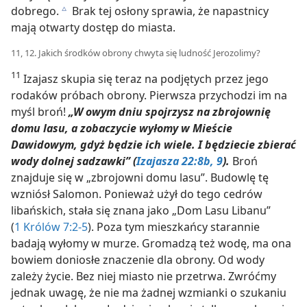
dobrego.
Brak tej osłony sprawia, że napastnicy
c
mają otwarty dostęp do miasta.
11, 12. Jakich środków obrony chwyta się ludność Jerozolimy?
11
Izajasz skupia się teraz na podjętych przez jego
rodaków próbach obrony. Pierwsza przychodzi im na
myśl broń!
„W owym dniu spojrzysz na zbrojownię
domu lasu, a zobaczycie wyłomy w Mieście
Dawidowym, gdyż będzie ich wiele. I będziecie zbierać
wody dolnej sadzawki” (
Izajasza 22:8b, 9
).
Broń
znajduje się w „zbrojowni domu lasu”. Budowlę tę
wzniósł Salomon. Ponieważ użył do tego cedrów
libańskich, stała się znana jako „Dom Lasu Libanu”
(
1 Królów 7:2-5
). Poza tym mieszkańcy starannie
badają wyłomy w murze. Gromadzą też wodę, ma ona
bowiem doniosłe znaczenie dla obrony. Od wody
zależy życie. Bez niej miasto nie przetrwa. Zwróćmy
jednak uwagę, że nie ma żadnej wzmianki o szukaniu