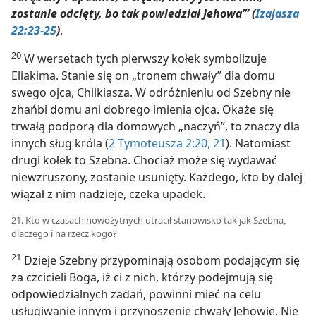
zostanie odcięty, bo tak powiedział Jehowa’” (
Izajasza
22:23-25
)
.
20
W wersetach tych pierwszy kołek symbolizuje
Eliakima. Stanie się on „tronem chwały” dla domu
swego ojca, Chilkiasza. W odróżnieniu od Szebny nie
zhańbi domu ani dobrego imienia ojca. Okaże się
trwałą podporą dla domowych „naczyń”, to znaczy dla
innych sług króla (
2 Tymoteusza 2:20, 21
). Natomiast
drugi kołek to Szebna. Chociaż może się wydawać
niewzruszony, zostanie usunięty. Każdego, kto by dalej
wiązał z nim nadzieje, czeka upadek.
21. Kto w czasach nowożytnych utracił stanowisko tak jak Szebna,
dlaczego i na rzecz kogo?
21
Dzieje Szebny przypominają osobom podającym się
za czcicieli Boga, iż ci z nich, którzy podejmują się
odpowiedzialnych zadań, powinni mieć na celu
usługiwanie innym i przynoszenie chwały Jehowie. Nie