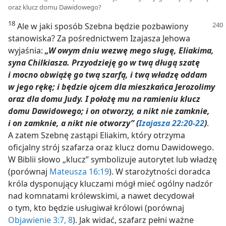
oraz klucz domu Dawidowego?
18
Ale w jaki sposób Szebna będzie pozbawiony
stanowiska? Za pośrednictwem Izajasza Jehowa
wyjaśnia:
„W owym dniu wezwę mego sługę, Eliakima,
syna Chilkiasza. Przyodzieję go w twą długą szatę
i mocno obwiążę go twą szarfą, i twą władzę oddam
w jego rękę; i będzie ojcem dla mieszkańca Jerozolimy
oraz dla domu Judy. I położę mu na ramieniu klucz
domu Dawidowego; i on otworzy, a nikt nie zamknie,
i on zamknie, a nikt nie otworzy” (
Izajasza 22:20-22
)
.
A zatem Szebnę zastąpi Eliakim, który otrzyma
oficjalny strój szafarza oraz klucz domu Dawidowego.
W Biblii słowo „klucz” symbolizuje autorytet lub władzę
(porównaj
Mateusza 16:19
). W starożytności doradca
króla dysponujący kluczami mógł mieć ogólny nadzór
nad komnatami królewskimi, a nawet decydował
o tym, kto będzie usługiwał królowi (porównaj
Objawienie 3:7, 8
). Jak widać, szafarz pełni ważne