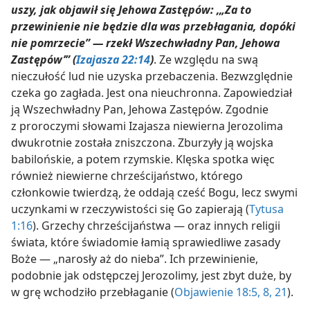
uszy, jak objawił się Jehowa Zastępów: ‚„Za to
przewinienie nie będzie dla was przebłagania, dopóki
nie pomrzecie” — rzekł Wszechwładny Pan, Jehowa
Zastępów’” (
Izajasza 22:14
)
. Ze względu na swą
nieczułość lud nie uzyska przebaczenia. Bezwzględnie
czeka go zagłada. Jest ona nieuchronna. Zapowiedział
ją Wszechwładny Pan, Jehowa Zastępów. Zgodnie
z proroczymi słowami Izajasza niewierna Jerozolima
dwukrotnie została zniszczona. Zburzyły ją wojska
babilońskie, a potem rzymskie. Klęska spotka więc
również niewierne chrześcijaństwo, którego
członkowie twierdzą, że oddają cześć Bogu, lecz swymi
uczynkami w rzeczywistości się Go zapierają (
Tytusa
1:16
). Grzechy chrześcijaństwa — oraz innych religii
świata, które świadomie łamią sprawiedliwe zasady
Boże — „narosły aż do nieba”. Ich przewinienie,
podobnie jak odstępczej Jerozolimy, jest zbyt duże, by
w grę wchodziło przebłaganie (
Objawienie 18:5,
8,
21
).