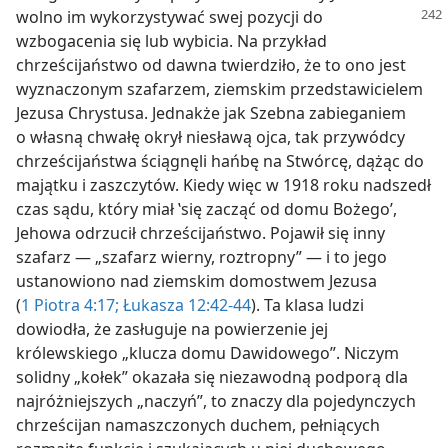
wolno im
wykorzystywać swej pozycji do
wzbogacenia się lub wybicia. Na przykład
chrześcijaństwo od dawna twierdziło, że to ono jest
wyznaczonym szafarzem, ziemskim przedstawicielem
Jezusa Chrystusa. Jednakże jak Szebna zabieganiem
o własną chwałę okrył niesławą ojca, tak przywódcy
chrześcijaństwa ściągnęli hańbę na Stwórcę, dążąc do
majątku i zaszczytów. Kiedy więc w 1918 roku nadszedł
czas sądu, który miał ‛się zacząć od domu Bożego’,
Jehowa odrzucił chrześcijaństwo. Pojawił się inny
szafarz — „szafarz wierny, roztropny” — i to jego
ustanowiono nad ziemskim domostwem Jezusa
(
1 Piotra 4:17;
Łukasza 12:42-44
). Ta klasa ludzi
dowiodła, że zasługuje na powierzenie jej
królewskiego „klucza domu Dawidowego”. Niczym
solidny „kołek” okazała się niezawodną podporą dla
najróżniejszych „naczyń”, to znaczy dla pojedynczych
chrześcijan namaszczonych duchem, pełniących