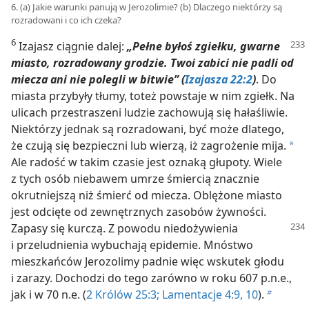
6. (a) Jakie warunki panują w Jerozolimie? (b) Dlaczego niektórzy są
rozradowani i co ich czeka?
6
Izajasz ciągnie dalej:
„Pełne byłoś zgiełku, gwarne
miasto, rozradowany grodzie. Twoi zabici nie padli od
miecza ani nie polegli w bitwie” (
Izajasza 22:2
)
. Do
miasta przybyły tłumy, toteż powstaje w nim zgiełk. Na
ulicach przestraszeni ludzie zachowują się hałaśliwie.
Niektórzy jednak są rozradowani, być może dlatego,
że czują się bezpieczni lub wierzą, iż zagrożenie mija.
a
Ale radość w takim czasie jest oznaką głupoty. Wiele
z tych osób niebawem umrze śmiercią znacznie
okrutniejszą niż śmierć od miecza. Oblężone miasto
jest odcięte od zewnętrznych zasobów żywności.
Zapasy się kurczą. Z powodu niedożywienia
i przeludnienia wybuchają epidemie. Mnóstwo
mieszkańców Jerozolimy padnie więc wskutek głodu
i zarazy. Dochodzi do tego zarówno w roku 607 p.n.e.,
jak i w 70 n.e. (
2 Królów 25:3;
Lamentacje 4:9, 10
).
b