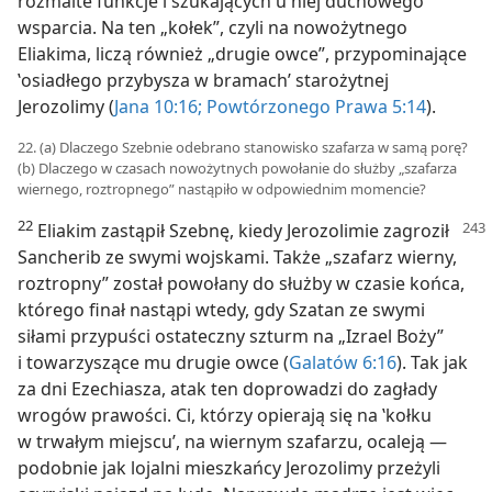
rozmaite funkcje i szukających u niej duchowego
wsparcia. Na ten „kołek”, czyli na nowożytnego
Eliakima, liczą również „drugie owce”, przypominające
‛osiadłego przybysza w bramach’ starożytnej
Jerozolimy (
Jana 10:16;
Powtórzonego Prawa 5:14
).
22. (a) Dlaczego Szebnie odebrano stanowisko szafarza w samą porę?
(b) Dlaczego w czasach nowożytnych powołanie do służby „szafarza
wiernego, roztropnego” nastąpiło w odpowiednim momencie?
22
Eliakim zastąpił Szebnę, kiedy Jerozolimie zagroził
Sancherib ze swymi wojskami. Także „szafarz wierny,
roztropny” został powołany do służby w czasie końca,
którego finał nastąpi wtedy, gdy Szatan ze swymi
siłami przypuści ostateczny szturm na „Izrael Boży”
i towarzyszące mu drugie owce (
Galatów 6:16
). Tak jak
za dni Ezechiasza, atak ten doprowadzi do zagłady
wrogów prawości. Ci, którzy opierają się na ‛kołku
w trwałym miejscu’, na wiernym szafarzu, ocaleją —
podobnie jak lojalni mieszkańcy Jerozolimy przeżyli