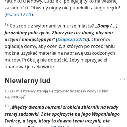
ratunku u Jehowy. Ludzie ci polegają tylko na własnej
zaradności. Obyśmy nigdy nie popełnili takiego błędu!
(
Psalm 127:1
).
12
Co zrobić z wyłomami w murze miasta?
„Domy (...)
Jerozolimy policzycie. Zburzycie też domy, aby mur
uczynić niedostępnym” (
Izajasza 22:10
).
Obrońcy
oglądają domy, aby ocenić, z których po rozebraniu
można uzyskać materiał na naprawę uszkodzonych
murów. Próbują nie dopuścić, żeby nieprzyjaciel
opanował je całkowicie.
Niewierny lud
13. Jak mieszkańcy starają się zgromadzić zapasy wody i o kim
zapominają?
13
„Między dwoma murami zrobicie zbiornik na wody
starej sadzawki. I nie spojrzycie na jego Wspaniałego
Twórcę, a tego, który to dawno temu uczynił, nie