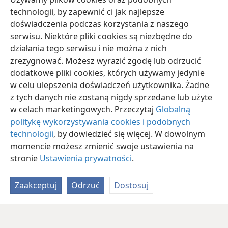
W czasach nowożytnych klasa wiernego szafarza
technologii, by zapewnić ci jak najlepsze
została ustanowiona nad domostwem Jezusa
doświadczenia podczas korzystania z naszego
serwisu. Niektóre pliki cookies są niezbędne do
działania tego serwisu i nie można z nich
zrezygnować. Możesz wyrazić zgodę lub odrzucić
dodatkowe pliki cookies, których używamy jedynie
w celu ulepszenia doświadczeń użytkownika. Żadne
z tych danych nie zostaną nigdy sprzedane lub użyte
w celach marketingowych. Przeczytaj
Globalną
politykę wykorzystywania cookies i podobnych
technologii
, by dowiedzieć się więcej. W dowolnym
momencie możesz zmienić swoje ustawienia na
stronie
Ustawienia prywatności
.
Zaakceptuj
Odrzuć
Dostosuj