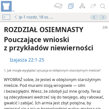
ip-1 rozdz. 18 ss. 230-243
ROZDZIAŁ OSIEMNASTY
Pouczające wnioski
z przykładów niewierności
Izajasza 22:1-25
1. Jak mogła wyglądać sytuacja w oblężonym starożytnym mieście?
WYOBRAŹ sobie, że jesteś w oblężonym starożytnym
mieście. Pod murami stoją wrogowie — silni
i bezwzględni. Wiesz, że zdobyli już inne grody. Teraz
są zdecydowani wedrzeć się do twojego, aby rabować,
gwałcić i zabijać. Ich armia jest zbyt potężna, by
zmierzyć się z nią w bezpośredniej walce; możesz się