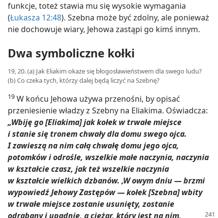
funkcje, toteż stawia mu się wysokie wymagania
(
Łukasza 12:48
). Szebna może być zdolny, ale ponieważ
nie dochowuje wiary, Jehowa zastąpi go kimś innym.
Dwa symboliczne kołki
19, 20. (a) Jak Eliakim okaże się błogosławieństwem dla swego ludu?
(b) Co czeka tych, którzy dalej będą liczyć na Szebnę?
19
W końcu Jehowa używa przenośni, by opisać
przeniesienie władzy z Szebny na Eliakima. Oświadcza:
„Wbiję go [Eliakima] jak kołek w trwałe miejsce
i stanie się tronem chwały dla domu swego ojca.
I zawieszą na nim całą chwałę domu jego ojca,
potomków i odrośle, wszelkie małe naczynia, naczynia
w kształcie czasz, jak też wszelkie naczynia
w kształcie wielkich dzbanów. ‚W owym dniu — brzmi
wypowiedź Jehowy Zastępów — kołek [Szebna] wbity
w trwałe miejsce zostanie usunięty, zostanie
odrąbany
i upadnie, a ciężar, który jest na nim,