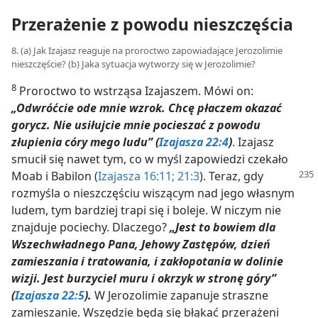
Przerażenie z powodu nieszczęścia
8. (a) Jak Izajasz reaguje na proroctwo zapowiadające Jerozolimie
nieszczęście? (b) Jaka sytuacja wytworzy się w Jerozolimie?
8
Proroctwo to wstrząsa Izajaszem. Mówi on:
„Odwróćcie ode mnie wzrok. Chcę płaczem okazać
gorycz. Nie usiłujcie mnie pocieszać z powodu
złupienia córy mego ludu” (
Izajasza 22:4
)
. Izajasz
smucił się nawet tym, co w myśl zapowiedzi czekało
Moab i Babilon (
Izajasza 16:11;
21:3
).
Teraz, gdy
rozmyśla o nieszczęściu wiszącym nad jego własnym
ludem, tym bardziej trapi się i boleje. W niczym nie
znajduje pociechy. Dlaczego?
„Jest to bowiem dla
Wszechwładnego Pana, Jehowy Zastępów, dzień
zamieszania i tratowania, i zakłopotania w dolinie
wizji. Jest burzyciel muru i okrzyk w stronę góry”
(
Izajasza 22:5
).
W Jerozolimie zapanuje straszne
zamieszanie. Wszędzie będą się błąkać przerażeni