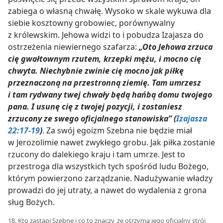
zabiega o własną chwałę. Wysoko w skale wykuwa dla
siebie kosztowny grobowiec, porównywalny
z królewskim. Jehowa widzi to i pobudza Izajasza do
ostrzeżenia niewiernego szafarza:
„Oto Jehowa zrzuca
cię gwałtownym rzutem, krzepki mężu, i mocno cię
chwyta. Niechybnie zwinie cię mocno jak piłkę
przeznaczoną na przestronną ziemię. Tam umrzesz
i tam rydwany twej chwały będą hańbą domu twojego
pana. I usunę cię z twojej pozycji, i zostaniesz
zrzucony ze swego oficjalnego stanowiska” (
Izajasza
22:17-19
)
. Za swój egoizm Szebna nie będzie miał
w Jerozolimie nawet zwykłego grobu. Jak piłka zostanie
rzucony do dalekiego kraju i tam umrze. Jest to
przestroga dla wszystkich tych spośród ludu Bożego,
którym powierzono zarządzanie. Nadużywanie władzy
prowadzi do jej utraty, a nawet do wydalenia z grona
sług Bożych.
18. Kto zastąpi Szebnę i co to znaczy, że otrzyma jego oficjalny strój