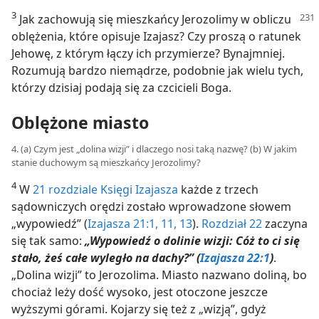
3
Jak zachowują się mieszkańcy Jerozolimy w obliczu
oblężenia, które opisuje Izajasz? Czy proszą o ratunek
Jehowę, z którym łączy ich przymierze? Bynajmniej.
Rozumują bardzo niemądrze, podobnie jak wielu tych,
którzy dzisiaj podają się za czcicieli Boga.
Oblężone miasto
4. (a) Czym jest „dolina wizji” i dlaczego nosi taką nazwę? (b) W jakim
stanie duchowym są mieszkańcy Jerozolimy?
4
W
21 rozdziale Księgi Izajasza
każde z trzech
sądowniczych orędzi zostało wprowadzone słowem
„wypowiedź” (
Izajasza 21:1,
11,
13
).
Rozdział 22
zaczyna
się tak samo:
„Wypowiedź o dolinie wizji: Cóż to ci się
stało, żeś całe wyległo na dachy?” (
Izajasza 22:1
)
.
„Dolina wizji” to Jerozolima. Miasto nazwano doliną, bo
chociaż leży dość wysoko, jest otoczone jeszcze
wyższymi górami. Kojarzy się też z „wizją”, gdyż