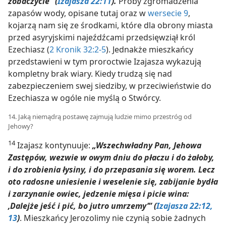
zobaczycie” (
Izajasza 22:11
).
Próby zgromadzenia
zapasów wody, opisane tutaj oraz w
wersecie 9
,
kojarzą nam się ze środkami, które dla obrony miasta
przed asyryjskimi najeźdźcami przedsięwziął król
Ezechiasz (
2 Kronik 32:2-5
). Jednakże mieszkańcy
przedstawieni w tym proroctwie Izajasza wykazują
kompletny brak wiary. Kiedy trudzą się nad
zabezpieczeniem swej siedziby, w przeciwieństwie do
Ezechiasza w ogóle nie myślą o Stwórcy.
14. Jaką niemądrą postawę zajmują ludzie mimo przestróg od
Jehowy?
14
Izajasz kontynuuje:
„Wszechwładny Pan, Jehowa
Zastępów, wezwie w owym dniu do płaczu i do żałoby,
i do zrobienia łysiny, i do przepasania się worem. Lecz
oto radosne uniesienie i weselenie się, zabijanie bydła
i zarzynanie owiec, jedzenie mięsa i picie wina:
‚Dalejże jeść i pić, bo jutro umrzemy’” (
Izajasza 22:12,
13
)
. Mieszkańcy Jerozolimy nie czynią sobie żadnych