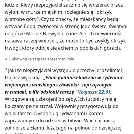
ludzie. Kiedy nieprzyjaciel zacznie się wdzierać przez
wyłom w murze miejskim, rozlegnie się „okrzyk
w stronę góry”. Czy to znaczy, że mieszkańcy będą
wzywać Boga, zwróceni w stronę Jego świętej świątyni
na górze Moria? Niewykluczone. Ale ich niewierność
nasuwa raczej wniosek, że może to być zwykły okrzyk
trwogi, który odbije się echem w pobliskich górach.
9. Opisz wojska zagrażające Jerozolimie.
9
Jaki to nieprzyjaciel występuje przeciw Jerozolimie?
Izajasz wyjaśnia:
„Elam podniósł kołczan w rydwanie
wojennym ziemskiego człowieka, zaprzężonym
w rumaki, a Kir odsłonił tarczę” (
Izajasza 22:6
)
.
Wrogowie są uzbrojeni po zęby. Ich łucznicy mają
kołczany pełne strzał. Wojownicy przygotowują do
walki tarcze. Dysponują rydwanami i końmi
zaprawionymi do udziału w bitwie. W ich armii są
żołnierze z Elamu, leżącego na północ od dzisiejszej