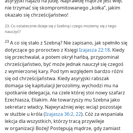
asyryjski najazd na Judę. Naprawdę mądrze jest więc
nie trzymać się skompromitowanego „kołka”, jakim
okazało się chrześcijaństwo!
23. Co ostatecznie dzieje się z Szebną i czego możemy się z tego
nauczyć?
23
A co się stało z Szebną? Nie zapisano, jak spełniło się
dotyczące go proroctwo z Księgi
Izajasza 22:18
. Kiedy
się przechwalał, a potem okrył hańbą, przypominał
chrześcijaństwo, być może jednak nauczył się czegoś
z wymierzonej kary. Pod tym względem bardzo różni
się od chrześcijaństwa. Kiedy asyryjski rabszak
domaga się kapitulacji Jerozolimy, wychodzi mu na
spotkanie delegacja, na czele której stoi nowy szafarz
Ezechiasza, Eliakim. Ale towarzyszy mu Szebna jako
sekretarz władcy. Najwyraźniej więc wciąż pozostaje
w służbie u króla (
Izajasza 36:2,
22
). Cóż za wspaniała
lekcja dla wszystkich, którzy tracą przywileje
w organizacji Bożej! Postępują mądrze, gdy zamiast