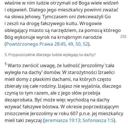
właśnie w nim ludzie otrzymali od Boga wiele widzeń
i objawień. Dlatego jego mieszkańcy powinni zważać
na słowa Jehowy. Tymczasem oni zlekceważyli Go
i zeszli na drogę fałszywego kultu. Wrogowie
oblegający miasto są narzędziem, za pomocą którego
Bóg wykonuje
wyrok na krnąbrnym narodzie
(
Powtórzonego Prawa 28:45,
49, 50,
52
).
5. Przypuszczalnie dlaczego ludzie wylegają na dachy?
5
Warto zwrócić uwagę, że ludność Jerozolimy ‛cała
wyległa na dachy’ domów. W starożytności Izraelici
mieli domy z płaskimi dachami, na których często
zbierały się całe rodziny. Izajasz nie wyjaśnia, dlaczego
czynią to tym razem, ale z jego słów przebija
dezaprobata. Być może więc wychodzą na dachy
wzywać fałszywe bóstwa. W okresie poprzedzającym
zniszczenie Jerozolimy w roku 607 p.n.e. jej mieszkańcy
mieli taki zwyczaj (
Jeremiasza 19:13;
Sofoniasza 1:5
).