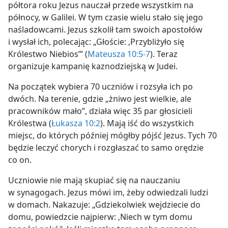
półtora roku Jezus nauczał przede wszystkim na
północy, w Galilei. W tym czasie wielu stało się jego
naśladowcami. Jezus szkolił tam swoich apostołów
i wysłał ich, polecając: „Głoście: ‚Przybliżyło się
Królestwo Niebios’” (
Mateusza 10:5-7
). Teraz
organizuje kampanię kaznodziejską w Judei.
Na początek wybiera 70 uczniów i rozsyła ich po
dwóch. Na terenie, gdzie „żniwo jest wielkie, ale
pracowników mało”, działa więc 35 par głosicieli
Królestwa (
Łukasza 10:2
). Mają iść do wszystkich
miejsc, do których później mógłby pójść Jezus. Tych 70
będzie leczyć chorych i rozgłaszać to samo orędzie
co on.
Uczniowie nie mają skupiać się na nauczaniu
w synagogach. Jezus mówi im, żeby odwiedzali ludzi
w domach. Nakazuje: „Gdziekolwiek wejdziecie do
domu, powiedzcie najpierw: ‚Niech w tym domu