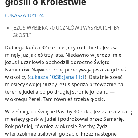
głosili o Królestwie
ŁUKASZA 10:1-24
JEZUS WYBIERA 70 UCZNIÓW I WYSYŁA ICH, BY
GŁOSILI
Dobiega końca 32 rok n.e., czyli od chrztu Jezusa
minęły już jakieś trzy lata. Niedawno w Jerozolimie
Jezus i uczniowie obchodzili doroczne Święto
Namiotów. Najwidoczniej przebywają jeszcze gdzieś
w okolicy (
Łukasza 10:38;
Jana 11:1
). Ostatnie sześć
miesięcy swojej służby Jezus spędza przeważnie na
terenie Judei albo po drugiej stronie Jordanu —
w okręgu Perei. Tam również trzeba głosić.
Wcześniej, po święcie Paschy 30 roku, Jezus przez parę
miesięcy głosił w Judei i podróżował przez Samarię.
Rok później, również w okresie Paschy, Żydzi
w Jerozolimie usiłowali go zabić. Przez następne