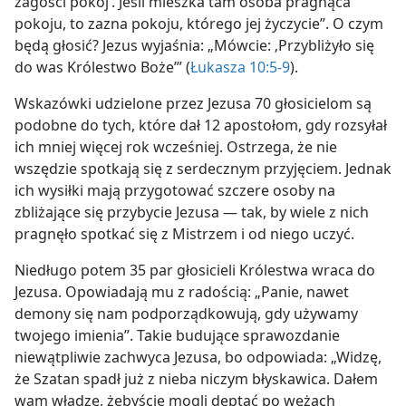
zagości pokój’. Jeśli mieszka tam osoba pragnąca
pokoju, to zazna pokoju, którego jej życzycie”. O czym
będą głosić? Jezus wyjaśnia: „Mówcie: ‚Przybliżyło się
do was Królestwo Boże’” (
Łukasza 10:5-9
).
Wskazówki udzielone przez Jezusa 70 głosicielom są
podobne do tych, które dał 12 apostołom, gdy rozsyłał
ich mniej więcej rok wcześniej. Ostrzega, że nie
wszędzie spotkają się z serdecznym przyjęciem. Jednak
ich wysiłki mają przygotować szczere osoby na
zbliżające się przybycie Jezusa — tak, by wiele z nich
pragnęło spotkać się z Mistrzem i od niego uczyć.
Niedługo potem 35 par głosicieli Królestwa wraca do
Jezusa. Opowiadają mu z radością: „Panie, nawet
demony się nam podporządkowują, gdy używamy
twojego imienia”. Takie budujące sprawozdanie
niewątpliwie zachwyca Jezusa, bo odpowiada: „Widzę,
że Szatan spadł już z nieba niczym błyskawica. Dałem
wam władzę, żebyście mogli deptać po wężach