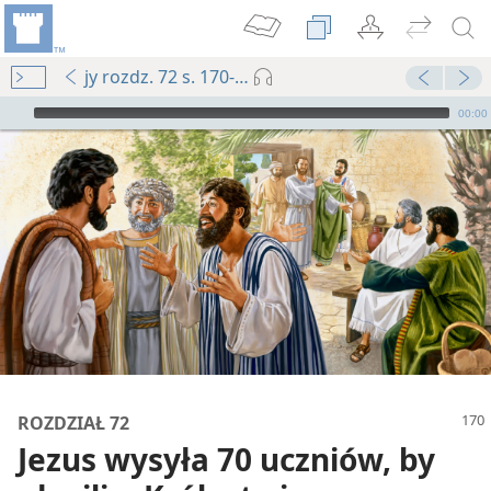
jy rozdz. 72 s. 170-s. 171, ak. 1
Audio Player
00:00
ROZDZIAŁ 72
Jezus wysyła 70 uczniów, by
e do studium) — 2024