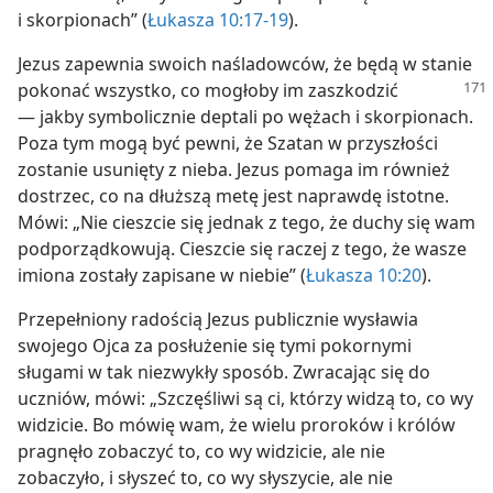
i skorpionach” (
Łukasza 10:17-19
).
Jezus zapewnia swoich naśladowców, że będą w stanie
pokonać wszystko, co mogłoby im zaszkodzić
— jakby symbolicznie deptali po wężach i skorpionach.
Poza tym mogą być pewni, że Szatan w przyszłości
zostanie usunięty z nieba. Jezus pomaga im również
dostrzec, co na dłuższą metę jest naprawdę istotne.
Mówi: „Nie cieszcie się jednak z tego, że duchy się wam
podporządkowują. Cieszcie się raczej z tego, że wasze
imiona zostały zapisane w niebie” (
Łukasza 10:20
).
Przepełniony radością Jezus publicznie wysławia
swojego Ojca za posłużenie się tymi pokornymi
sługami w tak niezwykły sposób. Zwracając się do
uczniów, mówi: „Szczęśliwi są ci, którzy widzą to, co wy
widzicie. Bo mówię wam, że wielu proroków i królów
pragnęło zobaczyć to, co wy widzicie, ale nie
zobaczyło, i słyszeć to, co wy słyszycie, ale nie