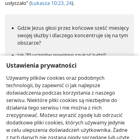
usłyszało” (
Łukasza 10:23, 24
).
Gdzie Jezus głosi przez końcowe sześć miesięcy
swojej służby i dlaczego koncentruje się na tym
obszarze?
Jak 70 uczniów powinno szukać ludzi?
Ustawienia prywatności
Co zgodnie ze słowami Jezusa ma większe
znaczenie niż dokonania uczniów?
Używamy plików cookies oraz podobnych
technologii, by zapewnić ci jak najlepsze
doświadczenia podczas korzystania z naszego
serwisu. Niektóre pliki cookies są niezbędne do
działania tego serwisu i nie można z nich
zrezygnować. Możesz wyrazić zgodę lub odrzucić
dodatkowe pliki cookies, których używamy jedynie
polski
Udostępnij
Ustawienia
w celu ulepszenia doświadczeń użytkownika. Żadne
Copyright
© 2026 Watch Tower Bible and Tract Society of Pennsylvania
z tych danych nie zostaną nigdy sprzedane lub użyte
Warunki użytkowania
Polityka prywatności
Ustawienia prywatności