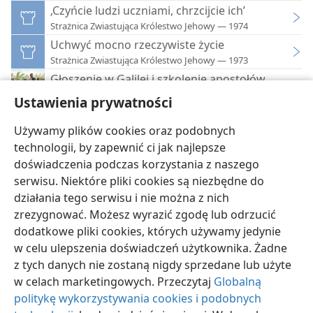
‚Czyńcie ludzi uczniami, chrzcijcie ich’
Strażnica Zwiastująca Królestwo Jehowy — 1974
Uchwyć mocno rzeczywiste życie
Strażnica Zwiastująca Królestwo Jehowy — 1973
Głoszenie w Galilei i szkolenie apostołów
Jezus — droga, prawda i życie
Ustawienia prywatności
„Idźcie (...) i pozyskujcie uczniów”
„Bądź moim naśladowcą”
Używamy plików cookies oraz podobnych
technologii, by zapewnić ci jak najlepsze
doświadczenia podczas korzystania z naszego
serwisu. Niektóre pliki cookies są niezbędne do
działania tego serwisu i nie można z nich
zrezygnować. Możesz wyrazić zgodę lub odrzucić
polski
Ustawienia
dodatkowe pliki cookies, których używamy jedynie
Copyright
© 2026 Watch Tower Bible and Tract Society of Pennsylvania
w celu ulepszenia doświadczeń użytkownika. Żadne
Warunki użytkowania
Polityka prywatności
Ustawienia prywatności
Zaloguj
JW.ORG
z tych danych nie zostaną nigdy sprzedane lub użyte
w celach marketingowych. Przeczytaj
Globalną
politykę wykorzystywania cookies i podobnych