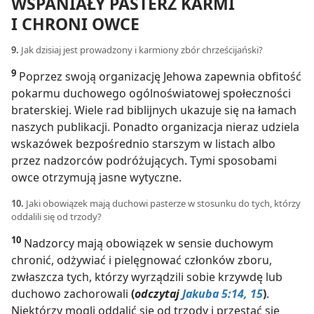
WSPANIAŁY PASTERZ KARMI
I CHRONI OWCE
9.
Jak dzisiaj jest prowadzony i karmiony zbór chrześcijański?
9
Poprzez swoją organizację Jehowa zapewnia obfitość
pokarmu duchowego ogólnoświatowej społeczności
braterskiej. Wiele rad biblijnych ukazuje się na łamach
naszych publikacji. Ponadto organizacja nieraz udziela
wskazówek bezpośrednio starszym w listach albo
przez nadzorców podróżujących. Tymi sposobami
owce otrzymują jasne wytyczne.
10.
Jaki obowiązek mają duchowi pasterze w stosunku do tych, którzy
oddalili się od trzody?
10
Nadzorcy mają obowiązek w sensie duchowym
chronić, odżywiać i pielęgnować członków zboru,
zwłaszcza tych, którzy wyrządzili sobie krzywdę lub
duchowo zachorowali
(
odczytaj
Jakuba 5:14, 15
)
.
Niektórzy mogli oddalić się od trzody i przestać się