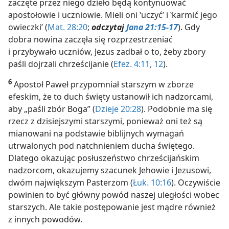
zaczęte przez niego dzieło będą kontynuować
apostołowie i uczniowie. Mieli oni ‛uczyć’ i ‛karmić jego
owieczki’ (
Mat. 28:20
;
odczytaj
Jana 21:15-17
). Gdy
dobra nowina zaczęła się rozprzestrzeniać
i przybywało uczniów, Jezus zadbał o to, żeby zbory
paśli dojrzali chrześcijanie (
Efez. 4:11, 12
).
6
Apostoł Paweł przypomniał starszym w zborze
efeskim, że to duch święty ustanowił ich nadzorcami,
aby „paśli zbór Boga” (
Dzieje 20:28
). Podobnie ma się
rzecz z dzisiejszymi starszymi, ponieważ oni też są
mianowani na podstawie biblijnych wymagań
utrwalonych pod natchnieniem ducha świętego.
Dlatego okazując posłuszeństwo chrześcijańskim
nadzorcom, okazujemy szacunek Jehowie i Jezusowi,
dwóm największym Pasterzom (
Łuk. 10:16
). Oczywiście
powinien to być główny powód naszej uległości wobec
starszych. Ale takie postępowanie jest mądre również
z innych powodów.