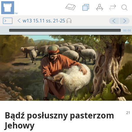
w13 15.11 ss. 21-25
Audio Player
00:00
Bądź posłuszny pasterzom
Jehowy