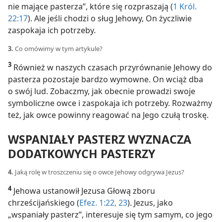
nie mające pasterza”, które się rozpraszają (
1 Król.
22:17
). Ale jeśli chodzi o sług Jehowy, On życzliwie
zaspokaja ich potrzeby.
3.
Co omówimy w tym artykule?
3
Również w naszych czasach przyrównanie Jehowy do
pasterza pozostaje bardzo wymowne. On wciąż dba
o swój lud. Zobaczmy, jak obecnie prowadzi swoje
symboliczne owce i zaspokaja ich potrzeby. Rozważmy
też, jak owce powinny reagować na Jego czułą troskę.
WSPANIAŁY PASTERZ WYZNACZA
DODATKOWYCH PASTERZY
4.
Jaką rolę w troszczeniu się o owce Jehowy odgrywa Jezus?
4
Jehowa ustanowił Jezusa Głową zboru
chrześcijańskiego (
Efez. 1:22, 23
). Jezus, jako
„wspaniały pasterz”, interesuje się tym samym, co jego