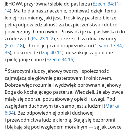
JEHOWA przyrównał siebie do pasterza (
Ezech. 34:11-
14
). Ma to dla nas znaczenie, ponieważ dzięki temu
lepiej rozumiemy, jaki jest. Troskliwy pasterz bierze
pełną odpowiedzialność za bezpieczeństwo i dobro
powierzonych mu owiec. Prowadzi je na pastwiska i do
źródeł wód (
Ps. 23:1, 2
); strzeże ich za dnia i w nocy
(
Łuk. 2:8
); chroni je przed drapieżnikami (
1 Sam. 17:34,
35
); nosi młode (
Izaj. 40:11
); odszukuje zagubione
i pielęgnuje chore (
Ezech. 34:16
).
2
Starożytni słudzy Jehowy tworzyli społeczność
zajmującą się głównie pasterstwem i rolnictwem.
Dobrze więc rozumieli wydźwięk porównania Jehowy
Boga do kochającego pasterza. Wiedzieli, że aby owce
miały się dobrze, potrzebowały opieki i uwagi. Pod
względem duchowym tak samo jest z ludźmi (
Marka
6:34
). Bez odpowiedniej opieki duchowej
i przewodnictwa ludzie cierpią. Stają się bezbronni
i błąkają się pod względem moralnym — są jak „owce