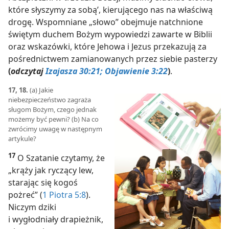
które słyszymy za sobą’, kierującego nas na właściwą
drogę. Wspomniane „słowo” obejmuje natchnione
świętym duchem Bożym wypowiedzi zawarte w Biblii
oraz wskazówki, które Jehowa i Jezus przekazują za
pośrednictwem zamianowanych przez siebie pasterzy
(
odczytaj
Izajasza 30:21;
Objawienie 3:22
)
.
17, 18.
(a) Jakie
niebezpieczeństwo zagraża
sługom Bożym, czego jednak
możemy być pewni? (b) Na co
zwrócimy uwagę w następnym
artykule?
17
O Szatanie czytamy, że
„krąży jak ryczący lew,
starając się kogoś
pożreć” (
1 Piotra 5:8
).
Niczym dziki
i wygłodniały drapieżnik,