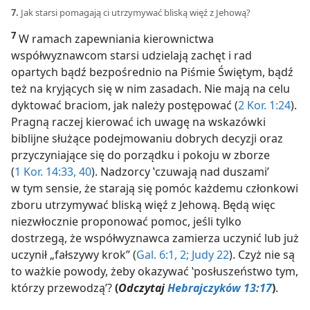
7.
Jak starsi pomagają ci utrzymywać bliską więź z Jehową?
7
W ramach zapewniania kierownictwa
współwyznawcom starsi udzielają zachęt i rad
opartych bądź bezpośrednio na Piśmie Świętym, bądź
też na kryjących się w nim zasadach. Nie mają na celu
dyktować braciom, jak należy postępować (
2 Kor. 1:24
).
Pragną raczej kierować ich uwagę na wskazówki
biblijne służące podejmowaniu dobrych decyzji oraz
przyczyniające się do porządku i pokoju w zborze
(
1 Kor. 14:33,
40
). Nadzorcy ‛czuwają nad duszami’
w tym sensie, że starają się pomóc każdemu członkowi
zboru utrzymywać bliską więź z Jehową. Będą więc
niezwłocznie proponować pomoc, jeśli tylko
dostrzegą, że współwyznawca zamierza uczynić lub już
uczynił „fałszywy krok” (
Gal. 6:1, 2;
Judy 22
). Czyż nie są
to ważkie powody, żeby okazywać ‛posłuszeństwo tym,
którzy przewodzą’?
(
Odczytaj
Hebrajczyków 13:17
)
.