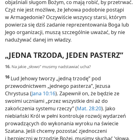
objaśniali sługom Bożym, co mają robić, by przetrwać.
Czyż nie jest możliwe, że Jehowa podobnie postąpi
w Armagedonie? Oczywiście wszyscy starsi, którym
powierza się dziś zadanie reprezentowania Boga lub
Jego organizacji, muszą szczególnie uważać, by nie
nadużywać danej im władzy.
„JEDNA TRZODA, JEDEN PASTERZ”
16.
Na jakie „słowo” musimy nadstawiać ucha?
16
Lud Jehowy tworzy „jedną trzodę” pod
przewodnictwem „jednego pasterza”, Jezusa
Chrystusa (
Jana 10:16
). Zapewnił on, że będzie ze
swoimi uczniami „przez wszystkie dni aż do
zakończenia systemu rzeczy” (
Mat. 28:20
). Jako
niebiański Król w pełni kontroluje rozwój wydarzeń
prowadzących do wykonania wyroku na świecie
Szatana. Jeśli chcemy pozostać zjednoczeni
i bezpieczni w trzodzie Bożej, musimy słuchać ‛słowa,