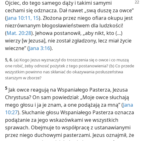
Ojciec,
do tego samego dąży i takimi samymi
cechami się odznacza. Dał nawet „swą duszę za owce”
(
Jana 10:11,
15
). Złożona przez niego ofiara okupu jest
niezrównanym błogosławieństwem dla ludzkości!
(
Mat. 20:28
). Jehowa postanowił, „aby nikt, kto (...)
wierzy [w Jezusa], nie został zgładzony, lecz miał życie
wieczne” (
Jana 3:16
).
5, 6.
(a) Kogo Jezus wyznaczył do troszczenia się o owce i co muszą
one robić, żeby odnosić pożytek z tego postanowienia? (b) Co przede
wszystkim powinno nas skłaniać do okazywania posłuszeństwa
starszym w zborze?
5
Jak owce reagują na Wspaniałego Pasterza, Jezusa
Chrystusa? On sam powiedział: „Moje owce słuchają
mego głosu i ja je znam, a one podążają za mną” (
Jana
10:27
). Słuchanie głosu Wspaniałego Pasterza oznacza
podążanie za jego wskazówkami we wszystkich
sprawach. Obejmuje to współpracę z ustanawianymi
przez niego duchowymi pasterzami. Jezus oznajmił, że