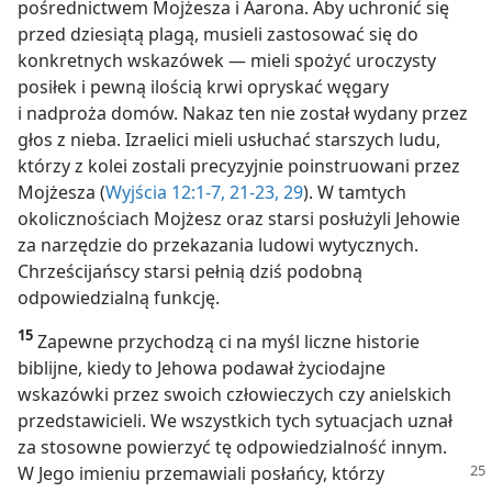
pośrednictwem Mojżesza i Aarona. Aby uchronić się
przed dziesiątą plagą, musieli zastosować się do
konkretnych wskazówek — mieli spożyć uroczysty
posiłek i pewną ilością krwi opryskać węgary
i nadproża domów. Nakaz ten nie został wydany przez
głos z nieba. Izraelici mieli usłuchać starszych ludu,
którzy z kolei zostali precyzyjnie poinstruowani przez
Mojżesza (
Wyjścia 12:1-7,
21-23,
29
). W tamtych
okolicznościach Mojżesz oraz starsi posłużyli Jehowie
za narzędzie do przekazania ludowi wytycznych.
Chrześcijańscy starsi pełnią dziś podobną
odpowiedzialną funkcję.
15
Zapewne przychodzą ci na myśl liczne historie
biblijne, kiedy to Jehowa podawał życiodajne
wskazówki przez swoich człowieczych czy anielskich
przedstawicieli. We wszystkich tych sytuacjach uznał
za stosowne powierzyć tę odpowiedzialność innym.
W Jego imieniu
przemawiali posłańcy, którzy