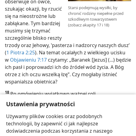
obserwuje on owce,
Starsi podejmują wysiłki, by
szukając okazji, by rzucić
chronić rodziny niepełne przed
się na nieostrożne lub
szkodliwym towarzystwem
zabłąkane. Tym bardziej
(zobacz akapity 17 i 18)
musimy się trzymać
szczególnie blisko reszty
trzody oraz Jehowy, ‛pasterza i nadzorcy naszych dusz’
(
1 Piotra 2:25
). Na temat ocalałych z wielkiego ucisku
w
Objawieniu 7:17
czytamy: „Baranek [Jezus] (...) będzie
ich pasł i poprowadzi ich do źródeł wód życia. A Bóg
otrze z ich oczu wszelką łzę”. Czy mogłaby istnieć
wspanialsza obietnica?
18
Po omówieniu wyjątkowo ważnej roli
chrześcijańskich starszych jako duchowych pasterzy
Ustawienia prywatności
warto zadać pytanie: „Jak ci zamianowani mężczyźni
mogą się upewniać, że owce Jezusa traktują we
Używamy plików cookies oraz podobnych
właściwy sposób?”. Odpowiemy na nie w następnym
technologii, by zapewnić ci jak najlepsze
artykule.
doświadczenia podczas korzystania z naszego