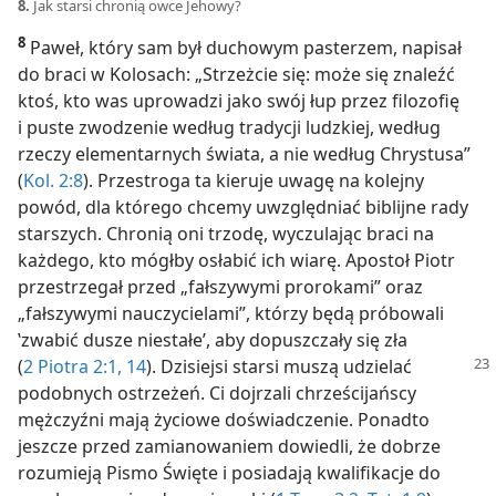
8.
Jak starsi chronią owce Jehowy?
8
Paweł, który sam był duchowym pasterzem, napisał
do braci w Kolosach: „Strzeżcie się: może się znaleźć
ktoś, kto was uprowadzi jako swój łup przez filozofię
i puste zwodzenie według tradycji ludzkiej, według
rzeczy elementarnych świata, a nie według Chrystusa”
(
Kol. 2:8
). Przestroga ta kieruje uwagę na kolejny
powód, dla którego chcemy uwzględniać biblijne rady
starszych. Chronią oni trzodę, wyczulając braci na
każdego, kto mógłby osłabić ich wiarę. Apostoł Piotr
przestrzegał przed „fałszywymi prorokami” oraz
„fałszywymi nauczycielami”, którzy będą próbowali
‛zwabić dusze niestałe’, aby dopuszczały się zła
(
2 Piotra 2:1,
14
). Dzisiejsi
starsi muszą udzielać
podobnych ostrzeżeń. Ci dojrzali chrześcijańscy
mężczyźni mają życiowe doświadczenie. Ponadto
jeszcze przed zamianowaniem dowiedli, że dobrze
rozumieją Pismo Święte i posiadają kwalifikacje do