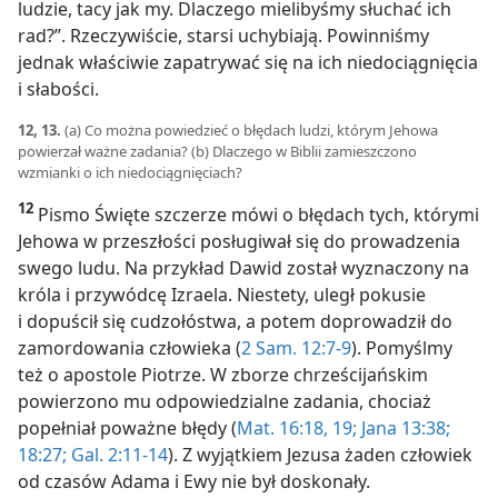
ludzie, tacy jak my. Dlaczego mielibyśmy słuchać ich
rad?”. Rzeczywiście, starsi uchybiają. Powinniśmy
jednak właściwie zapatrywać się na ich niedociągnięcia
i słabości.
12, 13.
(a) Co można powiedzieć o błędach ludzi, którym Jehowa
powierzał ważne zadania? (b) Dlaczego w Biblii zamieszczono
wzmianki o ich niedociągnięciach?
12
Pismo Święte szczerze mówi o błędach tych, którymi
Jehowa w przeszłości posługiwał się do prowadzenia
swego ludu. Na przykład Dawid został wyznaczony na
króla i przywódcę Izraela. Niestety, uległ pokusie
i dopuścił się cudzołóstwa, a potem doprowadził do
zamordowania człowieka (
2 Sam. 12:7-9
). Pomyślmy
też o apostole Piotrze. W zborze chrześcijańskim
powierzono mu odpowiedzialne zadania, chociaż
popełniał poważne błędy (
Mat. 16:18, 19;
Jana 13:38;
18:27;
Gal. 2:11-14
). Z wyjątkiem Jezusa żaden człowiek
od czasów Adama i Ewy nie był doskonały.