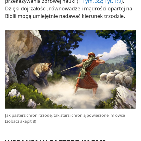
przekazywania zdrowej nauki (
1 Tym. 3:2;
Tyt. 1:9
).
Dzięki dojrzałości, równowadze i mądrości opartej na
Biblii mogą umiejętnie nadawać kierunek trzodzie.
Jak pasterz chroni trzodę, tak starsi chronią powierzone im owce
(zobacz akapit 8)