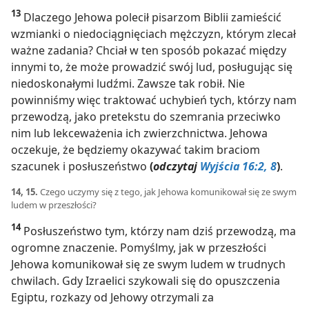
13
Dlaczego Jehowa polecił pisarzom Biblii zamieścić
wzmianki o niedociągnięciach mężczyzn, którym zlecał
ważne zadania? Chciał w ten sposób pokazać między
innymi to, że może prowadzić swój lud, posługując się
niedoskonałymi ludźmi. Zawsze tak robił. Nie
powinniśmy więc traktować uchybień tych, którzy nam
przewodzą, jako pretekstu do szemrania przeciwko
nim lub lekceważenia ich zwierzchnictwa. Jehowa
oczekuje, że będziemy okazywać takim braciom
szacunek i posłuszeństwo
(
odczytaj
Wyjścia 16:2,
8
)
.
14, 15.
Czego uczymy się z tego, jak Jehowa komunikował się ze swym
ludem w przeszłości?
14
Posłuszeństwo tym, którzy nam dziś przewodzą, ma
ogromne znaczenie. Pomyślmy, jak w przeszłości
Jehowa komunikował się ze swym ludem w trudnych
chwilach. Gdy Izraelici szykowali się do opuszczenia
Egiptu, rozkazy od Jehowy otrzymali za