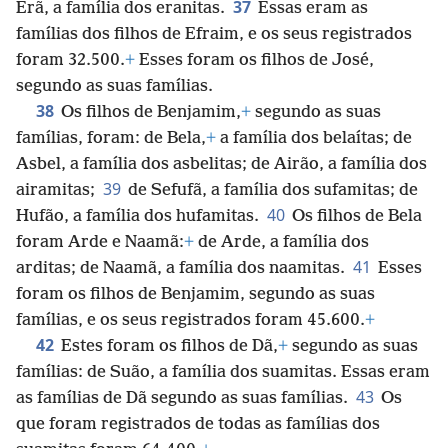
37
Erã, a família dos eranitas.
Essas eram as
famílias dos filhos de Efraim, e os seus registrados
foram 32.500.
+
Esses foram os filhos de José,
segundo as suas famílias.
38
Os filhos de Benjamim,
+
segundo as suas
famílias, foram: de Bela,
+
a família dos belaítas; de
Asbel, a família dos asbelitas; de Airão, a família dos
39
airamitas;
de Sefufã, a família dos sufamitas; de
40
Hufão, a família dos hufamitas.
Os filhos de Bela
foram Arde e Naamã:
+
de Arde, a família dos
41
arditas; de Naamã, a família dos naamitas.
Esses
foram os filhos de Benjamim, segundo as suas
famílias, e os seus registrados foram 45.600.
+
42
Estes foram os filhos de Dã,
+
segundo as suas
famílias: de Suão, a família dos suamitas. Essas eram
43
as famílias de Dã segundo as suas famílias.
Os
que foram registrados de todas as famílias dos