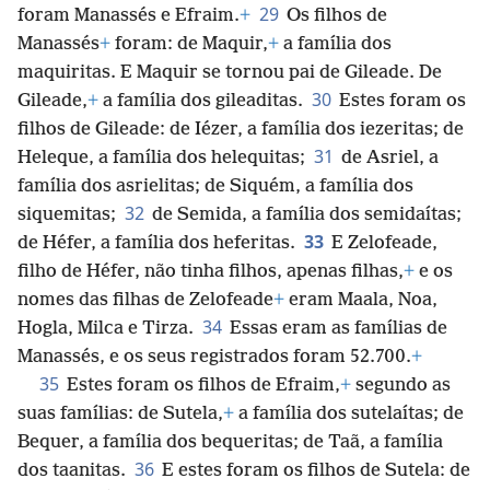
29
foram Manassés e Efraim.
+
Os filhos de
Manassés
+
foram: de Maquir,
+
a família dos
maquiritas. E Maquir se tornou pai de Gileade. De
30
Gileade,
+
a família dos gileaditas.
Estes foram os
filhos de Gileade: de Iézer, a família dos iezeritas; de
31
Heleque, a família dos helequitas;
de Asriel, a
família dos asrielitas; de Siquém, a família dos
32
siquemitas;
de Semida, a família dos semidaítas;
33
de Héfer, a família dos heferitas.
E Zelofeade,
filho de Héfer, não tinha filhos, apenas filhas,
+
e os
nomes das filhas de Zelofeade
+
eram Maala, Noa,
34
Hogla, Milca e Tirza.
Essas eram as famílias de
Manassés, e os seus registrados foram 52.700.
+
35
Estes foram os filhos de Efraim,
+
segundo as
suas famílias: de Sutela,
+
a família dos sutelaítas; de
Bequer, a família dos bequeritas; de Taã, a família
36
dos taanitas.
E estes foram os filhos de Sutela: de