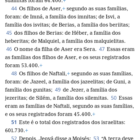
suamitas foram 64.400.
+
44
Os filhos de Aser,
+
segundo as suas famílias,
foram: de Imná, a família dos imnitas; de Isvi, a
família dos isvitas; de Berias, a família dos beriitas;
45
dos filhos de Berias: de Héber, a família dos
heberitas; de Malquiel, a família dos malquielitas.
46
47
O nome da filha de Aser era Sera.
Essas eram
as famílias dos filhos de Aser, e os seus registrados
foram 53.400.
+
48
Os filhos de Naftali,
+
segundo as suas famílias,
foram: de Jazeel, a família dos jazeelitas; de Guni, a
49
família dos gunitas;
de Jezer, a família dos
50
jezeritas; de Silém, a família dos silemitas.
Essas
eram as famílias de Naftali, segundo as suas famílias,
e os seus registrados foram 45.400.
+
51
Este é o total dos registrados dos israelitas:
601.730.
+
52
53
Depois, Jeová disse a Moisés:
“A terra deve