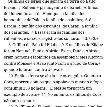
Os filhos de Israel que saíram da terra do Egito
5
foram:
Rubem,
+
primogênito de Israel; os filhos
de Rubem foram: de Hanoque, a família dos
6
hanoquitas; de Palu, a família dos paluítas;
de
Esrom, a família dos esronitas; de Carmi, a família
7
dos carmitas.
Essas eram as famílias dos
rubenitas, e os seus registrados somaram 43.730.
+
8
9
O filho de Palu foi Eliabe.
E os filhos de Eliabe
foram Nemuel, Datã e Abirão. Estes, Datã e Abirão,
eram homens escolhidos da assembleia; eles lutaram
contra Moisés
+
e Arão junto com o grupo de Corá,
+
quando lutaram contra Jeová.
+
10
*
Então a terra se abriu
e os engoliu. Quanto a
Corá, morreu com os que o apoiavam quando o fogo
consumiu 250 homens.
+
E eles se tornaram um
11
exemplo de aviso.
+
No entanto, os filhos de Corá
não morreram.
+
12