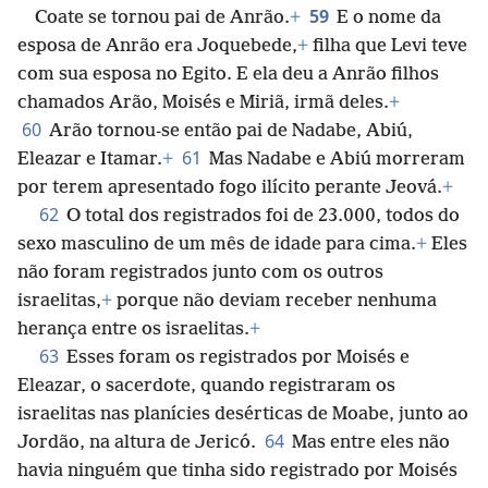
59
Coate se tornou pai de Anrão.
+
E o nome da
esposa de Anrão era Joquebede,
+
filha que Levi teve
com sua esposa no Egito. E ela deu a Anrão filhos
chamados Arão, Moisés e Miriã, irmã deles.
+
60
Arão tornou-se então pai de Nadabe, Abiú,
61
Eleazar e Itamar.
+
Mas Nadabe e Abiú morreram
por terem apresentado fogo ilícito perante Jeová.
+
62
O total dos registrados foi de 23.000, todos do
sexo masculino de um mês de idade para cima.
+
Eles
não foram registrados junto com os outros
israelitas,
+
porque não deviam receber nenhuma
herança entre os israelitas.
+
63
Esses foram os registrados por Moisés e
Eleazar, o sacerdote, quando registraram os
israelitas nas planícies desérticas de Moabe, junto ao
64
Jordão, na altura de Jericó.
Mas entre eles não
havia ninguém que tinha sido registrado por Moisés