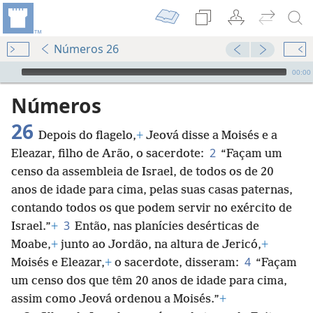
Números 26
Audio Player
00:00
Números
26
Depois do flagelo,
+
Jeová disse a Moisés e a
2
Eleazar, filho de Arão, o sacerdote:
“Façam um
censo da assembleia de Israel, de todos os de 20
anos de idade para cima, pelas suas casas paternas,
contando todos os que podem servir no exército de
3
Israel.”
+
Então, nas planícies desérticas de
Moabe,
+
junto ao Jordão, na altura de Jericó,
+
4
Moisés e Eleazar,
+
o sacerdote, disseram:
“Façam
um censo dos que têm 20 anos de idade para cima,
assim como Jeová ordenou a Moisés.”
+