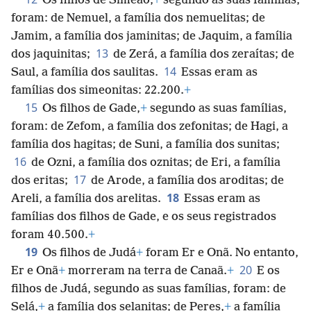
Os filhos de Simeão,
+
segundo as suas famílias,
foram: de Nemuel, a família dos nemuelitas; de
Jamim, a família dos jaminitas; de Jaquim, a família
13
dos jaquinitas;
de Zerá, a família dos zeraítas; de
14
Saul, a família dos saulitas.
Essas eram as
famílias dos simeonitas: 22.200.
+
15
Os filhos de Gade,
+
segundo as suas famílias,
foram: de Zefom, a família dos zefonitas; de Hagi, a
família dos hagitas; de Suni, a família dos sunitas;
16
de Ozni, a família dos oznitas; de Eri, a família
17
dos eritas;
de Arode, a família dos aroditas; de
18
Areli, a família dos arelitas.
Essas eram as
famílias dos filhos de Gade, e os seus registrados
foram 40.500.
+
19
Os filhos de Judá
+
foram Er e Onã. No entanto,
20
Er e Onã
+
morreram na terra de Canaã.
+
E os
filhos de Judá, segundo as suas famílias, foram: de
Selá,
+
a família dos selanitas; de Peres,
+
a família