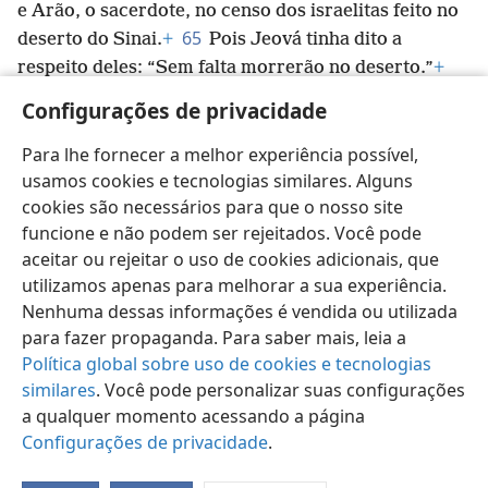
e Arão, o sacerdote, no censo dos israelitas feito no
65
deserto do Sinai.
+
Pois Jeová tinha dito a
respeito deles: “Sem falta morrerão no deserto.”
+
De modo que não sobrou nenhum daqueles homens,
Configurações de privacidade
a não ser Calebe, filho de Jefuné, e Josué, filho de
Num.
+
Para lhe fornecer a melhor experiência possível,
usamos cookies e tecnologias similares. Alguns
cookies são necessários para que o nosso site
funcione e não podem ser rejeitados. Você pode
aceitar ou rejeitar o uso de cookies adicionais, que
Português (Brasil)
Compartilhar
Preferências
utilizamos apenas para melhorar a sua experiência.
Copyright
© 2026 Watch Tower Bible and Tract Society of Pennsylvania
Nenhuma dessas informações é vendida ou utilizada
Termos de Uso
Política de Privacidade
para fazer propaganda. Para saber mais, leia a
Configurações de Privacidade
Login
JW.ORG
Política global sobre uso de cookies e tecnologias
similares
. Você pode personalizar suas configurações
a qualquer momento acessando a página
Configurações de privacidade
.