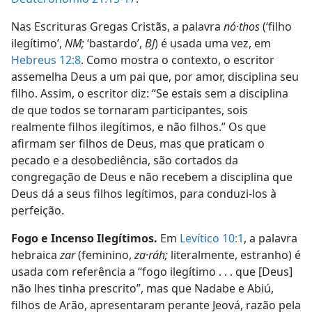
Nas Escrituras Gregas Cristãs, a palavra
nó·thos
(‘filho
ilegítimo’,
NM;
‘bastardo’,
BJ
) é usada uma vez, em
Hebreus 12:8
. Como mostra o contexto, o escritor
assemelha Deus a um pai que, por amor, disciplina seu
filho. Assim, o escritor diz: “Se estais sem a disciplina
de que todos se tornaram participantes, sois
realmente filhos ilegítimos, e não filhos.” Os que
afirmam ser filhos de Deus, mas que praticam o
pecado e a desobediência, são cortados da
congregação de Deus e não recebem a disciplina que
Deus dá a seus filhos legítimos, para conduzi-los à
perfeição.
Fogo e Incenso Ilegítimos.
Em
Levítico 10:1
, a palavra
hebraica
zar
(feminino,
za·ráh;
literalmente, estranho) é
usada com referência a “fogo ilegítimo . . . que [Deus]
não lhes tinha prescrito”, mas que Nadabe e Abiú,
filhos de Arão, apresentaram perante Jeová, razão pela