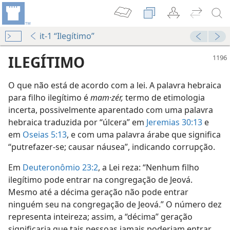
it-1 “Ilegítimo”
ILEGÍTIMO
O que não está de acordo com a lei. A palavra hebraica
para filho ilegítimo é
mam·zér,
termo de etimologia
incerta, possivelmente aparentado com uma palavra
hebraica traduzida por “úlcera” em
Jeremias 30:13
e
em
Oseias 5:13
, e com uma palavra árabe que significa
“putrefazer-se; causar náusea”, indicando corrupção.
Em
Deuteronômio 23:2
, a Lei reza: “Nenhum filho
ilegítimo pode entrar na congregação de Jeová.
Mesmo até a décima geração não pode entrar
ninguém seu na congregação de Jeová.” O número dez
representa inteireza; assim, a “décima” geração
significaria que tais pessoas jamais poderiam entrar