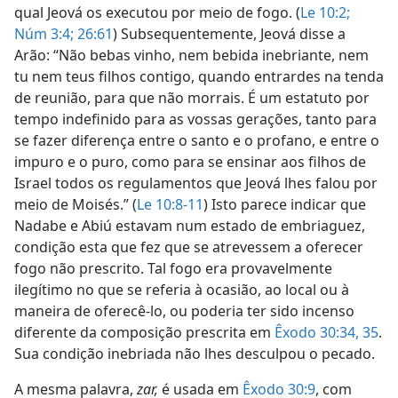
qual Jeová os executou por meio de fogo. (
Le 10:2;
Núm 3:4;
26:61
) Subsequentemente, Jeová disse a
Arão: “Não bebas vinho, nem bebida inebriante, nem
tu nem teus filhos contigo, quando entrardes na tenda
de reunião, para que não morrais. É um estatuto por
tempo indefinido para as vossas gerações, tanto para
se fazer diferença entre o santo e o profano, e entre o
impuro e o puro, como para se ensinar aos filhos de
Israel todos os regulamentos que Jeová lhes falou por
meio de Moisés.” (
Le 10:8-11
) Isto parece indicar que
Nadabe e Abiú estavam num estado de embriaguez,
condição esta que fez que se atrevessem a oferecer
fogo não prescrito. Tal fogo era provavelmente
ilegítimo no que se referia à ocasião, ao local ou à
maneira de oferecê-lo, ou poderia ter sido incenso
diferente da composição prescrita em
Êxodo 30:34, 35
.
Sua condição inebriada não lhes desculpou o pecado.
A mesma palavra,
zar,
é usada em
Êxodo 30:9
, com