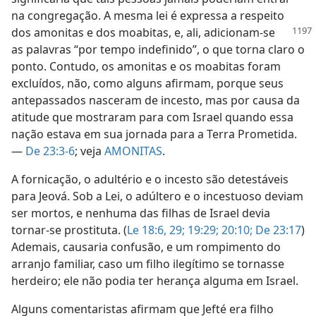
na congregação. A mesma lei é expressa a respeito
dos amonitas e dos moabitas, e,
ali, adicionam-se
as palavras “por tempo indefinido”, o que torna claro o
ponto. Contudo, os amonitas e os moabitas foram
excluídos, não, como alguns afirmam, porque seus
antepassados nasceram de incesto, mas por causa da
atitude que mostraram para com Israel quando essa
nação estava em sua jornada para a Terra Prometida.
—
De 23:3-6
; veja
AMONITAS
.
A fornicação, o adultério e o incesto são detestáveis
para Jeová. Sob a Lei, o adúltero e o incestuoso deviam
ser mortos, e nenhuma das filhas de Israel devia
tornar-se prostituta. (
Le 18:6,
29;
19:29;
20:10;
De 23:17
)
Ademais, causaria confusão, e um rompimento do
arranjo familiar, caso um filho ilegítimo se tornasse
herdeiro; ele não podia ter herança alguma em Israel.
Alguns comentaristas afirmam que Jefté era filho