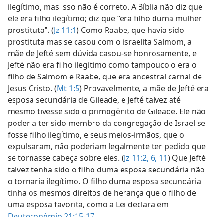
ilegítimo, mas isso não é correto. A Bíblia não diz que
ele era filho ilegítimo; diz que “era filho duma mulher
prostituta”. (
Jz 11:1
) Como Raabe, que havia sido
prostituta mas se casou com o israelita Salmom, a
mãe de Jefté sem dúvida casou-se honrosamente, e
Jefté não era filho ilegítimo como tampouco o era o
filho de Salmom e Raabe, que era ancestral carnal de
Jesus Cristo. (
Mt 1:5
) Provavelmente, a mãe de Jefté era
esposa secundária de Gileade, e Jefté talvez até
mesmo tivesse sido o primogênito de Gileade. Ele não
poderia ter sido membro da congregação de Israel se
fosse filho ilegítimo, e seus meios-irmãos, que o
expulsaram, não poderiam legalmente ter pedido que
se tornasse cabeça sobre eles. (
Jz 11:2,
6,
11
) Que Jefté
talvez tenha sido o filho duma esposa secundária não
o tornaria ilegítimo. O filho duma esposa secundária
tinha os mesmos direitos de herança que o filho de
uma esposa favorita, como a Lei declara em
Deuteronômio 21:15-17
.