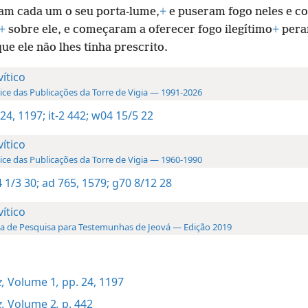
am cada um o seu porta-lume,
+
e puseram fogo neles e c
+
sobre ele, e começaram a oferecer fogo ilegítimo
+
pera
ue ele não lhes tinha prescrito.
vítico
ice das Publicações da Torre de Vigia — 1991-2026
 24,
1197;
it-2 442;
w04 15/5 22
vítico
ice das Publicações da Torre de Vigia — 1960-1990
 1/3 30;
ad 765,
1579;
g70 8/12 28
vítico
a de Pesquisa para Testemunhas de Jeová — Edição 2019
,
Volume 1
,
pp. 24,
1197
,
Volume 2
,
p. 442