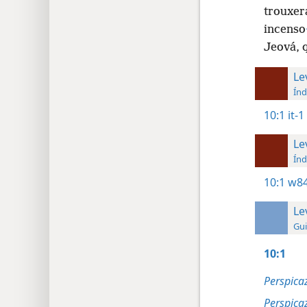
trouxer
incenso
Jeová, q
Le
Índ
10:1
it-1
Le
Índ
10:1
w84
Le
Gui
10:1
Perspicaz
Perspicaz