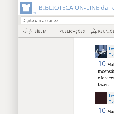
BIBLIOTECA ON-LINE da To
BÍBLIA
PUBLICAÇÕES
REUNIÕ
Le
Tra
10
Mai
incensá
oferece
fazer.
Le
Tra
10
Mai