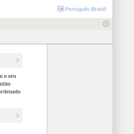
Português (Brasil)
m o seu
Então
 ordenado