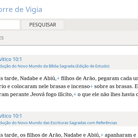
rre de Vigia
ES
vítico 10:1
dução do Novo Mundo da Bíblia Sagrada (Edição de Estudo)
s tarde, Nadabe e Abiú,
+
filhos de Arão, pegaram cada u
rio e colocaram nele brasas e incenso
+
sobre as brasas. 
ram perante Jeová fogo ilícito,
+
o que ele não lhes havia
vítico 10:1
dução do Novo Mundo das Escrituras Sagradas com Referências
s tarde, os filhos de Arão, Nadabe e Abiú,
+
apanharam e