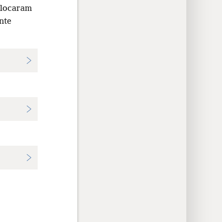
olocaram
nte