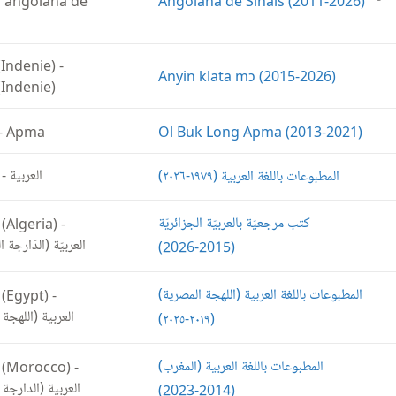
 angolana de
Angolana de Sinais (2011-2026)
(Indenie)
-
Anyin klata mɔ (2015-2026)
(Indenie)
-
Apma
Ol Buk Long Apma (2013-2021)
العربية
المطبوعات باللغة العربية (‏١٩٧٩-‏٢٠٢٦)‏
-
كتب مرجعيّة بالعربيّة الجزائريّة
 (Algeria)
-
العربيّة (الدّارجة )
(‏2015-‏2026)‏
المطبوعات باللغة العربية (‏اللهجة المصرية)‏
 (Egypt)
-
العربية (اللهجة)
(‏٢٠١٩-‏٢٠٢٥)‏
المطبوعات باللغة العربية (‏المغرب)‏
 (Morocco)
-
العربية (الدارجة)
(‏2014-‏2023)‏