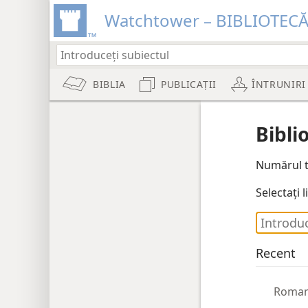
Watchtower – BIBLIOTEC
BIBLIA
PUBLICAȚII
ÎNTRUNIRI
Bibli
Numărul t
Selectați 
Recent
Roman