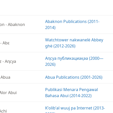
Abaknon Publications (2011-
on
-
Abaknon
2014)
Watchtower nakwanelë Abbey
-
Abɛ
ghë (2012-2026)
Аԥсуа публикациақәа (2000—
z
-
Аԥсуа
2026)
-
Abua
Abua Publications (2001-2026)
Publikasi Menara Pengawal
Alor Abui
Bahasa Abui (2014-2022)
Kʼolibʼal wuuj pa Internet (2013-
Achi