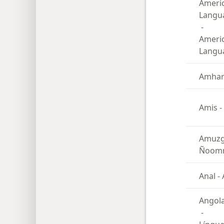
Ameri
Langu
-
Ameri
Langu
Amhar
Amis
-
Amuzg
Ñoom
Anal
-
Angol
-