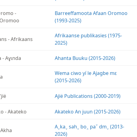
Oromo
-
Barreeffamoota Afaan Oromoo
 Oromoo
(1993-2025)
Afrikaanse publikasies (1975-
ans
-
Afrikaans
2025)
a
-
Aɣɩnda
Ahanta Buuku (2015-2026)
Wema ciwo yí le Ajagbe mɛ
ja
(2015-2026)
'jië
Ajië Publications (2000-2019)
ko
-
Akateko
Akateko An juun (2015-2026)
Aˬkaˬ sahˬ boꞈ paˇ dmˬ (2013-
-
Akha
2026)