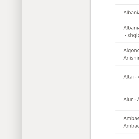
Albani
Albani
-
shqi
Algon
Anish
Altai
-
Alur
-
Ambae 
Ambae 