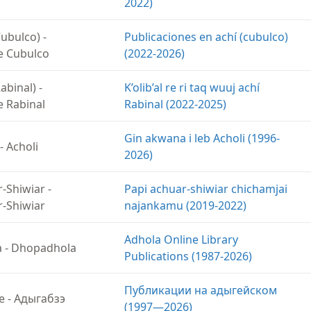
2022)
Cubulco)
-
Publicaciones en achí (cubulco)
e Cubulco
(2022-2026)
Rabinal)
-
K’olib’al re ri taq wuuj achí
e Rabinal
Rabinal (2022-2025)
Gin akwana i leb Acholi (1996-
-
Acholi
2026)
-Shiwiar
-
Papi achuar-shiwiar chichamjai
-Shiwiar
najankamu (2019-2022)
Adhola Online Library
a
-
Dhopadhola
Publications (1987-2026)
Публикации на адыгейском
e
-
Адыгабзэ
(1997—2026)