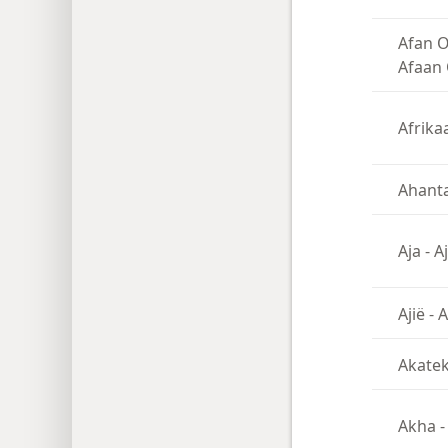
Afan 
Afaan
Afrika
Ahant
Aja
-
A
Ajië
-
A
Akate
Akha