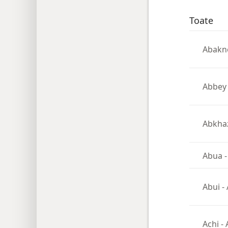
Toate
Abakn
Abbey
Abkha
Abua
Abui
-
Achi
-