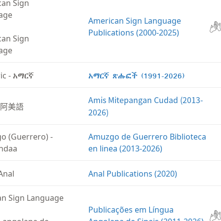
can Sign
age
American Sign Language
Publications (2000-2025)
can Sign
age
ic
-
አማርኛ
አማርኛ ጽሑፎች (1991-2026)
Amis Mitepangan Cudad (2013-
阿美語
2026)
o (Guerrero)
-
Amuzgo de Guerrero Biblioteca
ndaa
en linea (2013-2026)
Anal
Anal Publications (2020)
an Sign Language
Publicações em Língua