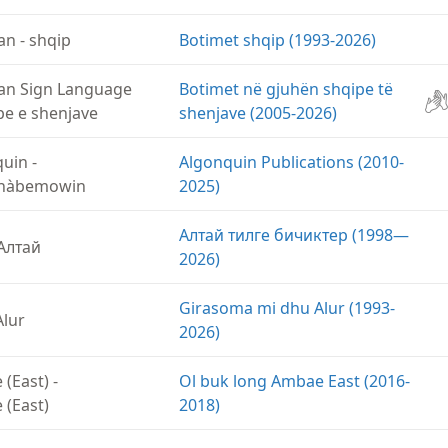
an
-
shqip
Botimet shqip (1993-2026)
an Sign Language
Botimet në gjuhën shqipe të
pe e shenjave
shenjave (2005-2026)
quin
-
Algonquin Publications (2010-
inàbemowin
2025)
Алтай тилге бичиктер (1998—
Алтай
2026)
Girasoma mi dhu Alur (1993-
Alur
2026)
(East)
-
Ol buk long Ambae East (2016-
(East)
2018)