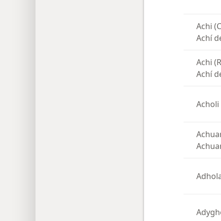
Achi (
Achí d
Achi (
Achí d
Acholi
Achuar
Achuar
Adhol
Adygh