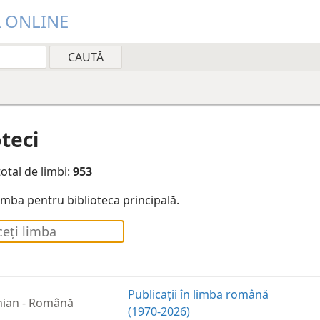
Ă ONLINE
oteci
otal de limbi:
953
limba pentru biblioteca principală.
Publicații în limba română
ian
-
Română
(1970-2026)