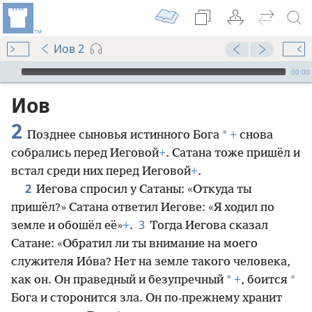
Иов 2
Audio Player
00:00
Иов
2
*
Позднее сыновья истинного Бога
+
снова
собрались перед Иеговой
+
. Сатана тоже пришёл и
встал среди них перед Иеговой
+
.
2
Иегова спросил у Сатаны: «Откуда ты
пришёл?» Сатана ответил Иегове: «Я ходил по
3
земле и обошёл её»
+
.
Тогда Иегова сказал
Сатане: «Обратил ли ты внимание на моего
служителя Ио́ва? Нет на земле такого человека,
*
*
как он. Он праведный и безупречный
+
, боится
Бога и сторонится зла. Он по-прежнему хранит