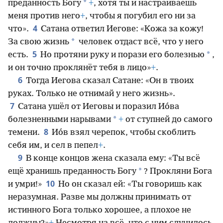
*
преданность Богу
+
, хотя ты и настраиваешь
меня против него
+
, чтобы я погубил его ни за
4
что».
Сатана ответил Иегове: «Кожа за кожу!
*
За свою жизнь
человек отдаст всё, что у него
5
*
есть.
Но протяни руку и порази его болезнью
,
и он точно проклянёт тебя в лицо»
+
.
6
Тогда Иегова сказал Сатане: «Он в твоих
руках. Только не отнимай у него жизнь».
7
Сатана ушёл от Иеговы и поразил Ио́ва
*
болезненными нарывами
+
от ступней до самого
8
темени.
Ио́в взял черепок, чтобы скоблить
себя им, и сел в пепел
+
.
9
В конце концов жена сказала ему: «Ты всё
*
ещё хранишь преданность Богу
? Прокляни Бога
10
и умри!»
Но он сказал ей: «Ты говоришь как
неразумная. Разве мы должны принимать от
истинного Бога только хорошее, а плохое не