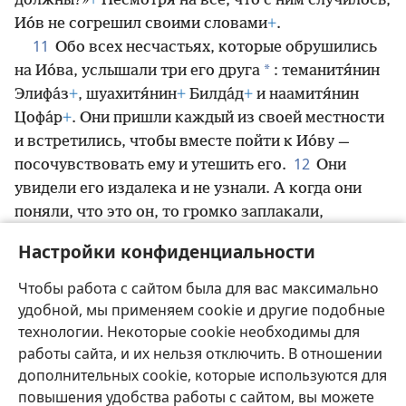
должны?»
+
Несмотря на всё, что с ним случилось,
Ио́в не согрешил своими словами
+
.
11
Обо всех несчастьях, которые обрушились
*
на Ио́ва, услышали три его друга
: теманитя́нин
Элифа́з
+
, шуахитя́нин
+
Билда́д
+
и наамитя́нин
Цофа́р
+
. Они пришли каждый из своей местности
и встретились, чтобы вместе пойти к Ио́ву —
12
посочувствовать ему и утешить его.
Они
увидели его издалека и не узнали. А когда они
поняли, что это он, то громко заплакали,
разорвали на себе одежду и стали бросать пыль
Настройки конфиденциальности
13
вверх у себя над головой
+
.
Они сидели с ним
на земле семь дней и семь ночей, и никто из них
Чтобы работа с сайтом была для вас максимально
не сказал ему ни слова, потому что они видели,
удобной, мы применяем cookie и другие подобные
как сильно он страдает
+
.
технологии. Некоторые cookie необходимы для
работы сайта, и их нельзя отключить. В отношении
дополнительных cookie, которые используются для
повышения удобства работы с сайтом, вы можете