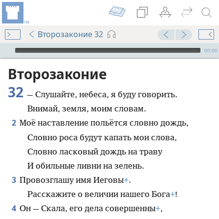
Второзаконие 32
Audio Player
00:00
Второзаконие
32
— Слушайте, небеса, я буду говорить.
Внимай, земля, моим словам.
2
Моё наставление польётся словно дождь,
Словно роса будут капать мои слова,
Словно ласковый дождь на траву
И обильные ливни на зелень.
3
Провозглашу имя Иеговы
+
.
Расскажите о величии нашего Бога
+
!
4
Он — Скала, его дела совершенны
+
,