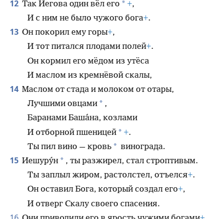
12
*
Так Иегова один вёл его
+
,
И с ним не было чужого бога
+
.
13
Он покорил ему горы
+
,
И тот питался плодами полей
+
.
Он кормил его мёдом из утёса
И маслом из кремнёвой скалы,
14
Маслом от стада и молоком от отары,
*
Лучшими овцами
,
Баранами Баша́на, козлами
*
И отборной пшеницей
+
.
*
Ты пил вино — кровь
винограда.
15
*
Иешуру́н
, ты разжирел, стал строптивым.
Ты заплыл жиром, растолстел, отъелся
+
.
Он оставил Бога, который создал его
+
,
И отверг Скалу своего спасения.
16
Они приводили его в ярость чужими богами
+
,