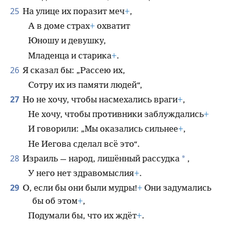
25
На улице их поразит меч
+
,
А в доме страх
+
охватит
Юношу и девушку,
Младенца и старика
+
.
26
Я сказал бы: „Рассею их,
Сотру их из памяти людей“,
27
Но не хочу, чтобы насмехались враги
+
,
Не хочу, чтобы противники заблуждались
+
И говорили: „Мы оказались сильнее
+
,
Не Иегова сделал всё это“.
28
*
Израиль — народ, лишённый рассудка
,
У него нет здравомыслия
+
.
29
О, если бы они были мудры!
+
Они задумались
бы об этом
+
,
Подумали бы, что их ждёт
+
.