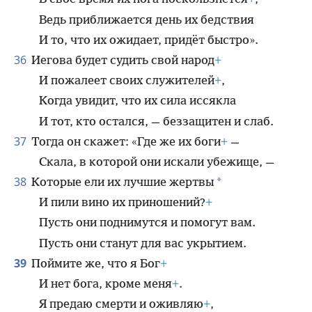
Ведь приближается день их бедствия
И то, что их ожидает, придёт быстро».
36
Иегова будет судить свой народ
+
И пожалеет своих служителей
+
,
Когда увидит, что их сила иссякла
И тот, кто остался, — беззащитен и слаб.
37
Тогда он скажет: «Где же их боги
+
—
Скала, в которой они искали убежище, —
38
*
Которые ели их лучшие жертвы
И пили вино их приношений?
+
Пусть они поднимутся и помогут вам.
Пусть они станут для вас укрытием.
39
Поймите же, что я Бог
+
И нет бога, кроме меня
+
.
Я предаю смерти и оживляю
+
,