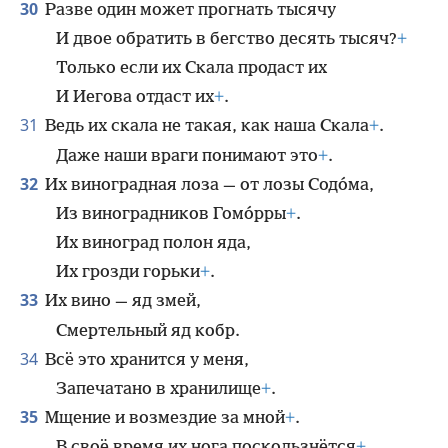
30
Разве один может прогнать тысячу
И двое обратить в бегство десять тысяч?
+
Только если их Скала продаст их
И Иегова отдаст их
+
.
31
Ведь их скала не такая, как наша Скала
+
.
Даже наши враги понимают это
+
.
32
Их виноградная лоза — от лозы Содо́ма,
Из виноградников Гомо́рры
+
.
Их виноград полон яда,
Их грозди горьки
+
.
33
Их вино — яд змей,
Смертельный яд кобр.
34
Всё это хранится у меня,
Запечатано в хранилище
+
.
35
Мщение и возмездие за мной
+
.
В своё время их нога поскользнётся
+
,