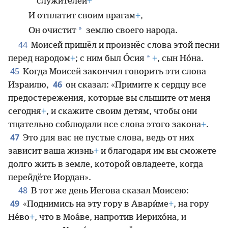
служителей
+
И отплатит своим врагам
+
,
*
Он очистит
землю своего народа.
44
Моисей пришёл и произнёс слова этой песни
*
перед народом
+
; с ним был О́сия
+
, сын Но́на.
45
Когда Моисей закончил говорить эти слова
46
Израилю,
он сказал: «Примите к сердцу все
предостережения, которые вы слышите от меня
сегодня
+
, и скажите своим детям, чтобы они
тщательно соблюдали все слова этого закона
+
.
47
Это для вас не пустые слова, ведь от них
зависит ваша жизнь
+
и благодаря им вы сможете
долго жить в земле, которой овладеете, когда
перейдёте Иордан».
48
В тот же день Иегова сказал Моисею:
49
«Поднимись на эту гору в Авари́ме
+
, на гору
Не́во
+
, что в Моа́ве, напротив Иерихо́на, и