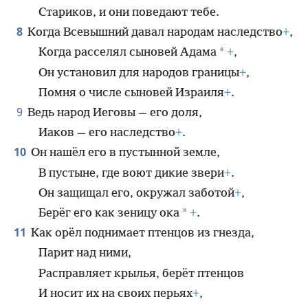
Стариков, и они поведают тебе.
8
Когда Всевышний давал народам наследство
+
,
*
Когда расселял сыновей Адама
+
,
Он установил для народов границы
+
,
Помня о числе сыновей Израиля
+
.
9
Ведь народ Иеговы — его доля,
Иаков — его наследство
+
.
10
Он нашёл его в пустынной земле,
В пустыне, где воют дикие звери
+
.
Он защищал его, окружал заботой
+
,
*
Берёг его как зеницу ока
+
.
11
Как орёл поднимает птенцов из гнезда,
Парит над ними,
Расправляет крылья, берёт птенцов
И носит их на своих перьях
+
,