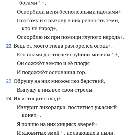
*
богами
+
,
Оскорбили меня бесполезными идолами
+
.
Поэтому и я вызову в них ревность теми,
кто не народ
+
,
Оскорблю их при помощи глупого народа
+
.
22
Ведь от моего гнева разгорелся огонь
+
,
*
Его пламя достигнет глубины могилы
+
,
Он сожжёт землю и её плоды
И подожжёт основания гор.
23
Обрушу на них множество бедствий,
Выпущу в них все свои стрелы.
24
Их истощит голод
+
,
Изнурит лихорадка, постигнет ужасный
конец
+
.
Я пошлю на них хищных зверей
+
*
И ядовитых змей
, ползающих в пыли.