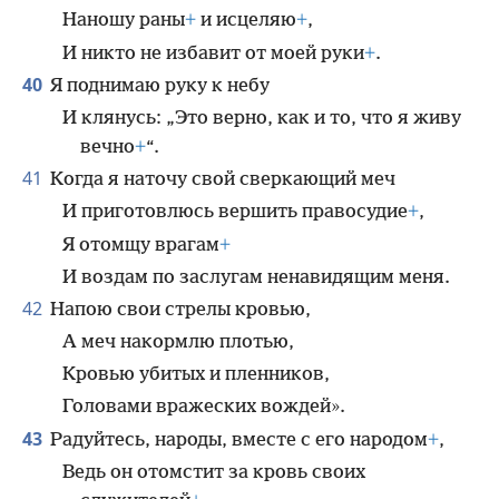
Наношу раны
+
и исцеляю
+
,
И никто не избавит от моей руки
+
.
40
Я поднимаю руку к небу
И клянусь: „Это верно, как и то, что я живу
вечно
+
“.
41
Когда я наточу свой сверкающий меч
И приготовлюсь вершить правосудие
+
,
Я отомщу врагам
+
И воздам по заслугам ненавидящим меня.
42
Напою свои стрелы кровью,
А меч накормлю плотью,
Кровью убитых и пленников,
Головами вражеских вождей».
43
Радуйтесь, народы, вместе с его народом
+
,
Ведь он отомстит за кровь своих