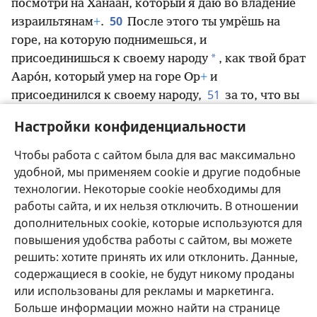
посмотри на Ханаа́н, который я даю во владение
50
израильтянам
+
.
После этого ты умрёшь на
горе, на которую поднимешься, и
*
присоединишься к своему народу
, как твой брат
Ааро́н, который умер на горе Ор
+
и
51
присоединился к своему народу,
за то, что вы
не послушались меня у вод Мери́вы
+
, возле
Настройки конфиденциальности
Каде́ша, в пустыне Цин, и не освятили меня перед
52
израильтянами
+
.
Ты увидишь издали землю,
Чтобы работа с сайтом была для вас максимально
которую я даю израильтянам, но не войдёшь в
удобной, мы применяем cookie и другие подобные
технологии. Некоторые cookie необходимы для
неё
+
».
работы сайта, и их нельзя отключить. В отношении
дополнительных cookie, которые используются для
повышения удобства работы с сайтом, вы можете
решить: хотите принять их или отклонить. Данные,
Русский
Поделиться
Настройки
содержащиеся в cookie, не будут никому проданы
Copyright
© 2026 Watch Tower Bible and Tract Society of Pennsylvania
или использованы для рекламы и маркетинга.
Условия использования
Политика конфиденциальности
Больше информации можно найти на странице
Настройки конфиденциальности
Войти
JW.ORG