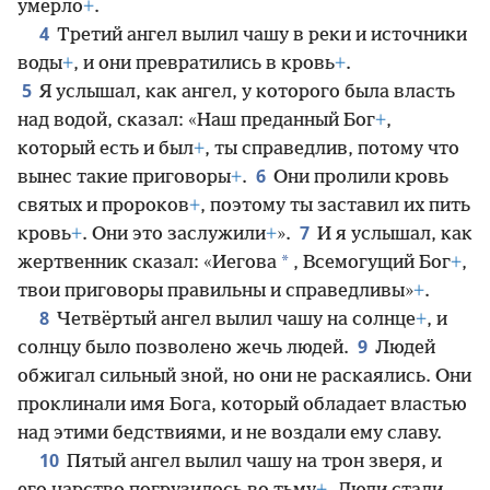
умерло
+
.
4
Третий ангел вылил чашу в реки и источники
воды
+
, и они превратились в кровь
+
.
5
Я услышал, как ангел, у которого была власть
над водой, сказал: «Наш преданный Бог
+
,
который есть и был
+
, ты справедлив, потому что
6
вынес такие приговоры
+
.
Они пролили кровь
святых и пророков
+
, поэтому ты заставил их пить
7
кровь
+
. Они это заслужили
+
».
И я услышал, как
*
жертвенник сказал: «Иегова
, Всемогущий Бог
+
,
твои приговоры правильны и справедливы»
+
.
8
Четвёртый ангел вылил чашу на солнце
+
, и
9
солнцу было позволено жечь людей.
Людей
обжигал сильный зной, но они не раскаялись. Они
проклинали имя Бога, который обладает властью
над этими бедствиями, и не воздали ему славу.
10
Пятый ангел вылил чашу на трон зверя, и