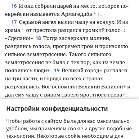
16
И они собрали царей на место, которое по-
*
еврейски называется Армагеддо́н
+
.
17
Седьмой ангел вылил чашу на воздух. И из
*
храма
от престола раздался громкий голос
+
:
18
«Сделано!»
Тогда засверкали молнии,
раздались голоса, прогремел гром и произошло
сильное землетрясение. Такого сильного
землетрясения не было с тех пор, как на земле
19
появились люди
+
.
Великий город
+
распался
на три части, и города во всех странах
разрушились. Бог вспомнил Великий Вавилон
+
и
дал ему чашу с вином своего яростного гнева
+
.
20
Все острова исчезли, и гор не стало
+
.
Настройки конфиденциальности
21
С неба на людей обрушился сильный град
*
весом с талант
+
, и люди проклинали Бога за
Чтобы работа с сайтом была для вас максимально
этот град
+
, потому что наказание было очень
удобной, мы применяем cookie и другие подобные
тяжёлым.
технологии. Некоторые cookie необходимы для