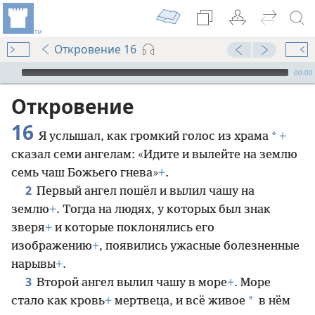
Откровение 16
Audio Player
00:00
Откровение
16
*
Я услышал, как громкий голос из храма
+
сказал семи ангелам: «Идите и вылейте на землю
семь чаш Божьего гнева»
+
.
2
Первый ангел пошёл и вылил чашу на
землю
+
. Тогда на людях, у которых был знак
зверя
+
и которые поклонялись его
изображению
+
, появились ужасные болезненные
нарывы
+
.
3
Второй ангел вылил чашу в море
+
. Море
*
стало как кровь
+
мертвеца, и всё живое
в нём