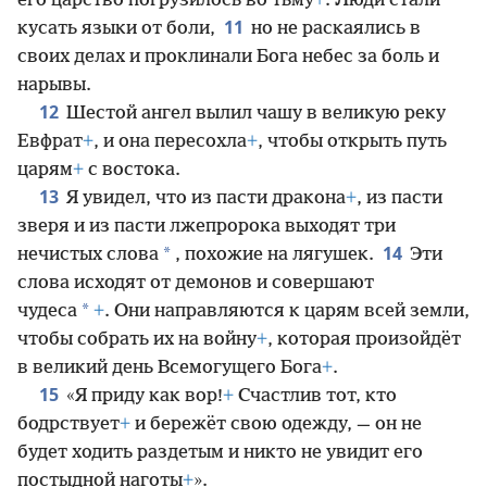
его царство погрузилось во тьму
+
. Люди стали
11
кусать языки от боли,
но не раскаялись в
своих делах и проклинали Бога небес за боль и
нарывы.
12
Шестой ангел вылил чашу в великую реку
Евфрат
+
, и она пересохла
+
, чтобы открыть путь
царям
+
с востока.
13
Я увидел, что из пасти дракона
+
, из пасти
зверя и из пасти лжепророка выходят три
14
*
нечистых слова
, похожие на лягушек.
Эти
слова исходят от демонов и совершают
*
чудеса
+
. Они направляются к царям всей земли,
чтобы собрать их на войну
+
, которая произойдёт
в великий день Всемогущего Бога
+
.
15
«Я приду как вор!
+
Счастлив тот, кто
бодрствует
+
и бережёт свою одежду, — он не
будет ходить раздетым и никто не увидит его
постыдной наготы
+
».