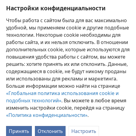
Бог дал людям совершенное начало, но история
Настройки конфиденциальности
показывает, что независимый от Бога человек не в
Чтобы работа с сайтом была для вас максимально
состоянии успешно „направлять свои стопы“.
удобной, мы применяем cookie и другие подобные
технологии. Некоторые cookie необходимы для
работы сайта, и их нельзя отключить. В отношении
дополнительных cookie, которые используются для
Русский
Поделиться
Настройки
повышения удобства работы с сайтом, вы можете
Copyright
© 2026 Watch Tower Bible and Tract Society of Pennsylvania
решить: хотите принять их или отклонить. Данные,
Условия использования
Политика конфиденциальности
содержащиеся в cookie, не будут никому проданы
Настройки конфиденциальности
Войти
JW.ORG
или использованы для рекламы и маркетинга.
Больше информации можно найти на странице
«Глобальная политика использования cookie и
подобных технологий»
. Вы можете в любое время
изменить настройки cookie, перейдя на страницу
«Политика конфиденциальности»
.
Принять
Отклонить
Настроить