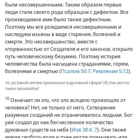
были несовершенными. Таким образом первые
люди стали своего рода образцом с дефектом. Все
производимое ими было также дефектным.
Поэтому мы все рождаемся несовершенными и
наследуем изъяны в виде старения, болезней и
смерти. Это несовершенство, вместе с
оторванностью от Создателя и его законов, открыло
путь человеческому безумию. Поэтому история
человечества была насыщена страданиями, горем,
болезнями и смертью (
Псалом 50:7;
Римлянам 5:12
).
10. (а) Какой мятеж произошел в духовной сфере? (б) Как могло
такое произойти?
10
Означает ли это, что зло всецело произошло от
человека? Нет, не только от него. Сотворение
разумных созданий не ограничивалось людьми. Бог
уже создал до них бесчисленное количество
духовных существ на небе (
Иов 38:4,
7
). Они также
имели свободу воли и тоже могли признавать или