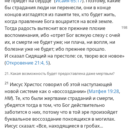
не придет на сердце“ (
Исаия 65:17
). Поэтому, какие
бы страдания люди ни перенесли, они в конце
концов изгладятся из памяти тех, кто будет жить,
когда правление Бога воцарится на всей земле.
Тогда радость вытеснит все
прежние плохие
воспоминания, ибо «отрет Бог всякую слезу с очей
их, и смерти не будет уже; ни плача, ни вопля, ни
болезни уже не будет; ибо прежнее прошло.
И сказал Сидящий на престоле: се, творю все новое»
(
Откровение 21:4, 5
).
21. Какая возможность будет предоставлена даже мертвым?
21
Иисус Христос говорил об этой наступающей
новой системе как о «воссоздании» (
Матфея 19:28
,
НМ
). Те, кто были жертвами страданий и смерти,
убедятся тогда в том, что Бог действительно
заботится о них, потому что в той эре произойдет
буквальное воссоздание покоящихся в могилах.
Иисус сказал: «Все, находящиеся в гробах...