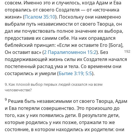
совсем. Именно это и случилось, когда Адам и Ева
оторвались от своего Создателя — от «источника
жизни» (
Псалом 35:10
). Поскольку они намеренно
выбрали путь независимости от своего Творца, он
дал им почувствовать полное значение их выбора,
предоставив их самим себе. На них оправдался
библейский принцип: «Если же оставите Его [Бога],
Он оставит вас» (
2 Паралипоменон 15:2
). Без
поддерживающей жизнь силы их Создателя начался
постепенный распад ума и тела. Со временем они
состарились и умерли (
Бытие 3:19;
5:5
).
9. Как плохой выбор первых людей сказался на всем
человечестве?
9
Решив быть независимыми от своего Творца, Адам
и Ева потеряли совершенство. Это произошло до
того, как у них появились дети. В результате дети,
которые родились у них позже, отражали то же
состояние, в котором находились их родители: они