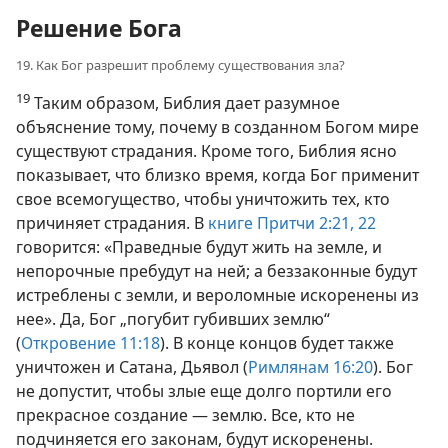
Решение Бога
19. Как Бог разрешит проблему существования зла?
19
Таким образом, Библия дает разумное
объяснение тому, почему в созданном Богом мире
существуют страдания. Кроме того, Библия ясно
показывает, что близко время, когда Бог применит
свое всемогущество, чтобы уничтожить тех, кто
причиняет страдания. В
книге Притчи 2:21, 22
говорится: «Праведные будут жить на земле, и
непорочные пребудут на ней; а беззаконные будут
истреблены с земли, и вероломные искоренены из
нее». Да, Бог „погубит губивших землю“
(
Откровение 11:18
). В конце концов будет также
уничтожен и Сатана, Дьявол (
Римлянам 16:20
). Бог
не допустит, чтобы злые еще долго портили его
прекрасное создание — землю. Все, кто не
подчиняется его законам, будут искоренены.