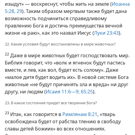
изыдут» — воскреснут, чтобы жить на земле (
Иоанна
5:28, 29
). Таким образом мертвым также будет дана
возможность подчиниться справедливому
правлению Бога и достичь преимущества вечной
жизни «в раю», как это назвал Иисус (
Луки 23:43
).
22. Какие условия будут восстановлены в мире животных?
22
Даже в мире животных будет господствовать мир.
Библия говорит, что «волк и ягненок будут пастись
вместе, и лев, как вол, будет есть солому». Даже
«малое дитя будет водить их». В новой системе Бога
животные «не будут причинять зла и вреда» ни друг
другу, ни людям (
Исаия 11:6—9;
65:25
).
23. В какое состояние придет все творение Бога?
23
Итак, как говорится в
Римлянам 8:21
, «тварь
освобождена будет от рабства тлению в свободу
славы детей Божиих» во всех отношениях.