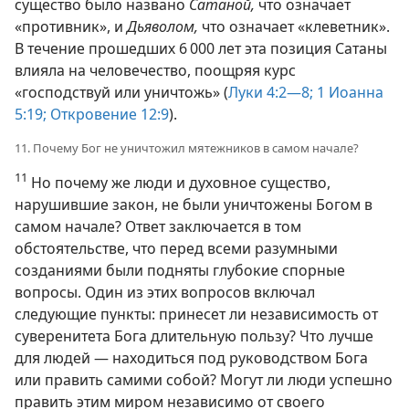
существо было названо
Сатаной,
что означает
«противник», и
Дьяволом,
что означает «клеветник».
В течение прошедших 6 000 лет эта позиция Сатаны
влияла на человечество, поощряя курс
«господствуй или уничтожь» (
Луки 4:2—8;
1 Иоанна
5:19;
Откровение 12:9
).
11. Почему Бог не уничтожил мятежников в самом начале?
11
Но почему же люди и духовное существо,
нарушившие закон, не были уничтожены Богом в
самом начале? Ответ заключается в том
обстоятельстве, что перед всеми разумными
созданиями были подняты глубокие спорные
вопросы. Один из этих вопросов включал
следующие пункты: принесет ли независимость от
суверенитета Бога длительную пользу? Что лучше
для людей — находиться под руководством Бога
или править самими собой? Могут ли люди успешно
править этим миром независимо от своего