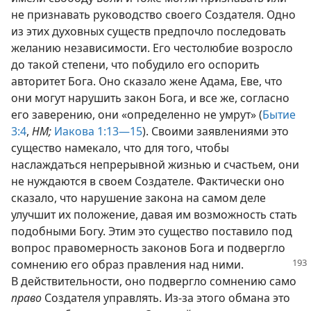
не признавать руководство своего Создателя. Одно
из этих духовных существ предпочло последовать
желанию независимости. Его честолюбие возросло
до такой степени, что побудило его оспорить
авторитет Бога. Оно сказало жене Адама, Еве, что
они могут нарушить закон Бога, и все же, согласно
его заверению, они «определенно не умрут» (
Бытие
3:4
,
НМ;
Иакова 1:13—15
). Своими заявлениями это
существо намекало, что для того, чтобы
наслаждаться непрерывной жизнью и счастьем, они
не нуждаются в своем Создателе. Фактически оно
сказало, что нарушение закона на самом деле
улучшит их положение, давая им возможность стать
подобными Богу. Этим это существо поставило под
вопрос правомерность законов Бога и подвергло
сомнению его образ правления
над ними.
В действительности, оно подвергло сомнению само
право
Создателя управлять. Из-за этого обмана это