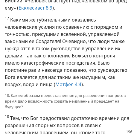
Библии: «Человек властвует над человеком во вред
ему» (
Екклесиаст 8:9
).
17
Какими же губительными оказались
человеческие усилия по сравнению с порядком и
точностью, присущими вселенной, управляемой
законами ее Создателя! Очевидно, что люди также
нуждаются в таком руководстве в управлении их
делами, так как отклонение Божьего контроля
имело катастрофические последствия. Было
поистине раз и навсегда показано, что руководство
Бога является для нас таким же насущным, как
воздух, вода и пища (
Матфея 4:4
).
18. Каким образом предоставленное для разрешения вопросов
время дало возможность создать неизменный прецедент на
будущее?
18
Тем, что Бог предоставил достаточно времени для
разрешения спорных вопросов в связи с
человеческим
правлением, он, кроме того,