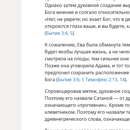
Однако затем духовное создание в
Бога мнение и солгало относительно
«Нет, не умрете; но знает Бог, что в 
откроются глаза ваши, и вы будете, 
(
Бытие 3:4, 5
).
К сожалению, Ева была обманута тем
будет якобы лучшая жизнь, а не чел
смотрела на плоды, тем сильнее они 
Позже она уговорила Адама, и тот то
предпочел сохранить расположение 
Бога (
Бытие 3:6;
1 Тимофею 2:13, 14
).
Спровоцировав мятеж, духовное соз
Поэтому его назвали Сатаной — от д
означающего «противник». Кроме того
клеветником. Поэтому его назвали 
древнегреческого слова, означающег