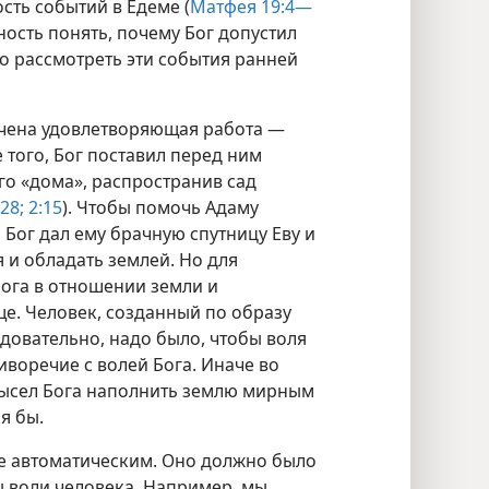
сть событий в Едеме (
Матфея 19:4—
ность понять, почему Бог допустил
о рассмотреть эти события ранней
учена удовлетворяющая работа —
 того, Бог поставил перед ним
о «дома», распространив сад
28;
2:15
). Чтобы помочь Адаму
 Бог дал ему брачную спутницу Еву и
 и обладать землей. Но для
ога в отношении земли и
ще. Человек, созданный по образу
едовательно, надо было, чтобы воля
иворечие с волей Бога. Иначе во
мысел Бога наполнить землю мирным
я бы.
е автоматическим. Оно должно было
воли человека. Например, мы