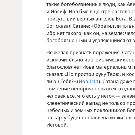
такие богобоязненные люди, как Авел
и Иосиф. Иов был в центре разговора
присутствии верных ангелов Бога. В
Бог сказал Сатане: «Обратил ли ты 
ибо нет такого, как он, на земле: ч
богобоязненный и удаляющийся от з
Не желая признать поражения, Сатана
исключительно из эгоистических со
благословляет Иова материальным п
сказал: «Но простри руку Твою, и кос
ли он Тебя?» (
Иов 1:11
). Сатана даже
сомнение непорочность всех создани
человек все, что есть у него»,— заяви
клеветнический выпад не только про
небесных и земных поклонников Бога.
на карту будет поставлена их жизнь
Иеговой.