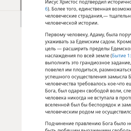
Иисус Христос подтвердил исторично
6
). Более того, единственная возмож
человеческие страдания,— тщательн
человеческой истории.
Первому человеку, Адаму, была пор
ухаживать
за Едемским садом. Кроме
цель — расширить пределы Едемског
наслаждения по всей земле (
Бытие 1:
выполнить это грандиозное задание,
повелел им плодиться, размножаться
успешного осуществления замысла Б
человечества требовалось кое-что е
Бога, был одарен свободой воли, сл
человека никогда не вступала в прот
вселенной был бы беспорядок и за
человеческим родом не осуществилс
Подчинение правлению Бога было н
быть любящим выражением свободы 