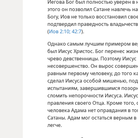
Иегова Бог был полностью уверен в 
этого он позволил Сатане навлечь н
Богу, Иов не только восстановил сво
подтвердил праведность владычеств
(
Иов 2:10;
42:7
).
Однако самым лучшим примером вер
был Иисус Христос. Бог перенес жизн
чрево девственницы. Поэтому Иисус 
несовершенство. Он вырос совершен
равным первому человеку, до того к
сделал Иисуса особой мишенью, под
испытаниям, завершившимся позорно
сломить непорочности Иисуса. Иису
правления своего Отца. Кроме того, 
человека Адама нет оправдания в то
Сатаны. Адам мог остаться верным в
легче.