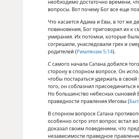
необходимо достаточно времени, чт
вопросы. Вот почему Бог все еще по
Что касается Адама и Евы, в тот же д
повиновения, Бог приговорил их к с
умирания. Их потомки, которые были 
согрешили, унаследовали грех и сме
родителей (
Римлянам 5:14
).
С самого начала Сатана добился того
сторону в спорном вопросе. Он испо
чтобы постараться удержать в своей
того, он соблазнил присоединиться 
Но большинство небесных сыновей Б
праведности правления Иеговы (
Быти
В спорном вопросе Сатана противоп
особенно остро этот вопрос встал во
доказал своим поведением, что пре
независимости праведное правление 