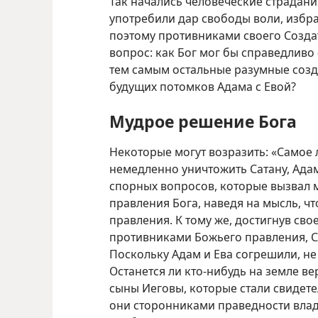
Так начались человеческие страдани
употребили дар свободы воли, избра
поэтому противниками своего Создат
вопрос: как Бог мог бы справедливо
тем самым остальные разумные созд
будущих потомков Адама с Евой?
Мудрое решение Бога
Некоторые могут возразить: «Самое 
немедленно уничтожить Сатану, Ада
спорных вопросов, которые вызвал 
правления Бога, наведя на мысль, ч
правления. К тому же, достигнув сво
противниками Божьего правления, С
Поскольку Адам и Ева согрешили, не 
Останется ли кто-нибудь на земле ве
сыны Иеговы, которые стали свидете
они сторонниками праведности влады