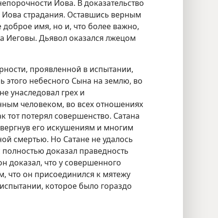
непорочности Иова. В доказательство
а Иова страдания. Оставшись верным
е доброе имя, но и, что более важно,
а Иеговы. Дьявол оказался лжецом
ности, проявленной в испытании,
ь этого небесного Сына на землю, во
не унаследовал грех и
ным человеком, во всех отношениях
ак тот потерял совершенство. Сатана
вергнув его искушениям и многим
й смертью. Но Сатане не удалось
с полностью доказал праведность
он доказал, что у совершенного
м, что он присоединился к мятежу
 испытании, которое было гораздо