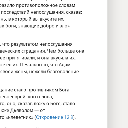
ыразило противоположное словам
 последствий непослушания, сказав:
день, в который вы вкусите их,
как боги, знающие добро и зло»
, что результатом непослушания
овеческие страдания. Чем больше она
ее притягивали, и она вкусила их.
же ел их. Печально то, что Адам
своей жены, нежели благоволение
дание стало противником Бога.
ревнееврейского слова,
, оно, сказав ложь о Боге, стало
также Дьяволом — от
о «клеветник» (
Откровение 12:9
).