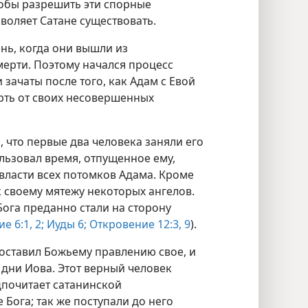
обы разрешить эти спорные
зволяет Сатане существовать.
ень, когда они вышли из
мерти. Поэтому начался процесс
зачаты после того, как Адам с Евой
рть от своих несовершенных
, что первые два человека заняли его
льзовал время, отпущенное ему,
 власти всех потомков Адама. Кроме
к своему мятежу некоторых ангелов.
ога преданно стали на сторону
е 6:1, 2;
Иуды 6;
Откровение 12:3,
9
).
оставил Божьему правлению свое, и
 дни Иова. Этот верный человек
дпочитает сатанинской
Бога; так же поступали до него