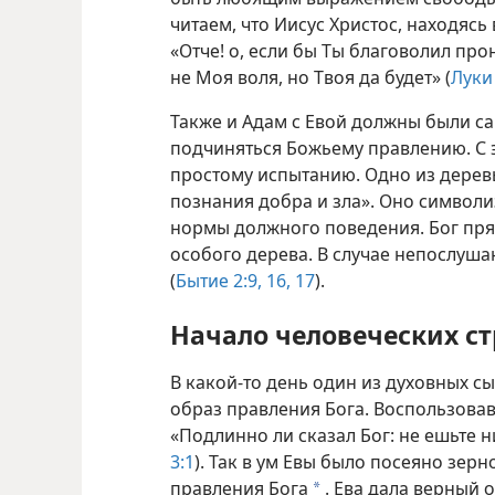
читаем, что Иисус Христос, находяс
«Отче! о, если бы Ты благоволил пр
не Моя воля, но Твоя да будет» (
Луки
Также и Адам с Евой должны были сам
подчиняться Божьему правлению. С э
простому испытанию. Одно из дерев
познания добра и зла». Оно символи
нормы должного поведения. Бог прям
особого дерева. В случае непослуша
(
Бытие 2:9,
16, 17
).
Начало человеческих с
В какой-то день один из духовных с
образ правления Бога. Воспользовав
«Подлинно ли сказал Бог: не ешьте ни
3:1
). Так в ум Евы было посеяно зер
правления Бога
. Ева дала верный 
a