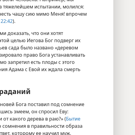
ь в тяжелейшем испытании, молился:
онесть чашу сию мимо Меня! впрочем
 22:42
).
и доказать, что они хотят
той целью Иегова Бог подверг их
ьев сада было названо «деревом
зировало право Бога устанавливать
о запретил есть плоды с этого
ния Адама с Евой их ждала смерть
траданий
ыновей Бога поставил под сомнение
шись змеем, он спросил Еву:
 от какого дерева в раю?» (
Бытие
но сомнения в правильности образа
ответ, которому ее научил муж.