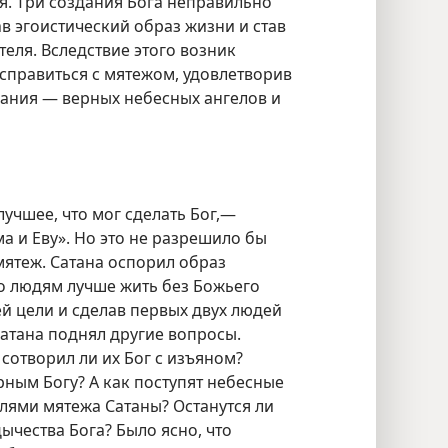
я. Три создания Бога неправильно
в эгоистический образ жизни и став
еля. Вследствие этого возник
 справиться с мятежом, удовлетворив
ания — верных небесных ангелов и
лучшее, что мог сделать Бог,—
ма и
Еву». Но это не разрешило бы
мятеж. Сатана оспорил образ
то людям лучше жить без Божьего
ей цели и сделав первых двух людей
атана поднял другие вопросы.
сотворил ли их Бог с изъяном?
рным Богу? А как поступят небесные
лями мятежа Сатаны? Останутся ли
чества Бога? Было ясно, что