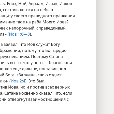
ь, Енох, Ной, Авраам, Исаак, Иаков
, состоявшегося на небе в
 защиту своего праведного правления
внимание твое на раба Моего Иова?
еловек непорочный, справедливый,
ла» (
Иов 1:6—8
).
 заявил, что Иов служит Богу
ображений, потому что Бог щедро
реуспеванием. Поэтому Сатана
нись всего, что у него,— благословит
 пошел еще дальше, поставив под
й Бога. «За жизнь свою отдаст
л он (
Иов 2:4
). Это был
тив Иова, но и против всех верных
 Сатана косвенно сказал, что, если
, они отвергнут взаимоотношения с