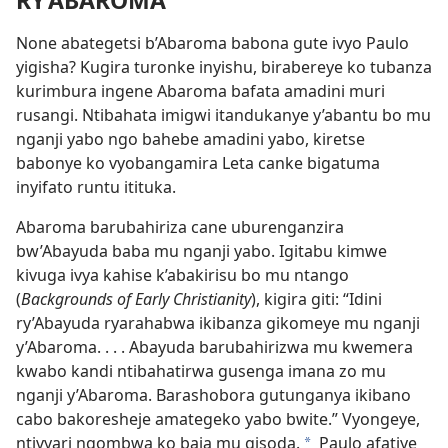
RY’ABAROMA
None abategetsi b’Abaroma babona gute ivyo Paulo
yigisha? Kugira turonke inyishu, birabereye ko tubanza
kurimbura ingene Abaroma bafata amadini muri
rusangi. Ntibahata imigwi itandukanye y’abantu bo mu
nganji yabo ngo bahebe amadini yabo, kiretse
babonye ko vyobangamira Leta canke bigatuma
inyifato runtu itituka.
Abaroma barubahiriza cane uburenganzira
bw’Abayuda baba mu nganji yabo. Igitabu kimwe
kivuga
ivya kahise k’abakirisu bo mu ntango
(
Backgrounds of Early Christianity
), kigira giti: “Idini
ry’Abayuda ryarahabwa ikibanza gikomeye mu nganji
y’Abaroma. . . . Abayuda barubahirizwa mu kwemera
kwabo kandi ntibahatirwa gusenga imana zo mu
nganji y’Abaroma. Barashobora gutunganya ikibano
cabo bakoresheje amategeko yabo bwite.” Vyongeye,
ntivyari ngombwa ko baja mu gisoda.
Paulo afatiye
a