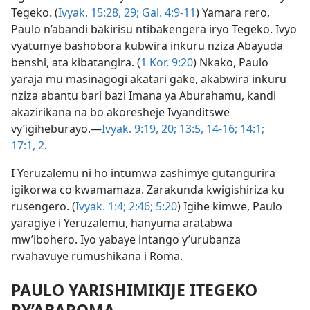
Tegeko. (
Ivyak. 15:28, 29;
Gal. 4:9-11
) Yamara rero,
Paulo n’abandi bakirisu ntibakengera iryo Tegeko. Ivyo
vyatumye bashobora kubwira inkuru nziza Abayuda
benshi, ata kibatangira. (
1 Kor. 9:20
) Nkako, Paulo
yaraja mu masinagogi akatari gake, akabwira inkuru
nziza abantu bari bazi Imana ya Aburahamu, kandi
akazirikana na bo akoresheje Ivyanditswe
vy’igiheburayo.​—
Ivyak. 9:19, 20;
13:5,
14-16;
14:1;
17:1, 2
.
I Yeruzalemu ni ho intumwa zashimye gutangurira
igikorwa co kwamamaza. Zarakunda kwigishiriza ku
rusengero. (
Ivyak. 1:4;
2:46;
5:20
) Igihe kimwe, Paulo
yaragiye i Yeruzalemu, hanyuma aratabwa
mw’ibohero. Iyo yabaye intango y’urubanza
rwahavuye rumushikana i Roma.
PAULO YARISHIMIKIJE ITEGEKO