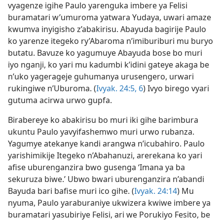
vyagenze igihe Paulo yarenguka imbere ya Felisi
buramatari w’umuroma yatwara Yudaya, uwari amaze
kwumva inyigisho z’abakirisu. Abayuda bagirije Paulo
ko yarenze itegeko ry’Abaroma n’imiburiburi mu buryo
butatu. Bavuze ko yagumuye Abayuda bose bo muri
iyo nganji, ko yari mu kadumbi k’idini gateye akaga be
n’uko yagerageje guhumanya urusengero, urwari
rukingiwe n’Uburoma. (
Ivyak. 24:5, 6
) Ivyo birego vyari
gutuma acirwa urwo gupfa.
Birabereye ko abakirisu bo muri iki gihe barimbura
ukuntu Paulo yavyifashemwo muri urwo rubanza.
Yagumye atekanye kandi arangwa n’icubahiro. Paulo
yarishimikije Itegeko n’Abahanuzi, arerekana ko yari
afise uburenganzira bwo gusenga ‘Imana ya ba
sekuruza biwe.’ Ubwo bwari uburenganzira n’abandi
Bayuda bari bafise muri ico gihe. (
Ivyak. 24:14
) Mu
nyuma, Paulo yaraburaniye ukwizera kwiwe imbere ya
buramatari yasubiriye Felisi, ari we Porukiyo Fesito, be