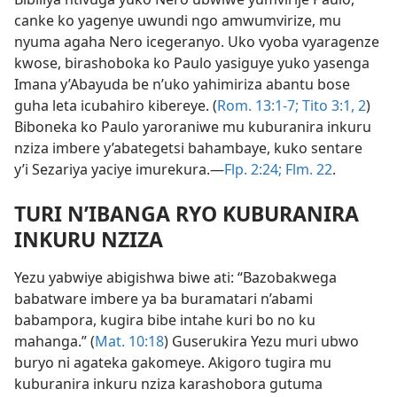
canke ko yagenye uwundi ngo amwumvirize, mu
nyuma agaha Nero icegeranyo. Uko vyoba vyaragenze
kwose, birashoboka ko Paulo yasiguye yuko yasenga
Imana y’Abayuda be n’uko yahimiriza abantu bose
guha leta icubahiro kibereye. (
Rom. 13:1-7;
Tito 3:1, 2
)
Biboneka ko Paulo yaroraniwe mu kuburanira inkuru
nziza imbere y’abategetsi bahambaye, kuko sentare
y’i Sezariya yaciye imurekura.​—
Flp. 2:24;
Flm. 22
.
TURI N’IBANGA RYO KUBURANIRA
INKURU NZIZA
Yezu yabwiye abigishwa biwe ati: “Bazobakwega
babatware imbere ya ba buramatari n’abami
babampora, kugira bibe intahe kuri bo no ku
mahanga.” (
Mat. 10:18
) Guserukira Yezu muri ubwo
buryo ni agateka gakomeye. Akigoro tugira mu
kuburanira inkuru nziza karashobora gutuma