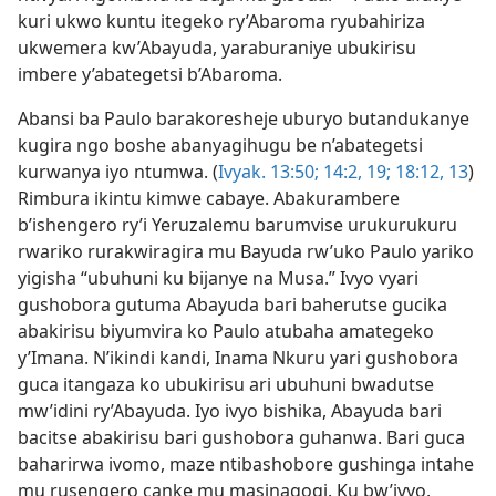
kuri ukwo kuntu itegeko ry’Abaroma ryubahiriza
ukwemera kw’Abayuda, yaraburaniye ubukirisu
imbere y’abategetsi b’Abaroma.
Abansi ba Paulo barakoresheje uburyo butandukanye
kugira ngo boshe abanyagihugu be n’abategetsi
kurwanya iyo ntumwa. (
Ivyak. 13:50;
14:2,
19;
18:12, 13
)
Rimbura ikintu kimwe cabaye. Abakurambere
b’ishengero ry’i Yeruzalemu barumvise urukurukuru
rwariko rurakwiragira mu Bayuda rw’uko Paulo yariko
yigisha “ubuhuni ku bijanye na Musa.” Ivyo vyari
gushobora gutuma Abayuda bari baherutse gucika
abakirisu biyumvira ko Paulo atubaha amategeko
y’Imana. N’ikindi kandi, Inama Nkuru yari gushobora
guca itangaza ko ubukirisu ari ubuhuni bwadutse
mw’idini ry’Abayuda. Iyo ivyo bishika, Abayuda bari
bacitse abakirisu bari gushobora guhanwa. Bari guca
baharirwa ivomo, maze ntibashobore gushinga intahe
mu rusengero canke mu masinagogi. Ku bw’ivyo,