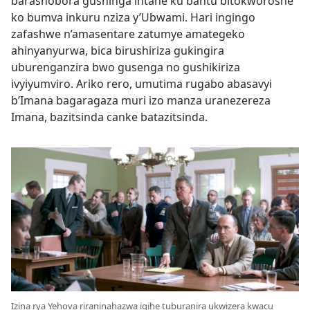
barashobora gushinga intahe ku bantu bitokworoshe
ko bumva inkuru nziza y’Ubwami. Hari ingingo
zafashwe n’amasentare zatumye amategeko
ahinyanyurwa, bica birushiriza gukingira
uburenganzira bwo gusenga no gushikiriza
ivyiyumviro. Ariko rero, umutima rugabo abasavyi
b’Imana bagaragaza muri izo manza uranezereza
Imana, bazitsinda canke batazitsinda.
Izina rya Yehova riraninahazwa igihe tuburanira ukwizera kwacu