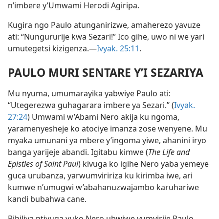
n’imbere y’Umwami Herodi Agiripa.
Kugira ngo Paulo atunganirizwe, amaherezo yavuze
ati: “Nungururije kwa Sezari!” Ico gihe, uwo ni we yari
umutegetsi kizigenza.​—
Ivyak. 25:11
.
PAULO MURI SENTARE Y’I SEZARIYA
Mu nyuma, umumarayika yabwiye Paulo ati:
“Utegerezwa guhagarara imbere ya Sezari.” (
Ivyak.
27:24
) Umwami w’Abami Nero akija ku ngoma,
yaramenyesheje ko atociye imanza zose wenyene. Mu
myaka umunani ya mbere y’ingoma yiwe, ahanini iryo
banga yarijeje abandi. Igitabu kimwe (
The Life and
Epistles of Saint Paul
) kivuga ko igihe Nero yaba yemeye
guca urubanza, yarwumviririza ku kirimba iwe, ari
kumwe n’umugwi w’abahanuzwajambo karuhariwe
kandi bubahwa cane.
Bibiliya ntivuga yuko Nero ubwiwe yumvirije Paulo,