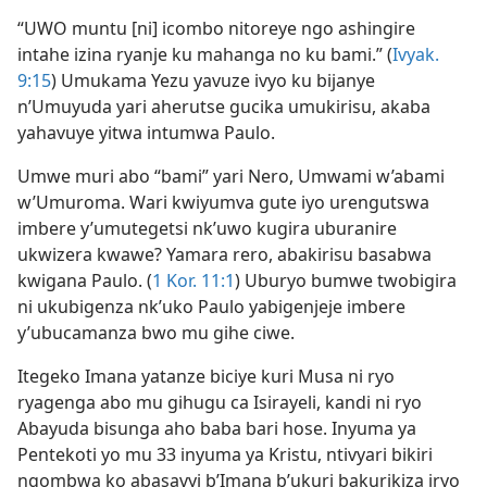
“UWO muntu [ni] icombo nitoreye ngo ashingire
intahe izina ryanje ku mahanga no ku bami.” (
Ivyak.
9:15
) Umukama Yezu yavuze ivyo ku bijanye
n’Umuyuda yari aherutse gucika umukirisu, akaba
yahavuye yitwa intumwa Paulo.
Umwe muri abo “bami” yari Nero, Umwami w’abami
w’Umuroma. Wari kwiyumva gute iyo urengutswa
imbere y’umutegetsi nk’uwo kugira uburanire
ukwizera kwawe? Yamara rero, abakirisu basabwa
kwigana Paulo. (
1 Kor. 11:1
) Uburyo bumwe twobigira
ni ukubigenza nk’uko Paulo yabigenjeje imbere
y’ubucamanza bwo mu gihe ciwe.
Itegeko Imana yatanze biciye kuri Musa ni ryo
ryagenga abo mu gihugu ca Isirayeli, kandi ni ryo
Abayuda bisunga aho baba bari hose. Inyuma ya
Pentekoti yo mu 33 inyuma ya Kristu, ntivyari bikiri
ngombwa ko abasavyi b’Imana b’ukuri bakurikiza iryo