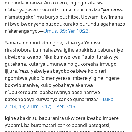
dutsinda imanza. Ariko rero, ingingo zifatwa
n’abanyagasembwa ntizituma inkuru nziza “yemerwa
n’amategeko” mu buryo bushitse. Ubwami bw’Imana
ni bwo bwonyene buzodukurako burundu agahahazo
n’akarenganyo.​—
Umus. 8:9;
Yer. 10:23
.
Yamara no muri kino gihe, izina rya Yehova
rirashobora kuninahazwa igihe abakirisu baburaniye
ukwizera kwabo. Nka kumwe kwa Paulo, turakwiye
gutekana, kutarya umunwa no gukoresha imvugo
ijijura. Yezu yabwiye abayoboke biwe ko bitari
ngombwa yuko ‘bimenyereza imbere y’igihe ingene
bokwiburaniye, kuko yobahaye akanwa
n’ubukerebutsi ababarwanya bose hamwe
batoshoboye kurwanya canke guhaririza.’​—
Luka
21:14, 15;
2 Tim. 3:12;
1 Pet. 3:15
.
Igihe abakirisu baburanira ukwizera kwabo imbere
y’abami, ba buramatari canke abandi bategetsi,