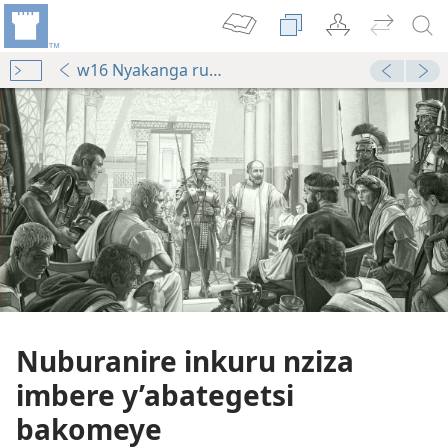
w16 Nyakanga rup. 14-16
Nuburanire inkuru nziza
imbere y’abategetsi
bakomeye