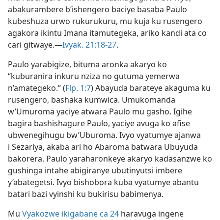
abakurambere b’ishengero baciye basaba Paulo
kubeshuza urwo rukurukuru, mu kuja ku rusengero
agakora ikintu Imana itamutegeka, ariko kandi ata co
cari gitwaye.​—
Ivyak. 21:18-27
.
Paulo yarabigize, bituma aronka akaryo ko
“kuburanira inkuru nziza no gutuma yemerwa
n’amategeko.” (
Flp. 1:7
) Abayuda barateye akaguma ku
rusengero, bashaka kumwica. Umukomanda
w’Umuroma yaciye atwara Paulo mu gasho. Igihe
bagira bashishagure Paulo, yaciye avuga ko afise
ubwenegihugu bw’Uburoma. Ivyo vyatumye ajanwa
i Sezariya, akaba ari ho Abaroma batwara Ubuyuda
bakorera. Paulo yaraharonkeye akaryo kadasanzwe ko
gushinga intahe abigiranye ubutinyutsi imbere
y’abategetsi. Ivyo bishobora kuba vyatumye abantu
batari bazi vyinshi ku bukirisu babimenya.
Mu
Vyakozwe ikigabane ca 24
haravuga ingene