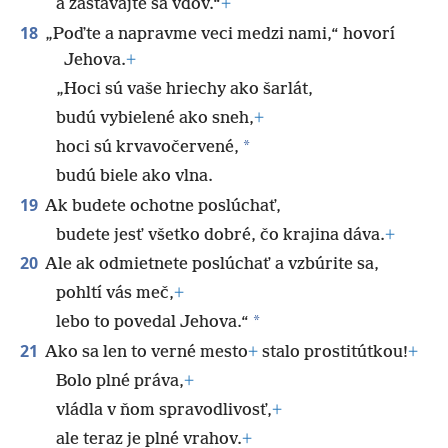
a zastávajte sa vdov.“
+
18
„Poďte a napravme veci medzi nami,“ hovorí
Jehova.
+
„Hoci sú vaše hriechy ako šarlát,
budú vybielené ako sneh,
+
*
hoci sú krvavočervené,
budú biele ako vlna.
19
Ak budete ochotne poslúchať,
budete jesť všetko dobré, čo krajina dáva.
+
20
Ale ak odmietnete poslúchať a vzbúrite sa,
pohltí vás meč,
+
*
lebo to povedal Jehova.“
21
Ako sa len to verné mesto
+
stalo prostitútkou!
+
Bolo plné práva,
+
vládla v ňom spravodlivosť,
+
ale teraz je plné vrahov.
+