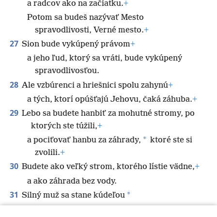
a radcov ako na začiatku.
+
Potom sa budeš nazývať Mesto
spravodlivosti, Verné mesto.
+
27
Sion bude vykúpený právom
+
a jeho ľud, ktorý sa vráti, bude vykúpený
spravodlivosťou.
28
Ale vzbúrenci a hriešnici spolu zahynú
+
a tých, ktorí opúšťajú Jehovu, čaká záhuba.
+
29
Lebo sa budete hanbiť za mohutné stromy, po
ktorých ste túžili,
+
*
a pociťovať hanbu za záhrady,
ktoré ste si
zvolili.
+
30
Budete ako veľký strom, ktorého lístie vädne,
+
a ako záhrada bez vody.
31
*
Silný muž sa stane kúdeľou
a jeho skutky iskrou.