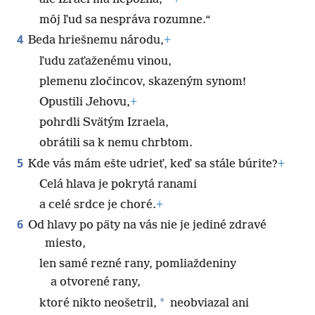
môj ľud sa nespráva rozumne.“
4
Beda hriešnemu národu,
+
ľudu zaťaženému vinou,
plemenu zločincov, skazeným synom!
Opustili Jehovu,
+
pohrdli Svätým Izraela,
obrátili sa k nemu chrbtom.
5
Kde vás mám ešte udrieť, keď sa stále búrite?
+
Celá hlava je pokrytá ranami
a celé srdce je choré.
+
6
Od hlavy po päty na vás nie je jediné zdravé
miesto,
len samé rezné rany, pomliaždeniny
a otvorené rany,
*
ktoré nikto neošetril,
neobviazal ani