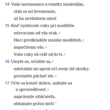
14
Vaše novmesiace a sviatky nenávidím,
stali sa mi bremenom,
už ho nevládzem niesť.
15
Keď vystierate ruky pri modlitbe,
odvraciam od vás zrak.
+
Hoci predkladáte mnoho modlitieb,
+
nepočúvam vás.
+
Vaše ruky sú celé od krvi.
+
16
Umyte sa, očistite sa,
+
odstráňte mi spred očí svoje zlé skutky,
prestaňte páchať zlo.
+
17
Učte sa konať dobro, usilujte sa
o spravodlivosť,
+
naprávajte utláčateľa,
*
obhajujte práva sirôt