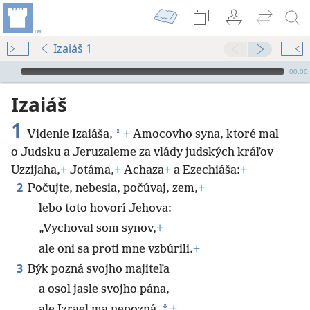
Izaiáš 1
Audio Player
00:00
Izaiáš
1
*
Videnie Izaiáša,
+
Amocovho syna, ktoré mal
o Judsku a Jeruzaleme za vlády judských kráľov
Uzzijaha,
+
Jotáma,
+
Achaza
+
a Ezechiáša:
+
2
Počujte, nebesia, počúvaj, zem,
+
lebo toto hovorí Jehova:
„Vychoval som synov,
+
ale oni sa proti mne vzbúrili.
+
3
Býk pozná svojho majiteľa
a osol jasle svojho pána,
*
ale Izrael ma nepozná,
+