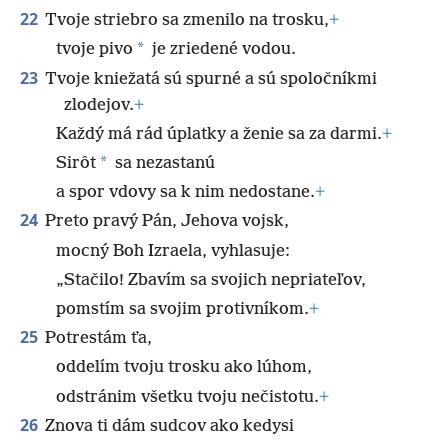
22
Tvoje striebro sa zmenilo na trosku,
+
*
tvoje pivo
je zriedené vodou.
23
Tvoje kniežatá sú spurné a sú spoločníkmi
zlodejov.
+
Každý má rád úplatky a ženie sa za darmi.
+
*
Sirôt
sa nezastanú
a spor vdovy sa k nim nedostane.
+
24
Preto pravý Pán, Jehova vojsk,
mocný Boh Izraela, vyhlasuje:
„Stačilo! Zbavím sa svojich nepriateľov,
pomstím sa svojim protivníkom.
+
25
Potrestám ťa,
oddelím tvoju trosku ako lúhom,
odstránim všetku tvoju nečistotu.
+
26
Znova ti dám sudcov ako kedysi