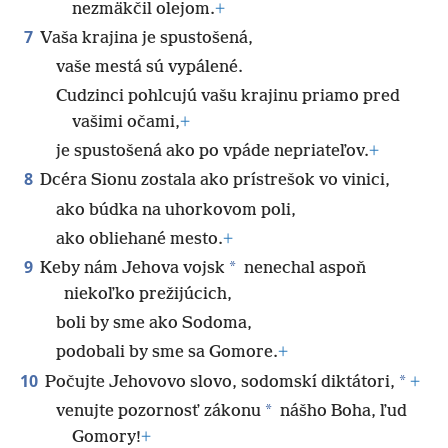
nezmäkčil olejom.
+
7
Vaša krajina je spustošená,
vaše mestá sú vypálené.
Cudzinci pohlcujú vašu krajinu priamo pred
vašimi očami,
+
je spustošená ako po vpáde nepriateľov.
+
8
Dcéra Sionu zostala ako prístrešok vo vinici,
ako búdka na uhorkovom poli,
ako obliehané mesto.
+
9
*
Keby nám Jehova vojsk
nenechal aspoň
niekoľko prežijúcich,
boli by sme ako Sodoma,
podobali by sme sa Gomore.
+
10
*
Počujte Jehovovo slovo, sodomskí diktátori,
+
*
venujte pozornosť zákonu
nášho Boha, ľud
Gomory!
+