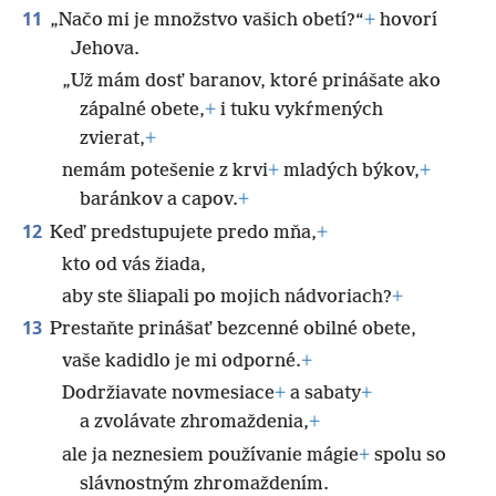
11
„Načo mi je množstvo vašich obetí?“
+
hovorí
Jehova.
„Už mám dosť baranov, ktoré prinášate ako
zápalné obete,
+
i tuku vykŕmených
zvierat,
+
nemám potešenie z krvi
+
mladých býkov,
+
baránkov a capov.
+
12
Keď predstupujete predo mňa,
+
kto od vás žiada,
aby ste šliapali po mojich nádvoriach?
+
13
Prestaňte prinášať bezcenné obilné obete,
vaše kadidlo je mi odporné.
+
Dodržiavate novmesiace
+
a sabaty
+
a zvolávate zhromaždenia,
+
ale ja neznesiem používanie mágie
+
spolu so
slávnostným zhromaždením.