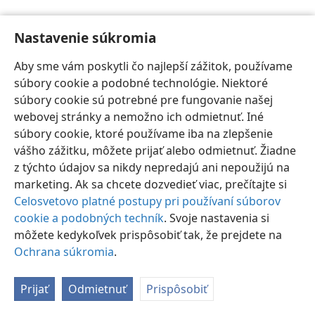
Nastavenie súkromia
Aby sme vám poskytli čo najlepší zážitok, používame
súbory cookie a podobné technológie. Niektoré
Slovenčina
Nastavenia
súbory cookie sú potrebné pre fungovanie našej
Copyright
© 2026 Watch Tower Bible and Tract Society of Pennsylvania
webovej stránky a nemožno ich odmietnuť. Iné
Podmienky používania
Ochrana súkromia
Nastavenie súkromia
súbory cookie, ktoré používame iba na zlepšenie
Prihlásiť sa
JW.ORG
vášho zážitku, môžete prijať alebo odmietnuť. Žiadne
z týchto údajov sa nikdy nepredajú ani nepoužijú na
marketing. Ak sa chcete dozvedieť viac, prečítajte si
Celosvetovo platné postupy pri používaní súborov
cookie a podobných techník
. Svoje nastavenia si
môžete kedykoľvek prispôsobiť tak, že prejdete na
Ochrana súkromia
.
Prijať
Odmietnuť
Prispôsobiť