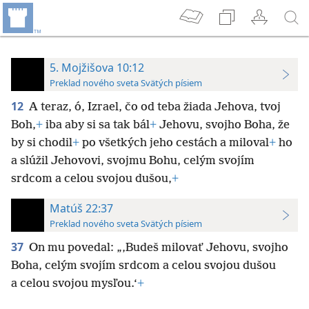
5. Mojžišova 10:12
Preklad nového sveta Svätých písiem
12
A teraz, ó, Izrael, čo od teba žiada Jehova, tvoj
Boh,
+
iba aby si sa tak bál
+
Jehovu, svojho Boha, že
by si chodil
+
po všetkých jeho cestách a miloval
+
ho
a slúžil Jehovovi, svojmu Bohu, celým svojím
srdcom a celou svojou dušou,
+
Matúš 22:37
Preklad nového sveta Svätých písiem
37
On mu povedal: „‚Budeš milovať Jehovu, svojho
Boha, celým svojím srdcom a celou svojou dušou
a celou svojou mysľou.‘
+