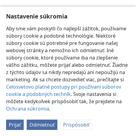
Nastavenie súkromia
Aby sme vám poskytli čo najlepší zážitok, používame
súbory cookie a podobné technológie. Niektoré
Slovenčina
Nastavenia
súbory cookie sú potrebné pre fungovanie našej
Copyright
© 2026 Watch Tower Bible and Tract Society of Pennsylvania
webovej stránky a nemožno ich odmietnuť. Iné
Podmienky používania
Ochrana súkromia
Nastavenie súkromia
súbory cookie, ktoré používame iba na zlepšenie
Prihlásiť sa
JW.ORG
vášho zážitku, môžete prijať alebo odmietnuť. Žiadne
z týchto údajov sa nikdy nepredajú ani nepoužijú na
marketing. Ak sa chcete dozvedieť viac, prečítajte si
Celosvetovo platné postupy pri používaní súborov
cookie a podobných techník
. Svoje nastavenia si
môžete kedykoľvek prispôsobiť tak, že prejdete na
Ochrana súkromia
.
Prijať
Odmietnuť
Prispôsobiť