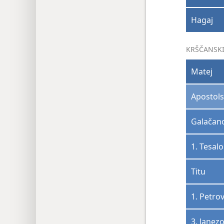
Hagaj
KRŠČANSKI
Matej
Apostols
Galača
1. Tesal
Titu
1. Petro
3. Janez