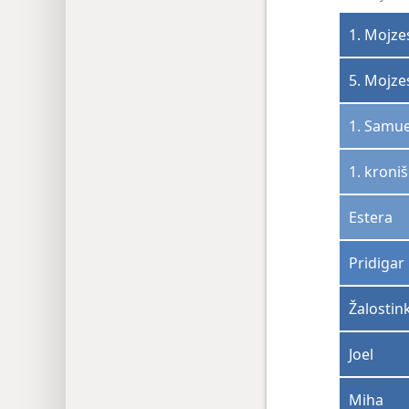
1. Mojze
5. Mojze
1. Samu
1. kroni
Estera
Pridigar
Žalostin
Joel
Miha