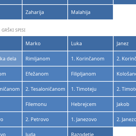
Zaharija
Malahija
 GRŠKI SPISI
Marko
Luka
Janez
ka dela
Rimljanom
1. Korinčanom
2. Kori
nom
Efežanom
Filipljanom
Kološa
oničanom
2. Tesaloničanom
1. Timoteju
2. Timot
Filemonu
Hebrejcem
Jakob
vo
2. Petrovo
1. Janezovo
2. Janez
ovo
Juda
Razodetje