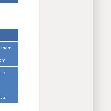
nčanom
nom
eju
ovo