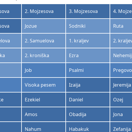
sova
2. Mojzesova
3. Mojzesova
4. Mojz
sova
Jozue
Sodniki
Ruta
elova
2. Samuelova
1. kraljev
2. kralje
ška
2. kroniška
Ezra
Nehemij
Job
Psalmi
Pregovo
Visoka pesem
Izaija
Jeremija
ke
Ezekiel
Daniel
Ozej
Amos
Obadija
Jona
Nahum
Habakuk
Zefanija