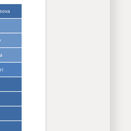
esova
v
a
ri