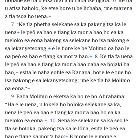
6
hobane ke tla u etsa ntat’a lichaba tse ngata.
Ke tla
u atisa haholo, ke etse hore u be lichaba, ’me marena
a tla tsoa ho uena.
+
7
“Ke tla phetha selekane sa ka pakeng tsa ka le
uena
+
le peō ea hao e tlang ka mor’a hao ho ea ka
meloko ea eona bakeng sa selekane ho isa nakong e
sa lekanyetsoang,
+
e le hore ke be Molimo oa hao le
8
oa peō ea hao e tlang ka mor’a hao.
+
Ke tla fa uena
le peō ea hao e tlang ka mor’a hao naha ea bojaki ba
hao,
+
esita le naha eohle ea Kanana, hore le e rue ho
isa nakong e sa lekanyetsoang; ’me ke tla ba Molimo
oa eona.”
+
9
Eaba Molimo o eketsa ka ho re ho Abrahama:
“Ha e le uena, u lokela ho boloka selekane sa ka,
uena le peō ea hao e tlang ka mor’a hao ho ea ka
10
meloko ea eona.
+
Sena ke selekane sa ka seo le
tla se boloka, pakeng tsa ka le lōna, esita le peō ea
hao e tlang ka mor’a hao:
+
E mong le e mong e