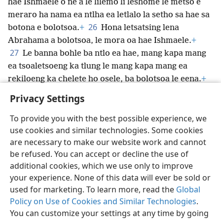
hae Ishmaele o ne a le lilemo li leshome le metso e
meraro ha nama ea ntlha ea letlalo la setho sa hae sa
26
botona e bolotsoa.
+
Hona letsatsing lena
Abrahama a bolotsoa, le mora oa hae Ishmaele.
+
27
Le banna bohle ba ntlo ea hae, mang kapa mang
ea tsoaletsoeng ka tlung le mang kapa mang ea
rekiloeng ka chelete ho osele, ba bolotsoa le eena.
+
Privacy Settings
To provide you with the best possible experience, we
use cookies and similar technologies. Some cookies
Sesotho (Lesotho)
Romela
Ikhethele
are necessary to make our website work and cannot
Copyright
© 2026 Watch Tower Bible and Tract Society of Pennsylvania
be refused. You can accept or decline the use of
Melao ea Tšebeliso
Tumellano ea ho Boloka Lekunutu
Privacy Settings
Kena
JW.ORG
additional cookies, which we use only to improve
your experience. None of this data will ever be sold or
used for marketing. To learn more, read the
Global
Policy on Use of Cookies and Similar Technologies
.
You can customize your settings at any time by going