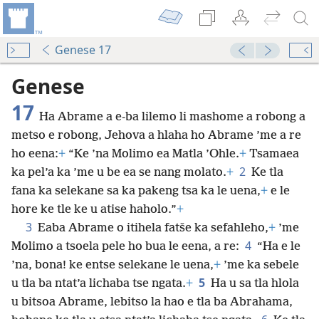
Genese 17
Genese
17
Ha Abrame a e-ba lilemo li mashome a robong a
metso e robong, Jehova a hlaha ho Abrame ’me a re
ho eena:
+
“Ke ’na Molimo ea Matla
’Ohle.
+
Tsamaea
2
ka pel’a ka ’me u be ea se nang molato.
+
Ke tla
fana ka selekane sa ka pakeng tsa ka le uena,
+
e le
hore ke tle ke u atise haholo.”
+
3
Eaba Abrame o itihela fatše ka sefahleho,
+
’me
4
Molimo a tsoela pele ho bua le eena, a re:
“Ha e le
’na, bona! ke entse selekane le uena,
+
’me ka sebele
5
u tla ba ntat’a lichaba tse ngata.
+
Ha u sa tla hlola
u bitsoa Abrame, lebitso la hao e tla ba Abrahama,