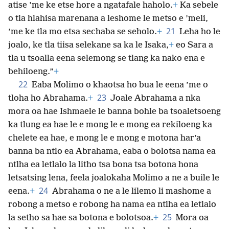
atise ’me ke etse hore a ngatafale haholo.
+
Ka sebele
o tla hlahisa marenana a leshome le metso e ’meli,
21
’me ke tla mo etsa sechaba se seholo.
+
Leha ho le
joalo, ke tla tiisa selekane sa ka le Isaka,
+
eo Sara a
tla u tsoalla eena selemong se tlang ka nako ena e
behiloeng.”
+
22
Eaba Molimo o khaotsa ho bua le eena ’me o
23
tloha ho Abrahama.
+
Joale Abrahama a nka
mora oa hae Ishmaele le banna bohle ba tsoaletsoeng
ka tlung ea hae le e mong le e mong ea rekiloeng ka
chelete ea hae, e mong le e mong e motona har’a
banna ba ntlo ea Abrahama, eaba o bolotsa nama ea
ntlha ea letlalo la litho tsa bona tsa botona hona
letsatsing lena, feela joalokaha Molimo a ne a buile le
24
eena.
+
Abrahama o ne a le lilemo li mashome a
robong a metso e robong ha nama ea ntlha ea letlalo
25
la setho sa hae sa botona e bolotsoa.
+
Mora oa