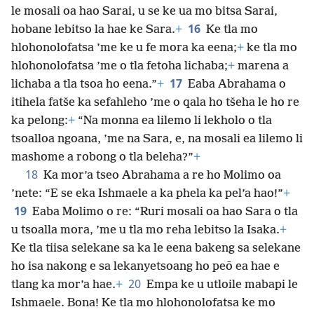
le mosali oa hao Sarai, u se ke ua mo bitsa Sarai,
16
hobane lebitso la hae ke Sara.
+
Ke tla mo
hlohonolofatsa ’me ke u fe mora ka eena;
+
ke tla mo
hlohonolofatsa ’me o tla fetoha lichaba;
+
marena a
17
lichaba a tla tsoa ho eena.”
+
Eaba Abrahama o
itihela fatše ka sefahleho ’me o qala ho tšeha le ho re
ka pelong:
+
“Na monna ea lilemo li lekholo o tla
tsoalloa ngoana, ’me na Sara, e, na mosali ea lilemo li
mashome a robong o tla beleha?”
+
18
Ka mor’a tseo Abrahama a re ho Molimo oa
’nete: “E se eka Ishmaele a ka phela ka pel’a hao!”
+
19
Eaba Molimo o re: “Ruri mosali oa hao Sara o tla
u tsoalla mora, ’me u tla mo reha lebitso la Isaka.
+
Ke tla tiisa selekane sa ka le eena bakeng sa selekane
ho isa nakong e sa lekanyetsoang ho peō ea hae e
20
tlang ka mor’a hae.
+
Empa ke u utloile mabapi le
Ishmaele. Bona! Ke tla mo
hlohonolofatsa ke mo