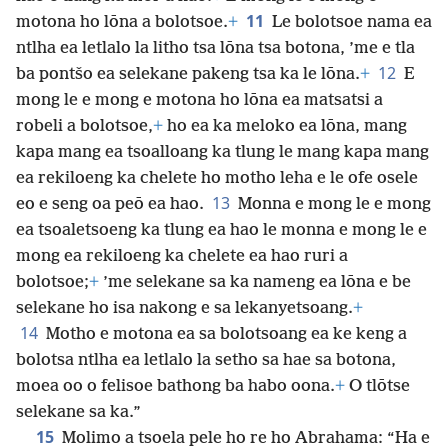
11
motona ho lōna a bolotsoe.
+
Le bolotsoe nama ea
ntlha ea letlalo la litho tsa lōna tsa botona, ’me e tla
12
ba pontšo ea selekane pakeng tsa ka le lōna.
+
E
mong le e mong e motona ho lōna ea matsatsi a
robeli a bolotsoe,
+
ho ea ka meloko ea lōna, mang
kapa mang ea tsoalloang ka tlung le mang kapa mang
ea rekiloeng ka chelete ho motho leha e le ofe osele
13
eo e seng oa peō ea hao.
Monna e mong le e mong
ea tsoaletsoeng ka tlung ea hao le monna e mong le e
mong ea rekiloeng ka chelete ea hao ruri a
bolotsoe;
+
’me selekane sa ka nameng ea lōna e be
selekane ho isa nakong e sa lekanyetsoang.
+
14
Motho e motona ea sa bolotsoang ea ke keng a
bolotsa ntlha ea letlalo la setho sa hae sa botona,
moea oo o felisoe bathong ba habo oona.
+
O tlōtse
selekane sa ka.”
15
Molimo a tsoela pele ho re ho Abrahama: “Ha e