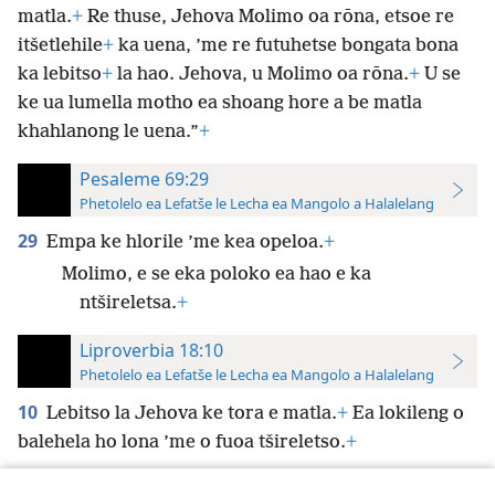
matla.
+
Re thuse, Jehova Molimo oa rōna, etsoe re
itšetlehile
+
ka uena, ’me re futuhetse bongata bona
ka lebitso
+
la hao. Jehova, u Molimo oa rōna.
+
U se
ke ua lumella motho ea shoang hore a be matla
khahlanong le uena.”
+
Pesaleme 69:29
Phetolelo ea Lefatše le Lecha ea Mangolo a Halalelang
29
Empa ke hlorile ’me kea opeloa.
+
Molimo, e se eka poloko ea hao e ka
ntšireletsa.
+
Liproverbia 18:10
Phetolelo ea Lefatše le Lecha ea Mangolo a Halalelang
10
Lebitso la Jehova ke tora e matla.
+
Ea lokileng o
balehela ho lona ’me o fuoa tšireletso.
+