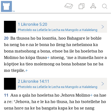
1 Likronike 5:20
Phetolelo ea Lefatše le Lecha ea Mangolo a Halalelang
20
Ba thusoa ho ba loantša, hoo Bahagare le bohle
ba neng ba e-na le bona ho ileng ha nehelanoa ka
bona matsohong a bona, etsoe ba ile ba hoeletsa ho
Molimo ho kōpa thuso
+
ntoeng, ’me a itumella hore a
kōptjoe ka tieo molemong oa bona hobane ba ne ba
mo tšepile.
+
2 Likronike 14:11
Phetolelo ea Lefatše le Lecha ea Mangolo a Halalelang
11
Asa a qala ho hoeletsa ho Jehova Molimo
+
oa hae
a re: “Jehova, ha e le ka ho thusa, ha ho tsotellehe ho
uena hore na ke ba bangata kapa ke ba se nang