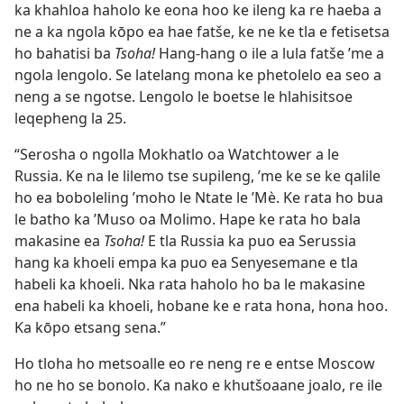
ka khahloa haholo ke eona hoo ke ileng ka re haeba a
ne a ka ngola kōpo ea hae fatše, ke ne ke tla e fetisetsa
ho bahatisi ba
Tsoha!
Hang-hang o ile a lula fatše ’me a
ngola lengolo. Se latelang mona ke phetolelo ea seo a
neng a se ngotse. Lengolo le boetse le hlahisitsoe
leqepheng la 25.
“Serosha o ngolla Mokhatlo oa Watchtower a le
Russia. Ke na le lilemo tse supileng, ’me ke se ke qalile
ho ea boboleling ’moho le Ntate le ’Mè. Ke rata ho bua
le batho ka ’Muso oa Molimo. Hape ke rata ho bala
makasine ea
Tsoha!
E tla Russia ka puo ea Serussia
hang ka khoeli empa ka puo ea Senyesemane e tla
habeli ka khoeli. Nka rata haholo ho ba le makasine
ena habeli ka khoeli, hobane ke e rata hona, hona hoo.
Ka kōpo etsang sena.”
Ho tloha ho metsoalle eo re neng re e entse Moscow
ho ne ho se bonolo. Ka nako e khutšoaane joalo, re ile