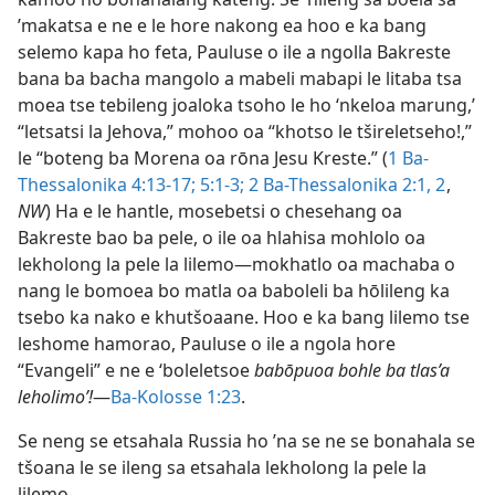
’makatsa e ne e le hore nakong ea hoo e ka bang
selemo kapa ho feta, Pauluse o ile a ngolla Bakreste
bana ba bacha mangolo a mabeli mabapi le litaba tsa
moea tse tebileng joaloka tsoho le ho ‘nkeloa marung,’
“letsatsi la Jehova,” mohoo oa “khotso le tšireletseho!,”
le “boteng ba Morena oa rōna Jesu Kreste.” (
1 Ba-
Thessalonika 4:13-17;
5:1-3;
2 Ba-Thessalonika 2:1, 2
,
NW
) Ha e le hantle, mosebetsi o chesehang oa
Bakreste bao ba pele, o ile oa hlahisa mohlolo oa
lekholong la pele la lilemo—mokhatlo oa machaba o
nang le bomoea bo matla oa baboleli ba hōlileng ka
tsebo ka nako e khutšoaane. Hoo e ka bang lilemo tse
leshome hamorao, Pauluse o ile a ngola hore
“Evangeli” e ne e ‘boleletsoe
babōpuoa bohle ba tlas’a
leholimo’!
—
Ba-Kolosse 1:23
.
Se neng se etsahala Russia ho ’na se ne se bonahala se
tšoana le se ileng sa etsahala lekholong la pele la
lilemo.