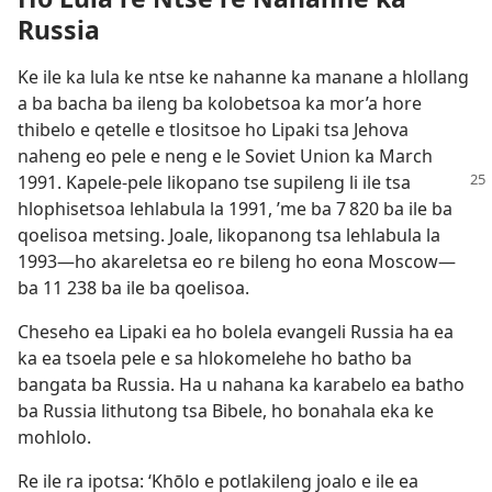
Russia
Ke ile ka lula ke ntse ke nahanne ka manane a hlollang
a ba bacha ba ileng ba kolobetsoa ka mor’a hore
thibelo e qetelle e tlositsoe ho Lipaki tsa Jehova
naheng eo pele e neng e le Soviet Union ka March
1991. Kapele-pele likopano tse
supileng li ile tsa
hlophisetsoa lehlabula la 1991, ’me ba 7 820 ba ile ba
qoelisoa metsing. Joale, likopanong tsa lehlabula la
1993—ho akareletsa eo re bileng ho eona Moscow—
ba 11 238 ba ile ba qoelisoa.
Cheseho ea Lipaki ea ho bolela evangeli Russia ha ea
ka ea tsoela pele e sa hlokomelehe ho batho ba
bangata ba Russia. Ha u nahana ka karabelo ea batho
ba Russia lithutong tsa Bibele, ho bonahala eka ke
mohlolo.
Re ile ra ipotsa: ‘Khōlo e potlakileng joalo e ile ea