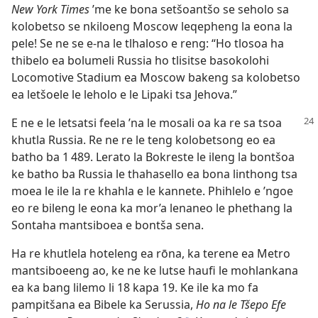
New York Times
’me ke bona setšoantšo se seholo sa
kolobetso se nkiloeng Moscow leqepheng la eona la
pele! Se ne se e-na le tlhaloso e reng: “Ho tlosoa ha
thibelo ea bolumeli Russia ho tlisitse basokolohi
Locomotive Stadium ea Moscow bakeng sa kolobetso
ea letšoele le leholo e le Lipaki tsa Jehova.”
E ne e le letsatsi feela ’na le mosali oa ka re sa tsoa
khutla Russia. Re ne re le teng kolobetsong eo ea
batho ba 1 489. Lerato la Bokreste le ileng la bontšoa
ke batho ba Russia le thahasello ea bona linthong tsa
moea le ile la re khahla e le kannete. Phihlelo e ’ngoe
eo re bileng le eona ka mor’a lenaneo le phethang la
Sontaha mantsiboea e bontša sena.
Ha re khutlela hoteleng ea rōna, ka terene ea Metro
mantsiboeeng ao, ke ne ke lutse haufi le mohlankana
ea ka bang lilemo li 18 kapa 19. Ke ile ka mo fa
pampitšana ea Bibele ka Serussia,
Ho na le Tšepo Efe