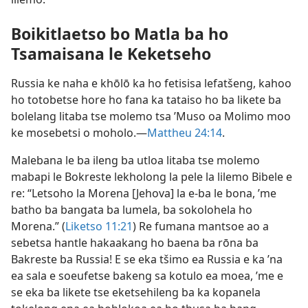
Boikitlaetso bo Matla ba ho
Tsamaisana le Keketseho
Russia ke naha e khōlō ka ho fetisisa lefatšeng, kahoo
ho totobetse hore ho fana ka tataiso ho ba likete ba
bolelang litaba tse molemo tsa ’Muso oa Molimo moo
ke mosebetsi o moholo.—
Mattheu 24:14
.
Malebana le ba ileng ba utloa litaba tse molemo
mabapi le Bokreste lekholong la pele la lilemo Bibele e
re: “Letsoho la Morena [Jehova] la e-ba le bona, ’me
batho ba bangata ba lumela, ba sokolohela ho
Morena.” (
Liketso 11:21
) Re fumana mantsoe ao a
sebetsa hantle hakaakang ho baena ba rōna ba
Bakreste ba Russia! E se eka tšimo ea Russia e ka ’na
ea sala e soeufetse bakeng sa kotulo ea moea, ’me e
se eka ba likete tse eketsehileng ba ka kopanela