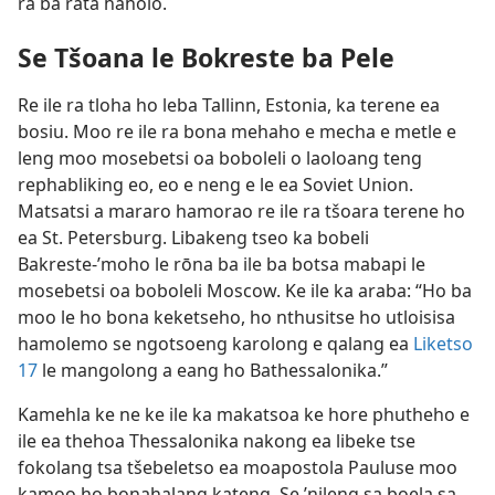
ra ba rata haholo.
Se Tšoana le Bokreste ba Pele
Re ile ra tloha ho leba Tallinn, Estonia, ka terene ea
bosiu. Moo re ile ra bona mehaho e mecha e metle e
leng moo mosebetsi oa boboleli o laoloang teng
rephabliking eo, eo e neng e le ea Soviet Union.
Matsatsi a mararo hamorao re ile ra tšoara terene ho
ea St. Petersburg. Libakeng tseo ka bobeli
Bakreste-’moho le rōna ba ile ba botsa mabapi le
mosebetsi oa boboleli Moscow. Ke ile ka araba: “Ho ba
moo le ho bona keketseho, ho nthusitse ho utloisisa
hamolemo se ngotsoeng karolong e qalang ea
Liketso
17
le mangolong a eang ho Bathessalonika.”
Kamehla ke ne ke ile ka makatsoa ke hore phutheho e
ile ea thehoa Thessalonika nakong ea libeke tse
fokolang tsa tšebeletso ea moapostola Pauluse moo
kamoo ho bonahalang kateng. Se ’nileng sa boela sa