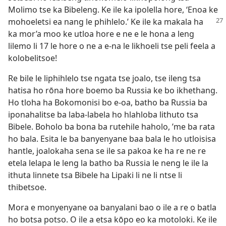
Molimo tse ka Bibeleng. Ke ile ka ipolella hore, ‘Enoa ke
mohoeletsi ea nang le phihlelo.’ Ke ile
ka makala ha
ka mor’a moo ke utloa hore e ne e le hona a leng
lilemo li 17 le hore o ne a e-na le likhoeli tse peli feela a
kolobelitsoe!
Re bile le liphihlelo tse ngata tse joalo, tse ileng tsa
hatisa ho rōna hore boemo ba Russia ke bo ikhethang.
Ho tloha ha Bokomonisi bo e-oa, batho ba Russia ba
iponahalitse ba laba-labela ho hlahloba lithuto tsa
Bibele. Boholo ba bona ba rutehile haholo, ’me ba rata
ho bala. Esita le ba banyenyane baa bala le ho utloisisa
hantle, joalokaha sena se ile sa pakoa ke ha re ne re
etela lelapa le leng la batho ba Russia le neng le ile la
ithuta linnete tsa Bibele ha Lipaki li ne li ntse li
thibetsoe.
Mora e monyenyane oa banyalani bao o ile a re o batla
ho botsa potso. O ile a etsa kōpo eo ka motoloki. Ke ile