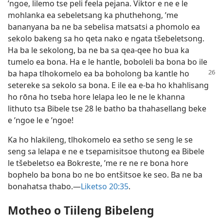
’ngoe, lilemo tse peli feela pejana. Viktor e ne e le
mohlanka ea sebeletsang ka phuthehong, ’me
bananyana ba ne ba sebelisa matsatsi a phomolo ea
sekolo bakeng sa ho qeta nako e ngata tšebeletsong.
Ha ba le sekolong, ba ne ba sa qea-qee ho bua ka
tumelo ea bona. Ha e le hantle, boboleli ba bona bo ile
ba hapa tlhokomelo ea
ba boholong ba kantle ho
setereke sa sekolo sa bona. E ile ea e-ba ho khahlisang
ho rōna ho tseba hore lelapa leo le ne le khanna
lithuto tsa Bibele tse 28 le batho ba thahasellang beke
e ’ngoe le e ’ngoe!
Ka ho hlakileng, tlhokomelo ea setho se seng le se
seng sa lelapa e ne e tsepamisitsoe thutong ea Bibele
le tšebeletso ea Bokreste, ’me re ne re bona hore
bophelo ba bona bo ne bo entšitsoe ke seo. Ba ne ba
bonahatsa thabo.—
Liketso 20:35
.
Motheo o Tiileng Bibeleng