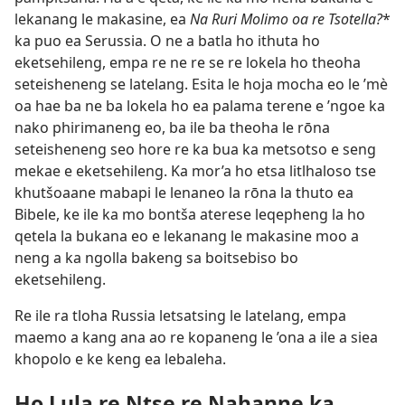
lekanang le makasine, ea
Na Ruri Molimo oa re Tsotella?
*
ka puo ea Serussia. O ne a batla ho ithuta ho
eketsehileng, empa re ne re se re lokela ho theoha
seteisheneng se latelang. Esita le hoja mocha eo le ’mè
oa hae ba ne ba lokela ho ea palama terene e ’ngoe ka
nako phirimaneng eo, ba ile ba theoha le rōna
seteisheneng seo hore re ka bua ka metsotso e seng
mekae e eketsehileng. Ka mor’a ho etsa litlhaloso tse
khutšoaane mabapi le lenaneo la rōna la thuto ea
Bibele, ke ile ka mo bontša aterese leqepheng la ho
qetela la bukana eo e lekanang le makasine moo a
neng a ka ngolla bakeng sa boitsebiso bo
eketsehileng.
Re ile ra tloha Russia letsatsing le latelang, empa
maemo a kang ana ao re kopaneng le ’ona a ile a siea
khopolo e ke keng ea lebaleha.
Ho Lula re Ntse re Nahanne ka