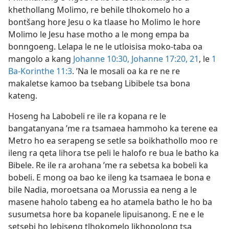
khethollang Molimo, re behile tlhokomelo ho a
bontšang hore Jesu o ka tlaase ho Molimo le hore
Molimo le Jesu hase motho a le mong empa ba
bonngoeng. Lelapa le ne le utloisisa moko-taba oa
mangolo a kang
Johanne 10:30,
Johanne 17:20, 21
, le
1
Ba-Korinthe 11:3
. ’Na le mosali oa ka re ne re
makaletse kamoo ba tsebang Libibele tsa bona
kateng.
Hoseng ha Labobeli re ile ra kopana re le
bangatanyana ’me ra tsamaea hammoho ka terene ea
Metro ho ea serapeng se setle sa boikhathollo moo re
ileng ra qeta lihora tse peli le halofo re bua le batho ka
Bibele. Re ile ra arohana ’me ra sebetsa ka bobeli ka
bobeli. E mong oa bao ke ileng ka tsamaea le bona e
bile Nadia, moroetsana oa Morussia ea neng a le
masene haholo tabeng ea ho atamela batho le ho ba
susumetsa hore ba kopanele lipuisanong. E ne e le
setsebi ho lebiseng tlhokomelo likhopolong tsa