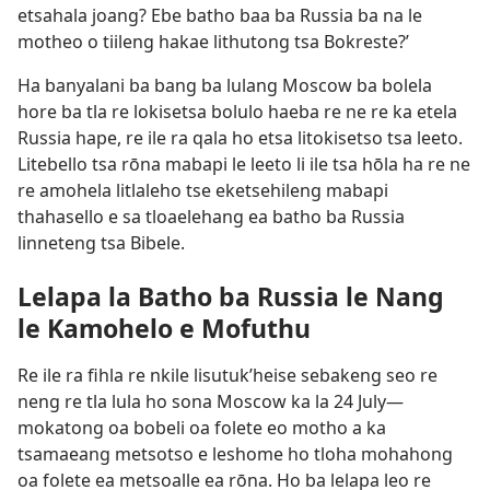
etsahala joang? Ebe batho baa ba Russia ba na le
motheo o tiileng hakae lithutong tsa Bokreste?’
Ha banyalani ba bang ba lulang Moscow ba bolela
hore ba tla re lokisetsa bolulo haeba re ne re ka etela
Russia hape, re ile ra qala ho etsa litokisetso tsa leeto.
Litebello tsa rōna mabapi le leeto li ile tsa hōla ha re ne
re amohela litlaleho tse eketsehileng mabapi
thahasello e sa tloaelehang ea batho ba Russia
linneteng tsa Bibele.
Lelapa la Batho ba Russia le Nang
le Kamohelo e Mofuthu
Re ile ra fihla re nkile lisutuk’heise sebakeng seo re
neng re tla lula ho sona Moscow ka la 24 July—
mokatong oa bobeli oa folete eo motho a ka
tsamaeang metsotso e leshome ho tloha mohahong
oa folete ea metsoalle ea rōna. Ho ba lelapa leo re