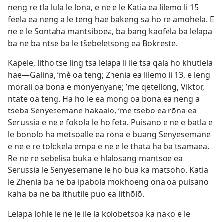
neng re tla lula le lona, e ne e le Katia ea lilemo li 15
feela ea neng a le teng hae bakeng sa ho re amohela. E
ne e le Sontaha mantsiboea, ba bang kaofela ba lelapa
ba ne ba ntse ba le tšebeletsong ea Bokreste.
Kapele, litho tse ling tsa lelapa li ile tsa qala ho khutlela
hae—Galina, ’mè oa teng; Zhenia ea lilemo li 13, e leng
morali oa bona e monyenyane; ’me qetellong, Viktor,
ntate oa teng. Ha ho le ea mong oa bona ea neng a
tseba Senyesemane hakaalo, ’me tsebo ea rōna ea
Serussia e ne e fokola le ho feta. Puisano e ne e batla e
le bonolo ha metsoalle ea rōna e buang Senyesemane
e ne e re tolokela empa e ne e le thata ha ba tsamaea.
Re ne re sebelisa buka e hlalosang mantsoe ea
Serussia le Senyesemane le ho bua ka matsoho. Katia
le Zhenia ba ne ba ipabola mokhoeng ona oa puisano
kaha ba ne ba ithutile puo ea lithōlō.
Lelapa lohle le ne le ile la kolobetsoa ka nako e le