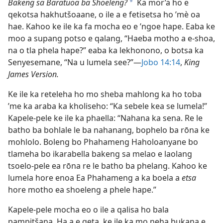
Bakeng sa Baratuoa ba Shoeleng?
Ka mor’a ho e
a
qekotsa hakhutšoaane, o ile a e fetisetsa ho ’mè oa
hae. Kahoo ke ile ka fa mocha eo e ’ngoe hape. Eaba ke
moo a supang potso e qalang, “Haeba motho a e-shoa,
na o tla phela hape?” eaba ka lekhonono, o botsa ka
Senyesemane, “Na u lumela see?”—
Jobo 14:14
,
King
James Version.
Ke ile ka reteleha ho mo sheba mahlong ka ho toba
’me ka araba ka kholiseho: “Ka sebele kea se lumela!”
Kapele-pele ke ile ka phaella: “Nahana ka sena. Re le
batho ba bohlale le ba nahanang, bophelo ba rōna ke
mohlolo. Boleng bo Phahameng Haholoanyane bo
tlameha bo ikarabella bakeng sa melao e laolang
tsoelo-pele ea rōna re le batho ba phelang. Kahoo ke
lumela hore enoa Ea Phahameng a ka boela a
etsa
hore motho ea shoeleng a phele hape.”
Kapele-pele mocha eo o ile a qalisa ho bala
pampitšana. Ha a e qeta, ke ile ka mo neha bukana e