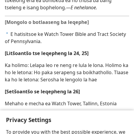
tokelong ena ea bohlokoa ea ho thusa ba bang
tseleng e isang bophelong.
—E nehelanoe.
[Mongolo o botlaaseng ba leqephe]
E hatisitsoe ke Watch Tower Bible and Tract Society
a
of Pennsylvania.
[Litšoantšo tse leqepheng la 24, 25]
Ka holimo: Lelapa leo re neng re lula le lona. Holimo ka
ho le letona: Ho paka serapeng sa boikhathollo. Tlaase
ka ho le letona: Serosha le lengolo la hae
[Setšoantšo se leqepheng la 26]
Mehaho e mecha ea Watch Tower, Tallinn, Estonia
Privacy Settings
To provide you with the best possible experience, we