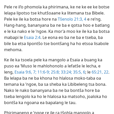
Pele re il’o phomola ka phirimana, ke ne ke ee ke botse
lelapa lipotso tse khutšoaane ka litemana tsa Bibele.
Pele ke ile ka botsa hore na
Tšenolo 21:3, 4
e re’ng.
Hang-hang, bananyana ba ne ba e qotsa hoo e batlang
e le ka nako e le ’ngoe. Ka mor’a moo ke ile ka ba botsa
mabapi le
Esaia 2:4
. Le eona eo ba ne ba e tseba, ba
bile ba etsa lipontšo tse bontšang ha ho etsoa lisabole
mehoma.
Ke ile ka tsoela pele ka mangolo a Esaia a buang ka
puso ea ’Muso le mahlohonolo a lefatše le lecha, e
leng,
Esaia 9:6, 7;
11:6-9;
25:8;
33:24;
35:5, 6
; le
65:21, 22
.
Ba lelapa ba ne ba khona ho hlalosa moko-taba oa
temana ka ’ngoe, ba sa sheba ka Libibeleng tsa bona.
Nako le nako bananyana ba ne ba bontša hore ba
tseba lengolo ka ho le hlalosa ka matsoho, joaloka ho
bontša ka ngoana ea bapalang le tau.
Phirimaneng e ’ngoe re ile ra tšohla mangolo a