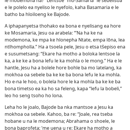
le modemona na?” Lentsoe “mo-Samaria” le sebelisoa
e le polelo ea nyeliso le nyefolo, kaha Basamaria e le
batho ba hloiloeng ke Bajode.
A iphapanyetsa thohako ea bona e nyelisang ea hore
ke Mosamaria, Jesu oa arabela: “’Na ha ke na
modemona, ke mpa ke hlonepha Ntate, empa lōna, lea
ntlhompholla.” Ha a tsoela pele, Jesu o etsa tšepiso ena
e susumetsang: “Ekare ha motho a boloka lentsoe la
ka, a ke ke a bona lefu le ka mohla o le mong.” Ha e le
hantle, Jesu ha a bolele hore bohle ba mo latelang, ka
mokhoa oa sebele ba ke ke ba bona lefu le ka mohla.
Ho e-na le hoo, o bolela hore le ka mohla ba ke ke ba
bona timetso ea ka ho sa feleng, kapa “lefu la bobeli,”
leo ho seng tsoho ho lona.
Leha ho le joalo, Bajode ba nka mantsoe a Jesu ka
mokhoa oa sebele. Kahoo, ba re: “Joale, rea tseba
hobane u na le modemona; Abrahama o shoele, le
bona baprofeta; ’me uena u re: Ekare ha motho a