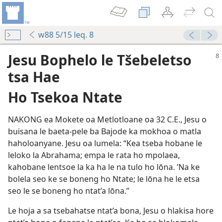
w88 5/15 leq. 8
Jesu Bophelo le Tšebeletso
tsa Hae
Ho Tsekoa Ntate
NAKONG ea Mokete oa Metlotloane oa 32 C.E., Jesu o
buisana le baeta-pele ba Bajode ka mokhoa o matla
haholoanyane. Jesu oa lumela: “Kea tseba hobane le
leloko la Abrahama; empa le rata ho mpolaea,
Diabolose?
kahobane lentsoe la ka ha le na tulo ho lōna. ’Na ke
bolela seo ke se boneng ho Ntate; le lōna he le etsa
ae
seo le se boneng ho ntat’a lōna.”
 Ithutoang)—2016
Le hoja a sa tsebahatse ntat’a bona, Jesu o hlakisa hore
012