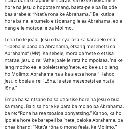
ntat’a bona o fapane le ntat’ae. Ka ho se hlokomele
hore na Jesu o hopotse mang, baeta-pele ba Bajode
baa arabela: “Ntat’a rōna ke Abrahama.” Ba ikutloa
hore ba na le tumelo e tšoanang le ea Abrahama, eo e
neng e le motsoalle oa Molimo.
Leha ho le joalo, Jesu o ba nyarosa ka karabelo ena:
“Haeba le bana ba Abrahama, etsang mesebetsi ea
Abrahama” (
NW
). Ka sebele, mora oa ’nete o etsisa
ntat’ae. Jesu o re: “Athe joale le rata ho mpolaea, ’na ke
leng motho ea le boleletseng ’nete, eo ke e utloileng
ho Molimo; Abrahama ha a ka a etsa hona.” Kahoo
Jesu o boela a re: “Lōna, le etsa mesebetsi ea ntat’a
lōna.”
Empa ba sa ntsane ba sa utloisise hore na Jesu o bua
ka mang. Ba tiisa hore ke bara ba molao ba Abrahama,
ba re: “Rōna ha rea tsoaloa bonyatsing.” Kahoo, ka ho
ipolela hore ke barapeli ba ’nete joaloka Abrahama, ba
phea khang: “Ntat’a rōna o mong feela, ke Molimo.”