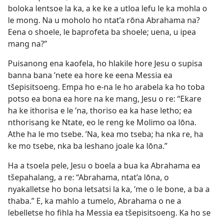
boloka lentsoe la ka, a ke ke a utloa lefu le ka mohla o
le mong. Na u moholo ho ntat’a rōna Abrahama na?
Eena o shoele, le baprofeta ba shoele; uena, u ipea
mang na?”
Puisanong ena kaofela, ho hlakile hore Jesu o supisa
banna bana ’nete ea hore ke eena Messia ea
tšepisitsoeng. Empa ho e-na le ho arabela ka ho toba
potso ea bona ea hore na ke mang, Jesu o re: “Ekare
ha ke ithorisa e le ’na, thoriso ea ka hase letho; ea
nthorisang ke Ntate, eo le reng ke Molimo oa lōna.
Athe ha le mo tsebe. ’Na, kea mo tseba; ha nka re, ha
ke mo tsebe, nka ba leshano joale ka lōna.”
Ha a tsoela pele, Jesu o boela a bua ka Abrahama ea
tšepahalang, a re: “Abrahama, ntat’a lōna, o
nyakalletse ho bona letsatsi la ka, ’me o le bone, a ba a
thaba.” E, ka mahlo a tumelo, Abrahama o ne a
lebelletse ho fihla ha Messia ea tšepisitsoeng. Ka ho se