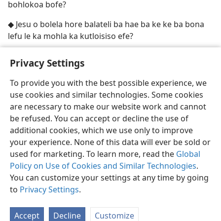
bohlokoa bofe?
◆ Jesu o bolela hore balateli ba hae ba ke ke ba bona
lefu le ka mohla ka kutloisiso efe?
Privacy Settings
To provide you with the best possible experience, we
use cookies and similar technologies. Some cookies
Sesotho (Lesotho)
Romela
Ikhethele
are necessary to make our website work and cannot
Copyright
© 2026 Watch Tower Bible and Tract Society of Pennsylvania
be refused. You can accept or decline the use of
Melao ea Tšebeliso
Tumellano ea ho Boloka Lekunutu
Privacy Settings
Kena
JW.ORG
additional cookies, which we use only to improve
your experience. None of this data will ever be sold or
used for marketing. To learn more, read the
Global
Policy on Use of Cookies and Similar Technologies
.
You can customize your settings at any time by going
to
Privacy Settings
.
Accept
Decline
Customize