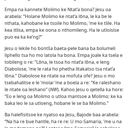
Empa na kannete Molimo ke Ntat’a bona? Jesu oa
arabela: “Holane Molimo ke ntat’a lōna, le ka be le
nthata, kahobane ke tsoile ho Molimo, ’me ke tlile. Ha
kea itlisa, empa ke oona o nthomileng. Ha le utloisise
puo ea ka ke’ng?”
Jesu o lekile ho bontša baeta-pele bana ba bolumeli
liphello tsa ho mo latola ha bona. Empa joale ka tsela e
tobileng o re: “Lōna, le tsoa ho ntat’a lōna, e leng
Diabolose, ’me le rata ho phetha litakatso tsa ntat’a
lōna.” Diabolose ke ntate oa mofuta ofe? Jesu o mo
tsebahalitse e le ’molai ’me a boela a re: “Ke raleshano
le ntate oa leshano” (
NW
)
.
Kahoo Jesu o qetella ka hore:
“Eo e leng oa Molimo o utloa mantsoe a Molimo; ke ka
baka leo le sa utloeng, hobane le se ba Molimo.”
Ba halefisitsoe ke nyatso ea Jesu, Bajode baa arabela:
“Na ha re bue hantle, ha re re: U mo-Samaria, ’me u na