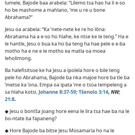
lumele, Bajode baa arabela: “Lilemo tsa hao ha li e-so
ho be mashome a mahlano, ’me u re u bone
Abrahama?”
Jesu oa arabela: “Ka ’nete-nete ke re ho lōna:
Abrahama ha a e-so ho hlahe, ke ntse ke le teng.” Ha e
le hantle, Jesu o bua ka ho ba teng ha hae pele e e-ba
motho ha e ne e le motho ea matla oa moea
leholimong.
Ba halefisitsoe ke ha Jesu a ipolela hore o bile teng
pele ho Abrahama, Bajode ba nka majoe hore ba tle ba
’metse ka ’ona. Empa oa ipata ’me o tsoa tempeleng a
sa hlaha kotsi.
Johanne 8:37-59;
Tšenolo 3:14
,
NW;
21:8
.
◆ Jesu o bontša joang hore eena le lira tsa hae ba na le
bo-ntate ba fapaneng?
◆ Hore Bajode ba bitse Jesu Mosamaria ho na le