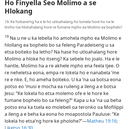
Ho Finyella Seo Molimo a se
Hlokang
19. Ke hobane’ng ha e le ho utloahalang ho lumela hore ho na le
lintho tse hlokahalang hore re fumane mpho ea Molimo ea bophelo?
19
Na u ne u ka lebella ho amohela mpho ea Molimo e
hlollang ea bophelo bo sa feleng Paradeiseng u sa
etsa boiteko ba letho? Na hase ho utloahalang hore
Molimo a hloke ho itseng? Ka sebele ho joalo. Ha e le
hantle, Molimo ha a re akhele mpho ena feela tjee. O
re neheletsa eona, empa re lokela ho e nanabela ’me
re e nke. E, ho ameha boiteko. U ka ’na ua botsa eona
potso eo ’musi e mocha ea ruileng a ileng a e botsa
Jesu: “Ke lokela ho etsa molemo ofe e le hore ke
fumane bophelo bo sa feleng?” Kapa u ka ’na ua beha
potso ena ka tsela eo molebeli oa teronko oa Mofilippi
a ileng a e beha ka eona ho moapostola Pauluse: “Ke
lokela ho etsa’ng hore ke pholohe?”—
Matheu 19:16;
Liketso 16:30
.