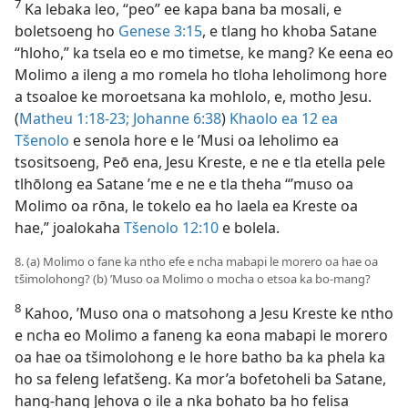
7
Ka lebaka leo, “peo” ee kapa bana ba mosali, e
boletsoeng ho
Genese 3:15
, e tlang ho khoba Satane
“hloho,” ka tsela eo e mo timetse, ke mang? Ke eena eo
Molimo a ileng a mo romela ho tloha leholimong hore
a tsoaloe ke moroetsana ka mohlolo, e, motho Jesu.
(
Matheu 1:18-23;
Johanne 6:38
)
Khaolo ea 12 ea
Tšenolo
e senola hore e le ’Musi oa leholimo ea
tsositsoeng, Peō ena, Jesu Kreste, e ne e tla etella pele
tlhōlong ea Satane ’me e ne e tla theha “’muso oa
Molimo oa rōna, le tokelo ea ho laela ea Kreste oa
hae,” joalokaha
Tšenolo 12:10
e bolela.
8. (a) Molimo o fane ka ntho efe e ncha mabapi le morero oa hae oa
tšimolohong? (b) ’Muso oa Molimo o mocha o etsoa ka bo-mang?
8
Kahoo, ’Muso ona o matsohong a Jesu Kreste ke ntho
e ncha eo Molimo a faneng ka eona mabapi le morero
oa hae oa tšimolohong e le hore batho ba ka phela ka
ho sa feleng lefatšeng. Ka mor’a bofetoheli ba Satane,
hang-hang Jehova o ile a nka bohato ba ho felisa