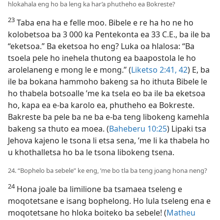
hlokahala eng ho ba leng ka har’a phutheho ea Bokreste?
23
Taba ena ha e felle moo. Bibele e re ha ho ne ho
kolobetsoa ba 3 000 ka Pentekonta ea 33 C.E., ba ile ba
“eketsoa.” Ba eketsoa ho eng? Luka oa hlalosa: “Ba
tsoela pele ho inehela thutong ea baapostola le ho
arolelaneng e mong le e mong.” (
Liketso 2:41, 42
) E, ba
ile ba bokana hammoho bakeng sa ho ithuta Bibele le
ho thabela botsoalle ’me ka tsela eo ba ile ba eketsoa
ho, kapa ea e-ba karolo ea, phutheho ea Bokreste.
Bakreste ba pele ba ne ba e-ba teng libokeng kamehla
bakeng sa thuto ea moea. (
Baheberu 10:25
) Lipaki tsa
Jehova kajeno le tsona li etsa sena, ’me li ka thabela ho
u khothalletsa ho ba le tsona libokeng tsena.
24. “Bophelo ba sebele” ke eng, ’me bo tla ba teng joang hona neng?
24
Hona joale ba limilione ba tsamaea tseleng e
moqotetsane e isang bophelong. Ho lula tseleng ena e
moqotetsane ho hloka boiteko ba sebele! (
Matheu