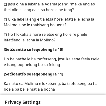
◻ Jesu o ne a lekana le Adama joang, ’me ke eng eo
thekollo e ileng ea etsa hore e be teng?
◻ U ka lebella eng e tla etsa hore lefatše le lecha la
Molimo e be le thabisang ho uena?
◻ Ho hlokahala hore re etse eng hore re phele
lefatšeng le lecha la Molimo?
[Setšoantšo se leqepheng la 10]
Ho ba bacha le ba tsofetseng, Jesu ke eena feela tsela
e isang bophelong bo sa feleng
[Setšoantšo se leqepheng la 11]
Ka nako ea Molimo e loketseng, ba tsofetseng ba tla
boela ba be le matla a bocha
Privacy Settings