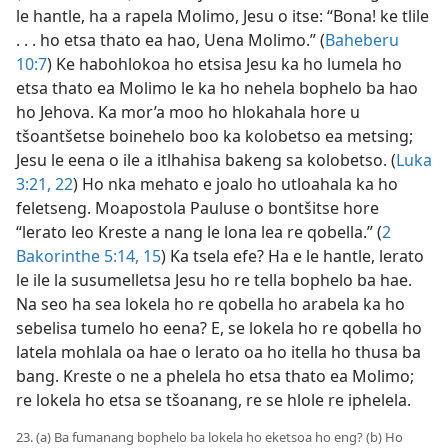
le hantle, ha a rapela Molimo, Jesu o itse: “Bona! ke tlile
. . . ho etsa thato ea hao, Uena Molimo.” (
Baheberu
10:7
) Ke habohlokoa ho etsisa Jesu ka ho lumela ho
etsa thato ea Molimo le ka ho nehela bophelo ba hao
ho Jehova. Ka mor’a moo ho hlokahala hore u
tšoantšetse boinehelo boo ka kolobetso ea metsing;
Jesu le eena o ile a itlhahisa bakeng sa kolobetso. (
Luka
3:21, 22
) Ho nka mehato e joalo ho utloahala ka ho
feletseng. Moapostola Pauluse o bontšitse hore
“lerato leo Kreste a nang le lona lea re qobella.” (
2
Bakorinthe 5:14, 15
) Ka tsela efe? Ha e le hantle, lerato
le ile la susumelletsa Jesu ho re tella bophelo ba hae.
Na seo ha sea lokela ho re qobella ho arabela ka ho
sebelisa tumelo ho eena? E, se lokela ho re qobella ho
latela mohlala oa hae o lerato oa ho itella ho thusa ba
bang. Kreste o ne a phelela ho etsa thato ea Molimo;
re lokela ho etsa se tšoanang, re se hlole re iphelela.
23. (a) Ba fumanang bophelo ba lokela ho eketsoa ho eng? (b) Ho