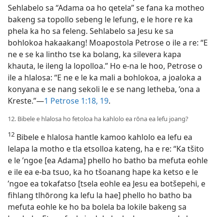
Sehlabelo sa “Adama oa ho qetela” se fana ka motheo
bakeng sa topollo sebeng le lefung, e le hore re ka
phela ka ho sa feleng. Sehlabelo sa Jesu ke sa
bohlokoa hakaakang! Moapostola Petrose o ile a re: “E
ne e se ka lintho tse ka bolang, ka silevera kapa
khauta, le ileng la lopolloa.” Ho e-na le hoo, Petrose o
ile a hlalosa: “E ne e le ka mali a bohlokoa, a joaloka a
konyana e se nang sekoli le e se nang letheba, ’ona a
Kreste.”—
1 Petrose 1:18, 19
.
12. Bibele e hlalosa ho fetoloa ha kahlolo ea rōna ea lefu joang?
12
Bibele e hlalosa hantle kamoo kahlolo ea lefu ea
lelapa la motho e tla etsolloa kateng, ha e re: “Ka tšito
e le ’ngoe [ea Adama] phello ho batho ba mefuta eohle
e ile ea e-ba tsuo, ka ho tšoanang hape ka ketso e le
’ngoe ea tokafatso [tsela eohle ea Jesu ea botšepehi, e
fihlang tlhōrong ka lefu la hae] phello ho batho ba
mefuta eohle ke ho ba bolela ba lokile bakeng sa