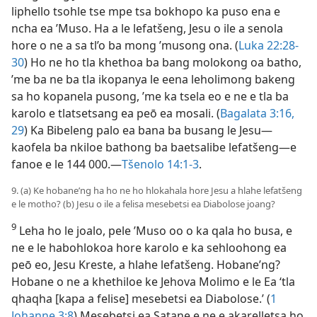
liphello tsohle tse mpe tsa bokhopo ka puso ena e
ncha ea ’Muso. Ha a le lefatšeng, Jesu o ile a senola
hore o ne a sa tl’o ba mong ’musong ona. (
Luka 22:28-
30
) Ho ne ho tla khethoa ba bang molokong oa batho,
’me ba ne ba tla ikopanya le eena leholimong bakeng
sa ho kopanela pusong, ’me ka tsela eo e ne e tla ba
karolo e tlatsetsang ea peō ea mosali. (
Bagalata 3:16,
29
) Ka Bibeleng palo ea bana ba busang le Jesu—
kaofela ba nkiloe bathong ba baetsalibe lefatšeng—e
fanoe e le 144 000.—
Tšenolo 14:1-3
.
9. (a) Ke hobane’ng ha ho ne ho hlokahala hore Jesu a hlahe lefatšeng
e le motho? (b) Jesu o ile a felisa mesebetsi ea Diabolose joang?
9
Leha ho le joalo, pele ’Muso oo o ka qala ho busa, e
ne e le habohlokoa hore karolo e ka sehloohong ea
peō eo, Jesu Kreste, a hlahe lefatšeng. Hobane’ng?
Hobane o ne a khethiloe ke Jehova Molimo e le Ea ‘tla
qhaqha [kapa a felise] mesebetsi ea Diabolose.’ (
1
Johanne 3:8
) Mesebetsi ea Satane e ne e akarelletsa ho