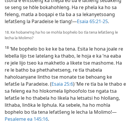
tsona e entsoeng ka thepa eo ba e latileng sebakeng
se seng se hōle bokahohleng. Ha re phela ka ho sa
feleng, matla a boqapi e tla ba a sa lekanyetsoang
lefatšeng la Paradeise le tlang!—
Esaia 65:21-25
.
18. Ke hobane’ng ha ho se mohla bophelo bo tla tena lefatšeng le
lecha la Molimo?
18
’Me bophelo bo ke ke ba tena. Esita le hona joale re
lebella lijo tse latelang ka thabo, le hoja e ka ’na eaba
re jele lijo tseo ka makhetlo a likete tse mashome. Ha
re le batho ba phethahetseng, re tla thabela
haholoanyane lintho tse monate tse behoang ke
lefatše la Paradeise. (
Esaia 25:6
) ’Me re tla ba le thabo e
sa feleng ea ho hlokomela liphoofolo tse ngata tsa
lefatše le ho thabela ho likela ha letsatsi ho hlollang,
lithaba, linōka le liphula. Ka sebele, ha ho mohla
bophelo bo tla tena lefatšeng le lecha la Molimo!—
Pesaleme ea 145:16
.