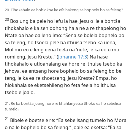
20. Tlhokahalo ea bohlokoa ke efe bakeng sa bophelo bo sa feleng?
20
Bosiung ba pele ho lefu la hae, Jesu o ile a bontša
tlhokahalo e ka sehloohong ha a ne a re thapelong ho
Ntate oa hae oa leholimo: “Sena se bolela bophelo bo
sa feleng, ho tsoela pele ba ithuisa tsebo ka uena,
Molimo eo e leng eena feela oa ’nete, le ka eo u mo
romileng, Jesu Kreste.” (
Johanne 17:3
) Na hase
tlhokahalo e utloahalang ea hore re ithuise tsebo ka
Jehova, ea entseng hore bophelo bo sa feleng bo be
teng, le ka ea re shoetseng, Jesu Kreste? Empa, ho
hlokahala se eketsehileng ho feta feela ho ithuisa
tsebo e joalo.
21. Re ka bontša joang hore re khahlanyetsa tlhoko ea ho sebelisa
tumelo?
21
Bibele e boetse e re: “Ea sebelisang tumelo ho Mora
o na le bophelo bo sa feleng.” Joale ea eketsa: “Ea sa