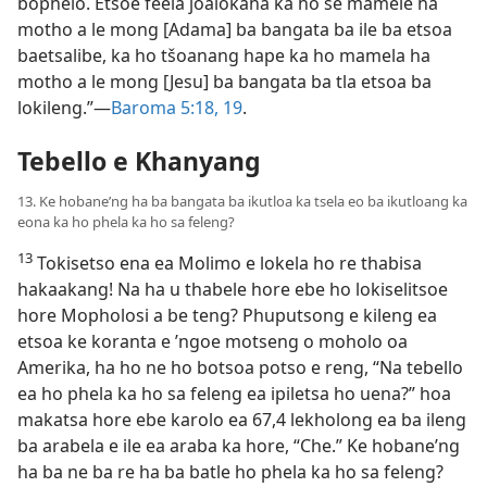
bophelo. Etsoe feela joalokaha ka ho se mamele ha
motho a le mong [Adama] ba bangata ba ile ba etsoa
baetsalibe, ka ho tšoanang hape ka ho mamela ha
motho a le mong [Jesu] ba bangata ba tla etsoa ba
lokileng.”—
Baroma 5:18, 19
.
Tebello e Khanyang
13. Ke hobane’ng ha ba bangata ba ikutloa ka tsela eo ba ikutloang ka
eona ka ho phela ka ho sa feleng?
13
Tokisetso ena ea Molimo e lokela ho re thabisa
hakaakang! Na ha u thabele hore ebe ho lokiselitsoe
hore Mopholosi a be teng? Phuputsong e kileng ea
etsoa ke koranta e ’ngoe motseng o moholo oa
Amerika, ha ho ne ho botsoa potso e reng, “Na tebello
ea ho phela ka ho sa feleng ea ipiletsa ho uena?” hoa
makatsa hore ebe karolo ea 67,4 lekholong ea ba ileng
ba arabela e ile ea araba ka hore, “Che.” Ke hobane’ng
ha ba ne ba re ha ba batle ho phela ka ho sa feleng?