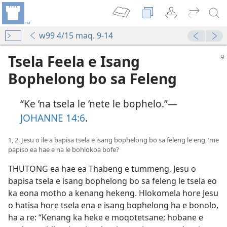
w99 4/15 maq. 9-14
Tsela Feela e Isang
Bophelong bo sa Feleng
“Ke ’na tsela le ’nete le bophelo.”—
JOHANNE 14:6
.
1, 2. Jesu o ile a bapisa tsela e isang bophelong bo sa feleng le eng, ’me
papiso ea hae e na le bohlokoa bofe?
THUTONG ea hae ea Thabeng e tummeng, Jesu o
bapisa tsela e isang bophelong bo sa feleng le tsela eo
ka eona motho a kenang hekeng. Hlokomela hore Jesu
o hatisa hore tsela ena e isang bophelong ha e bonolo,
ha a re: “Kenang ka heke e moqotetsane; hobane e