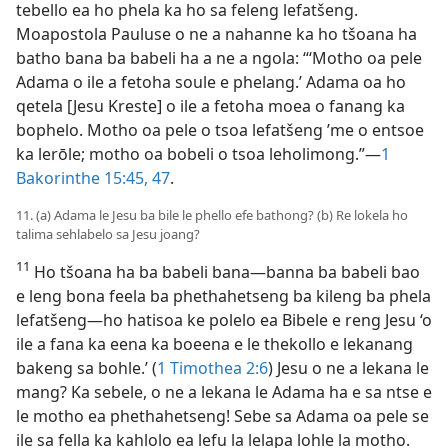
tebello ea ho phela ka ho sa feleng lefatšeng.
Moapostola Pauluse o ne a nahanne ka ho tšoana ha
batho bana ba babeli ha a ne a ngola: “‘Motho oa pele
Adama o ile a fetoha soule e phelang.’ Adama oa ho
qetela [Jesu Kreste] o ile a fetoha moea o fanang ka
bophelo. Motho oa pele o tsoa lefatšeng ’me o entsoe
ka lerōle; motho oa bobeli o tsoa leholimong.”—
1
Bakorinthe 15:45,
47
.
11. (a) Adama le Jesu ba bile le phello efe bathong? (b) Re lokela ho
talima sehlabelo sa Jesu joang?
11
Ho tšoana ha ba babeli bana—banna ba babeli bao
e leng bona feela ba phethahetseng ba kileng ba phela
lefatšeng—ho hatisoa ke polelo ea Bibele e reng Jesu ‘o
ile a fana ka eena ka boeena e le thekollo e lekanang
bakeng sa bohle.’ (
1 Timothea 2:6
) Jesu o ne a lekana le
mang? Ka sebele, o ne a lekana le Adama ha e sa ntse e
le motho ea phethahetseng! Sebe sa Adama oa pele se
ile sa fella ka kahlolo ea lefu la lelapa lohle la motho.