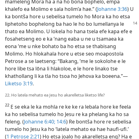
mameleng Mora ha a na ho bona bophelo, empa
khalefo ea Molimo e sala holim’a hae.” (
Johanne 3:36
) U
ka bontša hore u sebelisa tumelo ho Mora ka ho etsa
liphetoho
bophelong ba hao le ho bo lumellanya le
thato ea Molimo. U lokela ho hana tsela efe kapa efe e
fosahetseng eo e ka ’nang eaba u ne u tsamaea ka
eona ’me u nke bohato ba ho etsa se thabisang
Molimo. Ho hlokahala hore u etse seo moapostola
Petrose a se laetseng: “Bakang, ’me le sokolohe e le
hore libe tsa lōna li hlakoloe, e le hore linako tse
khathollang li ka tla ho tsoa ho Jehova ka boeena.”—
Liketso 3:19
.
22. Ho latela mehato ea Jesu ho akarelletsa liketso life?
22
E se eka le ka mohla re ke ke ra lebala hore ke feela
ka ho sebelisa tumelo ho Jesu re ka phelang ka ho sa
feleng. (
Johanne 6:40;
14:6
) Re bontša hore re sebelisa
tumelo ho Jesu ka ho ‘latela mehato ea hae haufi-ufi.’
(
1 Petrose 2:21
) Ho etsa joalo ho akarelletsa eng? Ha e