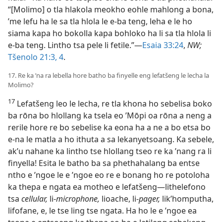
“[Molimo] o tla hlakola meokho eohle mahlong a bona,
’me lefu ha le sa tla hlola le e-ba teng, leha e le ho
siama kapa ho bokolla kapa bohloko ha li sa tla hlola li
e-ba teng. Lintho tsa pele li fetile.”—
Esaia 33:24
,
NW;
Tšenolo 21:3, 4
.
17. Re ka ’na ra lebella hore batho ba finyelle eng lefatšeng le lecha la
Molimo?
17
Lefatšeng leo le lecha, re tla khona ho sebelisa boko
ba rōna bo hlollang ka tsela eo ’Mōpi oa rōna a neng a
rerile hore re bo sebelise ka eona ha a ne a bo etsa bo
e-na le matla a ho ithuta a sa lekanyetsoang. Ka sebele,
ak’u nahane ka lintho tse hlollang tseo re ka ’nang ra li
finyella! Esita le batho ba sa phethahalang ba entse
ntho e ’ngoe le e ’ngoe eo re e bonang ho re potoloha
ka thepa e ngata ea motheo e lefatšeng—lithelefono
tsa
cellular,
li-
microphone,
lioache, li-
pager,
lik’homputha,
lifofane, e, le tse ling tse ngata. Ha ho le e ’ngoe ea