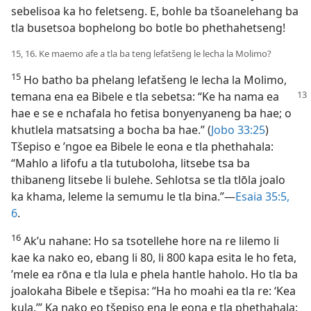
sebelisoa ka ho feletseng. E, bohle ba tšoanelehang ba
tla busetsoa bophelong bo botle bo phethahetseng!
15, 16. Ke maemo afe a tla ba teng lefatšeng le lecha la Molimo?
15
Ho batho ba phelang lefatšeng le lecha la Molimo,
temana ena ea Bibele e tla sebetsa: “Ke
ha nama ea
hae e se e nchafala ho fetisa bonyenyaneng ba hae; o
khutlela matsatsing a bocha ba hae.” (
Jobo 33:25
)
Tšepiso e ’ngoe ea Bibele le eona e tla phethahala:
“Mahlo a lifofu a tla tutuboloha, litsebe tsa ba
thibaneng litsebe li bulehe. Sehlotsa se tla tlōla joalo
ka khama, leleme la semumu le tla bina.”—
Esaia 35:5,
6
.
16
Ak’u nahane: Ho sa tsotellehe hore na re lilemo li
kae ka nako eo, ebang li 80, li 800 kapa esita le ho feta,
’mele ea rōna e tla lula e phela hantle haholo. Ho tla ba
joalokaha Bibele e tšepisa: “Ha ho moahi ea tla re: ‘Kea
kula.’” Ka nako eo tšepiso ena le eona e tla phethahala: