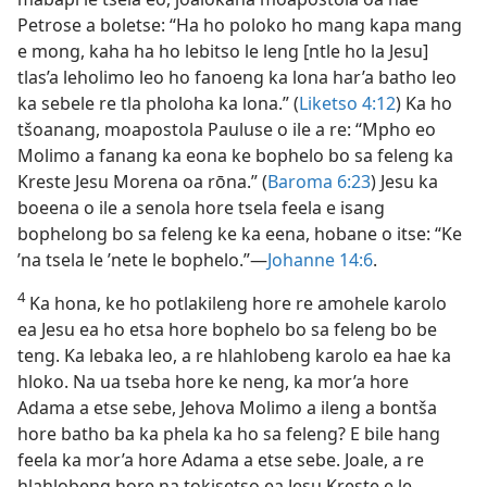
Petrose a boletse: “Ha ho poloko ho mang kapa mang
e mong, kaha ha ho lebitso le leng [ntle ho la Jesu]
tlas’a leholimo leo ho fanoeng ka lona har’a batho leo
ka sebele re tla pholoha ka lona.” (
Liketso 4:12
) Ka ho
tšoanang, moapostola Pauluse o ile a re: “Mpho eo
Molimo a fanang ka eona ke bophelo bo sa feleng ka
Kreste Jesu Morena oa rōna.” (
Baroma 6:23
) Jesu ka
boeena o ile a senola hore tsela feela e isang
bophelong bo sa feleng ke ka eena, hobane o itse: “Ke
’na tsela le ’nete le bophelo.”—
Johanne 14:6
.
4
Ka hona, ke ho potlakileng hore re amohele karolo
ea Jesu ea ho etsa hore bophelo bo sa feleng bo be
teng. Ka lebaka leo, a re hlahlobeng karolo ea hae ka
hloko. Na ua tseba hore ke neng, ka mor’a hore
Adama a etse sebe, Jehova Molimo a ileng a bontša
hore batho ba ka phela ka ho sa feleng? E bile hang
feela ka mor’a hore Adama a etse sebe. Joale, a re
hlahlobeng hore na tokisetso ea Jesu Kreste e le