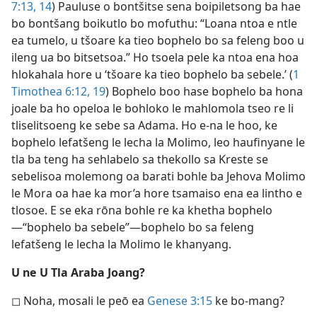
7:13, 14
) Pauluse o bontšitse sena boipiletsong ba hae
bo bontšang boikutlo bo mofuthu: “Loana ntoa e ntle
ea tumelo, u tšoare ka tieo bophelo bo sa feleng boo u
ileng ua bo bitsetsoa.” Ho tsoela pele ka ntoa ena hoa
hlokahala hore u ‘tšoare ka tieo bophelo ba sebele.’ (
1
Timothea 6:12,
19
) Bophelo boo hase bophelo ba hona
joale ba ho opeloa le bohloko le mahlomola tseo re li
tliselitsoeng ke sebe sa Adama. Ho e-na le hoo, ke
bophelo lefatšeng le lecha la Molimo, leo haufinyane le
tla ba teng ha sehlabelo sa thekollo sa Kreste se
sebelisoa molemong oa barati bohle ba Jehova Molimo
le Mora oa hae ka mor’a hore tsamaiso ena ea lintho e
tlosoe. E se eka rōna bohle re ka khetha bophelo
—“bophelo ba sebele”—bophelo bo sa feleng
lefatšeng le lecha la Molimo le khanyang.
U ne U Tla Araba Joang?
◻ Noha, mosali le peō ea
Genese 3:15
ke bo-mang?