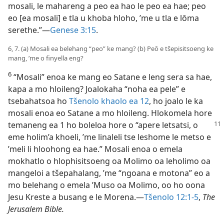
mosali, le mahareng a peo ea hao le peo ea hae; peo
eo [ea mosali] e tla u khoba hloho, ’me u tla e lōma
serethe.”—
Genese 3:15
.
6, 7. (a) Mosali ea belehang “peo” ke mang? (b) Peō e tšepisitsoeng ke
mang, ’me o finyella eng?
6
“Mosali” enoa ke mang eo Satane e leng sera sa hae,
kapa a mo hloileng? Joalokaha “noha ea pele” e
tsebahatsoa ho
Tšenolo khaolo ea 12
, ho joalo le ka
mosali enoa eo Satane a mo hloileng. Hlokomela hore
temaneng ea 1 ho
boleloa hore o “apere letsatsi, o
eme holim’a khoeli, ’me linaleli tse leshome le metso e
’meli li hloohong ea hae.” Mosali enoa o emela
mokhatlo o hlophisitsoeng oa Molimo oa leholimo oa
mangeloi a tšepahalang, ’me “ngoana e motona” eo a
mo belehang o emela ’Muso oa Molimo, oo ho oona
Jesu Kreste a busang e le Morena.—
Tšenolo 12:1-5
,
The
Jerusalem Bible.