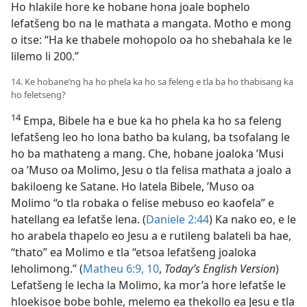
Ho hlakile hore ke hobane hona joale bophelo
lefatšeng bo na le mathata a mangata. Motho e mong
o itse: “Ha ke thabele mohopolo oa ho shebahala ke le
lilemo li 200.”
14. Ke hobane’ng ha ho phela ka ho sa feleng e tla ba ho thabisang ka
ho feletseng?
14
Empa, Bibele ha e bue ka ho phela ka ho sa feleng
lefatšeng leo ho lona batho ba kulang, ba tsofalang le
ho ba mathateng a mang. Che, hobane joaloka ’Musi
oa ’Muso oa Molimo, Jesu o tla felisa mathata a joalo a
bakiloeng ke Satane. Ho latela Bibele, ’Muso oa
Molimo “o tla robaka o felise mebuso eo kaofela” e
hatellang ea lefatše lena. (
Daniele 2:44
) Ka nako eo, e le
ho arabela thapelo eo Jesu a e rutileng balateli ba hae,
“thato” ea Molimo e tla “etsoa lefatšeng joaloka
leholimong.” (
Matheu 6:9, 10
,
Today’s English Version
)
Lefatšeng le lecha la Molimo, ka mor’a hore lefatše le
hloekisoe bobe bohle, melemo ea thekollo ea Jesu e tla