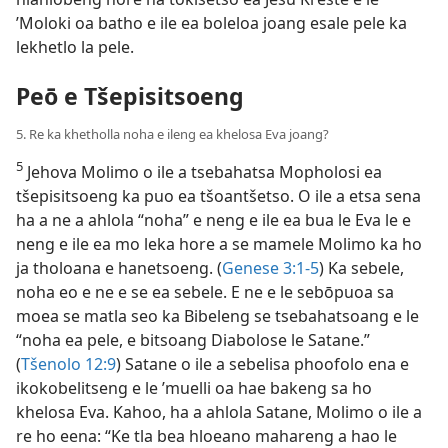
’Moloki oa batho e ile ea boleloa joang esale pele ka
lekhetlo la pele.
Peō e Tšepisitsoeng
5. Re ka khetholla noha e ileng ea khelosa Eva joang?
5
Jehova Molimo o ile a tsebahatsa Mopholosi ea
tšepisitsoeng ka puo ea tšoantšetso. O ile a etsa sena
ha a ne a ahlola “noha” e neng e ile ea bua le Eva le e
neng e ile ea mo leka hore a se mamele Molimo ka ho
ja tholoana e hanetsoeng. (
Genese 3:1-5
) Ka sebele,
noha eo e ne e se ea sebele. E ne e le sebōpuoa sa
moea se matla seo ka Bibeleng se tsebahatsoang e le
“noha ea pele, e bitsoang Diabolose le Satane.”
(
Tšenolo 12:9
) Satane o ile a sebelisa phoofolo ena e
ikokobelitseng e le ’muelli oa hae bakeng sa ho
khelosa Eva. Kahoo, ha a ahlola Satane, Molimo o ile a
re ho eena: “Ke tla bea hloeano mahareng a hao le