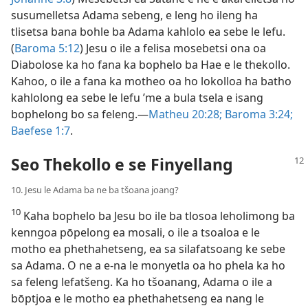
susumelletsa Adama sebeng, e leng ho ileng ha
tlisetsa bana bohle ba Adama kahlolo ea sebe le lefu.
(
Baroma 5:12
) Jesu o ile a felisa mosebetsi ona oa
Diabolose ka ho fana ka bophelo ba Hae e le thekollo.
Kahoo, o ile a fana ka motheo oa ho lokolloa ha batho
kahlolong ea sebe le lefu ’me a bula tsela e isang
bophelong bo sa feleng.—
Matheu 20:28;
Baroma 3:24;
Baefese 1:7
.
Seo Thekollo e se Finyellang
10. Jesu le Adama ba ne ba tšoana joang?
10
Kaha bophelo ba Jesu bo ile ba tlosoa leholimong ba
kenngoa pōpelong ea mosali, o ile a tsoaloa e le
motho ea phethahetseng, ea sa silafatsoang ke sebe
sa Adama. O ne a e-na le monyetla oa ho phela ka ho
sa feleng lefatšeng. Ka ho tšoanang, Adama o ile a
bōptjoa e le motho ea phethahetseng ea nang le