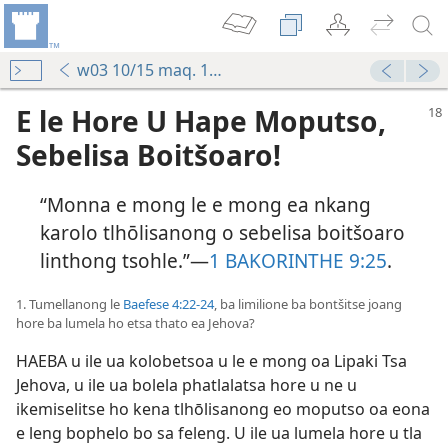
w03 10/15 maq. 18-22
E le Hore U Hape Moputso,
Sebelisa Boitšoaro!
“Monna e mong le e mong ea nkang
karolo tlhōlisanong o sebelisa boitšoaro
linthong tsohle.”—
1 BAKORINTHE 9:25
.
1. Tumellanong le
Baefese 4:22-24
, ba limilione ba bontšitse joang
hore ba lumela ho etsa thato ea Jehova?
HAEBA u ile ua kolobetsoa u le e mong oa Lipaki Tsa
Jehova, u ile ua bolela phatlalatsa hore u ne u
ikemiselitse ho kena tlhōlisanong eo moputso oa eona
e leng bophelo bo sa feleng. U ile ua lumela hore u tla