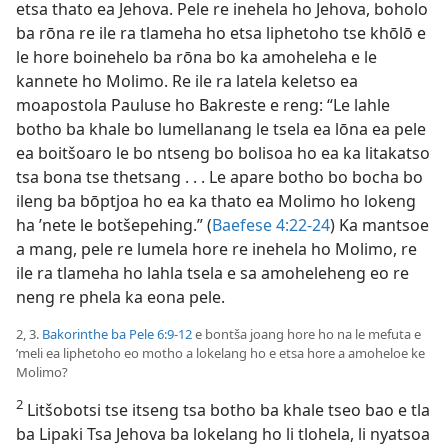
etsa thato ea Jehova. Pele re inehela ho Jehova, boholo
ba rōna re ile ra tlameha ho etsa liphetoho tse khōlō e
le hore boinehelo ba rōna bo ka amoheleha e le
kannete ho Molimo. Re ile ra latela keletso ea
moapostola Pauluse ho Bakreste e reng: “Le lahle
botho ba khale bo lumellanang le tsela ea lōna ea pele
ea boitšoaro le bo ntseng bo bolisoa ho ea ka litakatso
tsa bona tse thetsang . . . Le apare botho bo bocha bo
ileng ba bōptjoa ho ea ka thato ea Molimo ho lokeng
ha ’nete le botšepehing.” (
Baefese 4:22-24
) Ka mantsoe
a mang, pele re lumela hore re inehela ho Molimo, re
ile ra tlameha ho lahla tsela e sa amoheleheng eo re
neng re phela ka eona pele.
2, 3.
Bakorinthe ba Pele 6:9-12
e bontša joang hore ho na le mefuta e
’meli ea liphetoho eo motho a lokelang ho e etsa hore a amoheloe ke
Molimo?
2
Litšobotsi tse itseng tsa botho ba khale tseo bao e tla
ba Lipaki Tsa Jehova ba lokelang ho li tlohela, li nyatsoa