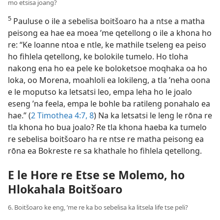
mo etsisa joang?
5
Pauluse o ile a sebelisa boitšoaro ha a ntse a matha
peisong ea hae ea moea ’me qetellong o ile a khona ho
re: “Ke loanne ntoa e ntle, ke mathile tseleng ea peiso
ho fihlela qetellong, ke bolokile tumelo. Ho tloha
nakong ena ho ea pele ke boloketsoe moqhaka oa ho
loka, oo Morena, moahloli ea lokileng, a tla ’neha oona
e le moputso ka letsatsi leo, empa leha ho le joalo
eseng ’na feela, empa le bohle ba ratileng ponahalo ea
hae.” (
2 Timothea 4:7, 8
) Na ka letsatsi le leng le rōna re
tla khona ho bua joalo? Re tla khona haeba ka tumelo
re sebelisa boitšoaro ha re ntse re matha peisong ea
rōna ea Bokreste re sa khathale ho fihlela qetellong.
E le Hore re Etse se Molemo, ho
Hlokahala Boitšoaro
6. Boitšoaro ke eng, ’me re ka bo sebelisa ka litsela life tse peli?