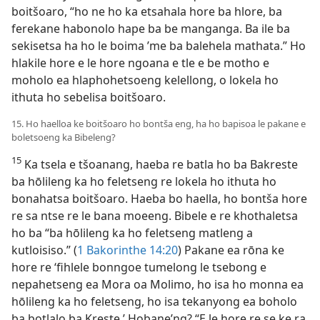
boitšoaro, “ho ne ho ka etsahala hore ba hlore, ba
ferekane habonolo hape ba be manganga. Ba ile ba
sekisetsa ha ho le boima ’me ba balehela mathata.” Ho
hlakile hore e le hore ngoana e tle e be motho e
moholo ea hlaphohetsoeng kelellong, o lokela ho
ithuta ho sebelisa boitšoaro.
15. Ho haelloa ke boitšoaro ho bontša eng, ha ho bapisoa le pakane e
boletsoeng ka Bibeleng?
15
Ka tsela e tšoanang, haeba re batla ho ba Bakreste
ba hōlileng ka ho feletseng re lokela ho ithuta ho
bonahatsa boitšoaro. Haeba bo haella, ho bontša hore
re sa ntse re le bana moeeng. Bibele e re khothaletsa
ho ba “ba hōlileng ka ho feletseng matleng a
kutloisiso.” (
1 Bakorinthe 14:20
) Pakane ea rōna ke
hore re ‘fihlele bonngoe tumelong le tsebong e
nepahetseng ea Mora oa Molimo, ho isa ho monna ea
hōlileng ka ho feletseng, ho isa tekanyong ea boholo
ba botlalo ba Kreste.’ Hobane’ng? “E le hore re se ke ra