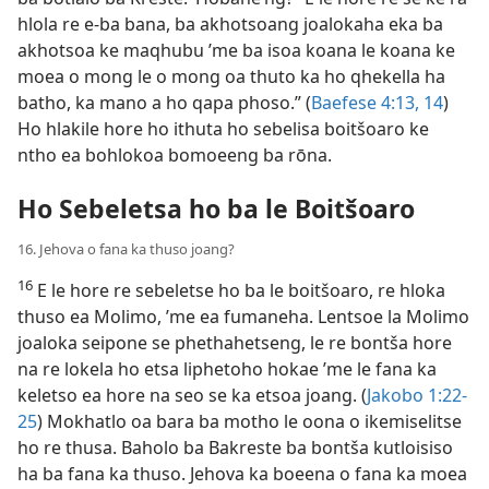
hlola re e-ba bana, ba akhotsoang joalokaha eka ba
akhotsoa ke maqhubu ’me ba isoa koana le koana ke
moea o mong le o mong oa thuto ka ho qhekella ha
batho, ka mano a ho qapa phoso.” (
Baefese 4:13, 14
)
Ho hlakile hore ho ithuta ho sebelisa boitšoaro ke
ntho ea bohlokoa bomoeeng ba rōna.
Ho Sebeletsa ho ba le Boitšoaro
16. Jehova o fana ka thuso joang?
16
E le hore re sebeletse ho ba le boitšoaro, re hloka
thuso ea Molimo, ’me ea fumaneha. Lentsoe la Molimo
joaloka seipone se phethahetseng, le re bontša hore
na re lokela ho etsa liphetoho hokae ’me le fana ka
keletso ea hore na seo se ka etsoa joang. (
Jakobo 1:22-
25
) Mokhatlo oa bara ba motho le oona o ikemiselitse
ho re thusa. Baholo ba Bakreste ba bontša kutloisiso
ha ba fana ka thuso. Jehova ka boeena o fana ka moea