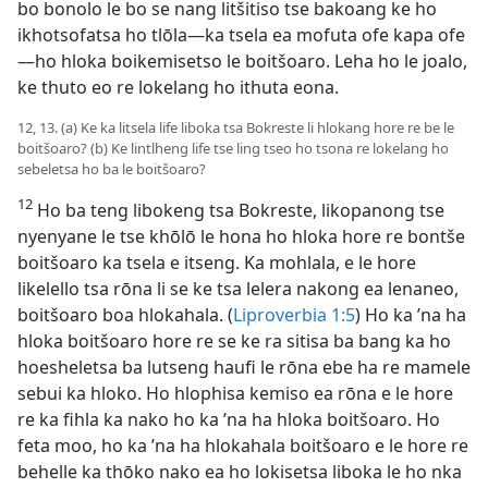
bo bonolo le bo se nang litšitiso tse bakoang ke ho
ikhotsofatsa ho tlōla—ka tsela ea mofuta ofe kapa ofe
—ho hloka boikemisetso le boitšoaro. Leha ho le joalo,
ke thuto eo re lokelang ho ithuta eona.
12, 13. (a) Ke ka litsela life liboka tsa Bokreste li hlokang hore re be le
boitšoaro? (b) Ke lintlheng life tse ling tseo ho tsona re lokelang ho
sebeletsa ho ba le boitšoaro?
12
Ho ba teng libokeng tsa Bokreste, likopanong tse
nyenyane le tse khōlō le hona ho hloka hore re bontše
boitšoaro ka tsela e itseng. Ka mohlala, e le hore
likelello tsa rōna li se ke tsa lelera nakong ea lenaneo,
boitšoaro boa hlokahala. (
Liproverbia 1:5
) Ho ka ’na ha
hloka boitšoaro hore re se ke ra sitisa ba bang ka ho
hoesheletsa ba lutseng haufi le rōna ebe ha re mamele
sebui ka hloko. Ho hlophisa kemiso ea rōna e le hore
re ka fihla ka nako ho ka ’na ha hloka boitšoaro. Ho
feta moo, ho ka ’na ha hlokahala boitšoaro e le hore re
behelle ka thōko nako ea ho lokisetsa liboka le ho nka