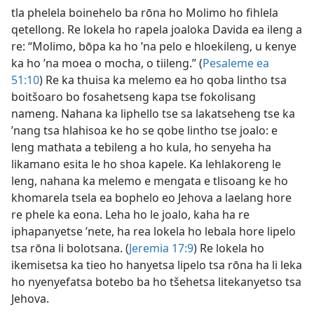
tla phelela boinehelo ba rōna ho Molimo ho fihlela
qetellong. Re lokela ho rapela joaloka Davida ea ileng a
re: “Molimo, bōpa ka ho ’na pelo e hloekileng, u kenye
ka ho ’na moea o mocha, o tiileng.” (
Pesaleme ea
51:10
) Re ka thuisa ka melemo ea ho qoba lintho tsa
boitšoaro bo fosahetseng kapa tse fokolisang
nameng. Nahana ka liphello tse sa lakatseheng tse ka
’nang tsa hlahisoa ke ho se qobe lintho tse joalo: e
leng mathata a tebileng a ho kula, ho senyeha ha
likamano esita le ho shoa kapele. Ka lehlakoreng le
leng, nahana ka melemo e mengata e tlisoang ke ho
khomarela tsela ea bophelo eo Jehova a laelang hore
re phele ka eona. Leha ho le joalo, kaha ha re
iphapanyetse ’nete, ha rea lokela ho lebala hore lipelo
tsa rōna li bolotsana. (
Jeremia 17:9
) Re lokela ho
ikemisetsa ka tieo ho hanyetsa lipelo tsa rōna ha li leka
ho nyenyefatsa botebo ba ho tšehetsa litekanyetso tsa
Jehova.