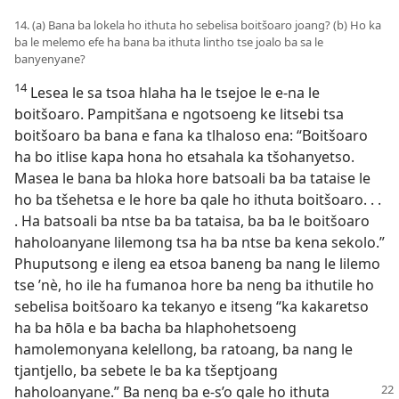
14. (a) Bana ba lokela ho ithuta ho sebelisa boitšoaro joang? (b) Ho ka
ba le melemo efe ha bana ba ithuta lintho tse joalo ba sa le
banyenyane?
14
Lesea le sa tsoa hlaha ha le tsejoe le e-na le
boitšoaro. Pampitšana e ngotsoeng ke litsebi tsa
boitšoaro ba bana e fana ka tlhaloso ena: “Boitšoaro
ha bo itlise kapa hona ho etsahala ka tšohanyetso.
Masea le bana ba hloka hore batsoali ba ba tataise le
ho ba tšehetsa e le hore ba qale ho ithuta boitšoaro. . .
. Ha batsoali ba ntse ba ba tataisa, ba ba le boitšoaro
haholoanyane lilemong tsa ha ba ntse ba kena sekolo.”
Phuputsong e ileng ea etsoa baneng ba nang le lilemo
tse ’nè, ho ile ha fumanoa hore ba neng ba ithutile ho
sebelisa boitšoaro ka tekanyo e itseng “ka kakaretso
ha ba hōla e ba bacha ba hlaphohetsoeng
hamolemonyana kelellong, ba ratoang, ba nang le
tjantjello, ba sebete le ba ka tšeptjoang
haholoanyane.”
Ba neng ba e-s’o qale ho ithuta