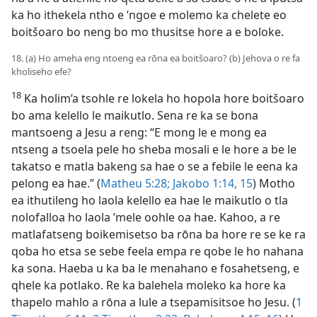
ka ho ithekela ntho e ’ngoe e molemo ka chelete eo
boitšoaro bo neng bo mo thusitse hore a e boloke.
18. (a) Ho ameha eng ntoeng ea rōna ea boitšoaro? (b) Jehova o re fa
kholiseho efe?
18
Ka holim’a tsohle re lokela ho hopola hore boitšoaro
bo ama kelello le maikutlo. Sena re ka se bona
mantsoeng a Jesu a reng: “E mong le e mong ea
ntseng a tsoela pele ho sheba mosali e le hore a be le
takatso e matla bakeng sa hae o se a febile le eena ka
pelong ea hae.” (
Matheu 5:28;
Jakobo 1:14, 15
) Motho
ea ithutileng ho laola kelello ea hae le maikutlo o tla
nolofalloa ho laola ’mele oohle oa hae. Kahoo, a re
matlafatseng boikemisetso ba rōna ba hore re se ke ra
qoba ho etsa se sebe feela empa re qobe le ho nahana
ka sona. Haeba u ka ba le menahano e fosahetseng, e
qhele ka potlako. Re ka balehela moleko ka hore ka
thapelo mahlo a rōna a lule a tsepamisitsoe ho Jesu. (
1