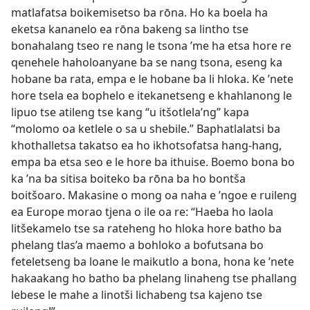
matlafatsa boikemisetso ba rōna. Ho ka boela ha
eketsa kananelo ea rōna bakeng sa lintho tse
bonahalang tseo re nang le tsona ’me ha etsa hore re
qenehele haholoanyane ba se nang tsona, eseng ka
hobane ba rata, empa e le hobane ba li hloka. Ke ’nete
hore tsela ea bophelo e itekanetseng e khahlanong le
lipuo tse atileng tse kang “u itšotlela’ng” kapa
“molomo oa ketlele o sa u shebile.” Baphatlalatsi ba
khothalletsa takatso ea ho ikhotsofatsa hang-hang,
empa ba etsa seo e le hore ba ithuise. Boemo bona bo
ka ’na ba sitisa boiteko ba rōna ba ho bontša
boitšoaro. Makasine o mong oa naha e ’ngoe e ruileng
ea Europe morao tjena o ile oa re: “Haeba ho laola
litšekamelo tse sa rateheng ho hloka hore batho ba
phelang tlas’a maemo a bohloko a bofutsana bo
feteletseng ba loane le maikutlo a bona, hona ke ’nete
hakaakang ho batho ba phelang linaheng tse phallang
lebese le mahe a linotši lichabeng tsa kajeno tse