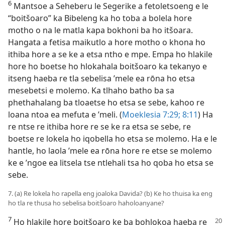
6
Mantsoe a Seheberu le Segerike a fetoletsoeng e le
“boitšoaro” ka Bibeleng ka ho toba a bolela hore
motho o na le matla kapa bokhoni ba ho itšoara.
Hangata a fetisa maikutlo a hore motho o khona ho
ithiba hore a se ke a etsa ntho e mpe. Empa ho hlakile
hore ho boetse ho hlokahala boitšoaro ka tekanyo e
itseng haeba re tla sebelisa ’mele ea rōna ho etsa
mesebetsi e molemo. Ka tlhaho batho ba sa
phethahalang ba tloaetse ho etsa se sebe, kahoo re
loana ntoa ea mefuta e ’meli. (
Moeklesia 7:29;
8:11
) Ha
re ntse re ithiba hore re se ke ra etsa se sebe, re
boetse re lokela ho iqobella ho etsa se molemo. Ha e le
hantle, ho laola ’mele ea rōna hore re etse se molemo
ke e ’ngoe ea litsela tse ntlehali tsa ho qoba ho etsa se
sebe.
7. (a) Re lokela ho rapella eng joaloka Davida? (b) Ke ho thuisa ka eng
ho tla re thusa ho sebelisa boitšoaro haholoanyane?
7
Ho hlakile hore boitšoaro ke ba bohlokoa
haeba re