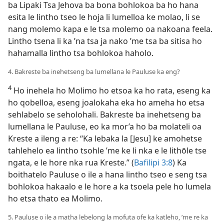
ba Lipaki Tsa Jehova ba bona bohlokoa ba ho hana
esita le lintho tseo le hoja li lumelloa ke molao, li se
nang molemo kapa e le tsa molemo oa nakoana feela.
Lintho tsena li ka ’na tsa ja nako ’me tsa ba sitisa ho
hahamalla lintho tsa bohlokoa haholo.
4. Bakreste ba inehetseng ba lumellana le Pauluse ka eng?
4
Ho inehela ho Molimo ho etsoa ka ho rata, eseng ka
ho qobelloa, eseng joalokaha eka ho ameha ho etsa
sehlabelo se seholohali. Bakreste ba inehetseng ba
lumellana le Pauluse, eo ka mor’a ho ba molateli oa
Kreste a ileng a re: “Ka lebaka la [Jesu] ke amohetse
tahlehelo ea lintho tsohle ’me ke li nka e le lithōle tse
ngata, e le hore nka rua Kreste.” (
Bafilipi 3:8
) Ka
boithatelo Pauluse o ile a hana lintho tseo e seng tsa
bohlokoa hakaalo e le hore a ka tsoela pele ho lumela
ho etsa thato ea Molimo.
5. Pauluse o ile a matha lebelong la mofuta ofe ka katleho, ’me re ka