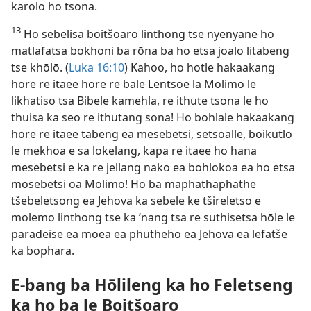
karolo ho tsona.
13
Ho sebelisa boitšoaro linthong tse nyenyane ho
matlafatsa bokhoni ba rōna ba ho etsa joalo litabeng
tse khōlō. (
Luka 16:10
) Kahoo, ho hotle hakaakang
hore re itaee hore re bale Lentsoe la Molimo le
likhatiso tsa Bibele kamehla, re ithute tsona le ho
thuisa ka seo re ithutang sona! Ho bohlale hakaakang
hore re itaee tabeng ea mesebetsi, setsoalle, boikutlo
le mekhoa e sa lokelang, kapa re itaee ho hana
mesebetsi e ka re jellang nako ea bohlokoa ea ho etsa
mosebetsi oa Molimo! Ho ba maphathaphathe
tšebeletsong ea Jehova ka sebele ke tšireletso e
molemo linthong tse ka ’nang tsa re suthisetsa hōle le
paradeise ea moea ea phutheho ea Jehova ea lefatše
ka bophara.
E-bang ba Hōlileng ka ho Feletseng
ka ho ba le Boitšoaro