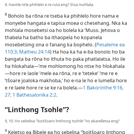
8. Hantle-ntle phihlelo e re ruta eng? Etsa mohlala.
8
Boholo ba rōna re tseba ka phihlelo hore nama e
monyebe hangata e tapisa moea o chesehang. Nka ka
mohlala mosebetsi oa ho bolela ka ’Muso. Jehova o
thabela ha batho ba ithaopela ho kopanela
mosebetsing ona o fanang ka bophelo. (
Pesaleme ea
110:3;
Matheu 24:14
) Ha hoa ka ha e-ba bonolo ho ba
bangata ba rōna ho ithuta ho paka phatlalatsa. Ho ile
ha hlokahala—’me mohlomong ho ntse ho hlokahala
—hore re laole ’mele ea rōna, re e ‘teteke’ ’me re e
‘tšoare joaloka makhoba,’ ho e-na le ho e lumella hore
e re laele hore re se ke ra bolela.—
1 Bakorinthe 9:16,
27;
1 Bathesalonika 2:2
.
“Linthong Tsohle”?
9, 10. Ho sebelisa “boitšoaro linthong tsohle” ho akarelletsa eng?
9
Keletso ea Bibele ea ho sebelisa “boitšoaro linthong