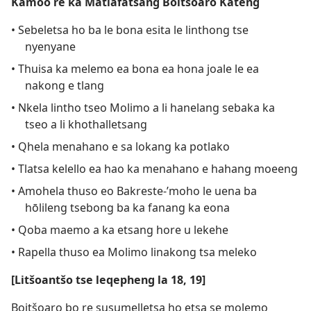
Kamoo re ka Matlafatsang Boitšoaro Kateng
• Sebeletsa ho ba le bona esita le linthong tse
nyenyane
• Thuisa ka melemo ea bona ea hona joale le ea
nakong e tlang
• Nkela lintho tseo Molimo a li hanelang sebaka ka
tseo a li khothalletsang
• Qhela menahano e sa lokang ka potlako
• Tlatsa kelello ea hao ka menahano e hahang moeeng
• Amohela thuso eo Bakreste-’moho le uena ba
hōlileng tsebong ba ka fanang ka eona
• Qoba maemo a ka etsang hore u lekehe
• Rapella thuso ea Molimo linakong tsa meleko
[Litšoantšo tse leqepheng la 18, 19]
Boitšoaro bo re susumelletsa ho etsa se molemo