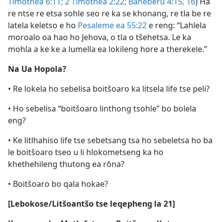
Timothea 6:11;
2 Timothea 2:22;
Baheberu 4:15, 16
) Ha
re ntse re etsa sohle seo re ka se khonang, re tla be re
latela keletso e ho
Pesaleme ea 55:22
e reng: “Lahlela
moroalo oa hao ho Jehova, o tla o tšehetsa. Le ka
mohla a ke ke a lumella ea lokileng hore a therekele.”
Na Ua Hopola?
• Re lokela ho sebelisa boitšoaro ka litsela life tse peli?
• Ho sebelisa “boitšoaro linthong tsohle” bo bolela
eng?
• Ke litlhahiso life tse sebetsang tsa ho sebeletsa ho ba
le boitšoaro tseo u li hlokometseng ka ho
khethehileng thutong ea rōna?
• Boitšoaro bo qala hokae?
[Lebokose/Litšoantšo tse leqepheng la 21]