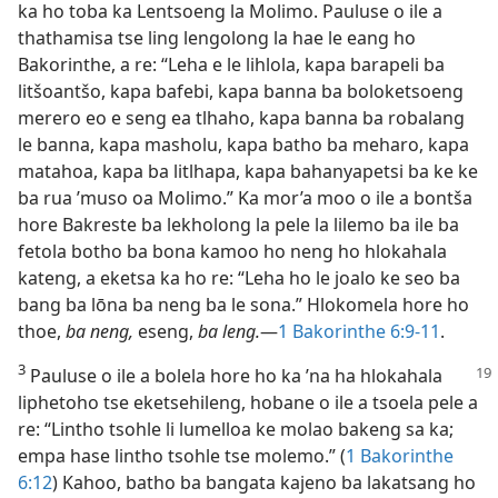
ka ho toba ka Lentsoeng la Molimo. Pauluse o ile a
thathamisa tse ling lengolong la hae le eang ho
Bakorinthe, a re: “Leha e le lihlola, kapa barapeli ba
litšoantšo, kapa bafebi, kapa banna ba boloketsoeng
merero eo e seng ea tlhaho, kapa banna ba robalang
le banna, kapa masholu, kapa batho ba meharo, kapa
matahoa, kapa ba litlhapa, kapa bahanyapetsi ba ke ke
ba rua ’muso oa Molimo.” Ka mor’a moo o ile a bontša
hore Bakreste ba lekholong la pele la lilemo ba ile ba
fetola botho ba bona kamoo ho neng ho hlokahala
kateng, a eketsa ka ho re: “Leha ho le joalo ke seo ba
bang ba lōna ba neng ba le sona.” Hlokomela hore ho
thoe,
ba neng,
eseng,
ba leng.
—
1 Bakorinthe 6:9-11
.
3
Pauluse o ile a bolela hore ho ka ’na ha hlokahala
liphetoho tse eketsehileng, hobane o ile a tsoela pele a
re: “Lintho tsohle li lumelloa ke molao bakeng sa ka;
empa hase lintho tsohle tse molemo.” (
1 Bakorinthe
6:12
) Kahoo, batho ba bangata kajeno ba lakatsang ho