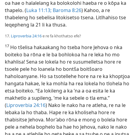
oa hae o halalelang ka bolokolohi haeba re o kōpa ka
thapelo. (
Luka 11:13;
Baroma 8:26
) Kahoo, a re
thabeleng ho sebelisa litokisetso tsena. Litlhahiso tse
leqepheng la 21 li ka thusa.
17.
Liproverbia 24:16
e re fa khothatso efe?
17
Ho tšelisa hakaakang ho tseba hore Jehova o nka
boiteko ba rōna e le ba bohlokoa ha re leka ho mo
khahlisa! Sena se lokela ho re susumelletsa hore re
tsoele pele ho loanela ho bontša boitšoaro
haholoanyane. Ho sa tsotellehe hore na re ka khoptjoa
hangata hakae, le ka mohla ha rea lokela ho tlohela ho
etsa boiteko. “Ea lokileng a ka ’na a oa esita le ka
makhetlo a supileng, ’me ka sebele o tla ema.”
(
Liproverbia 24:16
) Nako le nako ha re atleha, re na le
lebaka la ho thaba. Hape re ka kholiseha hore re
thabisitse Jehova. Mor’abo rōna e mong o bolela hore
pele a nehela bophelo ba hae ho Jehova, nako le nako
ha a ne a atlehile ho qeta beke a sa tsube o ne a iputsa