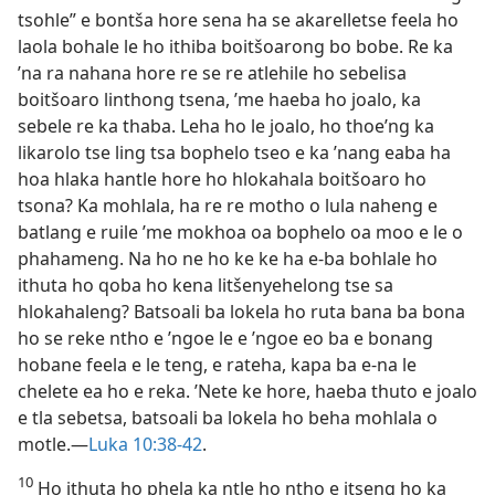
tsohle” e bontša hore sena ha se akarelletse feela ho
laola bohale le ho ithiba boitšoarong bo bobe. Re ka
’na ra nahana hore re se re atlehile ho sebelisa
boitšoaro linthong tsena, ’me haeba ho joalo, ka
sebele re ka thaba. Leha ho le joalo, ho thoe’ng ka
likarolo tse ling tsa bophelo tseo e ka ’nang eaba ha
hoa hlaka hantle hore ho hlokahala boitšoaro ho
tsona? Ka mohlala, ha re re motho o lula naheng e
batlang e ruile ’me mokhoa oa bophelo oa moo e le o
phahameng. Na ho ne ho ke ke ha e-ba bohlale ho
ithuta ho qoba ho kena litšenyehelong tse sa
hlokahaleng? Batsoali ba lokela ho ruta bana ba bona
ho se reke ntho e ’ngoe le e ’ngoe eo ba e bonang
hobane feela e le teng, e rateha, kapa ba e-na le
chelete ea ho e reka. ’Nete ke hore, haeba thuto e joalo
e tla sebetsa, batsoali ba lokela ho beha mohlala o
motle.—
Luka 10:38-42
.
10
Ho ithuta ho phela ka ntle ho ntho e itseng ho ka