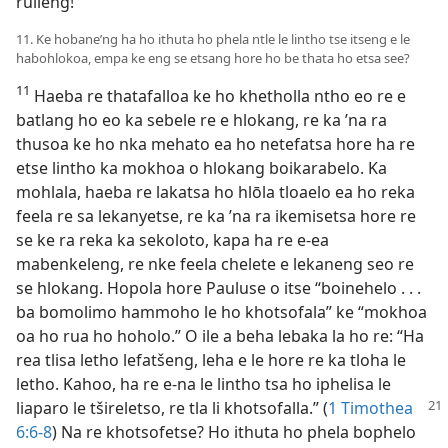
ruileng!”
11. Ke hobane’ng ha ho ithuta ho phela ntle le lintho tse itseng e le
habohlokoa, empa ke eng se etsang hore ho be thata ho etsa see?
11
Haeba re thatafalloa ke ho khetholla ntho eo re e
batlang ho eo ka sebele re e hlokang, re ka ’na ra
thusoa ke ho nka mehato ea ho netefatsa hore ha re
etse lintho ka mokhoa o hlokang boikarabelo. Ka
mohlala, haeba re lakatsa ho hlōla tloaelo ea ho reka
feela re sa lekanyetse, re ka ’na ra ikemisetsa hore re
se ke ra reka ka sekoloto, kapa ha re e-ea
mabenkeleng, re nke feela chelete e lekaneng seo re
se hlokang. Hopola hore Pauluse o itse “boinehelo . . .
ba bomolimo hammoho le ho khotsofala” ke “mokhoa
oa ho rua ho hoholo.” O ile a beha lebaka la ho re: “Ha
rea tlisa letho lefatšeng, leha e le hore re ka tloha le
letho. Kahoo, ha re e-na le lintho tsa ho iphelisa le
liaparo le tšireletso,
re tla li khotsofalla.” (
1 Timothea
6:6-8
) Na re khotsofetse? Ho ithuta ho phela bophelo