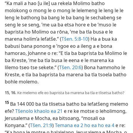
“Ka mali a hao [u ile] ua rekela Molimo batho
molokong o mong le o mong le lelemeng le leng le le
leng le bathong ba bang le ba bang le sechabeng se
seng le se seng, ’me ua ba etsa hore e be ’muso le
baprista ho Molimo oa rōna, ’me ba tla busa e le
marena holim’a lefatše.” (
Tšen. 5:8-10
) Ha a bua
ka
babusi bana ponong e ’ngoe eo a ileng a e bona
hamorao, Johanne o re: “E tla ba baprista ba Molimo le
ba Kreste, ’me ba tla busa le eena e le marena ka
lilemo tseo tse sekete.” (
Tšen. 20:6
) Bona hammoho le
Kreste, e tla ba baprista ba marena ba tla tsoela batho
bohle molemo.
15, 16.
Ke melemo efe eo baprista ba marena ba tla e tlisetsa batho?
15
Ba 144 000 ba tla tlisetsa batho ba lefatšeng melemo
efe?
Tšenolo khaolo ea 21
e re ke motse o leholimong,
Jerusalema e Mocha, ea bitsoang, “mosali oa
Konyana.” (
Tšen. 21:9
)
Temana ea 2 ho ea ho ea 4
e re:
“Ka bona le motse o halalelang, Jerusalema e Mocha, o