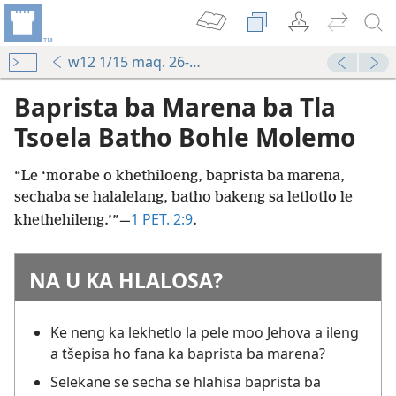
w12 1/15 maq. 26-30
Baprista ba Marena ba Tla
Tsoela Batho Bohle Molemo
“Le ‘morabe o khethiloeng, baprista ba marena,
sechaba se halalelang, batho bakeng sa letlotlo le
1 PET. 2:9
khethehileng.’”—
.
NA U KA HLALOSA?
Ke neng ka lekhetlo la pele moo Jehova a ileng
a tšepisa ho fana ka baprista ba marena?
Selekane se secha se hlahisa baprista ba