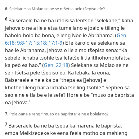
6.
Selekane sa Molao se ne se ntšetsa pele tšepiso efe?
6
Baiseraele ba ne ba utloisisa lentsoe “selekane,” kaha
Jehova o ne a ile a etsa tumellano e joalo e tiileng le
baholo-holo ba bona, e leng Noe le Abrahama. (
Gen.
6:18;
9:8-17;
15:18;
17:1-9
) E le karolo ea selekane sa
hae le Abrahama, Jehova o ile a mo tšepisa sena: “Ka
sebele lichaba tsohle tsa lefatše li tla itlhohonolofatsa
ka peō ea hao.” (
Gen. 22:18
) Selekane sa Molao se ne
se ntšetsa pele tšepiso eo. Ka lebaka la eona,
Baiseraele e ne e ka ba “thepa ea [Jehova] e
khethehileng har’a lichaba tse ling tsohle.” Sepheo sa
seo e ne e tla be e le sefe? Hore e be ‘’muso oa baprista
oa Jehova.’
7.
Poleloana e reng “’muso oa baprista” e ne e bolela’ng?
7
Baiseraele ba ne ba tseba ka marena le baprista,
empa Melkizedeke ke eena feela motho oa mehleng