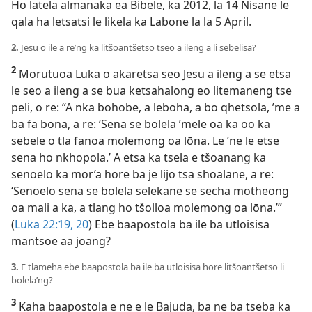
Ho latela almanaka ea Bibele, ka 2012, la 14 Nisane le
qala ha letsatsi le likela ka Labone la la 5 April.
2.
Jesu o ile a re’ng ka litšoantšetso tseo a ileng a li sebelisa?
2
Morutuoa Luka o akaretsa seo Jesu a ileng a se etsa
le seo a ileng a se bua ketsahalong eo litemaneng tse
peli, o re: “A nka bohobe, a leboha, a bo qhetsola, ’me a
ba fa bona, a re: ‘Sena se bolela ’mele oa ka oo ka
sebele o tla fanoa molemong oa lōna. Le ’ne le etse
sena ho nkhopola.’ A etsa ka tsela e tšoanang ka
senoelo ka mor’a hore ba je lijo tsa shoalane, a re:
‘Senoelo sena se bolela selekane se secha motheong
oa mali a ka, a tlang ho tšolloa molemong oa lōna.’”
(
Luka 22:19, 20
) Ebe baapostola ba ile ba utloisisa
mantsoe aa joang?
3.
E tlameha ebe baapostola ba ile ba utloisisa hore litšoantšetso li
bolela’ng?
3
Kaha baapostola e ne e le Bajuda, ba ne ba tseba ka