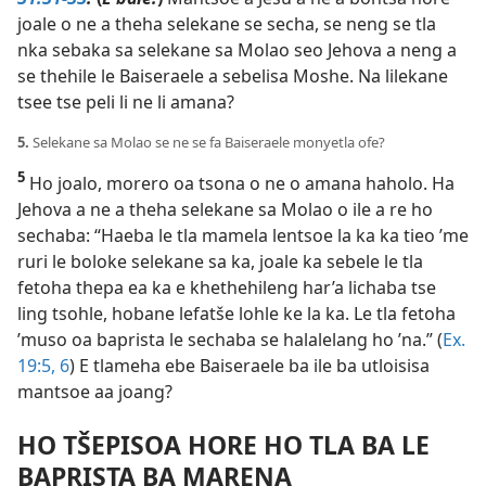
joale o ne a theha selekane se secha, se neng se tla
nka sebaka sa selekane sa Molao seo Jehova a neng a
se thehile le Baiseraele a sebelisa Moshe. Na lilekane
tsee tse peli li ne li amana?
5.
Selekane sa Molao se ne se fa Baiseraele monyetla ofe?
5
Ho joalo, morero oa tsona o ne o amana haholo. Ha
Jehova a ne a theha selekane sa Molao o ile a re ho
sechaba: “Haeba le tla mamela lentsoe la ka ka tieo ’me
ruri le boloke selekane sa ka, joale ka sebele le tla
fetoha thepa ea ka e khethehileng har’a lichaba tse
ling tsohle, hobane lefatše lohle ke la ka. Le tla fetoha
’muso oa baprista le sechaba se halalelang ho ’na.” (
Ex.
19:5, 6
) E tlameha ebe Baiseraele ba ile ba utloisisa
mantsoe aa joang?
HO TŠEPISOA HORE HO TLA BA LE
BAPRISTA BA MARENA