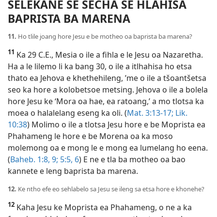
SELEKANE SE SECHA SE HLAHISA
BAPRISTA BA MARENA
11.
Ho tlile joang hore Jesu e be motheo oa baprista ba marena?
11
Ka 29 C.E., Mesia o ile a fihla e le Jesu oa Nazaretha.
Ha a le lilemo li ka bang 30, o ile a itlhahisa ho etsa
thato ea Jehova e khethehileng, ’me o ile a tšoantšetsa
seo ka hore a kolobetsoe metsing. Jehova o ile a bolela
hore Jesu ke ‘Mora oa hae, ea ratoang,’ a mo tlotsa ka
moea o halalelang eseng ka oli. (
Mat. 3:13-17;
Lik.
10:38
) Molimo o ile a tlotsa Jesu hore e be Moprista ea
Phahameng le hore e be Morena oa ka moso
molemong oa e mong le e mong ea lumelang ho eena.
(
Baheb. 1:8, 9;
5:5, 6
) E ne e tla ba motheo oa bao
kannete e leng baprista ba marena.
12.
Ke ntho efe eo sehlabelo sa Jesu se ileng sa etsa hore e khonehe?
12
Kaha Jesu ke Moprista ea Phahameng, o ne a ka