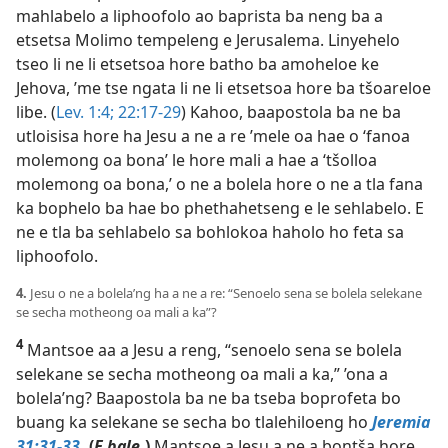
mahlabelo a liphoofolo ao baprista ba neng ba a
etsetsa Molimo tempeleng e Jerusalema. Linyehelo
tseo li ne li etsetsoa hore batho ba amoheloe ke
Jehova, ’me tse ngata li ne li etsetsoa hore ba tšoareloe
libe. (
Lev. 1:4;
22:17-29
) Kahoo,
baapostola ba ne ba
utloisisa hore ha Jesu a ne a re ’mele oa hae o ‘fanoa
molemong oa bona’ le hore mali a hae a ‘tšolloa
molemong oa bona,’ o ne a bolela hore o ne a tla fana
ka bophelo ba hae bo phethahetseng e le sehlabelo. E
ne e tla ba sehlabelo sa bohlokoa haholo ho feta sa
liphoofolo.
4.
Jesu o ne a bolela’ng ha a ne a re: “Senoelo sena se bolela selekane
se secha motheong oa mali a ka”?
4
Mantsoe aa a Jesu a reng, “senoelo sena se bolela
selekane se secha motheong oa mali a ka,” ’ona a
bolela’ng? Baapostola ba ne ba tseba boprofeta bo
buang ka selekane se secha bo tlalehiloeng ho
Jeremia
31:31-33
.
(
E bale.
)
Mantsoe a Jesu a ne a bontša hore