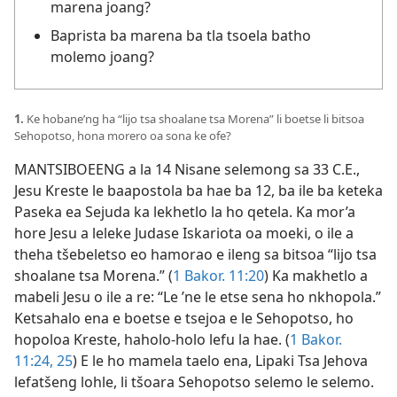
marena joang?
Baprista ba marena ba tla tsoela batho
molemo joang?
1.
Ke hobane’ng ha “lijo tsa shoalane tsa Morena” li boetse li bitsoa
Sehopotso, hona morero oa sona ke ofe?
MANTSIBOEENG a la 14 Nisane selemong sa 33 C.E.,
Jesu Kreste le baapostola ba hae ba 12, ba ile ba keteka
Paseka ea Sejuda ka lekhetlo la ho qetela. Ka mor’a
hore Jesu a leleke Judase Iskariota oa moeki, o ile a
theha tšebeletso eo hamorao e ileng sa bitsoa “lijo tsa
shoalane tsa Morena.” (
1 Bakor. 11:20
) Ka makhetlo a
mabeli Jesu o ile a re: “Le ’ne le etse sena ho nkhopola.”
Ketsahalo ena e boetse e tsejoa e le Sehopotso, ho
hopoloa Kreste, haholo-holo lefu la hae. (
1 Bakor.
11:24, 25
) E le ho mamela taelo ena, Lipaki Tsa Jehova
lefatšeng lohle, li tšoara Sehopotso selemo le selemo.