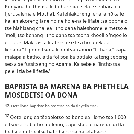
Konyana ho theosa le bohare ba tsela e sephara ea
[Jerusalema e Mocha]. Ka lehlakoreng lena la nōka le
ka lehlakoreng lane ho ne ho e-na le lifate tsa bophelo
tse hlahisang chai ea litholoana haleshome le metso e
’meli, tse behang litholoana tsa tsona khoeli e ’ngoe le
e ’ngoe. Makhasi a lifate e ne e le a ho phekola
lichaba.” Lipono tsena li bontša kamoo “lichaba,” kapa
malapa a batho, a tla folisoa ka botlalo kateng sebeng
seo a se futsitseng ho Adama. Ka sebele, ‘lintho tsa
pele li tla be li fetile.’
BAPRISTA BA MARENA BA PHETHELA
MOSEBETSI OA BONA
17.
Qetellong baprista ba marena ba tla finyella eng?
17
Qetellong ea tšebeletso ea bona ea lilemo tse 1 000
e tsoelang batho molemo, baprista ba marena ba tla
be ba khutliselitse bafo ba bona ba lefatšeng