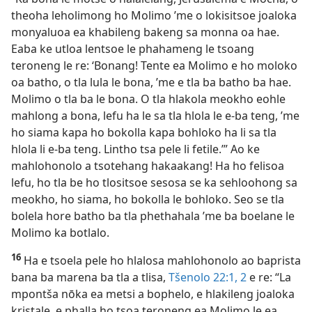
theoha leholimong ho Molimo ’me o lokisitsoe joaloka
monyaluoa ea khabileng bakeng sa monna oa hae.
Eaba ke utloa lentsoe le phahameng le tsoang
teroneng le re: ‘Bonang! Tente ea Molimo e ho moloko
oa batho, o tla lula le bona, ’me e tla ba batho ba hae.
Molimo o tla ba le bona. O tla hlakola meokho eohle
mahlong a bona, lefu ha le sa tla hlola le e-ba teng, ’me
ho siama kapa ho bokolla kapa bohloko ha li sa tla
hlola li e-ba teng. Lintho tsa pele li fetile.’” Ao ke
mahlohonolo a tsotehang hakaakang! Ha ho felisoa
lefu, ho tla be ho tlositsoe sesosa se ka sehloohong sa
meokho, ho siama, ho bokolla le bohloko. Seo se tla
bolela hore batho ba tla phethahala ’me ba boelane le
Molimo ka botlalo.
16
Ha e tsoela pele ho hlalosa mahlohonolo ao baprista
bana ba marena ba tla a tlisa,
Tšenolo 22:1, 2
e re: “La
mpontša nōka ea metsi a bophelo, e hlakileng joaloka
kristale, e phalla ho tsoa teroneng ea Molimo le ea