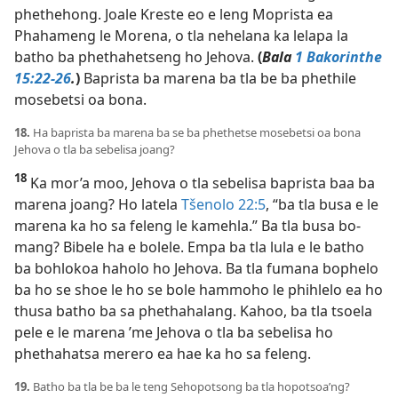
phethehong. Joale Kreste eo e leng Moprista ea
Phahameng le Morena, o tla nehelana ka lelapa la
batho ba phethahetseng ho Jehova.
(
Bala
1 Bakorinthe
15:22-26
.
)
Baprista ba marena ba tla be ba phethile
mosebetsi oa bona.
18.
Ha baprista ba marena ba se ba phethetse mosebetsi oa bona
Jehova o tla ba sebelisa joang?
18
Ka mor’a moo, Jehova o tla sebelisa baprista baa ba
marena joang? Ho latela
Tšenolo 22:5
, “ba tla busa e le
marena ka ho sa feleng le kamehla.” Ba tla busa bo-
mang? Bibele ha e bolele. Empa ba tla lula e le batho
ba bohlokoa haholo ho Jehova. Ba tla fumana bophelo
ba ho se shoe le ho se bole hammoho le phihlelo ea ho
thusa batho ba sa phethahalang. Kahoo, ba tla tsoela
pele e le marena ’me Jehova o tla ba sebelisa ho
phethahatsa merero ea hae ka ho sa feleng.
19.
Batho ba tla be ba le teng Sehopotsong ba tla hopotsoa’ng?