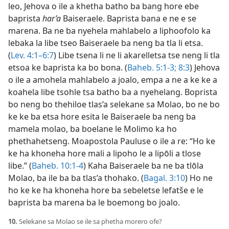
leo, Jehova o ile a khetha batho ba bang hore ebe
baprista
har’a
Baiseraele. Baprista bana e ne e se
marena. Ba ne ba nyehela mahlabelo a liphoofolo ka
lebaka la libe tseo Baiseraele ba neng ba tla li etsa.
(
Lev. 4:1–6:7
) Libe tsena li ne li akarelletsa tse neng li tla
etsoa ke baprista ka bo bona. (
Baheb. 5:1-3;
8:3
) Jehova
o ile a amohela mahlabelo a joalo, empa a ne a ke ke a
koahela libe tsohle tsa batho ba a nyehelang. Boprista
bo neng bo thehiloe tlas’a selekane sa Molao, bo ne bo
ke ke ba etsa hore esita le Baiseraele ba neng ba
mamela molao, ba boelane le Molimo ka ho
phethahetseng. Moapostola Pauluse o ile a re: “Ho ke
ke ha khoneha hore mali a lipoho le a lipōli a tlose
libe.” (
Baheb. 10:1-4
) Kaha Baiseraele ba ne ba tlōla
Molao, ba ile ba ba tlas’a thohako. (
Bagal. 3:10
) Ho ne
ho ke ke ha khoneha hore ba sebeletse lefatše e le
baprista ba marena ba le boemong bo joalo.
10.
Selekane sa Molao se ile sa phetha morero ofe?