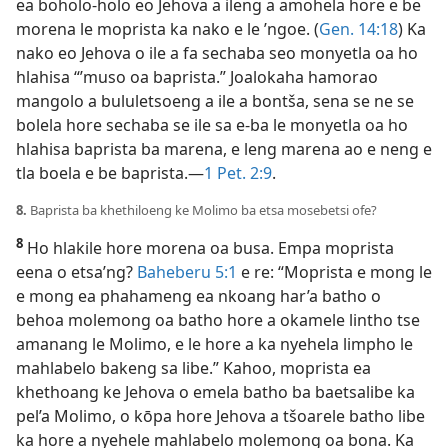
ea boholo-holo eo Jehova a ileng a amohela hore e be
morena le moprista ka nako e le ’ngoe. (
Gen. 14:18
) Ka
nako eo Jehova o ile a fa sechaba seo monyetla oa ho
hlahisa “’muso oa baprista.” Joalokaha hamorao
mangolo a bululetsoeng a ile a bontša, sena se ne se
bolela hore sechaba se ile sa e-ba le monyetla oa ho
hlahisa baprista ba marena, e leng marena ao e neng e
tla boela e be baprista.—
1 Pet. 2:9
.
8.
Baprista ba khethiloeng ke Molimo ba etsa mosebetsi ofe?
8
Ho hlakile hore morena oa busa. Empa moprista
eena o etsa’ng?
Baheberu 5:1
e re: “Moprista e mong le
e mong ea phahameng ea nkoang har’a batho o
behoa molemong oa batho hore a okamele lintho tse
amanang le Molimo, e le hore a ka nyehela limpho le
mahlabelo bakeng sa libe.” Kahoo, moprista ea
khethoang ke Jehova o emela batho ba baetsalibe ka
pel’a Molimo, o kōpa hore Jehova a tšoarele batho libe
ka hore a nyehele mahlabelo molemong oa bona. Ka