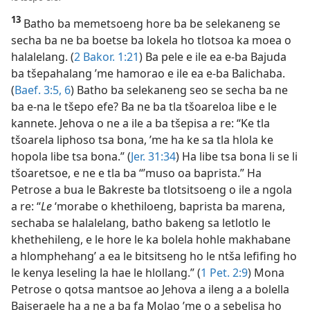
13
Batho ba memetsoeng hore ba be selekaneng se
secha ba ne ba boetse ba lokela ho tlotsoa ka moea o
halalelang. (
2 Bakor. 1:21
) Ba pele e ile ea e-ba Bajuda
ba tšepahalang ’me hamorao e ile ea e-ba Balichaba.
(
Baef. 3:5, 6
) Batho ba selekaneng seo se secha ba ne
ba e-na le tšepo efe? Ba ne ba tla tšoareloa libe e le
kannete. Jehova o ne a ile a ba tšepisa a re: “Ke tla
tšoarela liphoso tsa bona, ’me ha ke sa tla hlola ke
hopola libe tsa bona.” (
Jer. 31:34
) Ha libe tsa bona li se li
tšoaretsoe, e ne e tla ba “’muso oa baprista.” Ha
Petrose a bua le Bakreste ba tlotsitsoeng o ile a ngola
a re: “
Le
‘morabe o khethiloeng, baprista ba marena,
sechaba se halalelang, batho bakeng sa letlotlo le
khethehileng, e le hore le ka bolela hohle makhabane
a hlomphehang’ a ea le bitsitseng ho le ntša lefifing ho
le kenya leseling la hae le hlollang.” (
1 Pet. 2:9
) Mona
Petrose o qotsa mantsoe ao Jehova a ileng a a bolella
Baiseraele ha a ne a ba fa Molao ’me o a sebelisa ho