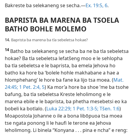
Bakreste ba selekaneng se secha.—
Ex. 19:5, 6
.
BAPRISTA BA MARENA BA TSOELA
BATHO BOHLE MOLEMO
14.
Baprista ba marena ba tla sebeletsa hokae?
14
Batho ba selekaneng se secha ba ne ba tla sebeletsa
hokae? Ba tla sebeletsa lefatšeng moo e le sehlopha
ba tla sebeletsa e le baprista, ba emela Jehova ho
batho ka hore ba ‘bolele hohle makhabane a hae a
hlomphehang’ le hore ba fane ka lijo tsa moea. (
Mat.
24:45;
1 Pet. 2:4, 5
) Ka mor’a hore ba shoe ’me ba tsohe
bafung, ba tla sebeletsa Kreste leholimong e le
marena ebile e le baprista, ba phetha mesebetsi eo ka
bobeli ka botlalo. (
Luka 22:29;
1 Pet. 1:3-5;
Tšen. 1:6
)
Moapostola Johanne o ile a bona libōpuoa tsa moea
tse ngata ponong li le haufi le terone ea Jehova
leholimong. Li binela “Konyana . . . pina e ncha” e reng: