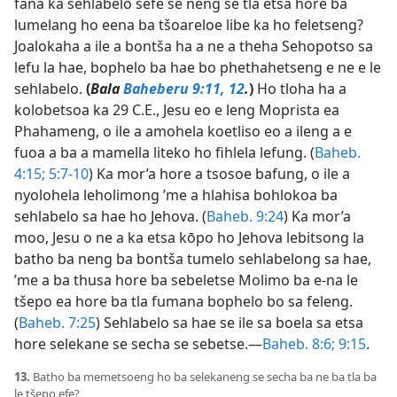
fana ka sehlabelo sefe se neng se tla etsa hore ba
lumelang ho eena ba tšoareloe libe ka ho feletseng?
Joalokaha a ile a bontša ha a ne a theha Sehopotso sa
lefu la hae, bophelo ba hae bo phethahetseng e ne e le
sehlabelo.
(
Bala
Baheberu 9:11, 12
.
)
Ho tloha ha a
kolobetsoa ka 29 C.E., Jesu eo e leng Moprista ea
Phahameng, o ile a amohela koetliso eo a ileng a e
fuoa a ba a mamella liteko ho fihlela lefung. (
Baheb.
4:15;
5:7-10
) Ka mor’a hore a tsosoe bafung, o ile a
nyolohela leholimong ’me a hlahisa bohlokoa ba
sehlabelo sa hae ho Jehova. (
Baheb. 9:24
) Ka mor’a
moo, Jesu o ne a ka etsa kōpo ho Jehova lebitsong la
batho ba neng ba bontša tumelo sehlabelong sa hae,
’me a ba thusa hore ba sebeletse Molimo ba e-na le
tšepo
ea hore ba tla fumana bophelo bo sa feleng.
(
Baheb. 7:25
) Sehlabelo sa hae se ile sa boela sa etsa
hore selekane se secha se sebetse.—
Baheb. 8:6;
9:15
.
13.
Batho ba memetsoeng ho ba selekaneng se secha ba ne ba tla ba
le tšepo efe?