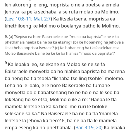
lehlakoreng le leng, moprista o ne a boetse a emela
Jehova ka pel’a sechaba, a se ruta molao oa Molimo.
(
Lev. 10:8-11;
Mal. 2:7
) Ka litsela tsena, moprista ea
khethiloeng ke Molimo o boelanya batho le Molimo.
9.
(a) Tšepiso ea hore Baiseraele e be “’muso oa baprista” e ne e ka
phethahala haeba ba ne ba ka etsa’ng? (b) Ke hobane’ng ha Jehova a
ile a theha boprista Iseraele? (c) Ke hobane’ng ha tlas’a selekane sa
Molao Baiseraele ba ne ba ke ke ba hlahisa “’muso oa baprista”?
9
Ka lebaka leo, selekane sa Molao se ne se fa
Baiseraele monyetla oa ho hlahisa baprista ba marena
ba neng ba tla tsoela “lichaba tse ling tsohle” molemo.
Leha ho le joalo, e le
hore Baiseraele ba fumane
monyetla oo o babatsehang ho ne ho e-na le seo ba
lokelang ho se etsa; Molimo o ile a re: “Haeba le tla
mamela lentsoe la ka ka tieo ’me ruri le boloke
selekane sa ka.” Na Baiseraele ba ne ba tla ‘mamela
lentsoe la Jehova ka tieo’? E, ba ne ba tla le mamela
empa eseng ka ho phethahala. (
Bar. 3:19, 20
) Ka lebaka