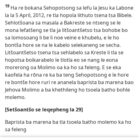
19
Ha re bokana Sehopotsong sa lefu la Jesu ka Labone
la la 5 April, 2012, re tla hopola lithuto tsena tsa Bibele.
Sehlotšoana sa masala a Bakreste se ntseng se le
mona lefatšeng se tla ja litšoantšetso tsa bohobe bo
sa lomosoang li be li noe veine e khubelu, e le ho
bontša hore se na le kabelo selekaneng se secha.
Litšoantšetso tsena tsa sehlabelo sa Kreste li tla se
hopotsa boikarabelo le tlotla eo se nang le eona
morerong oa Molimo oa ka ho sa feleng. E se eka
kaofela ha rōna re ka ba teng Sehopotsong e le hore
re bontše hore ruri re ananela baprista ba marena bao
Jehova Molimo a ba khethileng ho tsoela batho bohle
molemo.
[Setšoantšo se leqepheng la 29]
Baprista ba marena ba tla tsoela batho molemo ka ho
sa feleng