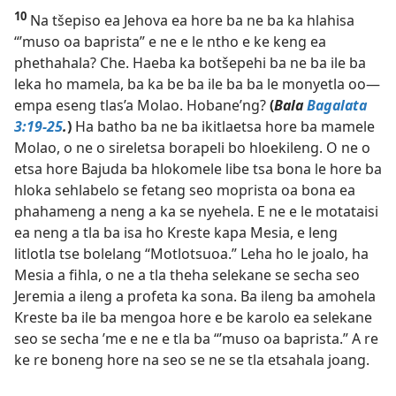
10
Na tšepiso ea Jehova ea hore ba ne ba ka hlahisa
“’muso oa baprista” e ne e le ntho e ke keng ea
phethahala? Che. Haeba ka botšepehi ba ne ba ile ba
leka ho mamela, ba ka be ba ile ba ba le monyetla oo—
empa eseng tlas’a Molao. Hobane’ng?
(
Bala
Bagalata
3:19-25
.
)
Ha batho ba ne ba ikitlaetsa hore ba mamele
Molao, o ne o sireletsa borapeli bo hloekileng. O ne o
etsa hore Bajuda ba hlokomele libe tsa bona le hore ba
hloka sehlabelo se fetang seo moprista oa bona ea
phahameng a neng a ka se nyehela. E ne e le motataisi
ea neng a tla ba isa ho Kreste kapa Mesia, e leng
litlotla tse bolelang “Motlotsuoa.” Leha ho le joalo, ha
Mesia a fihla, o ne a tla theha selekane se secha seo
Jeremia a ileng a profeta ka sona. Ba ileng ba amohela
Kreste ba ile ba mengoa hore e be karolo ea selekane
seo se secha ’me e ne e tla ba “’muso oa baprista.” A re
ke re boneng hore na seo se ne se tla etsahala joang.