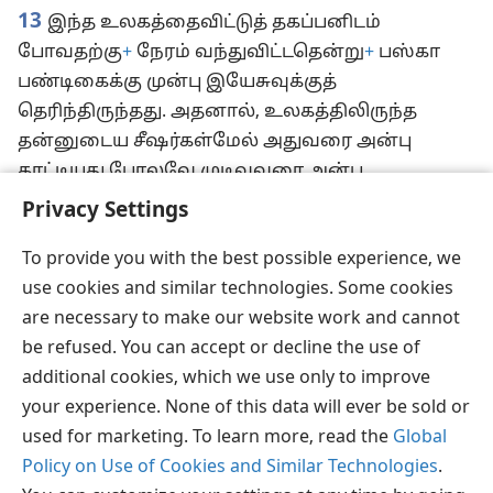
13
இந்த உலகத்தைவிட்டுத் தகப்பனிடம்
போவதற்கு
+
நேரம் வந்துவிட்டதென்று
+
பஸ்கா
பண்டிகைக்கு முன்பு இயேசுவுக்குத்
தெரிந்திருந்தது. அதனால், உலகத்திலிருந்த
தன்னுடைய சீஷர்கள்மேல் அதுவரை அன்பு
காட்டியது போலவே முடிவுவரை அன்பு
காட்டினார்.
+
Privacy Settings
To provide you with the best possible experience, we
use cookies and similar technologies. Some cookies
are necessary to make our website work and cannot
தமிழ்
விருப்பங்கள்
be refused. You can accept or decline the use of
Copyright
© 2026 Watch Tower Bible and Tract Society of Pennsylvania
additional cookies, which we use only to improve
JW.ORG
விதிமுறைகள்
தனியுரிமை
ப்ரைவசி செட்டிங்
your experience. None of this data will ever be sold or
உள்நுழையவும்
used for marketing. To learn more, read the
Global
Policy on Use of Cookies and Similar Technologies
.