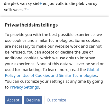
die plek van sy siel
+
en jou volk in die plek van sy
volk wees.’”
+
Privaatheidsinstellings
To provide you with the best possible experience, we
Afrikaans
Voorkeure
use cookies and similar technologies. Some cookies
are necessary to make our website work and cannot
Copyright
© 2026 Watch Tower Bible and Tract Society of Pennsylvania
Gebruiksvoorwaardes
Privaatheidsbeleid
Privaatheidsinstellings
be refused. You can accept or decline the use of
Meld aan
JW.ORG
additional cookies, which we use only to improve
your experience. None of this data will ever be sold or
used for marketing. To learn more, read the
Global
Policy on Use of Cookies and Similar Technologies
.
You can customize your settings at any time by going
to
Privacy Settings
.
Accept
Decline
Customize