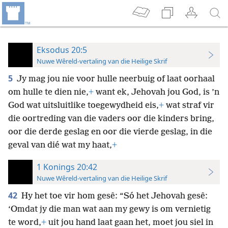
Eksodus 20:5
Nuwe Wêreld-vertaling van die Heilige Skrif
5
Jy mag jou nie voor hulle neerbuig of laat oorhaal
om hulle te dien nie,
+
want ek, Jehovah jou God, is ’n
God wat uitsluitlike toegewydheid eis,
+
wat straf vir
die oortreding van die vaders oor die kinders bring,
oor die derde geslag en oor die vierde geslag, in die
geval van dié wat my haat,
+
1 Konings 20:42
Nuwe Wêreld-vertaling van die Heilige Skrif
42
Hy het toe vir hom gesê: “Só het Jehovah gesê:
‘Omdat jy die man wat aan my gewy is om vernietig
te word,
+
uit jou hand laat gaan het, moet jou siel in