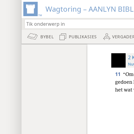
Wagtoring – AANLYN BIB
BYBEL
PUBLIKASIES
VERGADE
2 
Nuw
11
“Omd
gedoen 
het wat