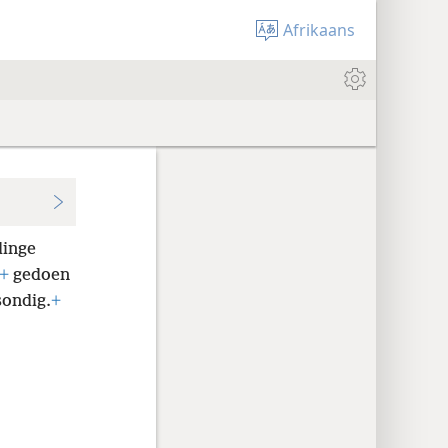
Afrikaans
inge
+
gedoen
sondig.
+