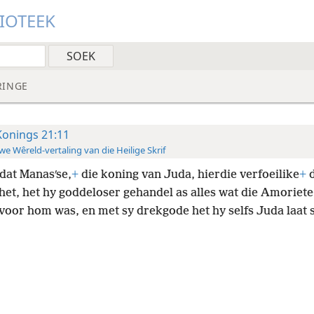
LIOTEEK
RINGE
Konings 21:11
e Wêreld-vertaling van die Heilige Skrif
at Manasʹse,
+
die koning van Juda, hierdie verfoeilike
+
d
het, het hy goddeloser gehandel as alles wat die Amoriete
 voor hom was, en met sy drekgode het hy selfs Juda laat 