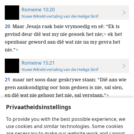
Romeine 10:20
Nuwe Wêreld-vertaling van die Heilige Skrif
20
Maar Jesaja raak baie vrymoedig en sê: “Ek is
gevind deur dié wat my nie gesoek het nie;
+
ek het
openbaar geword aan dié wat nie na my gevra het
nie.”
+
Romeine 15:21
Nuwe Wêreld-vertaling van die Heilige Skrif
21
maar net soos daar geskrywe staan: “Dié aan wie
geen aankondiging oor hom gedoen is nie, sal sien,
en dié wat nie gehoor het nie, sal verstaan.”
+
Privaatheidsinstellings
To provide you with the best possible experience, we
use cookies and similar technologies. Some cookies
Afrikaans
Voorkeure
are necessary to make our website work and cannot