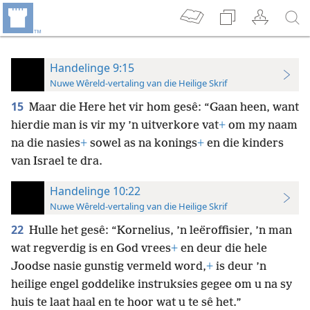
Handelinge 9:15
Nuwe Wêreld-vertaling van die Heilige Skrif
15
Maar die Here het vir hom gesê: “Gaan heen, want
hierdie man is vir my ’n uitverkore vat
+
om my naam
na die nasies
+
sowel as na konings
+
en die kinders
van Israel te dra.
Handelinge 10:22
Nuwe Wêreld-vertaling van die Heilige Skrif
22
Hulle het gesê: “Kornelius, ’n leëroffisier, ’n man
wat regverdig is en God vrees
+
en deur die hele
Joodse nasie gunstig vermeld word,
+
is deur ’n
heilige engel goddelike instruksies gegee om u na sy
huis te laat haal en te hoor wat u te sê het.”