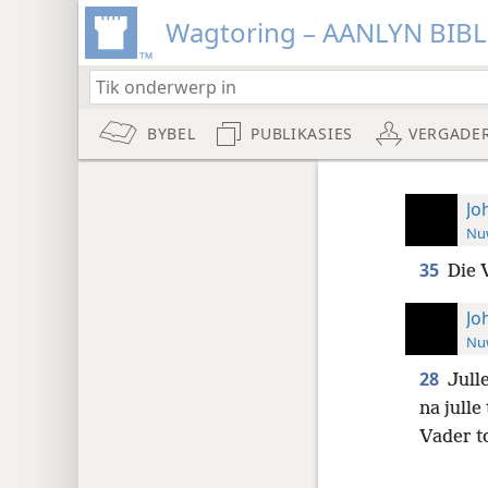
Wagtoring – AANLYN BIB
BYBEL
PUBLIKASIES
VERGADE
Jo
Nuw
35
Die 
Jo
Nuw
28
Jull
na julle
Vader to