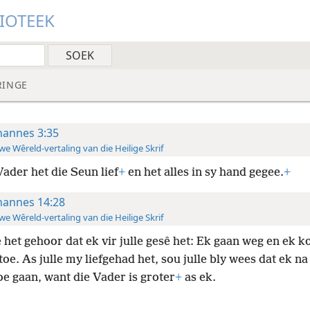
LIOTEEK
RINGE
hannes 3:35
e Wêreld-vertaling van die Heilige Skrif
Vader het die Seun lief
+
en het alles in sy hand gegee.
+
hannes 14:28
e Wêreld-vertaling van die Heilige Skrif
e het gehoor dat ek vir julle gesê het: Ek gaan weg en ek 
 toe. As julle my liefgehad het, sou julle bly wees dat ek na
e gaan, want die Vader is groter
+
as ek.